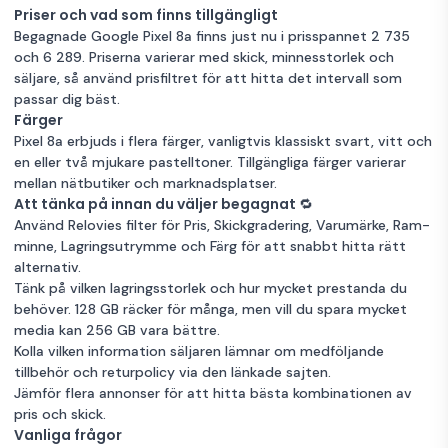
Priser och vad som finns tillgängligt
Begagnade Google Pixel 8a finns just nu i prisspannet 2 735
och 6 289. Priserna varierar med skick, minnesstorlek och
säljare, så använd prisfiltret för att hitta det intervall som
passar dig bäst.
Färger
Pixel 8a erbjuds i flera färger, vanligtvis klassiskt svart, vitt och
en eller två mjukare pastelltoner. Tillgängliga färger varierar
mellan nätbutiker och marknadsplatser.
Att tänka på innan du väljer begagnat 🔁
Använd Relovies filter för Pris, Skickgradering, Varumärke, Ram-
minne, Lagringsutrymme och Färg för att snabbt hitta rätt
alternativ.
Tänk på vilken lagringsstorlek och hur mycket prestanda du
behöver. 128 GB räcker för många, men vill du spara mycket
media kan 256 GB vara bättre.
Kolla vilken information säljaren lämnar om medföljande
tillbehör och returpolicy via den länkade sajten.
Jämför flera annonser för att hitta bästa kombinationen av
pris och skick.
Vanliga frågor