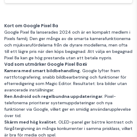
obsidian
Mycket bra skick
Vit
8GB RAM
128 GB Dual-
2 939 kr
SIM Bay
128GB Lagring
Garanti 12 mån
Nyskick
Svart
8GB RAM
128GB Lagring
Garanti 12 mån
Okänt skick
8GB RAM
128GB Lagring
Kort om Google Pixel 8a
Google Pixel 8a
Google Pixel 8a lanserades 2024 och är en kompakt medlem i
128 GB Dual-
3 925 kr
Garanti 12 mån
Google Pixel 8a
Pixels familj. Den ger många av de smarta kamerafunktionerna
SIM Bay
256 GB Dual-
och mjukvarufördelarna från de dyrare modellerna, men ofta
6 289 kr
Google Pixel 8a
SIM obsidian
till ett lägre pris när den köps begagnad. Att välja en begagnad
Mycket bra skick
8GB RAM
128GB Lagring
128 GB Dual-SIM
4 335 kr
Pixel 8a kan ge hög prestanda utan att betala nypris.
obsidian
Garanti 12 mån
Vad som utmärker Google Pixel 8a 📸
Nyskick
Svart
8GB RAM
Kamera med smart bildbehandling.
Google lyfter fram
256GB Lagring
Garanti 12 mån
Okänt skick
Svart
8GB RAM
Google Pixel 8a
nattfotografering, snabb bildbearbetning och funktioner för
128GB Lagring
Garanti 12 mån
256 GB Dual-
4 735 kr
efterredigering som Magic Editor. Resultatet: bra bilder utan
SIM obsidian
avancerade inställningar.
Ren Android och regelbundna uppdateringar.
Pixel-
Mycket bra skick
Svart
8GB RAM
telefonerna prioriterar systemuppdateringar och nya
funktioner via Google, vilket ger en smidig användarupplevelse
256GB Lagring
Garanti 12 mån
över tid.
Skärm med hög kvalitet.
OLED-panel ger bättre kontrast och
färgåtergivning än många konkurrenter i samma prisklass, vilket
är bra för media och spel.