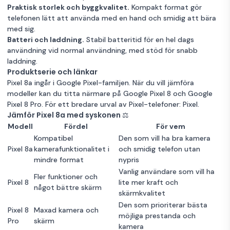
Praktisk storlek och byggkvalitet.
Kompakt format gör
telefonen lätt att använda med en hand och smidig att bära
med sig.
Batteri och laddning.
Stabil batteritid för en hel dags
användning vid normal användning, med stöd för snabb
laddning.
Produktserie och länkar
Pixel 8a ingår i Google Pixel-familjen. När du vill jämföra
modeller kan du titta närmare på
Google Pixel 8
och
Google
Pixel 8 Pro
. För ett bredare urval av Pixel-telefoner:
Pixel
.
Jämför Pixel 8a med syskonen ⚖️
Modell
Fördel
För vem
Kompatibel
Den som vill ha bra kamera
Pixel 8a
kamerafunktionalitet i
och smidig telefon utan
mindre format
nypris
Vanlig användare som vill ha
Fler funktioner och
Pixel 8
lite mer kraft och
något bättre skärm
skärmkvalitet
Den som prioriterar bästa
Pixel 8
Maxad kamera och
möjliga prestanda och
Pro
skärm
kamera