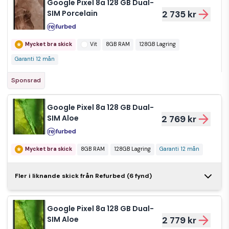
Google Pixel 8a 128 GB Dual-
SIM Porcelain
2 735 kr
Mycket bra skick
Vit
8GB RAM
128GB Lagring
Garanti 12 mån
Sponsrad
Google Pixel 8a 128 GB Dual-
SIM Aloe
2 769 kr
Mycket bra skick
8GB RAM
128GB Lagring
Garanti 12 mån
Google Pixel 8a
Fler i liknande skick från Refurbed (6 fynd)
128 GB Dual-
2 795 kr
SIM Aloe
Google Pixel 8a 128 GB Dual-
Mycket bra skick
8GB RAM
128GB Lagring
SIM Aloe
2 779 kr