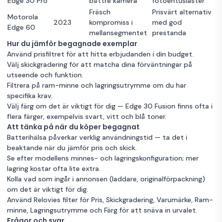
Edge 30 Pro
bättre kamera
fotoentusiaster
Fräsch
Prisvärt alternativ
Motorola
2023
kompromiss i
med god
Edge 60
mellansegmentet
prestanda
Hur du jämför begagnade exemplar
Använd prisfiltret för att hitta erbjudanden i din budget.
Välj skickgradering för att matcha dina förväntningar på
utseende och funktion.
Filtrera på ram-minne och lagringsutrymme om du har
specifika krav.
Välj färg om det är viktigt för dig — Edge 30 Fusion finns ofta i
flera färger, exempelvis svart, vitt och blå toner.
Att tänka på när du köper begagnat
Batterihälsa påverkar verklig användningstid — ta det i
beaktande när du jämför pris och skick.
Se efter modellens minnes- och lagringskonfiguration; mer
lagring kostar ofta lite extra.
Kolla vad som ingår i annonsen (laddare, originalförpackning)
om det är viktigt för dig.
Använd Relovies filter för Pris, Skickgradering, Varumärke, Ram-
minne, Lagringsutrymme och Färg för att snäva in urvalet.
Frågor och svar