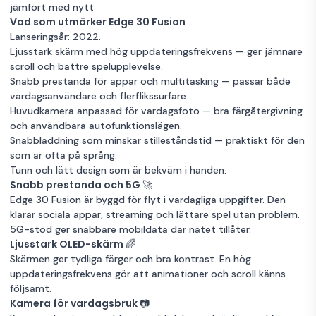
jämfört med nytt
Vad som utmärker Edge 30 Fusion
Lanseringsår: 2022.
Ljusstark skärm med hög uppdateringsfrekvens — ger jämnare
scroll och bättre spelupplevelse.
Snabb prestanda för appar och multitasking — passar både
vardagsanvändare och flerflikssurfare.
Huvudkamera anpassad för vardagsfoto — bra färgåtergivning
och användbara autofunktionslägen.
Snabbladdning som minskar stilleståndstid — praktiskt för den
som är ofta på språng.
Tunn och lätt design som är bekväm i handen.
Snabb prestanda och 5G 🚀
Edge 30 Fusion är byggd för flyt i vardagliga uppgifter. Den
klarar sociala appar, streaming och lättare spel utan problem.
5G-stöd ger snabbare mobildata där nätet tillåter.
Ljusstark OLED-skärm 🌈
Skärmen ger tydliga färger och bra kontrast. En hög
uppdateringsfrekvens gör att animationer och scroll känns
följsamt.
Kamera för vardagsbruk 📷