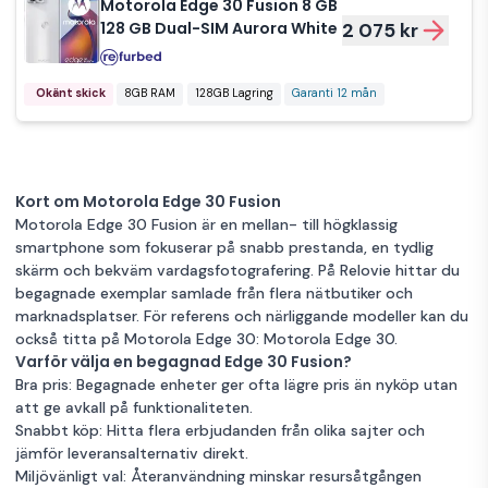
Motorola Edge 30 Fusion 8 GB
128 GB Dual-SIM Aurora White
2 075 kr
Okänt skick
8GB RAM
128GB Lagring
Garanti 12 mån
Kort om Motorola Edge 30 Fusion
Motorola Edge 30 Fusion är en mellan- till högklassig
smartphone som fokuserar på snabb prestanda, en tydlig
skärm och bekväm vardagsfotografering. På Relovie hittar du
begagnade exemplar samlade från flera nätbutiker och
marknadsplatser. För referens och närliggande modeller kan du
också titta på Motorola Edge 30:
Motorola Edge 30
.
Varför välja en begagnad Edge 30 Fusion?
Bra pris: Begagnade enheter ger ofta lägre pris än nyköp utan
att ge avkall på funktionaliteten.
Snabbt köp: Hitta flera erbjudanden från olika sajter och
jämför leveransalternativ direkt.
Miljövänligt val: Återanvändning minskar resursåtgången