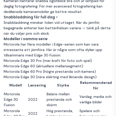
Kameran hanterar snabba ögonblick bra och är lämpad för
daglig fotografering. För mer avancerad fotografering kan
dedikerade kameramobiler ge bättre resultat.
Snabbladdning för full dag ⚡
Snabbladdning minskar tiden vid uttaget. När du jämför
begagnade enheter kan batterihälsan variera — tänk på detta
när du väljer pris och skick.
Modeller i samma serie
Motorola har flera modeller i Edge-serien som kan vara
intressanta att jämföra. Här är några som ofta dyker upp
tillsammans med Edge 30 Fusion:
Motorola Edge 30 Pro
(mer kraft för foto och spel)
Motorola Edge 60
(aktuellare mellansegment)
Motorola Edge 60 Pro
(högre prestanda och kamera)
Motorola Edge 30
(nära släkting med liknande design)
Rekommenderad
Modell
Lansering
Styrka
för
Motorola
Balans mellan
Vardag, media och
Edge 30
2022
prestanda och
vanliga bilder
Fusion
skärm
Motorola
Hög prestanda,
Spelare och
2022