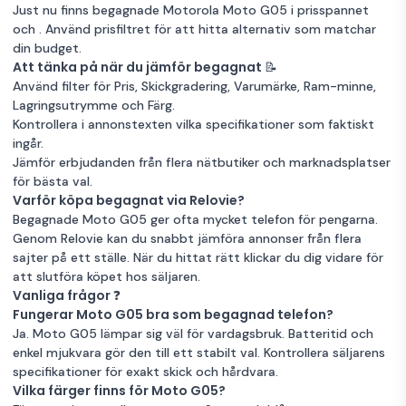
Just nu finns begagnade Motorola Moto G05 i prisspannet
och . Använd prisfiltret för att hitta alternativ som matchar
din budget.
Att tänka på när du jämför begagnat 📝
Använd filter för Pris, Skickgradering, Varumärke, Ram-minne,
Lagringsutrymme och Färg.
Kontrollera i annonstexten vilka specifikationer som faktiskt
ingår.
Jämför erbjudanden från flera nätbutiker och marknadsplatser
för bästa val.
Varför köpa begagnat via Relovie?
Begagnade Moto G05 ger ofta mycket telefon för pengarna.
Genom Relovie kan du snabbt jämföra annonser från flera
sajter på ett ställe. När du hittat rätt klickar du dig vidare för
att slutföra köpet hos säljaren.
Vanliga frågor ❓
Fungerar Moto G05 bra som begagnad telefon?
Ja. Moto G05 lämpar sig väl för vardagsbruk. Batteritid och
enkel mjukvara gör den till ett stabilt val. Kontrollera säljarens
specifikationer för exakt skick och hårdvara.
Vilka färger finns för Moto G05?