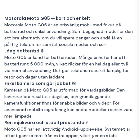
Motorola Moto G05 — kort och enkelt
Motorola Moto G05 är en prisvänlig mobil med fokus på
batteritid och enkel användning. Som begagnad modell är den
ett bra alternativ om du vill spara pengar och ändå få en
pålitlig telefon för samtal, sociala medier och surf.
Lång batteritid 🔋
Moto G05 är känd för batteritiden. Många enheter har ett
batteri runt 5 000 mAh, vilket räcker för en hel dag eller två
vid normal användning. Det gör telefonen särskilt lämplig för
resor och dagar utan laddare.
Enkel kamera som gör jobbet 📸
Kameran på Moto G05 är utformad för vardagsbilder. Den
levererar bra resultat i dagsljus, och grundläggande
kamerafunktioner finns för snabba bilder och videor. För
avancerad mobilfotografering kan andra modeller i serien vara
mer lämpade.
Ren mjukvara och stabil prestanda ⚡
Moto G05 har en lättviktig Android-upplevelse. Systemet är
oftast ganska rent från extra appar, vilket ger en stabil