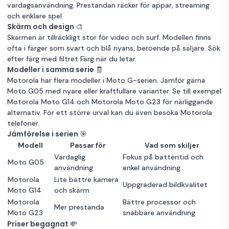
vardagsanvändning. Prestandan räcker för appar, streaming
och enklare spel.
Skärm och design 🎨
Skärmen är tillräckligt stor för video och surf. Modellen finns
ofta i färger som svart och blå nyans, beroende på säljare. Sök
efter färg med filtret Färg när du letar.
Modeller i samma serie 🧾
Motorola har flera modeller i Moto G-serien. Jämför gärna
Moto G05 med nyare eller kraftfullare varianter. Se till exempel
Motorola Moto G14
och
Motorola Moto G23
för närliggande
alternativ. För ett större urval kan du även besöka
Motorola
telefoner
.
Jämförelse i serien 🎯
Modell
Passar för
Vad som skiljer
Vardaglig
Fokus på batteritid och
Moto G05
användning
enkel användning
Motorola
Lite bättre kamera
Uppgraderad bildkvalitet
Moto G14
och skärm
Motorola
Bättre processor och
Mer prestanda
Moto G23
snabbare användning
Priser begagnat 💸