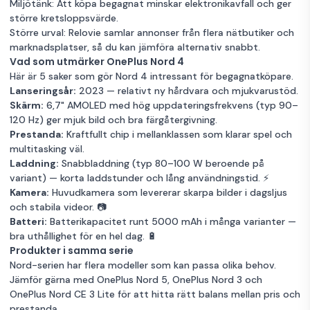
Miljötänk: Att köpa begagnat minskar elektronikavfall och ger
större kretsloppsvärde.
Större urval: Relovie samlar annonser från flera nätbutiker och
marknadsplatser, så du kan jämföra alternativ snabbt.
Vad som utmärker OnePlus Nord 4
Här är 5 saker som gör Nord 4 intressant för begagnatköpare.
Lanseringsår:
2023 — relativt ny hårdvara och mjukvarustöd.
Skärm:
6,7" AMOLED med hög uppdateringsfrekvens (typ 90–
120 Hz) ger mjuk bild och bra färgåtergivning.
Prestanda:
Kraftfullt chip i mellanklassen som klarar spel och
multitasking väl.
Laddning:
Snabbladdning (typ 80–100 W beroende på
variant) — korta laddstunder och lång användningstid. ⚡️
Kamera:
Huvudkamera som levererar skarpa bilder i dagsljus
och stabila videor. 📷
Batteri:
Batterikapacitet runt 5000 mAh i många varianter —
bra uthållighet för en hel dag. 🔋
Produkter i samma serie
Nord-serien har flera modeller som kan passa olika behov.
Jämför gärna med
OnePlus Nord 5
,
OnePlus Nord 3
och
OnePlus Nord CE 3 Lite
för att hitta rätt balans mellan pris och
prestanda.