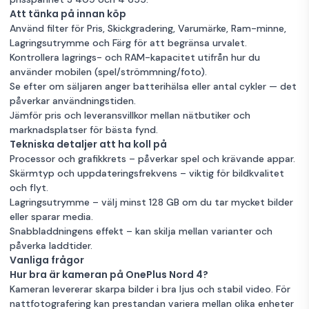
Att tänka på innan köp
Använd filter för Pris, Skickgradering, Varumärke, Ram-minne,
Lagringsutrymme och Färg för att begränsa urvalet.
Kontrollera lagrings- och RAM-kapacitet utifrån hur du
använder mobilen (spel/strömmning/foto).
Se efter om säljaren anger batterihälsa eller antal cykler — det
påverkar användningstiden.
Jämför pris och leveransvillkor mellan nätbutiker och
marknadsplatser för bästa fynd.
Tekniska detaljer att ha koll på
Processor och grafikkrets – påverkar spel och krävande appar.
Skärmtyp och uppdateringsfrekvens – viktig för bildkvalitet
och flyt.
Lagringsutrymme – välj minst 128 GB om du tar mycket bilder
eller sparar media.
Snabbladdningens effekt – kan skilja mellan varianter och
påverka laddtider.
Vanliga frågor
Hur bra är kameran på OnePlus Nord 4?
Kameran levererar skarpa bilder i bra ljus och stabil video. För
nattfotografering kan prestandan variera mellan olika enheter