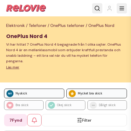
Elektronik /
Telefoner /
OnePlus telefoner /
OnePlus Nord
OnePlus Nord 4
Vi har hittat 7 OnePlus Nord 4 begagnade från 1 olika sajter. OnePlus
Nord 4 är en mellanklassmobil som erbjuder kraftfull prestanda och
snabb laddning – ett bra val när du vill ha mycket telefon för
pengarna.
Läs mer
Nyskick
Mycket bra skick
Bra skick
Okej skick
Dåligt skick
7
Fynd
Filter