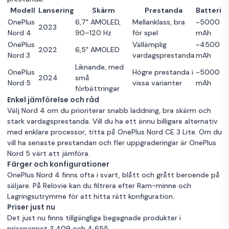
Modell
Lansering
Skärm
Prestanda
Batteri
OnePlus
6,7" AMOLED,
Mellanklass, bra
~5000
2023
Nord 4
90–120 Hz
för spel
mAh
OnePlus
Vällämplig
~4500
2022
6,5" AMOLED
Nord 3
vardagsprestanda
mAh
Liknande, med
OnePlus
Högre prestanda i
~5000
2024
små
Nord 5
vissa varianter
mAh
förbättringar
Enkel jämförelse och råd
Välj Nord 4 om du prioriterar snabb laddning, bra skärm och
stark vardagsprestanda. Vill du ha ett ännu billigare alternativ
med enklare processor, titta på
OnePlus Nord CE 3 Lite
. Om du
vill ha senaste prestandan och fler uppgraderingar är
OnePlus
Nord 5
värt att jämföra.
Färger och konfigurationer
OnePlus Nord 4 finns ofta i svart, blått och grått beroende på
säljare. På Relovie kan du filtrera efter Ram-minne och
Lagringsutrymme för att hitta rätt konfiguration.
Priser just nu
Det just nu finns tillgängliga begagnade produkter i
prisspannet 3 409 och 4 655.