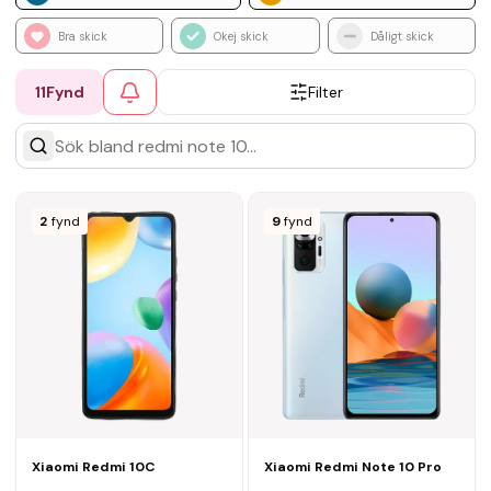
Bra skick
Okej skick
Dåligt skick
11
Fynd
Filter
2
fynd
9
fynd
Xiaomi Redmi 10C
Xiaomi Redmi Note 10 Pro