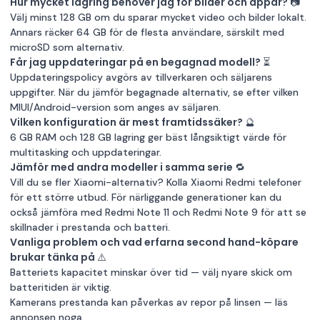
Hur mycket lagring behöver jag för bilder och appar? 📷
Välj minst 128 GB om du sparar mycket video och bilder lokalt.
Annars räcker 64 GB för de flesta användare, särskilt med
microSD som alternativ.
Får jag uppdateringar på en begagnad modell? ⏳
Uppdateringspolicy avgörs av tillverkaren och säljarens
uppgifter. När du jämför begagnade alternativ, se efter vilken
MIUI/Android-version som anges av säljaren.
Vilken konfiguration är mest framtidssäker? 🔮
6 GB RAM och 128 GB lagring ger bäst långsiktigt värde för
multitasking och uppdateringar.
Jämför med andra modeller i samma serie 🔁
Vill du se fler Xiaomi-alternativ? Kolla
Xiaomi Redmi telefoner
för ett större utbud. För närliggande generationer kan du
också jämföra med
Redmi Note 11
och
Redmi Note 9
för att se
skillnader i prestanda och batteri.
Vanliga problem och vad erfarna second hand-köpare
brukar tänka på ⚠️
Batteriets kapacitet minskar över tid — välj nyare skick om
batteritiden är viktig.
Kamerans prestanda kan påverkas av repor på linsen — läs
annonsen noga.