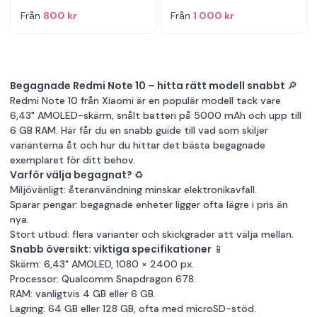
Från
800 kr
Från
1 000 kr
Begagnade Redmi Note 10 – hitta rätt modell snabbt 🔎
Redmi Note 10 från Xiaomi är en populär modell tack vare
6,43" AMOLED-skärm, snålt batteri på 5000 mAh och upp till
6 GB RAM. Här får du en snabb guide till vad som skiljer
varianterna åt och hur du hittar det bästa begagnade
exemplaret för ditt behov.
Varför välja begagnat? ♻️
Miljövänligt: återanvändning minskar elektronikavfall.
Sparar pengar: begagnade enheter ligger ofta lägre i pris än
nya.
Stort utbud: flera varianter och skickgrader att välja mellan.
Snabb översikt: viktiga specifikationer 📱
Skärm: 6,43" AMOLED, 1080 × 2400 px.
Processor: Qualcomm Snapdragon 678.
RAM: vanligtvis 4 GB eller 6 GB.
Lagring: 64 GB eller 128 GB, ofta med microSD-stöd.