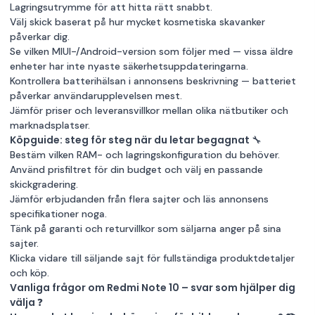
Lagringsutrymme för att hitta rätt snabbt.
Välj skick baserat på hur mycket kosmetiska skavanker
påverkar dig.
Se vilken MIUI-/Android-version som följer med — vissa äldre
enheter har inte nyaste säkerhetsuppdateringarna.
Kontrollera batterihälsan i annonsens beskrivning — batteriet
påverkar användarupplevelsen mest.
Jämför priser och leveransvillkor mellan olika nätbutiker och
marknadsplatser.
Köpguide: steg för steg när du letar begagnat 🔧
Bestäm vilken RAM- och lagringskonfiguration du behöver.
Använd prisfiltret för din budget och välj en passande
skickgradering.
Jämför erbjudanden från flera sajter och läs annonsens
specifikationer noga.
Tänk på garanti och returvillkor som säljarna anger på sina
sajter.
Klicka vidare till säljande sajt för fullständiga produktdetaljer
och köp.
Vanliga frågor om Redmi Note 10 – svar som hjälper dig
välja ❓