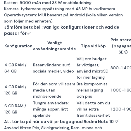
Batteri: 5000 mAh med 33 W snabbladdning.
Kamera: fyrkamerauppsättning med 48 MP huvudkamera.
Operativsystem: MIUI baserat på Android (kolla vilken version
som följer med enheten).
Jämförelsetabell: vanliga konfigurationer och vad de
passar för ✅
Prisinterv
Vanligt
Konfiguration
Tips vid köp
(begagna
användningsområde
SEK)
Välj om budget
4 GB RAM /
Basanvändare: surf,
är viktigast;
800–1 40
64 GB
sociala medier, video
använd microSD
för mer lagring
För den som vill spara
Bra kompromiss
4 GB RAM /
media utan
mellan lagring
1 000–1 6
128 GB
molnberoende
och pris
Tungre användare:
Välj detta om du
6 GB RAM /
många appar, lätt
vill ha extra
1 200–1 9
128 GB
spelande
framtidssäkerhet
Att tänka på när du väljer begagnad Redmi Note 10 💡
Använd filtren Pris, Skickgradering, Ram-minne och