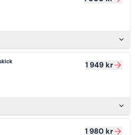
900 kr
1 800 kr
skick
1 949 kr
999 kr
1 899 kr
79 kr
999 kr
1 980 kr
1 995 kr