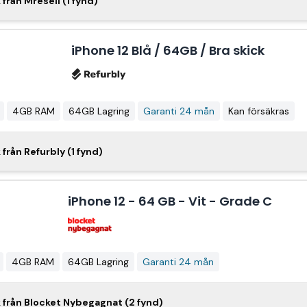
iPhone 12 64GB White
k från Mresell (1 fynd)
2 
MOBILTELEFON iPhone 12e mini 64GB Blå
iPhone 12 Blå / 64GB / Bra skick
t
4GB RAM
64GB Lagring
Garanti 12 mån
Fri frakt
Fria re
Blå
4GB RAM
64GB Lagring
4GB RAM
64GB Lagring
Garanti 24 mån
Kan försäkras
Apple iPhone 12 64 GB svart
Phone 12 Svart / 64GB / Bra skick
k från Refurbly (1 fynd)
2 09
iPhone 12 - 64 GB - Vit - Grade C
Svart
4GB RAM
64GB Lagring
art
4GB RAM
64GB Lagring
Garanti 24 mån
Kan försäkras
iPhone 12 64 GB
4GB RAM
64GB Lagring
Garanti 24 mån
one 12 - 64 GB - Svart - Grade C
ck från Blocket Nybegagnat (2 fynd)
RAM
64GB Lagring