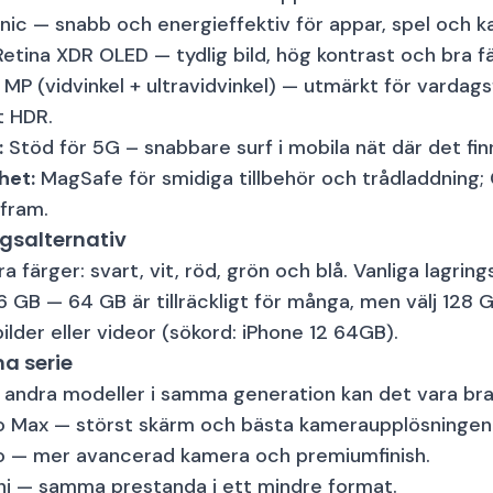
nic — snabb och energieffektiv för appar, spel och 
Retina XDR OLED — tydlig bild, hög kontrast och bra f
Apple iPhone 12 64 GB vit
MP (vidvinkel + ultravidvinkel) — utmärkt för vardags
t HDR.
:
Stöd för 5G – snabbare surf i mobila nät där det fin
4GB RAM
64GB Lagring
het:
MagSafe för smidiga tillbehör och trådladdning;
 fram.
Apple iPhone 12 128 GB blå
ngsalternativ
era färger: svart, vit, röd, grön och blå. Vanliga lagrin
 GB — 64 GB är tillräckligt för många, men välj 128 
4GB RAM
128GB Lagring
lder eller videor (sökord: iPhone 12 64GB).
a serie
Apple iPhone 12 mobil 64GB svart
ndra modeller i samma generation kan det vara bra a
o Max
— störst skärm och bästa kameraupplösningen i
o
— mer avancerad kamera och premiumfinish.
ni
— samma prestanda i ett mindre format.
art
4GB RAM
128GB Lagring