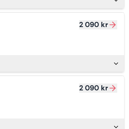
089 kr
1 000 kr
2 090 kr
turer
1 099 kr
0 kr
2 090 kr
1 100 kr