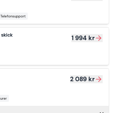
Telefonsupport
1 000 kr
 skick
1 994 kr
1 000 kr
2 089 kr
1 000 kr
turer