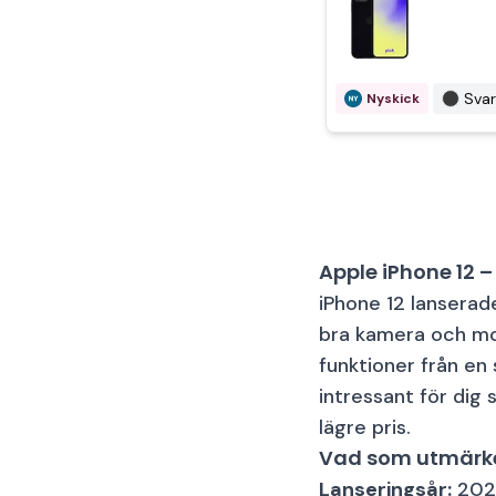
Svar
Nyskick
Sv
Bra skick
Apple iPhone 12 
iPhone 12 lanserad
Sv
Bra skick
bra kamera och mod
funktioner från en 
intressant för dig 
lägre pris.
Vad som utmärke
Lanseringsår:
2020
Sv
Okej skick