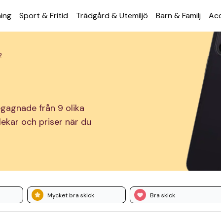
ning
Sport & Fritid
Trädgård & Utemiljö
Barn & Familj
Acc
2
egagnade från 9 olika
rlekar och priser när du
Mycket bra skick
Bra skick