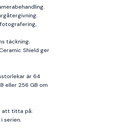
kamerabehandling.
ärgåtergivning.
1 200 kr
fotografering,
ns täckning.
 Ceramic Shield ger
1 200 kr
gsstorlekar är 64
GB eller 256 GB om
tt titta på:
1 200 kr
 serien.