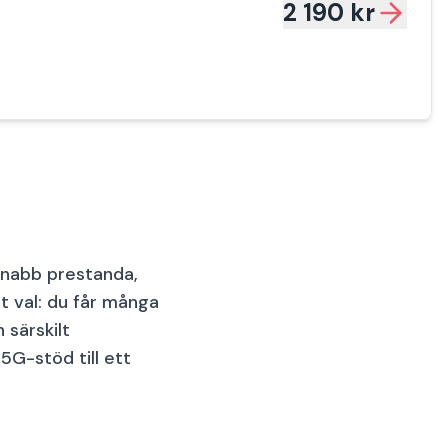
2 190 kr
1 200 kr
1 200 kr
snabb prestanda,
t val: du får många
 särskilt
5G-stöd till ett
1 200 kr