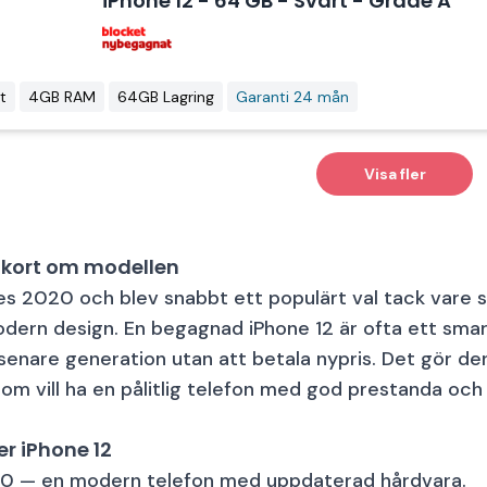
iPhone 12 - 64 GB - Svart - Grade A
Apple iPhone 12 smartphone 64 GB svart
t
4GB RAM
64GB Lagring
Garanti 24 mån
art
4GB RAM
64GB Lagring
Visa fler
Apple iPhone 12 mini mobiltelefon 64 GB svart
– kort om modellen
es 2020 och blev snabbt ett populärt val tack vare 
art
4GB RAM
64GB Lagring
ern design. En begagnad iPhone 12 är ofta ett smar
senare generation utan att betala nypris. Det gör den
Apple iPhone 12 64 GB svart
som vill ha en pålitlig telefon med god prestanda och 
r iPhone 12
 — en modern telefon med uppdaterad hårdvara.
art
4GB RAM
64GB Lagring