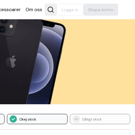
es­soarer
Om oss
Logga in
Skapa konto
Okej skick
Dåligt skick