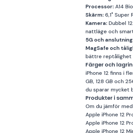
Processor:
A14 Bio
Skärm:
6,1" Super 
Kamera:
Dubbel 12 
nattläge och smar
5G och anslutning
Vit
Bra skick
MagSafe och tålig
bättre reptålighet
Färger och lagri
iPhone 12 finns i fl
GB, 128 GB och 256
Blå
Bra skick
du sparar mycket bi
Produkter i samm
Om du jämför med a
Apple iPhone 12 Pr
Apple iPhone 12 Pr
Apple iPhone 12 Mi
Sv
Bra skick