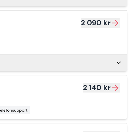
r
1 100 kr
2 090 kr
r
1 100 kr
r
2 140 kr
1 150 kr
Telefonsupport