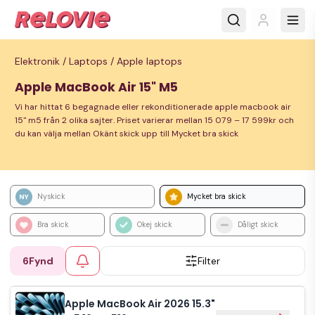
Elektronik /
Laptops /
Apple laptops
Apple MacBook Air 15" M5
Vi har hittat 6 begagnade eller rekonditionerade apple macbook air
15" m5 från 2 olika sajter. Priset varierar mellan 15 079 – 17 599kr och
du kan välja mellan Okänt skick upp till Mycket bra skick
Nyskick
Mycket bra skick
Bra skick
Okej skick
Dåligt skick
6
Fynd
Filter
Apple MacBook Air 2026 15.3"