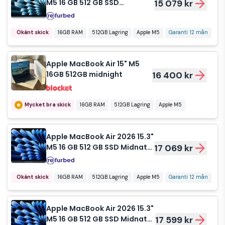
M5 16 GB 512 GB SSD
15 079 kr
himmelsblå US
Okänt skick
16GB RAM
512GB Lagring
Apple M5
Garanti 12 mån
Apple MacBook Air 15" M5
16GB 512GB midnight
16 400 kr
Mycket bra skick
16GB RAM
512GB Lagring
Apple M5
Apple MacBook Air 2026 15.3"
M5 16 GB 512 GB SSD Midnatt
17 069 kr
FR
Okänt skick
16GB RAM
512GB Lagring
Apple M5
Garanti 12 mån
Apple MacBook Air 2026 15.3"
M5 16 GB 512 GB SSD Midnatt
17 599 kr