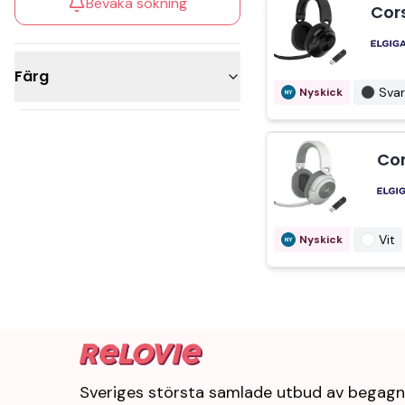
Bevaka sökning
Cor
Färg
Svar
Nyskick
Svart
Vit
Cor
Vit
Nyskick
Sveriges största samlade utbud av begagn