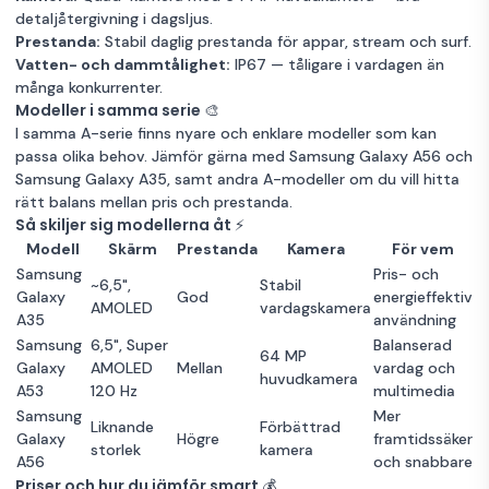
SIM Awesome
detaljåtergivning i dagsljus.
256GB Lagring
Garanti 12 mån
Okänt skick
Black
Svart
6GB RAM
Samsung
Prestanda:
Stabil daglig prestanda för appar, stream och surf.
128GB Lagring
Garanti 12 mån
Galaxy A53 5G
2 365 kr
Vatten- och dammtålighet:
IP67 — tåligare i vardagen än
Samsung
6 GB 128 GB
många konkurrenter.
Galaxy A53 5G 8
4 185 kr
Dual-SIM
Samsung
Modeller i samma serie 🎨
GB 256 GB
Awesome Blue
Mycket bra skick
Blå
6GB RAM
Galaxy A53 5G
3 825 kr
I samma A-serie finns nyare och enklare modeller som kan
Dual-SIM
6 GB 256 GB
128GB Lagring
Garanti 12 mån
passa olika behov. Jämför gärna med
Samsung Galaxy A56
och
Awesome Black
Nyskick
Svart
8GB RAM
Dual-SIM
Samsung Galaxy A35
, samt andra A-modeller om du vill hitta
Okänt skick
Awesome Black
Svart
6GB RAM
256GB Lagring
Garanti 12 mån
rätt balans mellan pris och prestanda.
Samsung
Så skiljer sig modellerna åt ⚡
256GB Lagring
Garanti 12 mån
Galaxy A53 5G
2 479 kr
Modell
Skärm
Prestanda
Kamera
För vem
6 GB 128 GB
Samsung
Pris- och
Single-SIM
~6,5",
Stabil
Galaxy
God
energieffektiv
Awesome Blue
Mycket bra skick
Blå
6GB RAM
AMOLED
vardagskamera
A35
användning
128GB Lagring
Garanti 12 mån
Samsung
6,5", Super
Balanserad
64 MP
Galaxy
AMOLED
Mellan
vardag och
huvudkamera
Samsung
A53
120 Hz
multimedia
Galaxy A53 5G
2 515 kr
Samsung
Mer
Liknande
Förbättrad
6 GB 128 GB
Galaxy
Högre
framtidssäker
storlek
kamera
Dual-SIM
A56
och snabbare
Awesome White
Mycket bra skick
Vit
6GB RAM
Priser och hur du jämför smart 💰