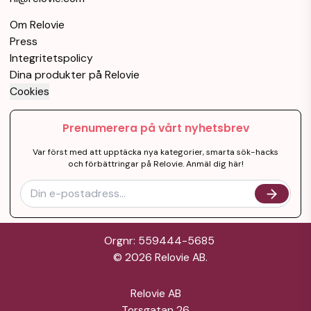
6 GB 256 GB
Single-SIM
Om Relovie
Awesome Black
Mycket bra skick
Svart
6GB RAM
Press
Integritetspolicy
256GB Lagring
Garanti 12 mån
Dina produkter på Relovie
Samsung
Cookies
Galaxy A53 5G
2 915 kr
6 GB 128 GB
Prenumerera på vårt nyhetsbrev
Dual-SIM
Awesome
Mycket bra skick
Orange
6GB RAM
Var först med att upptäcka nya kategorier, smarta sök-hacks
Peach
och förbättringar på Relovie. Anmäl dig här!
128GB Lagring
Garanti 12 mån
Orgnr: 559444-5685
©
2026
Relovie AB.
Relovie AB
Torsgatan 26