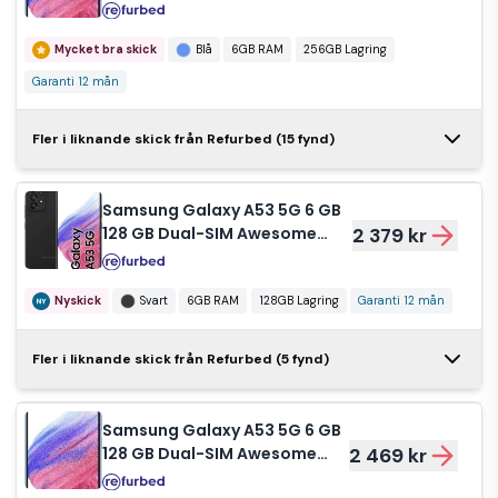
Blue
Samsung
Mycket bra skick
Blå
6GB RAM
256GB Lagring
Galaxy A-53,
3 600 kr
256 GB vit
Garanti 12 mån
Mycket bra skick
Vit
256GB Lagring
Samsung
Fler i liknande skick från Refurbed (15 fynd)
Galaxy A53 5G
2 045 kr
6 GB 128 GB
Dual-SIM
Samsung Galaxy A53 5G 6 GB
Awesome Black
Mycket bra skick
Svart
6GB RAM
128 GB Dual-SIM Awesome
2 379 kr
Black
128GB Lagring
Garanti 12 mån
Nyskick
Svart
6GB RAM
128GB Lagring
Garanti 12 mån
Samsung
Galaxy A53 5G
2 095 kr
Samsung
Fler i liknande skick från Refurbed (5 fynd)
6 GB 128 GB
Galaxy A53 5G
2 569 kr
Dual-SIM
6 GB 128 GB
Awesome Black
Mycket bra skick
Svart
6GB RAM
Dual-SIM
Samsung Galaxy A53 5G 6 GB
128GB Lagring
Garanti 12 mån
Awesome Blue
Nyskick
Blå
6GB RAM
128 GB Dual-SIM Awesome
2 469 kr
Blue
128GB Lagring
Garanti 12 mån
Samsung