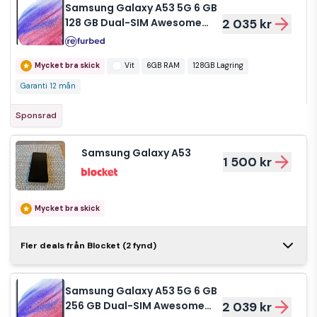
Samsung Galaxy A53 5G 6 GB
128 GB Dual-SIM Awesome
2 035 kr
White
Mycket bra skick
Vit
6GB RAM
128GB Lagring
Garanti 12 mån
Sponsrad
Samsung Galaxy A53
1 500 kr
Mycket bra skick
Samsung
Fler deals från Blocket (2 fynd)
Galaxy A53 5g
1 950 kr
128gb
Samsung Galaxy A53 5G 6 GB
Mycket bra skick
128GB Lagring
256 GB Dual-SIM Awesome
2 039 kr