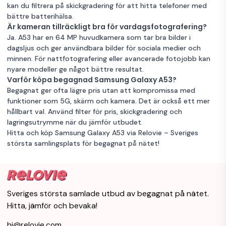
kan du filtrera på skickgradering för att hitta telefoner med
Awesome Black
Mycket bra skick
Svart
6GB RAM
bättre batterihälsa.
128GB Lagring
Garanti 12 mån
Är kameran tillräckligt bra för vardagsfotografering?
Ja. A53 har en 64 MP huvudkamera som tar bra bilder i
dagsljus och ger användbara bilder för sociala medier och
Samsung
minnen. För nattfotografering eller avancerade fotojobb kan
Galaxy A53 5G
2 605 kr
nyare modeller ge något bättre resultat.
6 GB 128 GB
Varför köpa begagnad Samsung Galaxy A53?
Single-SIM
Begagnat ger ofta lägre pris utan att kompromissa med
Awesome
Mycket bra skick
Vit
6GB RAM
funktioner som 5G, skärm och kamera. Det är också ett mer
White
128GB Lagring
Garanti 12 mån
hållbart val. Använd filter för pris, skickgradering och
lagringsutrymme när du jämför utbudet.
Samsung
Hitta och köp Samsung Galaxy A53 via Relovie – Sveriges
Galaxy A53 5G
2 615 kr
största samlingsplats för begagnat på nätet!
6 GB 256 GB
Dual-SIM
Awesome Black
Mycket bra skick
Svart
6GB RAM
256GB Lagring
Garanti 12 mån
Sveriges största samlade utbud av begagnat på nätet.
Hitta, jämför och bevaka!
Samsung
Galaxy A53 5G
2 765 kr
hi@relovie.com