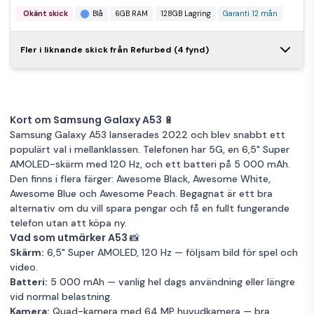
Galaxy A53 5G
2 195 kr
Okänt skick
Blå
6GB RAM
128GB Lagring
Garanti 12 mån
Samsung
6 GB 128 GB
Galaxy A53 5G
3 085 kr
Dual-SIM
Samsung
Fler i liknande skick från Refurbed (4 fynd)
6 GB 128 GB
Awesome Blue
Mycket bra skick
Blå
6GB RAM
Galaxy A53 5G
2 615 kr
Single-SIM
128GB Lagring
Garanti 12 mån
6 GB 128 GB
Awesome Blue
Nyskick
Blå
6GB RAM
Single-SIM
128GB Lagring
Garanti 12 mån
Okänt skick
Awesome Black
Svart
6GB RAM
Samsung
Kort om Samsung Galaxy A53 🔋
Galaxy A53 5G
2 235 kr
128GB Lagring
Garanti 12 mån
Samsung Galaxy A53 lanserades 2022 och blev snabbt ett
Samsung
6 GB 128 GB
populärt val i mellanklassen. Telefonen har 5G, en 6,5" Super
Galaxy A53 5G 6
3 169 kr
Dual-SIM
Samsung
AMOLED-skärm med 120 Hz, och ett batteri på 5 000 mAh.
GB 128 GB
Awesome
Mycket bra skick
Orange
6GB RAM
Galaxy A53 5G
2 925 kr
Den finns i flera färger: Awesome Black, Awesome White,
Single-SIM
Peach
6 GB 128 GB
128GB Lagring
Garanti 12 mån
Awesome Blue och Awesome Peach. Begagnat är ett bra
Awesome Black
Nyskick
Svart
6GB RAM
Single-SIM
alternativ om du vill spara pengar och få en fullt fungerande
128GB Lagring
Garanti 12 mån
Okänt skick
Awesome Blue
Blå
6GB RAM
Samsung
telefon utan att köpa ny.
Galaxy A53 5G
Vad som utmärker A53 📸
2 235 kr
128GB Lagring
Garanti 12 mån
Samsung
6 GB 128 GB
Skärm:
6,5" Super AMOLED, 120 Hz — följsam bild för spel och
Galaxy A53 5G
4 069 kr
Single-SIM
video.
Samsung
6 GB 256 GB
Awesome Black
Mycket bra skick
Svart
6GB RAM
Batteri:
5 000 mAh — vanlig hel dags användning eller längre
Galaxy A53 5G 6
3 215 kr
Dual-SIM
vid normal belastning.
GB 128 GB Dual-
128GB Lagring
Garanti 12 mån
Awesome Black
Nyskick
Svart
6GB RAM
Kamera:
Quad-kamera med 64 MP huvudkamera — bra