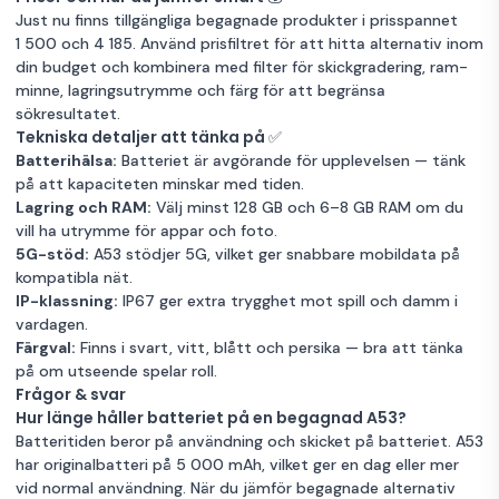
128GB Lagring
Garanti 12 mån
Just nu finns tillgängliga begagnade produkter i prisspannet
1 500 och 4 185. Använd prisfiltret för att hitta alternativ inom
din budget och kombinera med filter för skickgradering, ram-
Samsung
minne, lagringsutrymme och färg för att begränsa
Galaxy A53 5G
2 555 kr
sökresultatet.
6 GB 128 GB
Tekniska detaljer att tänka på ✅
Single-SIM
Batterihälsa:
Batteriet är avgörande för upplevelsen — tänk
Awesome
Mycket bra skick
Orange
6GB RAM
på att kapaciteten minskar med tiden.
Peach
128GB Lagring
Garanti 12 mån
Lagring och RAM:
Välj minst 128 GB och 6–8 GB RAM om du
vill ha utrymme för appar och foto.
Samsung
5G-stöd:
A53 stödjer 5G, vilket ger snabbare mobildata på
Galaxy A53 5G
2 555 kr
kompatibla nät.
6 GB 128 GB
IP-klassning:
IP67 ger extra trygghet mot spill och damm i
Single-SIM
vardagen.
Awesome Blue
Mycket bra skick
Blå
6GB RAM
Färgval:
Finns i svart, vitt, blått och persika — bra att tänka
på om utseende spelar roll.
128GB Lagring
Garanti 12 mån
Frågor & svar
Hur länge håller batteriet på en begagnad A53?
Samsung
Batteritiden beror på användning och skicket på batteriet. A53
Galaxy A53 5G
2 559 kr
har originalbatteri på 5 000 mAh, vilket ger en dag eller mer
6 GB 128 GB
vid normal användning. När du jämför begagnade alternativ
Single-SIM