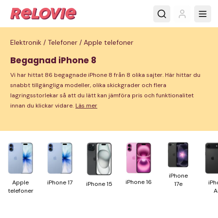
Elektronik /
Telefoner /
Apple telefoner
Begagnad iPhone 8
Vi har hittat 86 begagnade iPhone 8 från 8 olika sajter. Här hittar du
snabbt tillgängliga modeller, olika skickgrader och flera
lagringsstorlekar så att du lätt kan jämföra pris och funktionalitet
innan du klickar vidare.
Läs mer
iPhone
iPhone 16
Apple
iPhone 17
iPh
17e
iPhone 15
tele­foner
A