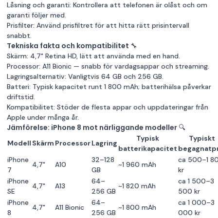
Låsning och garanti: Kontrollera att telefonen är olåst och om
garanti följer med.
Prisfilter: Använd prisfiltret för att hitta rätt prisintervall
snabbt.
Tekniska fakta och kompatibilitet 🔧
Skärm: 4,7" Retina HD, lätt att använda med en hand.
Processor: A11 Bionic — snabb för vardagsappar och streaming.
Lagringsalternativ: Vanligtvis 64 GB och 256 GB.
Batteri: Typisk kapacitet runt 1 800 mAh; batterihälsa påverkar
driftstid.
Kompatibilitet: Stöder de flesta appar och uppdateringar från
Apple under många år.
Jämförelse: iPhone 8 mot närliggande modeller 🔍
Typisk
Typiskt
Modell
Skärm
Processor
Lagring
batterikapacitet
begagnatpr
iPhone
32–128
ca 500–1 8
4,7"
A10
~1 960 mAh
7
GB
kr
iPhone
64–
ca 1 500–3
4,7"
A13
~1 820 mAh
SE
256 GB
500 kr
iPhone
64–
ca 1 000–3
4,7"
A11 Bionic
~1 800 mAh
8
256 GB
000 kr