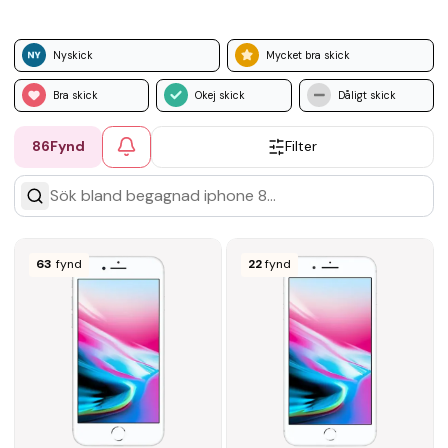
Nyskick
Mycket bra skick
Bra skick
Okej skick
Dåligt skick
86
Fynd
Filter
63
fynd
22
fynd