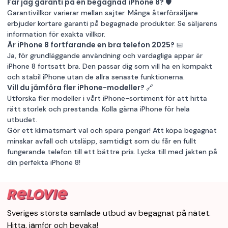
Får jag garanti på en begagnad iPhone 8? 🛡️
Garantivillkor varierar mellan sajter. Många återförsäljare
erbjuder kortare garanti på begagnade produkter. Se säljarens
information för exakta villkor.
Är iPhone 8 fortfarande en bra telefon 2025? 📅
Ja, för grundläggande användning och vardagliga appar är
iPhone 8 fortsatt bra. Den passar dig som vill ha en kompakt
och stabil iPhone utan de allra senaste funktionerna.
Vill du jämföra fler iPhone-modeller? 🔗
Utforska fler modeller i vårt iPhone-sortiment för att hitta
rätt storlek och prestanda. Kolla gärna
iPhone
för hela
utbudet.
Gör ett klimatsmart val och spara pengar! Att köpa begagnat
minskar avfall och utsläpp, samtidigt som du får en fullt
fungerande telefon till ett bättre pris. Lycka till med jakten på
din perfekta iPhone 8!
Sveriges största samlade utbud av begagnat på nätet.
Hitta, jämför och bevaka!