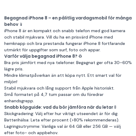
Begagnad iPhone 8 – en pålitlig vardagsmobil för många
behov 📱
iPhone 8 är en kompakt och snabb telefon med god kamera
och stabil mjukvara. Vill du ha en prisvärd iPhone med
hemknapp och bra prestanda fungerar iPhone 8 fortfarande
utmärkt för uppgifter som surf, foto och appar.
Varför välja begagnad iPhone 8? ♻️
Bra pris jämfört med nya telefoner. Begagnat ger ofta 30–60%
lägre pris.
Mind­re klimatpåverkan än att köpa nytt. Ett smart val för
miljön!
Stabil mjukvara och lång support från Apple historiskt.
Små formatet på 4,7 tum passar om du föredrar
enhandsgrepp.
Snabb köpguide: vad du bör jämföra när du letar 🚦
Skickgradering: Välj efter hur viktigt utseendet är för dig.
Batterihälsa: Leta efter procent (>80% rekommenderas).
Lagringsutrymme: Vanliga val är 64 GB eller 256 GB — välj
efter foto- och appbehov.