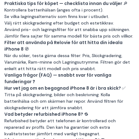
Praktiska tips för köpet — checklista innan du väljer 🔎
Kontrollera batterihälsan (anges ofta i procent).
Se vilka lagringsalternativ som finns kvar i utbudet.
Välj rätt skickgradering efter budget och estetikkrav.
Använd pris- och lagringsfilter för att snabba upp sökningen.
Jämför flera sajter för samma modell för bästa pris och villkor.
Filter att använda på Relovie för att hitta din ideala
iPhone 8 🧭
När du söker, testa gärna dessa filter: Pris, Skickgradering,
Varumärke, Ram-minne och Lagringsutrymme. Filtren gör det
enkelt att hitta rätt modell och pris snabbt.
Vanliga frågor (FAQ) — snabbt svar för vanliga
funderingar ❓
Hur vet jag om en begagnad iPhone 8 är i bra skick? ✅
Titta på skickgradering, bilder och beskrivning. Kolla
batterihälsa och om skärmen har repor. Använd filtren för
skickgradering för att jämföra snabbt.
Vad betyder refurbished iPhone 8? 🔁
Refurbished betyder att telefonen är kontrollerad och
reparerad av proffs. Den kan ha garantier och extra
kvalitetstester jämfört med vanligt begagnat.