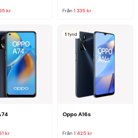
65 kr
Från
1 335 kr
1
fynd
A74
Oppo A16s
61 kr
Från
1 425 kr