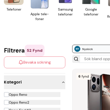
Tele­foner
Samsung
Google
Apple tele­
tele­foner
tele­foner
R
foner
Filtrera
Nyskick
52
Fynd
Bevaka sökning
6
fynd
Kategori
Oppo Reno
Oppo Reno2