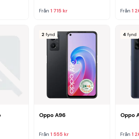
Från
1 715 kr
Från
1 2
2
fynd
4
fynd
o
Oppo A96
Oppo 
Från
1 555 kr
Från
1 2