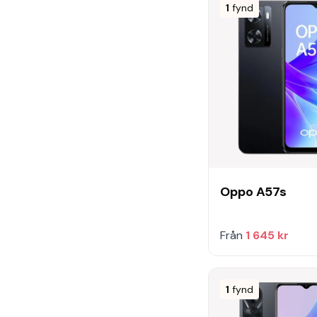
1
fynd
Oppo A57s
Från
1 645 kr
1
fynd