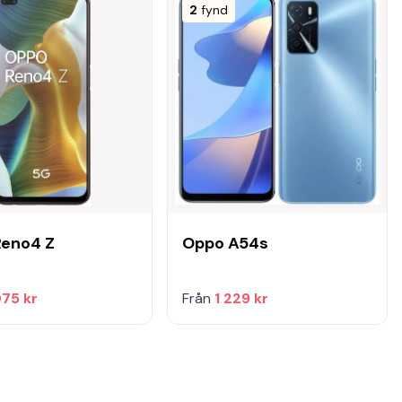
2
fynd
Reno4 Z
Oppo A54s
075 kr
Från
1 229 kr