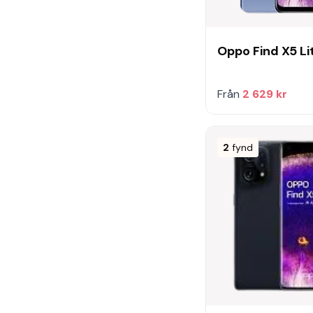
Oppo Find X5 Li
Från
2 629 kr
2
fynd