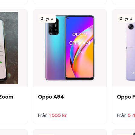
2
fynd
2
fynd
 Zoom
Oppo A94
Oppo F
Från
1 555 kr
Från
5 