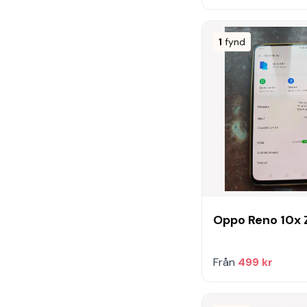
1
fynd
Oppo Reno 10x
Från
499 kr