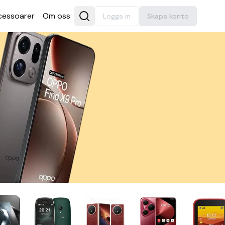
es­soarer
Om oss
Logga in
Skapa konto