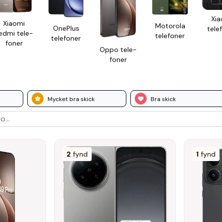
Xia
Xiaomi
Motorola
OnePlus
tele­
edmi tele­
tele­foner
tele­foner
foner
Oppo tele­
foner
Mycket bra skick
Bra skick
2
fynd
1
fynd