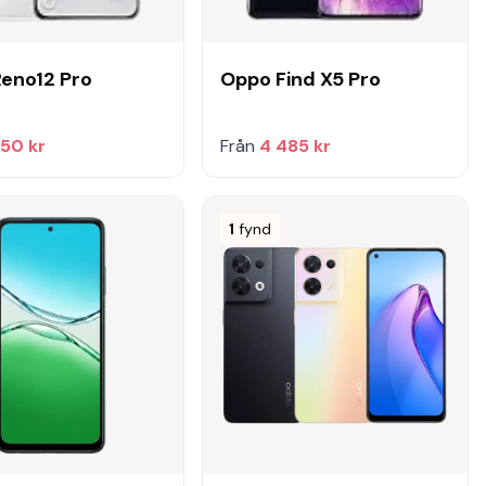
eno12 Pro
Oppo Find X5 Pro
750 kr
Från
4 485 kr
1
fynd