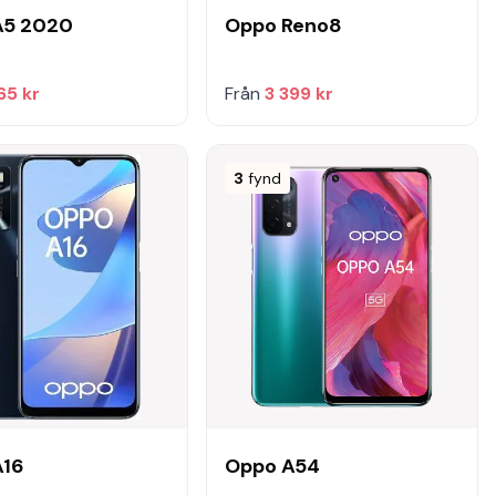
A5 2020
Oppo Reno8
65 kr
Från
3 399 kr
3
fynd
A16
Oppo A54