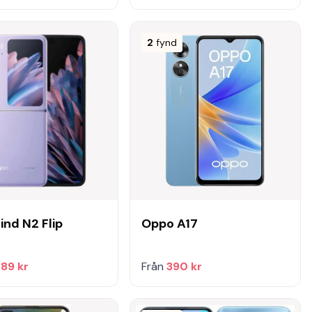
2
fynd
ind N2 Flip
Oppo A17
489 kr
Från
390 kr