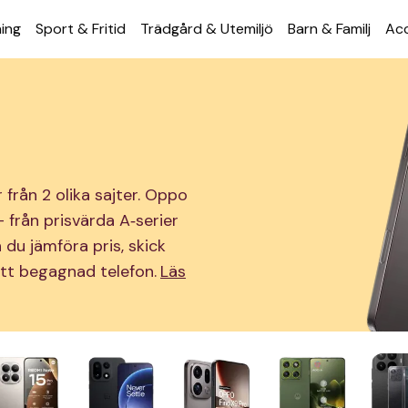
ning
Sport & Fritid
Trädgård & Utemiljö
Barn & Familj
Acc
från 2 olika sajter. Oppo
från prisvärda A‑serier
 du jämföra pris, skick
rätt begagnad telefon.
Läs