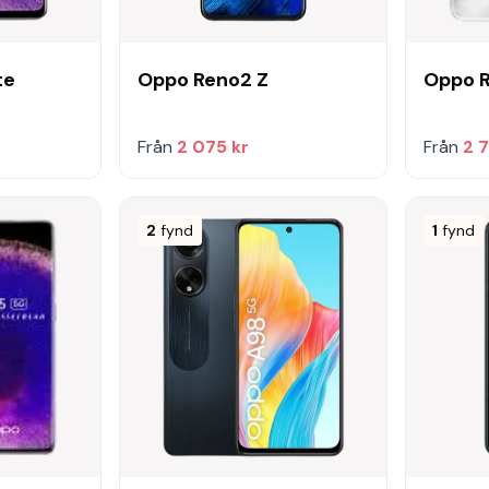
te
Oppo Reno2 Z
Oppo R
Från
2 075 kr
Från
2 
2
fynd
1
fynd