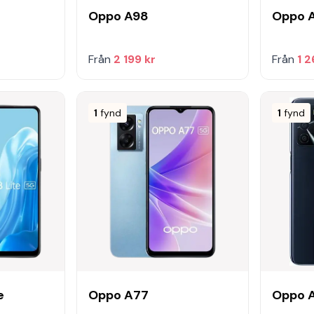
Oppo A98
Oppo 
Från
2 199 kr
Från
1 2
1
fynd
1
fynd
e
Oppo A77
Oppo 