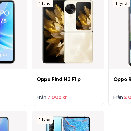
1
fynd
1
fynd
Oppo Find N3 Flip
Oppo 
Från
7 005 kr
Från
2 
1
fynd