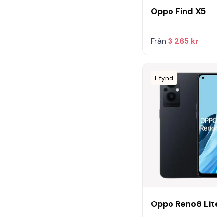
Oppo Find X5
Från
3 265 kr
1
fynd
Oppo Reno8 Lit