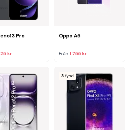
eno13 Pro
Oppo A5
425 kr
Från
1 755 kr
3
fynd