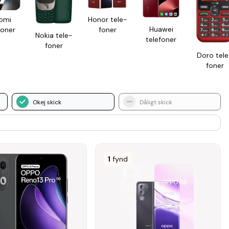
omi
Honor tele­
Huawei
foner
foner
Nokia tele­
tele­foner
foner
Doro tele
foner
Okej skick
Dåligt skick
1
fynd