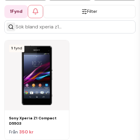
1
Fynd
Filter
1
fynd
Sony Xperia Z1 Compact
D5503
Från
350 kr