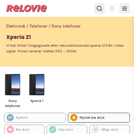
Elektronik /
Telefoner /
Sony telefoner
Xperia Z1
Vi har hittat 1 begagnade eller rekonditionerade xperia z1 från 1 olika
sajter. Priset varierar mellan 350 – 350kr.
Sony
Xperia 1
tele­foner
Nyskick
Mycket bra skick
Bra skick
Okej skick
Dåligt skick