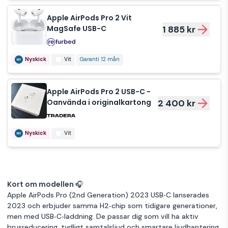
Apple AirPods Pro 2 Vit
MagSafe USB-C
1 885 kr
Nyskick
Vit
Garanti 12 mån
Apple AirPods Pro 2 USB-C -
Oanvända i originalkartong
2 400 kr
Nyskick
Vit
Kort om modellen 🎧
Apple AirPods Pro (2nd Generation) 2023 USB‑C lanserades
2023 och erbjuder samma H2‑chip som tidigare generationer,
men med USB‑C‑laddning. De passar dig som vill ha aktiv
brusreducering, tydligt samtalsljud och smartare ljudhantering