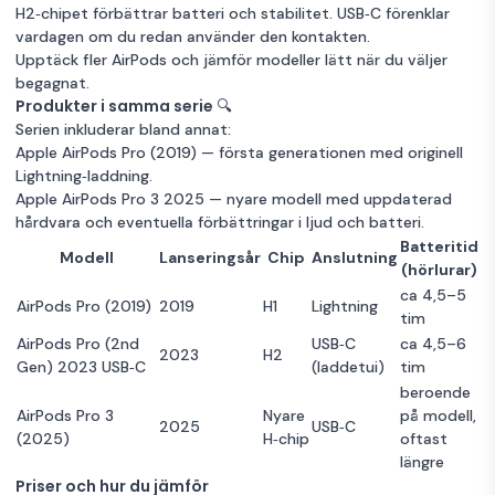
H2‑chipet förbättrar batteri och stabilitet. USB‑C förenklar
vardagen om du redan använder den kontakten.
Upptäck fler AirPods
och jämför modeller lätt när du väljer
begagnat.
Produkter i samma serie 🔍
Serien inkluderar bland annat:
Apple AirPods Pro (2019)
— första generationen med originell
Lightning‑laddning.
Apple AirPods Pro 3 2025
— nyare modell med uppdaterad
hårdvara och eventuella förbättringar i ljud och batteri.
Batteritid
Modell
Lanseringsår
Chip
Anslutning
(hörlurar)
ca 4,5–5
AirPods Pro (2019)
2019
H1
Lightning
tim
AirPods Pro (2nd
USB‑C
ca 4,5–6
2023
H2
Gen) 2023 USB‑C
(laddetui)
tim
beroende
AirPods Pro 3
Nyare
på modell,
2025
USB‑C
(2025)
H‑chip
oftast
längre
Priser och hur du jämför