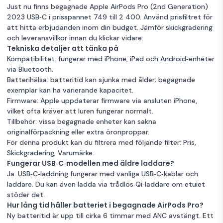
Just nu finns begagnade Apple AirPods Pro (2nd Generation)
2023 USB‑C i prisspannet 749 till 2 400. Använd prisfiltret för
att hitta erbjudanden inom din budget. Jämför skickgradering
och leveransvillkor innan du klickar vidare.
Tekniska detaljer att tänka på
Kompatibilitet: fungerar med iPhone, iPad och Android‑enheter
via Bluetooth.
Batterihälsa: batteritid kan sjunka med ålder; begagnade
exemplar kan ha varierande kapacitet.
Firmware: Apple uppdaterar firmware via ansluten iPhone,
vilket ofta kräver att luren fungerar normalt.
Tillbehör: vissa begagnade enheter kan sakna
originalförpackning eller extra öronproppar.
För denna produkt kan du filtrera med följande filter: Pris,
Skickgradering, Varumärke.
Fungerar USB‑C‑modellen med äldre laddare?
Ja. USB‑C‑laddning fungerar med vanliga USB‑C‑kablar och
laddare. Du kan även ladda via trådlös Qi‑laddare om etuiet
stöder det.
Hur lång tid håller batteriet i begagnade AirPods Pro?
Ny batteritid är upp till cirka 6 timmar med ANC avstängt. Ett