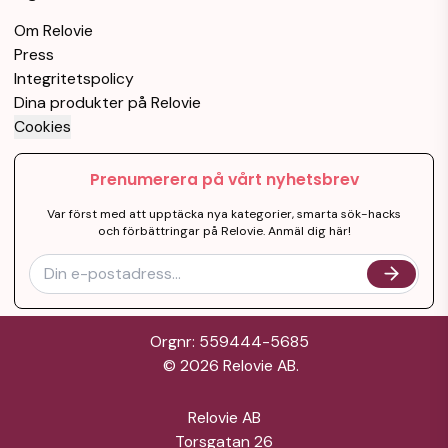
Om Relovie
Press
Integritetspolicy
Dina produkter på Relovie
Cookies
Prenumerera på vårt nyhetsbrev
Var först med att upptäcka nya kategorier, smarta sök-hacks
och förbättringar på Relovie. Anmäl dig här!
Orgnr: 559444-5685
©
2026
Relovie AB.
Relovie AB
Torsgatan 26