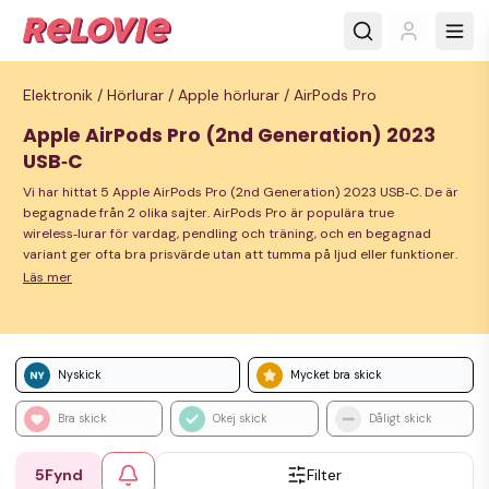
Elektronik /
Hörlurar /
Apple hörlurar /
AirPods Pro
Apple AirPods Pro (2nd Generation) 2023
USB‑C
Vi har hittat 5 Apple AirPods Pro (2nd Generation) 2023 USB‑C. De är
begagnade från 2 olika sajter. AirPods Pro är populära true
wireless‑lurar för vardag, pendling och träning, och en begagnad
variant ger ofta bra prisvärde utan att tumma på ljud eller funktioner.
Läs mer
Nyskick
Mycket bra skick
Bra skick
Okej skick
Dåligt skick
5
Fynd
Filter