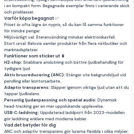
i en kompakt form. Begagnade exemplar finns i varierande skick
och prisklasser.
Varför köpa begagnat ✅
Priset är ofta lägre än nypris, så du kan få samma funktioner
för mindre pengar.
Miljövänligt val: återanvändning minskar elektronikavfall.
Stort urval: Relovie samlar produkter från flera nätbutiker och
marknadsplatser.
Funktioner som sticker ut 🔋
H2‑chip:
Snabbare anslutning och bättre ljudbehandling för
tydligare ljud.
Aktiv brusreducering (ANC):
Stänger ute bakgrundsljud vid
pendling eller kontorsarbete.
Adaptiv transparens:
Släpper igenom viktiga ljud utan att du
tappar ljudbalans.
Personlig ljudanpassning och spatial audio:
Dynamisk
head‑tracking ger en mer uppslukande upplevelse.
USB‑C‑laddning:
Uppdaterad laddport från 2023-modellen
gör laddning enklare med moderna kablar.
Vad det betyder för dig
ANC och adaptiv transparens gör lurarna flexibla i olika miljöer.