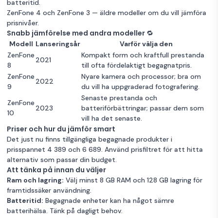
batteritid.
ZenFone 4
och
ZenFone 3
— äldre modeller om du vill jämföra
prisnivåer.
Snabb jämförelse med andra modeller 🔁
Modell
Lanseringsår
Varför välja den
ZenFone
Kompakt form och kraftfull prestanda
2021
8
till ofta fördelaktigt begagnatpris.
ZenFone
Nyare kamera och processor; bra om
2022
9
du vill ha uppgraderad fotografering.
Senaste prestanda och
ZenFone
2023
batteriförbättringar; passar dem som
10
vill ha det senaste.
Priser och hur du jämför smart
Det just nu finns tillgängliga begagnade produkter i
prisspannet 4 389 och 6 689. Använd prisfiltret för att hitta
alternativ som passar din budget.
Att tänka på innan du väljer
Ram och lagring:
Välj minst 8 GB RAM och 128 GB lagring för
framtidssäker användning.
Batteritid:
Begagnade enheter kan ha något sämre
batterihälsa. Tänk på dagligt behov.