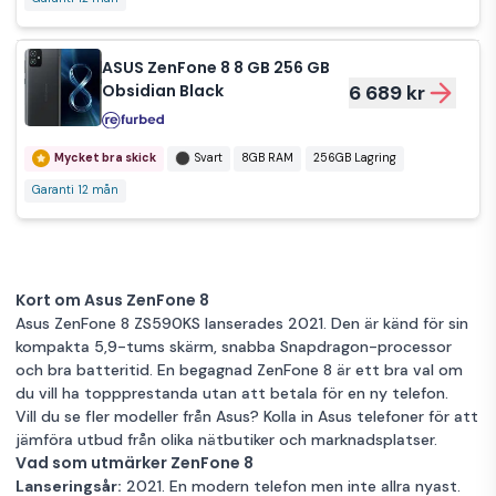
ASUS ZenFone 8 8 GB 256 GB
Obsidian Black
6 689 kr
Mycket bra skick
Svart
8GB RAM
256GB Lagring
Garanti 12 mån
Kort om Asus ZenFone 8
Asus ZenFone 8 ZS590KS lanserades 2021. Den är känd för sin
kompakta 5,9-tums skärm, snabba Snapdragon-processor
och bra batteritid. En begagnad ZenFone 8 är ett bra val om
du vill ha toppprestanda utan att betala för en ny telefon.
Vill du se fler modeller från Asus? Kolla in
Asus telefoner
för att
jämföra utbud från olika nätbutiker och marknadsplatser.
Vad som utmärker ZenFone 8
Lanseringsår:
2021. En modern telefon men inte allra nyast.