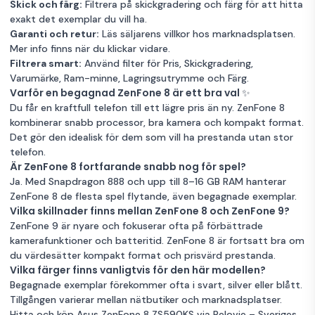
Skick och färg:
Filtrera på skickgradering och färg för att hitta
exakt det exemplar du vill ha.
Garanti och retur:
Läs säljarens villkor hos marknadsplatsen.
Mer info finns när du klickar vidare.
Filtrera smart:
Använd filter för Pris, Skickgradering,
Varumärke, Ram-minne, Lagringsutrymme och Färg.
Varför en begagnad ZenFone 8 är ett bra val ✨
Du får en kraftfull telefon till ett lägre pris än ny. ZenFone 8
kombinerar snabb processor, bra kamera och kompakt format.
Det gör den idealisk för dem som vill ha prestanda utan stor
telefon.
Är ZenFone 8 fortfarande snabb nog för spel?
Ja. Med Snapdragon 888 och upp till 8–16 GB RAM hanterar
ZenFone 8 de flesta spel flytande, även begagnade exemplar.
Vilka skillnader finns mellan ZenFone 8 och ZenFone 9?
ZenFone 9 är nyare och fokuserar ofta på förbättrade
kamerafunktioner och batteritid. ZenFone 8 är fortsatt bra om
du värdesätter kompakt format och prisvärd prestanda.
Vilka färger finns vanligtvis för den här modellen?
Begagnade exemplar förekommer ofta i svart, silver eller blått.
Tillgången varierar mellan nätbutiker och marknadsplatser.
Hitta och köp Asus ZenFone 8 ZS590KS via Relovie – Sveriges