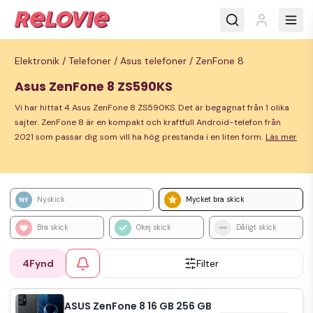
Elektronik /
Telefoner /
Asus telefoner /
ZenFone 8
Asus ZenFone 8 ZS590KS
Vi har hittat 4 Asus ZenFone 8 ZS590KS. Det är begagnat från 1 olika
sajter. ZenFone 8 är en kompakt och kraftfull Android-telefon från
2021 som passar dig som vill ha hög prestanda i en liten form.
Läs mer
Nyskick
Mycket bra skick
Bra skick
Okej skick
Dåligt skick
4
Fynd
Filter
ASUS ZenFone 8 16 GB 256 GB