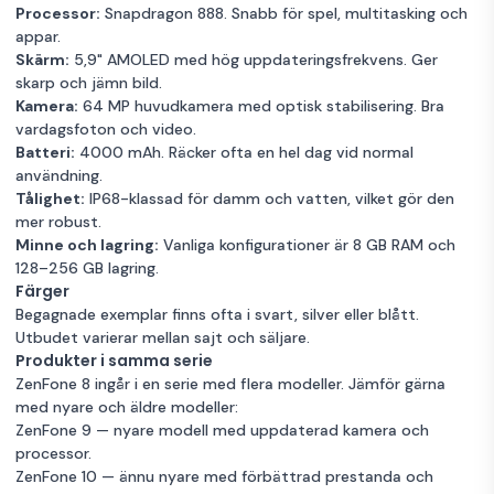
Processor:
Snapdragon 888. Snabb för spel, multitasking och
appar.
Skärm:
5,9" AMOLED med hög uppdateringsfrekvens. Ger
skarp och jämn bild.
Kamera:
64 MP huvudkamera med optisk stabilisering. Bra
vardagsfoton och video.
Batteri:
4000 mAh. Räcker ofta en hel dag vid normal
användning.
Tålighet:
IP68-klassad för damm och vatten, vilket gör den
mer robust.
Minne och lagring:
Vanliga konfigurationer är 8 GB RAM och
128–256 GB lagring.
Färger
Begagnade exemplar finns ofta i svart, silver eller blått.
Utbudet varierar mellan sajt och säljare.
Produkter i samma serie
ZenFone 8 ingår i en serie med flera modeller. Jämför gärna
med nyare och äldre modeller:
ZenFone 9
— nyare modell med uppdaterad kamera och
processor.
ZenFone 10
— ännu nyare med förbättrad prestanda och