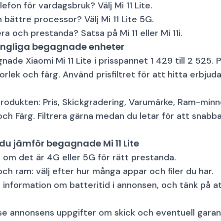
elefon för vardagsbruk? Välj Mi 11 Lite.
bättre processor? Välj Mi 11 Lite 5G.
ra och prestanda? Satsa på Mi 11 eller Mi 11i.
lgängliga begagnade enheter
nade Xiaomi Mi 11 Lite i prisspannet 1 429 till 2 525.
torlek och färg. Använd prisfiltret för att hitta erbju
 produkten: Pris, Skickgradering, Varumärke, Ram-minn
h Färg. Filtrera gärna medan du letar för att snabba
du jämför begagnade Mi 11 Lite
a om det är 4G eller 5G för rätt prestanda.
h ram: välj efter hur många appar och filer du har.
 information om batteritid i annonsen, och tänk på att
 se annonsens uppgifter om skick och eventuell garant