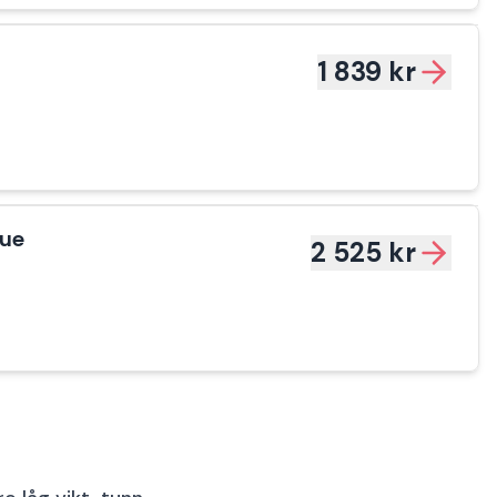
1 839 kr
lue
2 525 kr