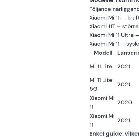
Modeller i samma
Följande närliggand
Xiaomi Mi 11i
– kraf
Xiaomi 11T
– större
Xiaomi Mi 11 Ultra
–
Xiaomi Mi 11
– sysk
Modell
Lanseri
Mi 11 Lite
2021
Mi 11 Lite
2021
5G
Xiaomi Mi
2020
11
Xiaomi Mi
2021
11i
Enkel guide: vilk