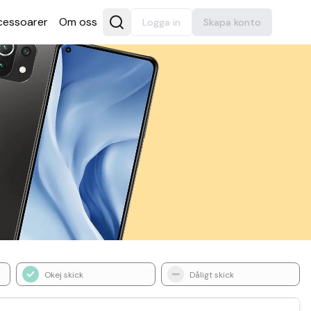
es­soarer
Om oss
Logga in
Skapa konto
Okej skick
Dåligt skick