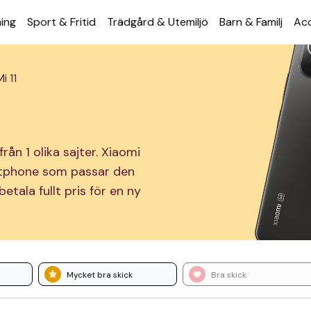
ning
Sport & Fritid
Trädgård & Utemiljö
Barn & Familj
Acc
i 11
rån 1 olika sajter. Xiaomi
martphone som passar den
tala fullt pris för en ny
Mycket bra skick
Bra skick