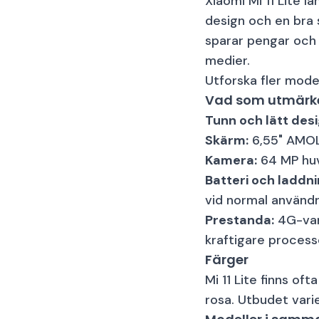
Xiaomi Mi 11 Lite l
design och en bra 
sparar pengar och 
medier.
Utforska fler mod
Vad som utmärker 
Tunn och lätt desi
Skärm:
6,55" AMOLE
Kamera:
64 MP huv
Batteri och laddni
vid normal användn
Prestanda:
4G-vari
kraftigare process
Färger
Mi 11 Lite finns oft
rosa. Utbudet vari