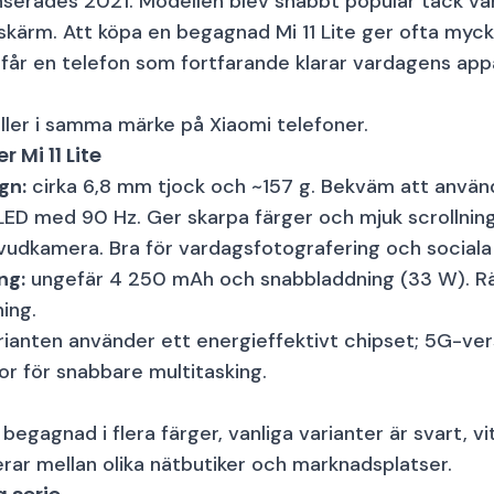
anserades 2021. Modellen blev snabbt populär tack var
skärm. Att köpa en begagnad Mi 11 Lite ger ofta myck
får en telefon som fortfarande klarar vardagens appa
eller i samma märke på
Xiaomi telefoner
.
Mi 11 Lite
gn:
cirka 6,8 mm tjock och ~157 g. Bekväm att använ
D med 90 Hz. Ger skarpa färger och mjuk scrollning
udkamera. Bra för vardagsfotografering och sociala 
ng:
ungefär 4 250 mAh och snabbladdning (33 W). Rä
ing.
anten använder ett energieffektivt chipset; 5G-ver
or för snabbare multitasking.
a begagnad i flera färger, vanliga varianter är svart, vi
erar mellan olika nätbutiker och marknadsplatser.