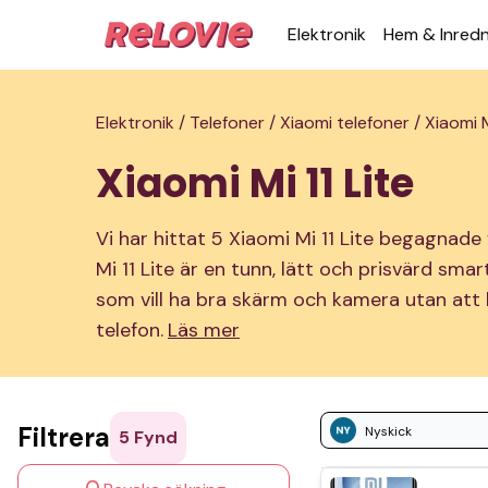
Elek­tronik
Hem & Inred­
Elektronik /
Telefoner /
Xiaomi telefoner /
Xiaomi M
Xiaomi Mi 11 Lite
Vi har hittat 5 Xiaomi Mi 11 Lite begagnade f
Mi 11 Lite är en tunn, lätt och prisvärd s
som vill ha bra skärm och kamera utan att be
telefon.
Läs mer
Filtrera
Nyskick
5
Fynd