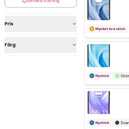
Bevaka sökning
Pris
Mycket bra skick
1 000 - 2 500kr
Färg
2 500 - 5 000kr
Svart
Blå
Grö
Nyskick
Grön
Svar
Nyskick