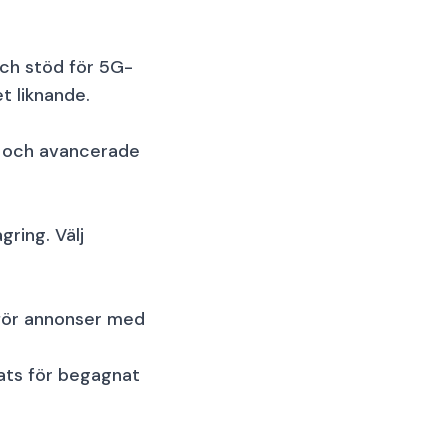
ch stöd för 5G-
t liknande.
ng och avancerade
gring. Välj
ämför annonser med
lats för begagnat