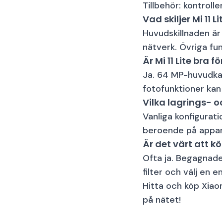
Tillbehör: kontroll
Vad skiljer Mi 11 Li
Huvudskillnaden ä
nätverk. Övriga fu
Är Mi 11 Lite bra
Ja. 64 MP-huvudkam
fotofunktioner kan
Vilka lagrings- 
Vanliga konfigurati
beroende på appanv
Är det värt att k
Ofta ja. Begagnade
filter och välj en
Hitta och köp Xiaom
på nätet!