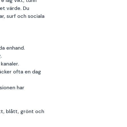
e låg vikt, tunn
et värde. Du
r, surf och sociala
da enhand.
.
kanaler.
cker ofta en dag
sionen har
tt, blått, grönt och