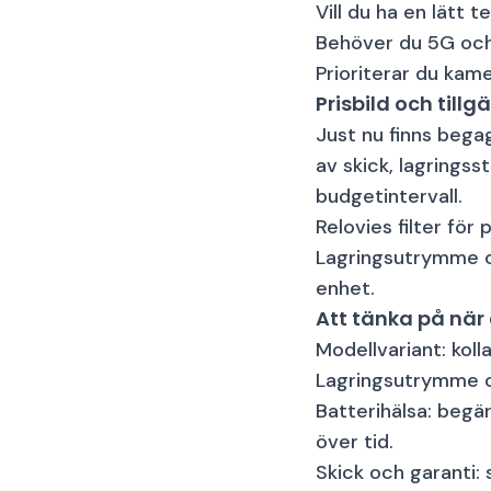
Vill du ha en lätt t
Behöver du 5G och 
Prioriterar du kame
Prisbild och til
Just nu finns begag
av skick, lagringss
budgetintervall.
Relovies filter för
Lagringsutrymme oc
enhet.
Att tänka på när 
Modellvariant: koll
Lagringsutrymme oc
Batterihälsa: begär
över tid.
Skick och garanti: