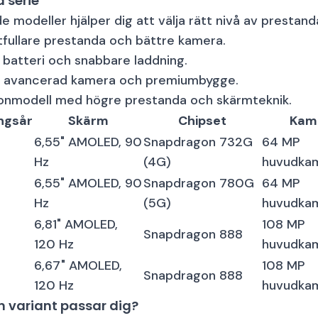
 serie
e modeller hjälper dig att välja rätt nivå av prestand
tfullare prestanda och bättre kamera.
 batteri och snabbare laddning.
 avancerad kamera och premiumbygge.
onmodell med högre prestanda och skärmteknik.
ngsår
Skärm
Chipset
Kam
6,55" AMOLED, 90
Snapdragon 732G
64 MP
Hz
(4G)
huvudka
6,55" AMOLED, 90
Snapdragon 780G
64 MP
Hz
(5G)
huvudka
6,81" AMOLED,
108 MP
Snapdragon 888
120 Hz
huvudka
6,67" AMOLED,
108 MP
Snapdragon 888
120 Hz
huvudka
en variant passar dig?