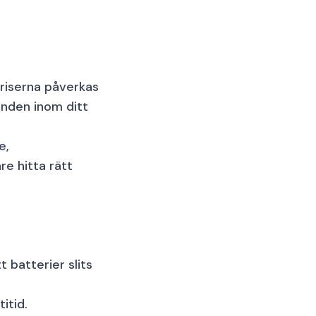
 Priserna påverkas
danden inom ditt
e,
re hitta rätt
 batterier slits
itid.