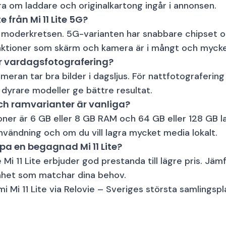
era om laddare och originalkartong ingår i annonsen.
te från Mi 11 Lite 5G?
r moderkretsen. 5G-varianten har snabbare chipset o
nktioner som skärm och kamera är i mångt och mycke
 för vardagsfotografering?
eran tar bra bilder i dagsljus. För nattfotograferi
 dyrare modeller ge bättre resultat.
och ramvarianter är vanliga?
oner är 6 GB eller 8 GB RAM och 64 GB eller 128 GB la
ändning och om du vill lagra mycket media lokalt.
öpa en begagnad Mi 11 Lite?
 Mi 11 Lite erbjuder god prestanda till lägre pris. J
 enhet som matchar dina behov.
i Mi 11 Lite via Relovie – Sveriges största samlingsp