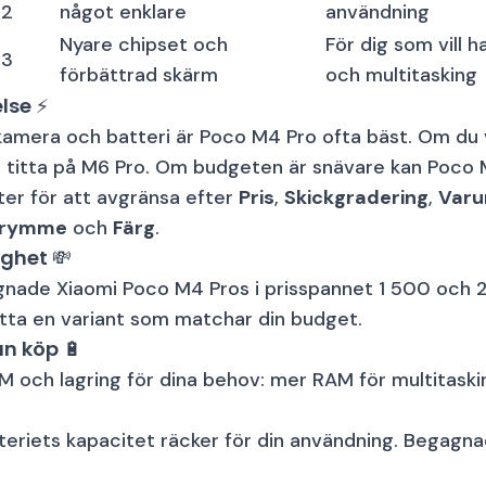
22
något enklare
användning
Nyare chipset och
För dig som vill h
23
förbättrad skärm
och multitasking
lse ⚡
kamera och batteri är Poco M4 Pro ofta bäst. Om du v
, titta på M6 Pro. Om budgeten är snävare kan Poco 
lter för att avgränsa efter
Pris
,
Skickgradering
,
Varu
trymme
och
Färg
.
ighet 💸
gnade Xiaomi Poco M4 Pros i prisspannet 1 500 och 
 hitta en variant som matchar din budget.
an köp 🔋
M och lagring för dina behov: mer RAM för multitaskin
tteriets kapacitet räcker för din användning. Begagn