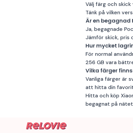
Välj färg och skick 
Tänk på vilken ver
Är en begagnad P
Ja, begagnade Poco
Jämför skick, pris
Hur mycket lagri
För normal användn
256 GB vara bättr
Vilka färger finns
Vanliga färger är sv
att hitta din favorit
Hitta och köp Xiao
begagnat på nätet