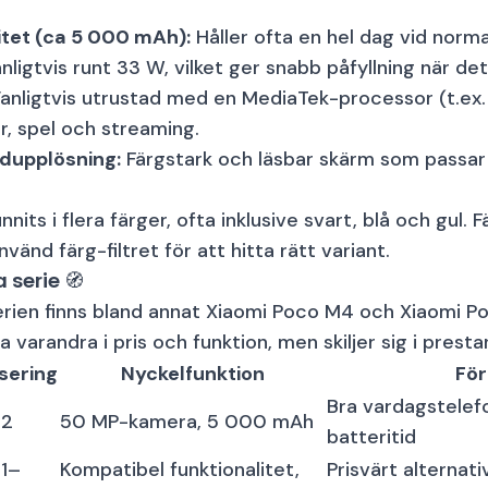
itet (ca 5 000 mAh):
Håller ofta en hel dag vid norm
nligtvis runt 33 W, vilket ger snabb påfyllning när de
anligtvis utrustad med en MediaTek-processor (t.ex.
ar, spel och streaming.
dupplösning:
Färgstark och läsbar skärm som passar 
its i flera färger, ofta inklusive svart, blå och gul. F
nvänd färg-filtret för att hitta rätt variant.
 serie 🧭
serien finns bland annat
Xiaomi Poco M4
och
Xiaomi P
a varandra i pris och funktion, men skiljer sig i pres
sering
Nyckelfunktion
Fö
Bra vardagstele
22
50 MP-kamera, 5 000 mAh
batteritid
1–
Kompatibel funktionalitet,
Prisvärt alternati