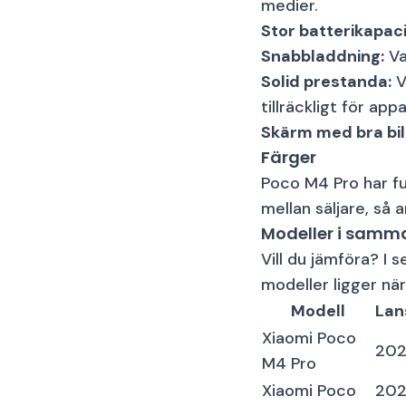
medier.
Stor batterikapac
Snabbladdning:
Va
Solid prestanda:
V
tillräckligt för app
Skärm med bra bil
Färger
Poco M4 Pro har funn
mellan säljare, så a
Modeller i samma
Vill du jämföra? I 
modeller ligger när
Modell
Lan
Xiaomi Poco
20
M4 Pro
Xiaomi Poco
202