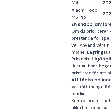
M4
20
Xiaomi Poco
20
M6 Pro
En snabb jämföre
Om du prioriterar 
prestanda för spel
val. Använd våra fi
minne
,
Lagringsu
Pris och tillgängl
Just nu finns bega
prisfiltret för att
Att tänka på inn
Välj rätt mängd RA
media.
Kontrollera att ba
olika batterihälsa.