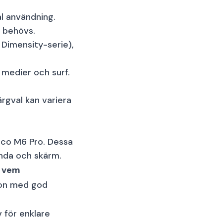
al användning.
t behövs.
 Dimensity-serie),
medier och surf.
ärgval kan variera
oco M6 Pro
. Dessa
tanda och skärm.
r vem
fon med god
v för enklare