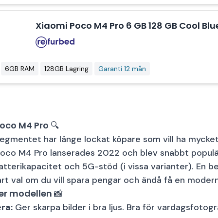
Xiaomi Poco M4 Pro 6 GB 128 GB Cool Blu
6GB RAM
128GB Lagring
Garanti 12 mån
oco M4 Pro 🔍
egmentet har länge lockat köpare som vill ha mycket
Poco M4 Pro lanserades 2022 och blev snabbt populä
tterikapacitet och 5G-stöd (i vissa varianter). En
art val om du vill spara pengar och ändå få en mode
r modellen 📸
ra:
Ger skarpa bilder i bra ljus. Bra för vardagsfotog