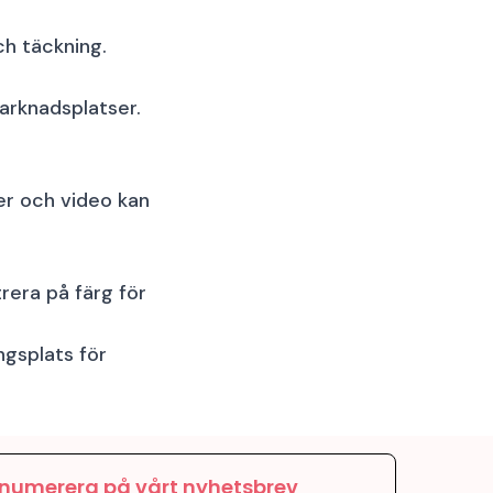
ch täckning.
arknadsplatser.
er och video kan
trera på färg för
ngsplats för
numerera på vårt nyhetsbrev