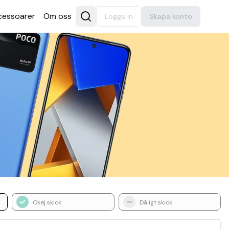
es­soarer
Om oss
Logga in
Skapa konto
Okej skick
Dåligt skick