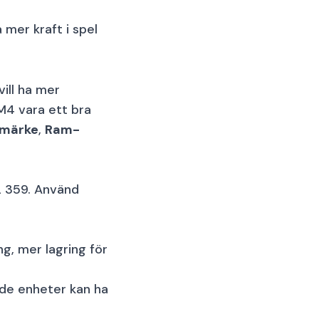
a mer kraft i spel
ill ha mer
M4 vara ett bra
märke
,
Ram-
2 359. Använd
g, mer lagring för
ade enheter kan ha