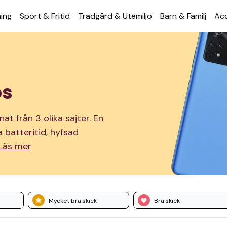
ning
Sport & Fritid
Trädgård & Utemiljö
Barn & Familj
Acc
os
t från 3 olika sajter. En
 batteritid, hyfsad
Läs mer
Mycket bra skick
Bra skick