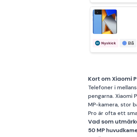
Blå
Nyskick
Kort om Xiaomi P
Telefoner
i mellans
pengarna. Xiaomi 
MP-kamera, stor ba
Pro är ofta ett sm
Vad som utmärke
50 MP huvudkame