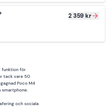
e
2 359 kr
 funktion för
r tack vare 50
 begagnad Poco M4
rn smartphone.
rafering och sociala