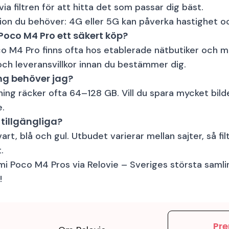
via filtren för att hitta det som passar dig bäst.
sion du behöver: 4G eller 5G kan påverka hastighet o
oco M4 Pro ett säkert köp?
 M4 Pro finns ofta hos etablerade nätbutiker och m
 och leveransvillkor innan du bestämmer dig.
ng behöver jag?
ing räcker ofta 64–128 GB. Vill du spara mycket bild
e.
 tillgängliga?
art, blå och gul. Utbudet varierar mellan sajter, så fil
.
mi Poco M4 Pros via Relovie – Sveriges största samli
!
Pre