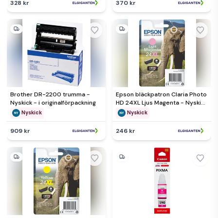
328 kr
370 kr
Brother DR-2200 trumma -
Epson bläckpatron Claria Photo
Nyskick - i originalförpackning
HD 24XL Ljus Magenta - Nyskick
- originalförpackning saknas
Nyskick
Nyskick
909 kr
246 kr