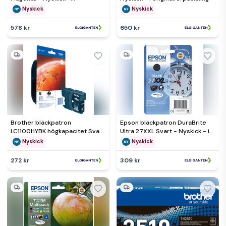
originalförpackning saknas
Nyskick
Nyskick
578 kr
650 kr
Brother bläckpatron
Epson bläckpatron DuraBrite
LC1100HYBK högkapacitet Svart
Ultra 27XXL Svart - Nyskick - i
- Nyskick - originalförpackning
originalförpackning
Nyskick
Nyskick
saknas
272 kr
309 kr