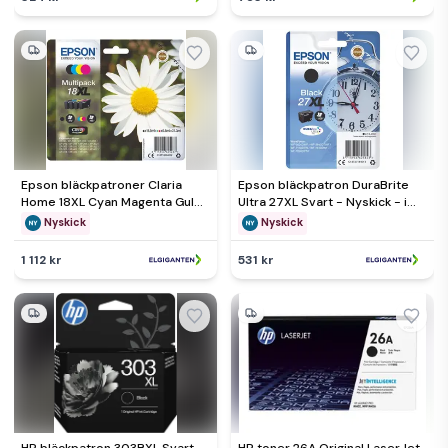
Epson bläckpatroner Claria
Epson bläckpatron DuraBrite
Home 18XL Cyan Magenta Gul
Ultra 27XL Svart - Nyskick - i
Svart - Nyskick - i
originalförpackning
Nyskick
Nyskick
originalförpackning
1 112 kr
531 kr