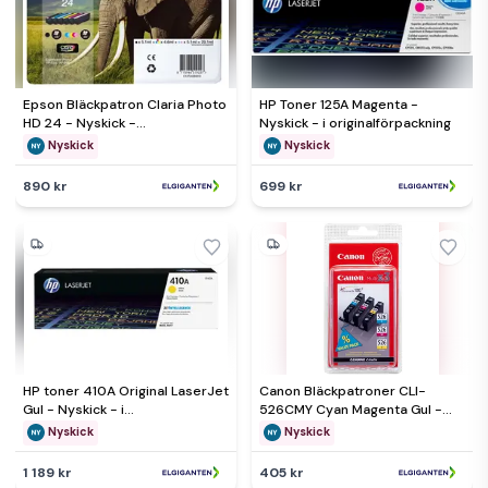
Epson Bläckpatron Claria Photo
HP Toner 125A Magenta -
HD 24 - Nyskick -
Nyskick - i originalförpackning
originalförpackning saknas
Nyskick
Nyskick
890 kr
699 kr
HP toner 410A Original LaserJet
Canon Bläckpatroner CLI-
Gul - Nyskick - i
526CMY Cyan Magenta Gul -
originalförpackning
Nyskick - i originalförpackning
Nyskick
Nyskick
1 189 kr
405 kr