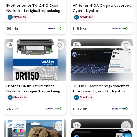
Brother toner TN-241C Cyan -
HP toner 410A Original LaserJet
Nyskick - i originalförpackning
Cyan - Nyskick - i
originalförpackning
Nyskick
Nyskick
664 kr
1 189 kr
Brother DR1150 trumenhet -
HP 135X Laserjet högkapacitets
Nyskick - i originalförpackning
tonerkasett (svart) - Nyskick - i
originalförpackning
Nyskick
Nyskick
792 kr
1 147 kr