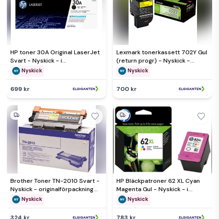
HP toner 30A Original LaserJet
Lexmark tonerkassett 702Y Gul
Svart - Nyskick - i
(return progr) - Nyskick -
originalförpackning
originalförpackning saknas
Nyskick
Nyskick
699 kr
700 kr
Brother Toner TN-2010 Svart -
HP Bläckpatroner 62 XL Cyan
Nyskick - originalförpackning
Magenta Gul - Nyskick - i
saknas
originalförpackning
Nyskick
Nyskick
324 kr
783 kr