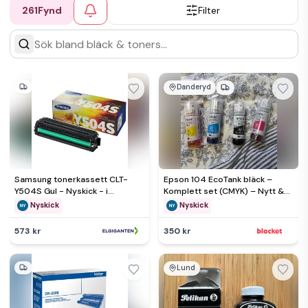
261
Fynd
Filter
Danderyd
Samsung tonerkassett CLT-
Epson 104 EcoTank bläck –
Y504S Gul - Nyskick - i
Komplett set (CMYK) – Nytt &
originalförpackning
obrutet
Nyskick
Nyskick
573 kr
350 kr
Lund