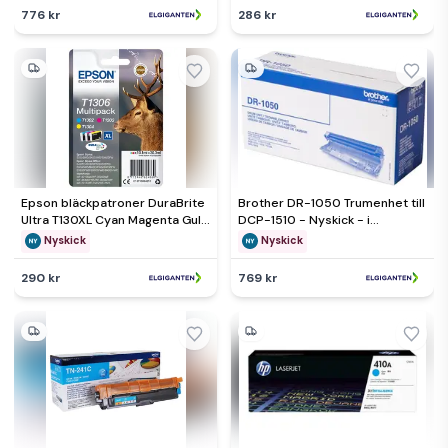
776 kr
286 kr
Epson bläckpatroner DuraBrite
Brother DR-1050 Trumenhet till
Ultra T130XL Cyan Magenta Gul
DCP-1510 - Nyskick - i
- Nyskick - i originalförpackning
originalförpackning
Nyskick
Nyskick
290 kr
769 kr