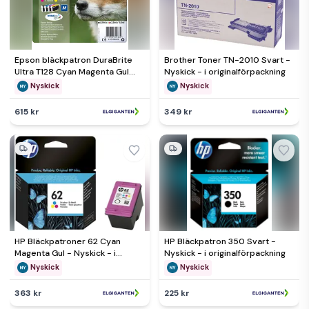
Epson bläckpatron DuraBrite
Brother Toner TN-2010 Svart -
Ultra T128 Cyan Magenta Gul
Nyskick - i originalförpackning
Svart - Nyskick - i
Nyskick
Nyskick
originalförpackning
615 kr
349 kr
HP Bläckpatroner 62 Cyan
HP Bläckpatron 350 Svart -
Magenta Gul - Nyskick - i
Nyskick - i originalförpackning
originalförpackning
Nyskick
Nyskick
363 kr
225 kr