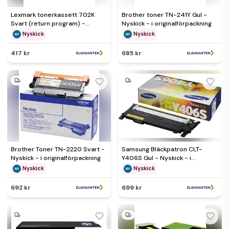
Lexmark tonerkassett 702K
Brother toner TN-241Y Gul -
Svart (return program) -
Nyskick - i originalförpackning
Nyskick - originalförpackning
Nyskick
Nyskick
saknas
417 kr
685 kr
Brother Toner TN-2220 Svart -
Samsung Bläckpatron CLT-
Nyskick - i originalförpackning
Y406S Gul - Nyskick - i
originalförpackning
Nyskick
Nyskick
692 kr
699 kr