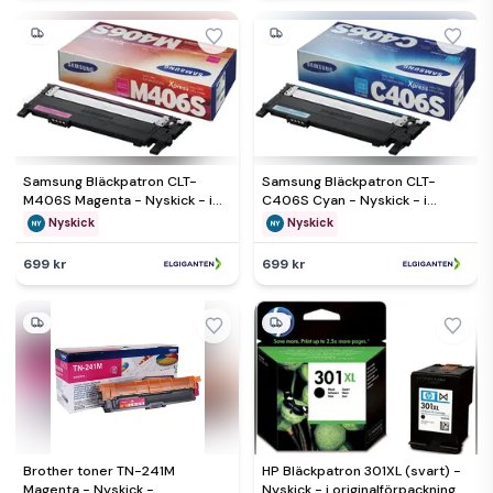
Samsung Bläckpatron CLT-
Samsung Bläckpatron CLT-
M406S Magenta - Nyskick - i
C406S Cyan - Nyskick - i
originalförpackning
originalförpackning
Nyskick
Nyskick
699 kr
699 kr
Brother toner TN-241M
HP Bläckpatron 301XL (svart) -
Magenta - Nyskick -
Nyskick - i originalförpackning