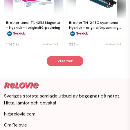
Brother toner TN421M Magenta
Brother TN-243C cyan toner -
- Nyskick - i originalförpackning
Nyskick - originalförpackning
saknas
Nyskick
Nyskick
1 147 kr
532 kr
Visa fler
Sveriges största samlade utbud av begagnat på nätet.
Hitta, jämför och bevaka!
hi@relovie.com
Om Relovie