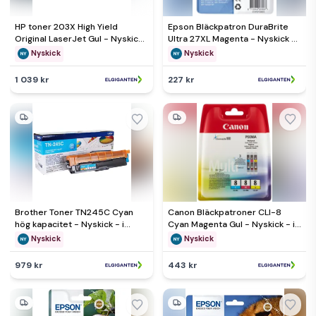
HP toner 203X High Yield
Epson Bläckpatron DuraBrite
Original LaserJet Gul - Nyskick
Ultra 27XL Magenta - Nyskick -
- originalförpackning saknas
originalförpackning saknas
Nyskick
Nyskick
1 039 kr
227 kr
Brother Toner TN245C Cyan
Canon Bläckpatroner CLI-8
hög kapacitet - Nyskick - i
Cyan Magenta Gul - Nyskick - i
originalförpackning
originalförpackning
Nyskick
Nyskick
979 kr
443 kr