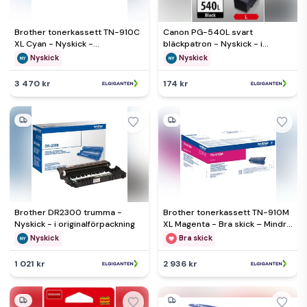
Brother tonerkassett TN-910C
Canon PG-540L svart
XL Cyan - Nyskick -
bläckpatron - Nyskick - i
originalförpackning saknas
originalförpackning
Nyskick
Nyskick
3 470 kr
174 kr
Brother DR2300 trumma -
Brother tonerkassett TN-910M
Nyskick - i originalförpackning
XL Magenta - Bra skick – Mindre
spår av användning
Nyskick
Bra skick
1 021 kr
2 936 kr