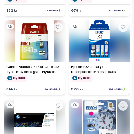
272 kr
678 kr
Canon Bläckpatroner CL-541XL
Epson 102 4-färgs
cyan, magenta, gul - Nyskick - i
bläckpatroner value pack -
originalförpackning
Nyskick - i originalförpackning
Nyskick
Nyskick
314 kr
370 kr