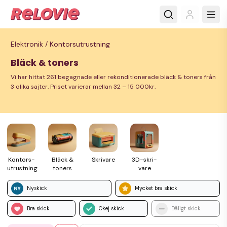
Elektronik /
Kontorsutrustning
Bläck & toners
Vi har hittat 261 begagnade eller rekonditionerade bläck & toners från
3 olika sajter. Priset varierar mellan 32 – 15 000kr.
Kontors­
Bläck &
Skrivare
3D-skri­
utrustning
toners
vare
Nyskick
Mycket bra skick
Bra skick
Okej skick
Dåligt skick