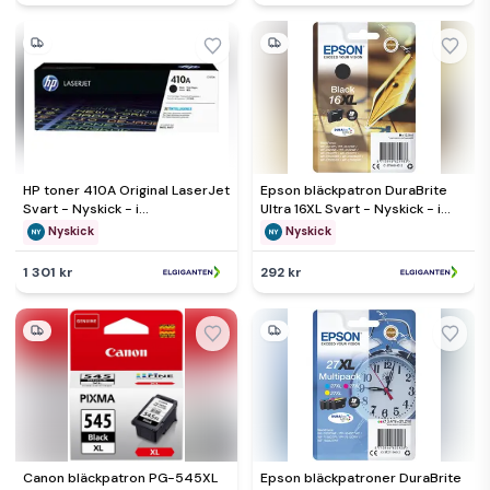
HP toner 410A Original LaserJet
Epson bläckpatron DuraBrite
Svart - Nyskick - i
Ultra 16XL Svart - Nyskick - i
originalförpackning
originalförpackning
Nyskick
Nyskick
1 301 kr
292 kr
Canon bläckpatron PG-545XL
Epson bläckpatroner DuraBrite