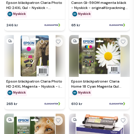
Epson bläckpatron Claria Photo
Canon GI-590M magenta bläck
HD 24XL Gul - Nyskick -
- Nyskick - originalförpackning
originalförpackning saknas
saknas
Nyskick
Nyskick
246 kr
65 kr
Epson bläckpatron Claria Photo
Epson bläckpatroner Claria
HD 24XL Magenta - Nyskick - i
Home 18 Cyan Magenta Gul
originalförpackning
Svart - Nyskick -
Nyskick
Nyskick
originalförpackning saknas
265 kr
610 kr