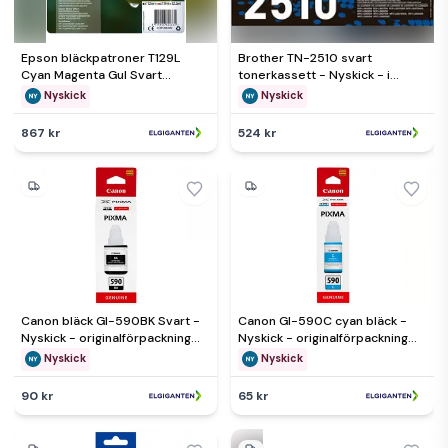
Epson bläckpatroner T129L
Brother TN-2510 svart
Cyan Magenta Gul Svart
tonerkassett - Nyskick - i
DuraBrite Ultra - Nyskick - i
originalförpackning
Nyskick
Nyskick
originalförpackning
867 kr
524 kr
Canon bläck GI-590BK Svart -
Canon GI-590C cyan bläck -
Nyskick - originalförpackning
Nyskick - originalförpackning
saknas
saknas
Nyskick
Nyskick
90 kr
65 kr