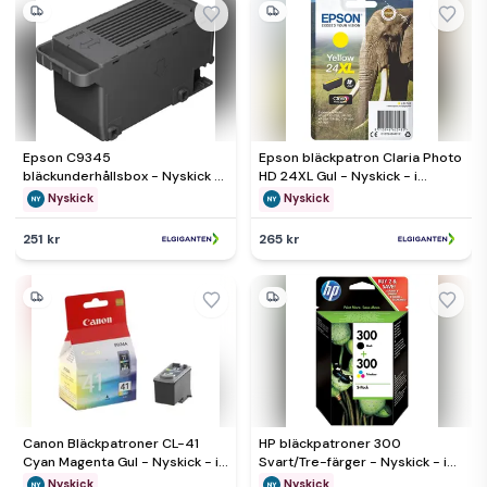
Epson C9345
Epson bläckpatron Claria Photo
bläckunderhållsbox - Nyskick - i
HD 24XL Gul - Nyskick - i
originalförpackning
originalförpackning
Nyskick
Nyskick
251 kr
265 kr
Canon Bläckpatroner CL-41
HP bläckpatroner 300
Cyan Magenta Gul - Nyskick - i
Svart/Tre-färger - Nyskick - i
originalförpackning
originalförpackning
Nyskick
Nyskick