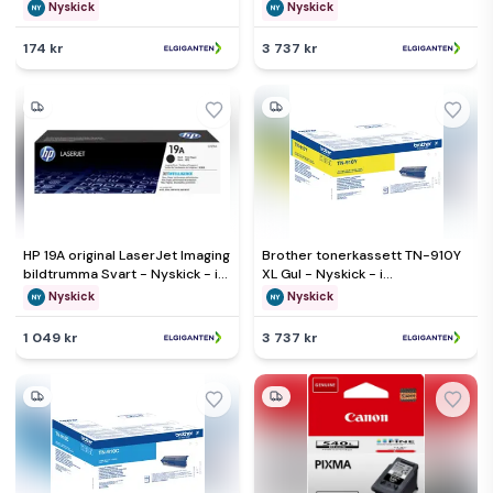
originalförpackning
originalförpackning
Nyskick
Nyskick
174 kr
3 737 kr
HP 19A original LaserJet Imaging
Brother tonerkassett TN-910Y
bildtrumma Svart - Nyskick - i
XL Gul - Nyskick - i
originalförpackning
originalförpackning
Nyskick
Nyskick
1 049 kr
3 737 kr