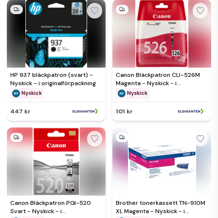
HP 937 bläckpatron (svart) -
Canon Bläckpatron CLI-526M
Nyskick - i originalförpackning
Magenta - Nyskick - i
originalförpackning
Nyskick
Nyskick
447 kr
101 kr
Canon Bläckpatron PGI-520
Brother tonerkassett TN-910M
Svart - Nyskick - i
XL Magenta - Nyskick - i