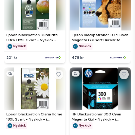
Epson bläckpatron DuraBrite
Epson bläckpatroner T071 Cyan
Ultra T129L Svart - Nyskick -
Magenta Gul Sort DuraBrite
originalförpackning saknas
Ultra - Nyskick - i
Nyskick
Nyskick
originalförpackning
201 kr
478 kr
Epson bläckpatron Claria Home
HP Bläckpatroner 300 Cyan
18XL Svart - Nyskick - i
Magenta Gul - Nyskick - i
originalförpackning
originalförpackning
Nyskick
Nyskick