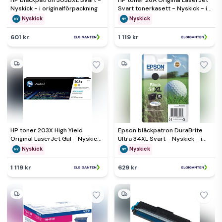
HP bläckpatron 303BXL Svart -
HP toner 26A Original LaserJet
Nyskick - i originalförpackning
Svart tonerkasett - Nyskick - i
originalförpackning
Nyskick
Nyskick
601 kr
1 119 kr
HP toner 203X High Yield
Epson bläckpatron DuraBrite
Original LaserJet Gul - Nyskick
Ultra 34XL Svart - Nyskick - i
- i originalförpackning
originalförpackning
Nyskick
Nyskick
1 119 kr
629 kr