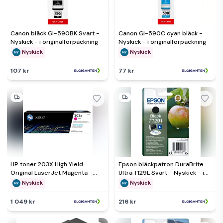
Canon bläck GI-590BK Svart -
Canon GI-590C cyan bläck -
Nyskick - i originalförpackning
Nyskick - i originalförpackning
Nyskick
Nyskick
107 kr
77 kr
HP toner 203X High Yield
Epson bläckpatron DuraBrite
Original LaserJet Magenta -
Ultra T129L Svart - Nyskick - i
Nyskick - i originalförpackning
originalförpackning
Nyskick
Nyskick
1 049 kr
216 kr