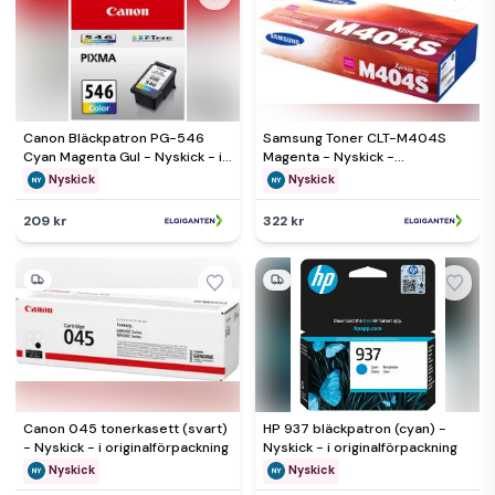
Canon Bläckpatron PG-546
Samsung Toner CLT-M404S
Cyan Magenta Gul - Nyskick - i
Magenta - Nyskick -
originalförpackning
originalförpackning saknas
Nyskick
Nyskick
209 kr
322 kr
Canon 045 tonerkasett (svart)
HP 937 bläckpatron (cyan) -
- Nyskick - i originalförpackning
Nyskick - i originalförpackning
Nyskick
Nyskick