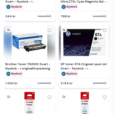
Svart - Nyskick - i
Ultra 27XL Cyan Magenta Gul -
originalförpackning
Nyskick - i originalförpackning
Nyskick
Nyskick
244 kr
769 kr
Brother Toner TN3330 Svart -
HP toner 87A Original LaserJet
Nyskick - i originalförpackning
Svart - Nyskick - i
originalförpackning
Nyskick
Nyskick
1 042 kr
2 134 kr