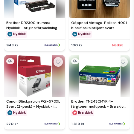
Brother DR2300 trumma -
Oöppnad Vintage. Pelikan 4001
Nyskick - originalförpackning
bläckflaska briljant svart.
saknas
Nyskick
Nyskick
948 kr
130 kr
Canon Bläckpatron PGI-570XL
Brother TN243CMYK 4-
Svart (2-pack) - Nyskick - i
färgtoner multipack - Bra skick
originalförpackning
– Mindre spår av användning
Nyskick
Bra skick
270 kr
1 319 kr