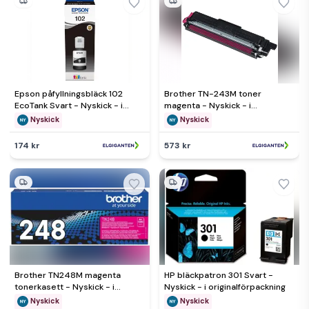
Epson påfyllningsbläck 102
Brother TN-243M toner
EcoTank Svart - Nyskick - i
magenta - Nyskick - i
originalförpackning
originalförpackning
Nyskick
Nyskick
174 kr
573 kr
Brother TN248M magenta
HP bläckpatron 301 Svart -
tonerkasett - Nyskick - i
Nyskick - i originalförpackning
originalförpackning
Nyskick
Nyskick