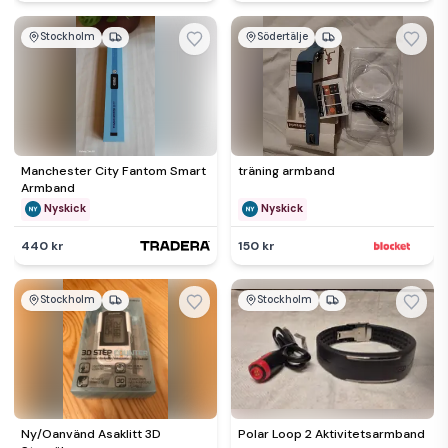
Stockholm
Södertälje
Manchester City Fantom Smart
träning armband
Armband
Nyskick
Nyskick
440 kr
150 kr
Stockholm
Stockholm
Ny/Oanvänd Asaklitt 3D
Polar Loop 2 Aktivitetsarmband