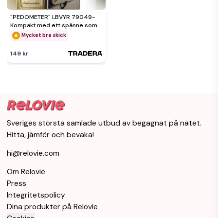
"PEDOMETER" LBVYR 79049-
Kompakt med ett spänne som
enkelt fästs på bälten .
Mycket bra skick
149 kr
Sveriges största samlade utbud av begagnat på nätet.
Hitta, jämför och bevaka!
hi@relovie.com
Om Relovie
Press
Integritetspolicy
Dina produkter på Relovie