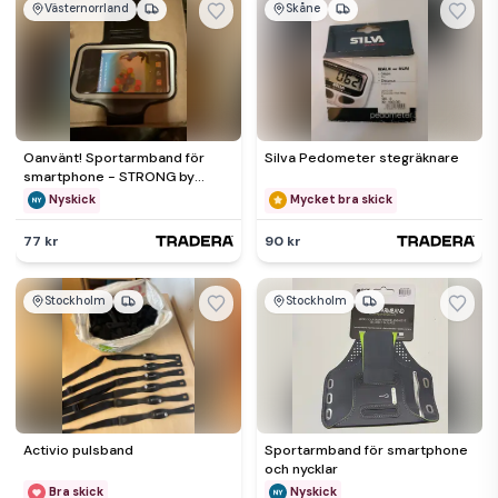
Västernorrland
Skåne
Oanvänt! Sportarmband för
Silva Pedometer stegräknare
smartphone - STRONG by
Sweden
Nyskick
Mycket bra skick
77 kr
90 kr
Stockholm
Stockholm
Activio pulsband
Sportarmband för smartphone
och nycklar
Bra skick
Nyskick