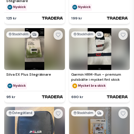
Stegräknare
Nyskick
Nyskick
125 kr
199 kr
Stockholm
Stockholm
Silva EX Plus Stegräknare
Garmin HRM-Run – premium
pulsbälte i mycket fint skick
Nyskick
Mycket bra skick
95 kr
690 kr
Östergötland
Stockholm