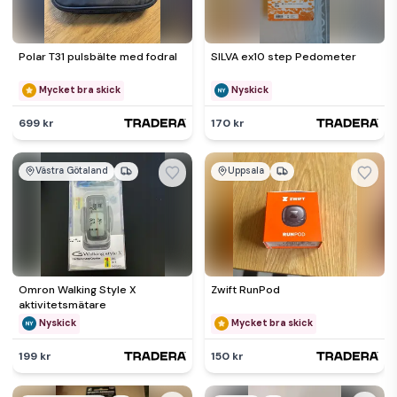
Polar T31 pulsbälte med fodral
SILVA ex10 step Pedometer
Mycket bra skick
Nyskick
699 kr
170 kr
Västra Götaland
Uppsala
Omron Walking Style X
Zwift RunPod
aktivitetsmätare
Nyskick
Mycket bra skick
199 kr
150 kr