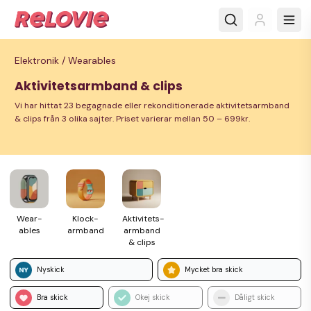
Elektronik /
Wearables
Aktivitetsarmband & clips
Vi har hittat 23 begagnade eller rekonditionerade aktivitetsarmband
& clips från 3 olika sajter. Priset varierar mellan 50 – 699kr.
Wear­
Klock­
Aktivitets­
ables
armband
armband
& clips
Nyskick
Mycket bra skick
Bra skick
Okej skick
Dåligt skick