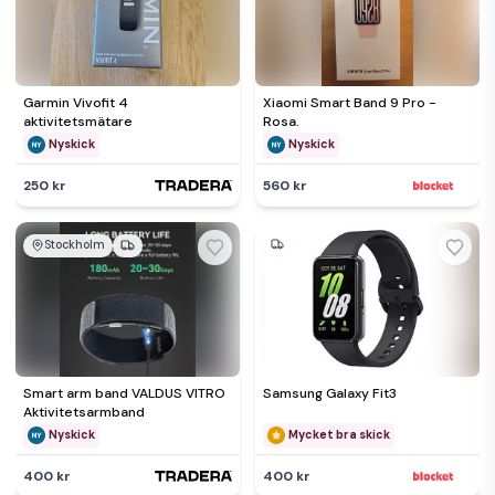
Garmin Vivofit 4
Xiaomi Smart Band 9 Pro -
aktivitetsmätare
Rosa.
Nyskick
Nyskick
250 kr
560 kr
Stockholm
Smart arm band VALDUS VITRO
Samsung Galaxy Fit3
Aktivitetsarmband
Nyskick
Mycket bra skick
400 kr
400 kr