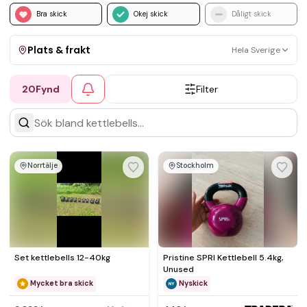
Bra skick
Okej skick
Dåligt skick
Plats & frakt
Hela Sverige
20
Fynd
Filter
Visa allt
Kan skickas
Upphämtning
Norrtälje
Stockholm
Set kettlebells 12-40kg
Pristine SPRI Kettlebell 5.4kg,
Unused
Mycket bra skick
Nyskick