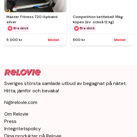
Master Fitness T20 löpband
Competition kettlebell 18kg
silver
köpes (ev. också 12 kg)
Bra skick
Bra skick
5 000 kr
500 kr
Sveriges största samlade utbud av begagnat på nätet.
Hitta, jämför och bevaka!
hi@relovie.com
Om Relovie
Press
Integritetspolicy
Dina produkter på Relovie