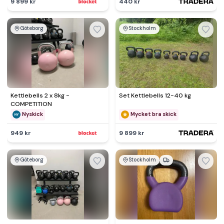
9 899 kr
440 kr
Göteborg
Stockholm
Kettlebells 2 x 8kg -
Set Kettlebells 12-40 kg
COMPETITION
Nyskick
Mycket bra skick
949 kr
9 899 kr
Göteborg
Stockholm