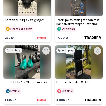
Kettlebell 4 kg svart gjutjärn
Träningsutrustning för hemmet:
Hantlar, skivstänger, kettlebells
och vikter
Mycket bra skick
Okej skick
250 kr
1 000 kr
Göteborg
Jönköping
Kettlebells 2 x 12kg - Gymstick
Löpband Impulse ST490
Nyskick
Bra skick
1 149 kr
3 900 kr