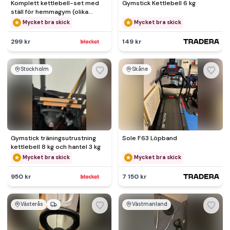
Komplett kettlebell-set med
Gymstick Kettlebell 6 kg
ställ för hemmagym (olika
vikter)
Mycket bra skick
Mycket bra skick
299 kr
149 kr
Stockholm
Skåne
Gymstick träningsutrustning
Sole F63 Löpband
kettlebell 8 kg och hantel 3 kg
Mycket bra skick
Mycket bra skick
950 kr
7 150 kr
Västerås
Västmanland