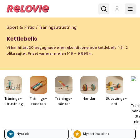
Sport & Fritid /
Träningsutrustning
Kettlebells
Vi har hittat 20 begagnade eller rekonditionerade kettlebells från 2
olika sajter. Priset varierar mellan 149 – 9 899kr.
Tränings­
Tränings­
Tränings­
Hantlar
Skivstångs­
utrustning
redskap
bänkar
set
Trän
bänk
Stä
nin
Nyskick
Mycket bra skick