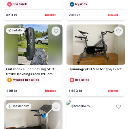
Bra skick
Nyskick
350 kr
200 kr
Järfälla
Outshock Punching Bag 500
Spinningcykel Master grå/svart
Strike boxningssäck 120 cm
svart
Mycket bra skick
Bra skick
495 kr
1 450 kr
Hässleholm
Stockholm