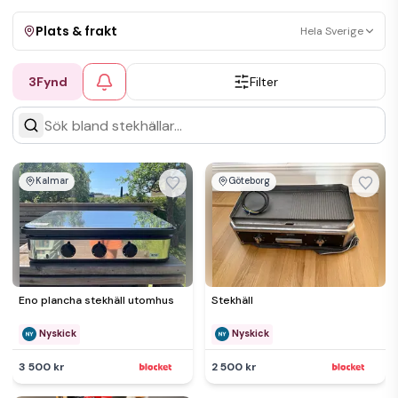
Plats & frakt
Hela Sverige
3
Fynd
Filter
Visa allt
Kan skickas
Upphämtning
Kalmar
Göteborg
Eno plancha stekhäll utomhus
Stekhäll
Nyskick
Nyskick
3 500 kr
2 500 kr