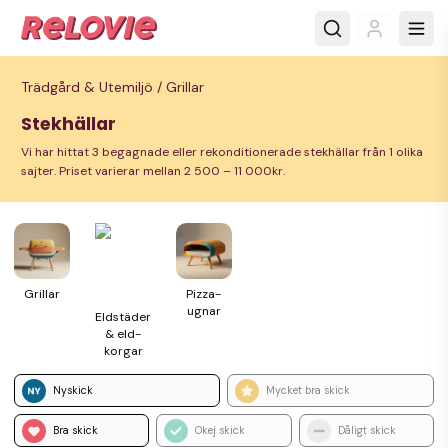
Trädgård & Utemiljö /
Grillar
Stekhällar
Vi har hittat 3 begagnade eller rekonditionerade stekhällar från 1 olika
sajter. Priset varierar mellan 2 500 – 11 000kr.
Grillar
Pizza­
ugnar
Eld­städer
& eld­
korgar
Nyskick
Mycket bra skick
Bra skick
Okej skick
Dåligt skick