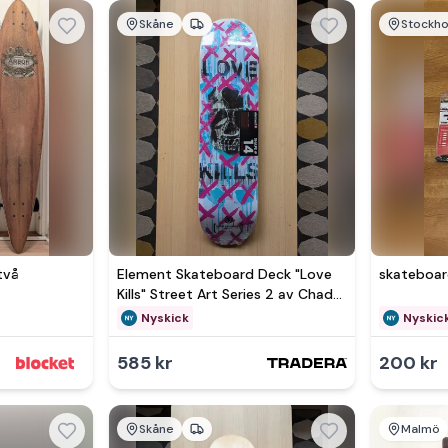
Skåne
Stockh
Se 
två
Element Skateboard Deck "Love
skateboa
Kills" Street Art Series 2 av Chad
Muska
Nyskick
Nyskic
585 kr
200 kr
Skåne
Malmö