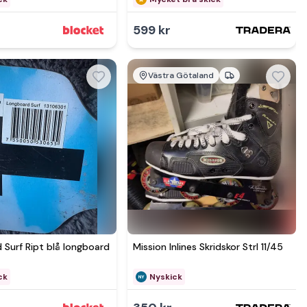
599 kr
Västra Götaland
Se mer hos
Se mer hos
 Surf Ript blå longboard
Mission Inlines Skridskor Strl 11/45
ck
Nyskick