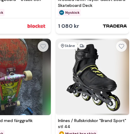
Skateboard Deck
ck
Nyskick
1 080 kr
Skåne
Se mer hos
Se mer hos
d med färggrafik
Inlines / Rullskridskor "Brand Sport"
stl 44
ck
Mycket bra skick