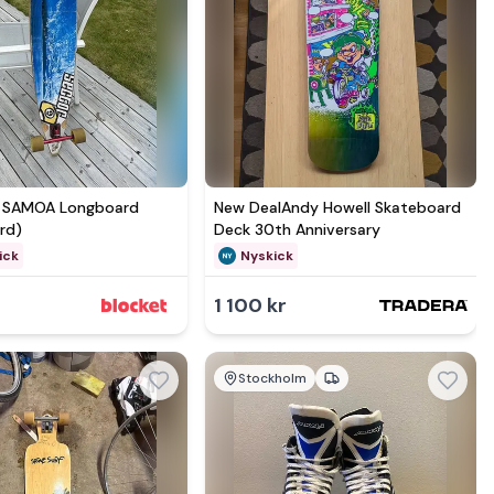
Se mer hos
Se mer hos
 SAMOA Longboard
New DealAndy Howell Skateboard
rd)
Deck 30th Anniversary
ick
Nyskick
1 100 kr
Stockholm
Se mer hos
Se mer hos