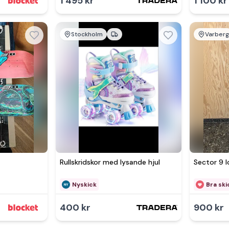
1 495 kr
1 100 kr
Stockholm
Varber
Se 
Rullskridskor med lysande hjul
Sector 9 
Nyskick
Bra ski
400 kr
900 kr