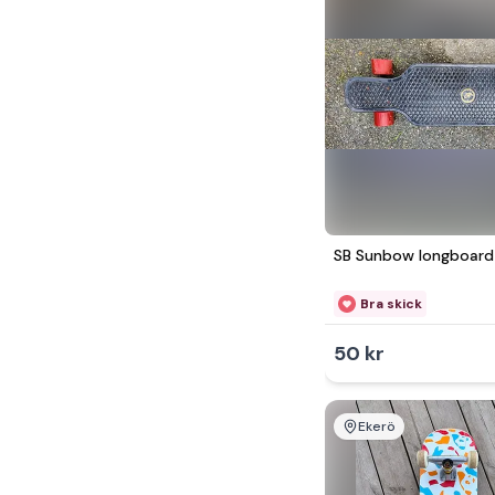
SB Sunbow longboard
Bra skick
50 kr
Ekerö