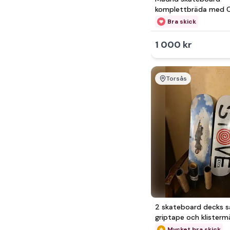
2 500 - 5 000kr
komplettbräda med C
Coaster-hjul
Bra skick
5 000 - 10 000kr
1 000 kr
Torsås
2 skateboard decks 
griptape och klisterm
Mycket bra skick