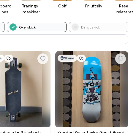
­board
Tränings­
Golf
Frilufts­liv
Rese­
lines
maskiner
relatera
Okej skick
Dåligt skick
s
Skåne
Se mer hos
Se mer hos
ngboard – Stabil och
Krooked Kevin Taylor Guest Board