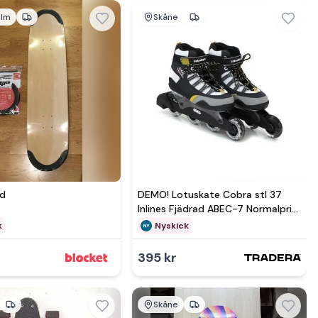
olm
Skåne
mer hos
Se mer hos
rd
DEMO! Lotuskate Cobra stl 37
Inlines Fjädrad ABEC-7 Normalpris
1.995 kr
k
Nyskick
395 kr
Skåne