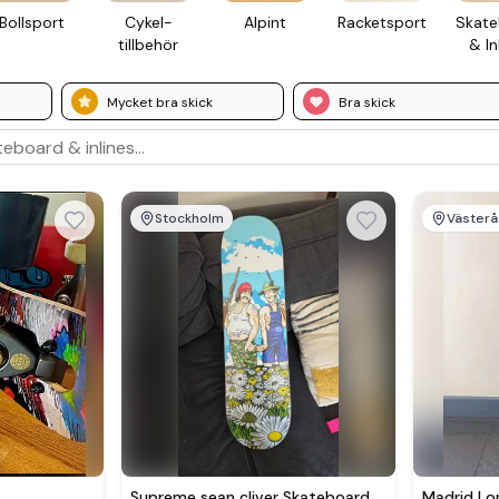
Boll­sport
Cykel­
Alpint
Racket­sport
Skate
tillbehör
& In
Mycket bra skick
Bra skick
Stockholm
Västerå
Supreme sean cliver Skateboard
Madrid Lo