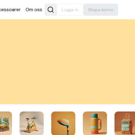
es­soarer
Om oss
Logga in
Skapa konto