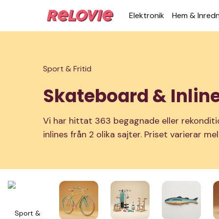
Elek­tronik
Hem & Inred­
Sport & Fritid
Skateboard & Inlin
Vi har hittat 363 begagnade eller rekondi
inlines från 2 olika sajter. Priset varierar m
Sport &