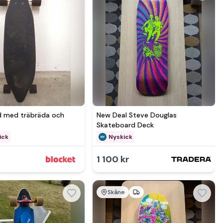
Se mer hos
Se mer hos
 med träbräda och
New Deal Steve Douglas
l
Skateboard Deck
ick
Nyskick
1 100 kr
Skåne