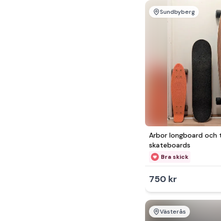
Sundbyberg
Arbor longboard och 
skateboards
Bra skick
750 kr
Västerås