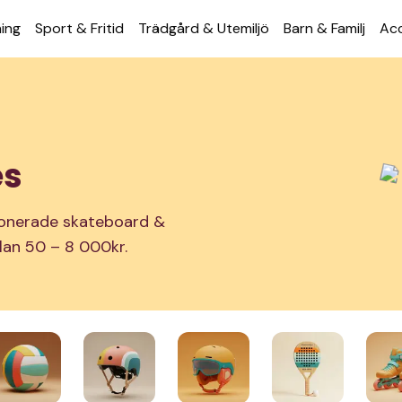
ning
Sport & Fritid
Trädgård & Utemiljö
Barn & Familj
Acc
es
tionerade skateboard &
ellan 50 – 8 000kr.