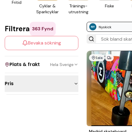
Fritid
Cyklar &
Tränings­
Fiske
Spark­cyklar
utrustning
Filtrera
Nyskick
363
Fynd
Bevaka sökning
Sala
Plats & frakt
Hela Sverige
Pris
Visa allt
Under 300kr
Kan skickas
200 - 500kr
Upphämtning
500 - 1 000kr
1 000 - 2 500kr
Madrid skateboard