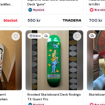
adillac
Deck "guns"
lättåkt
Nyskick
Bra ski
550 kr
700 kr
Skåne
samt
Krooked Skateboard Deck Rodrigo
Skateboar
ärken.
TX Guest Pro
Nyskick
Bra ski