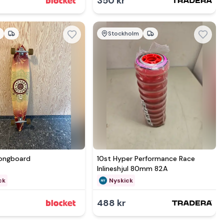
350 kr
g
Stockholm
mer hos
Se mer hos
longboard
10st Hyper Performance Race
Inlineshjul 80mm 82A
ck
Nyskick
488 kr