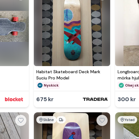
Habitat Skateboard Deck Mark
Longboard
Suciu Pro Model
mörka hju
Nyskick
Okej sk
675 kr
300 kr
Skåne
Ystad