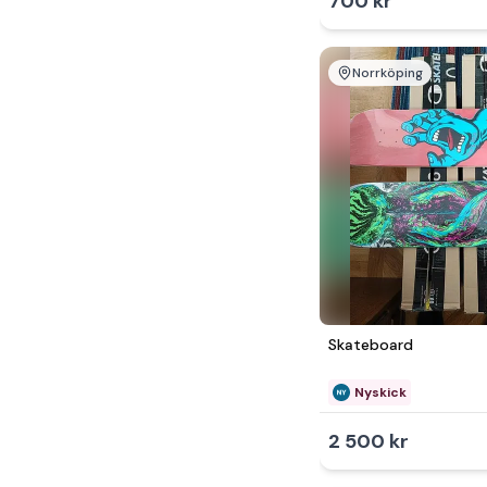
700 kr
Norrköping
Skateboard
Nyskick
2 500 kr