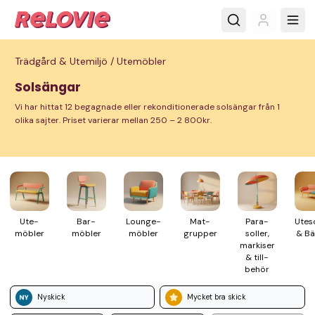
Trädgård & Utemiljö /
Utemöbler
Solsängar
Vi har hittat 12 begagnade eller rekonditionerade solsängar från 1
olika sajter. Priset varierar mellan 250 – 2 800kr.
Ute­
Bar­
Lounge­
Mat­
Para­
Ute­s
möbler
möbler
möbler
grupper
soller,
& Bä
markiser
& till­
behör
Nyskick
Mycket bra skick