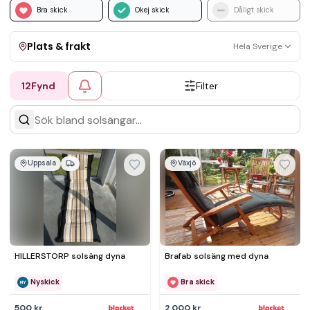
Bra skick
Okej skick
Dåligt skick
Plats & frakt
Hela Sverige
12
Fynd
Filter
Visa allt
Kan skickas
Upphämtning
Uppsala
Växjö
HILLERSTORP solsäng dyna
Brafab solsäng med dyna
Nyskick
Bra skick
500 kr
2 000 kr