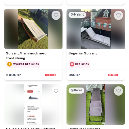
Malmö
Solsäng/Hammock med
Segerön Solsäng
träställning
Mycket bra skick
Bra skick
2 800 kr
950 kr
Borås