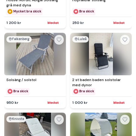
House Nordic Abigai Solsäng
Hopfällbar solsäng
grå med dyna
Mycket bra skick
Bra skick
1 200 kr
250 kr
Falkenberg
Luleå
Solsäng / solstol
2 st baden baden solstolar
med dynor
Bra skick
Bra skick
950 kr
1 000 kr
Knivsta