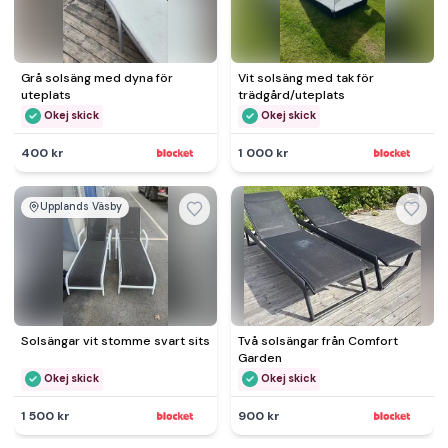
Grå solsäng med dyna för
Vit solsäng med tak för
uteplats
trädgård/uteplats
Okej skick
Okej skick
400 kr
1 000 kr
Upplands Väsby
Solsängar vit stomme svart sits
Två solsängar från Comfort
Garden
Okej skick
Okej skick
1 500 kr
900 kr