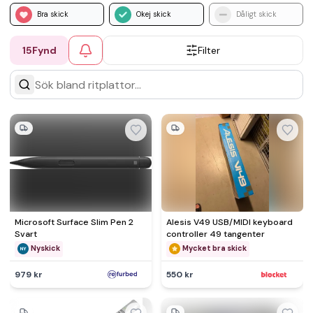
Bra skick
Okej skick
Dåligt skick
15
Fynd
Filter
Microsoft Surface Slim Pen 2
Alesis V49 USB/MIDI keyboard
Svart
controller 49 tangenter
Nyskick
Mycket bra skick
979 kr
550 kr