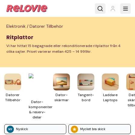
Elektronik /
Datorer Tillbehör
Ritplattor
Vi har hittat 15 begagnade eller rekonditionerade ritplattor från 4
olika sajter. Priset varierar mellan 425 – 14 999kr.
Datorer
Dator­
Tangent­
Laddare
Dat
Till­behör
skärmar
bord
Laptops
skä
Dator­
till­
komponenter
& reserv­
delar
Nyskick
Mycket bra skick