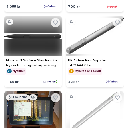
4 055 kr
700 kr
Microsoft Surface Slim Pen 2 -
HP Active Pen Appstart
Nyskick - i originalförpackning
T4Z24AA Silver
Nyskick
Mycket bra skick
1 189 kr
425 kr
Stockholm