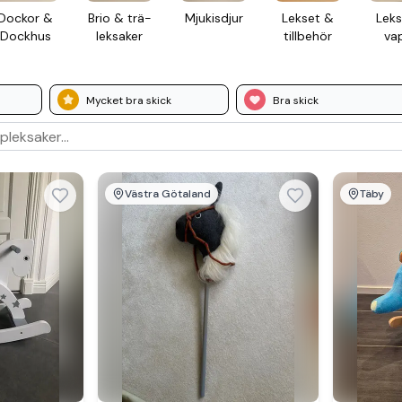
Dockor &
Brio & trä­
Mjukis­djur
Lekset &
Leks
Dockhus
leksaker
till­behör
va
Mycket bra skick
Bra skick
Västra Götaland
Täby
Se 