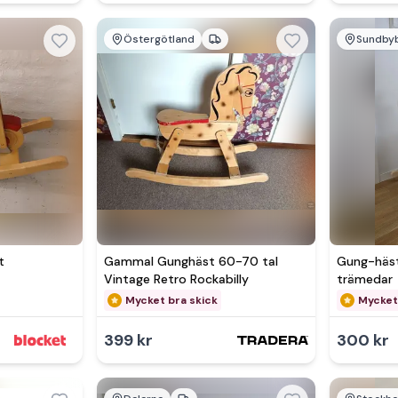
Östergötland
Sundby
Se 
t
Gammal Gunghäst 60-70 tal
Gung-häst
Vintage Retro Rockabilly
trämedar
Mycket bra skick
Mycket
399 kr
300 kr