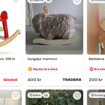
Dalarna
Stockh
is: 399 kr
Gungdjur mammut
Babblarna
Mycket bra skick
Bra ski
400 kr
200 kr
Skåne
Huddin