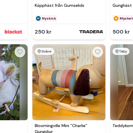
Käpphäst från Gumselids
Gunghäst 
Nyskick
Mycket
250 kr
500 kr
Skåne
Täby
Bloomingville Mini ”Charlie”
Teddykomp
Gungdjur