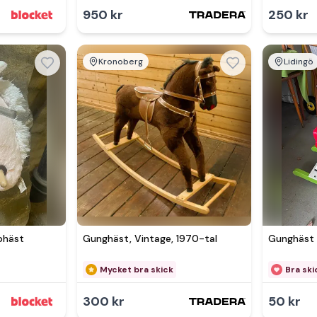
950 kr
250 kr
Kronoberg
Lidingö
Se 
phäst
Gunghäst, Vintage, 1970-tal
Gunghäst
Mycket bra skick
Bra ski
300 kr
50 kr