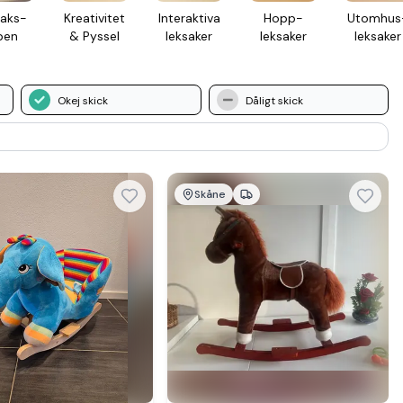
aks­
Kreativ­itet
Inter­aktiva
Hopp­
Utomhus
pen
& Pyssel
leksaker
leksaker
leksaker
Okej skick
Dåligt skick
Skåne
mer hos
Se mer hos