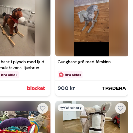
Se mer hos
Se mer hos
häst i plysch med ljud
Gunghäst grå med fårskinn
 mule/svans, ljusbrun
 bra skick
Bra skick
900 kr
Göteborg
Se mer hos
Se mer hos