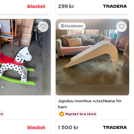
299 kr
Stockholm
mer hos
Se mer hos
Jupiduu inomhus rutschkana för
barn
ck
Mycket bra skick
1 500 kr