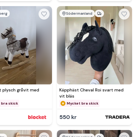
berg
Södermanland
mer hos
Se mer hos
 plysch gråvit med
Käpphäst Cheval Roi svart med
vit bläs
 bra skick
Mycket bra skick
550 kr