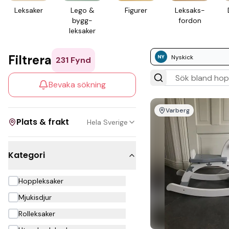
Leksaker
Lego &
Figurer
Leksaks­
bygg­
fordon
leksaker
Filtrera
Nyskick
231
Fynd
Bevaka sökning
Varberg
Plats & frakt
Hela Sverige
Kategori
Visa allt
Hoppleksaker
Kan skickas
Mjukisdjur
Upphämtning
Rolleksaker