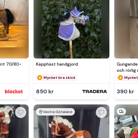
runt 70/80-
Käpphäst handgjord
Gungande 
och rörlig
Mycket bra skick
Mycket
850 kr
390 kr
Västra Götaland