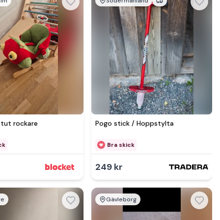
olm
Södermanland
Se mer hos
 tut rockare
Pogo stick / Hoppstylta
ck
Bra skick
249 kr
ge
Gävleborg