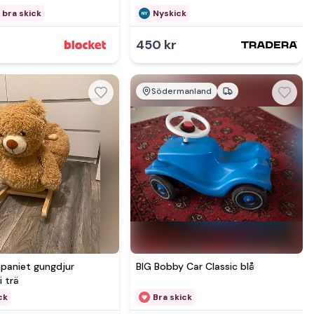
 bra skick
Nyskick
450 kr
Södermanland
Se mer hos
Se mer hos
aniet gungdjur
BIG Bobby Car Classic blå
i trä
ck
Bra skick