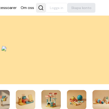
es­soarer
Om oss
Logga in
Skapa konto