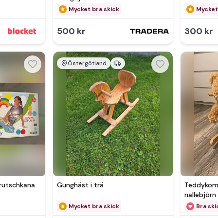
Mycket bra skick
Mycket
500 kr
300 kr
Östergötland
e rutschkana
Gunghäst i trä
Teddykomp
nallebjörn 
Mycket bra skick
Bra ski