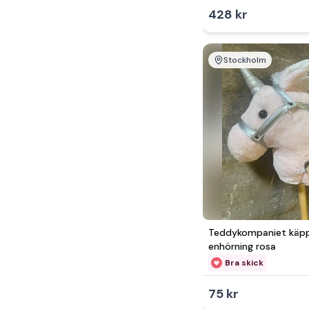
428 kr
Stockholm
Teddykompaniet käp
enhörning rosa
Bra skick
75 kr