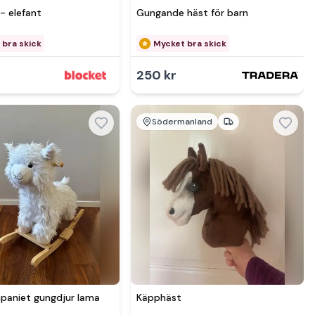
- elefant
Gungande häst för barn
 bra skick
Mycket bra skick
250 kr
Södermanland
Se mer hos
Se mer hos
aniet gungdjur lama
Käpphäst