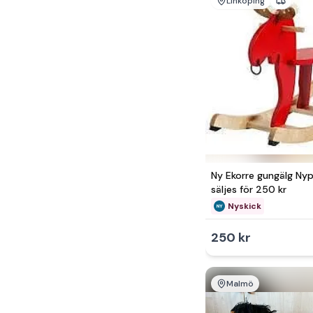
Linköping
Ny Ekorre gungälg Nypr
säljes för 250 kr
Nyskick
250 kr
Malmö