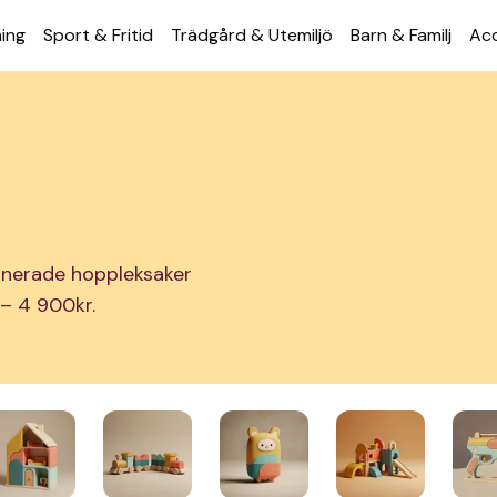
ning
Sport & Fritid
Trädgård & Utemiljö
Barn & Familj
Acc
ionerade hoppleksaker
 – 4 900kr.