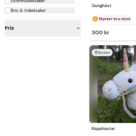
Utomhusleksaker
Gunghäst
Brio & träleksaker
Mycket bra skick
Pris
300 kr
Under 300kr
200 - 500kr
Boden
500 - 1 000kr
1 000 - 2 500kr
2 500 - 5 000kr
Käpphästar