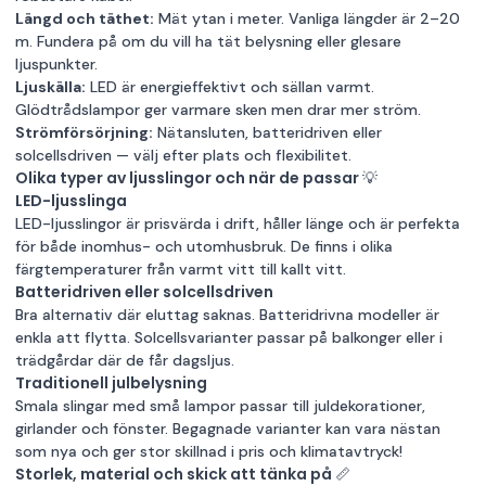
Längd och täthet:
Mät ytan i meter. Vanliga längder är 2–20
m. Fundera på om du vill ha tät belysning eller glesare
ljuspunkter.
Ljuskälla:
LED är energieffektivt och sällan varmt.
Glödtrådslampor ger varmare sken men drar mer ström.
Strömförsörjning:
Nätansluten, batteridriven eller
solcellsdriven — välj efter plats och flexibilitet.
Olika typer av ljusslingor och när de passar 💡
LED-ljusslinga
LED-ljusslingor är prisvärda i drift, håller länge och är perfekta
för både inomhus- och utomhusbruk. De finns i olika
färgtemperaturer från varmt vitt till kallt vitt.
Batteridriven eller solcellsdriven
Bra alternativ där eluttag saknas. Batteridrivna modeller är
enkla att flytta. Solcellsvarianter passar på balkonger eller i
trädgårdar där de får dagsljus.
Traditionell julbelysning
Smala slingar med små lampor passar till juldekorationer,
girlander och fönster. Begagnade varianter kan vara nästan
som nya och ger stor skillnad i pris och klimatavtryck!
Storlek, material och skick att tänka på 📏