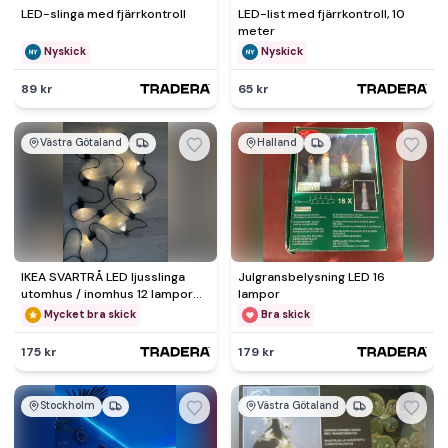
LED-slinga med fjärrkontroll
LED-list med fjärrkontroll, 10
meter
Nyskick
Nyskick
89 kr
65 kr
Västra Götaland
Halland
IKEA SVARTRÅ LED ljusslinga
Julgransbelysning LED 16
utomhus / inomhus 12 lampor
lampor
IP44
Mycket bra skick
Bra skick
175 kr
179 kr
Stockholm
Västra Götaland