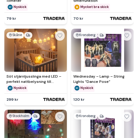
15meter
timerfunktion
Nyskick
Mycket bra skick
79 kr
70 kr
Skåne
Kronoberg
Söt stjärnljusslinga med LED –
Wednesday – Lamp – String
perfekt nattbelysning till
Lights “Dance Pose”
barnrum
Nyskick
Nyskick
299 kr
120 kr
Stockholm
Kronoberg