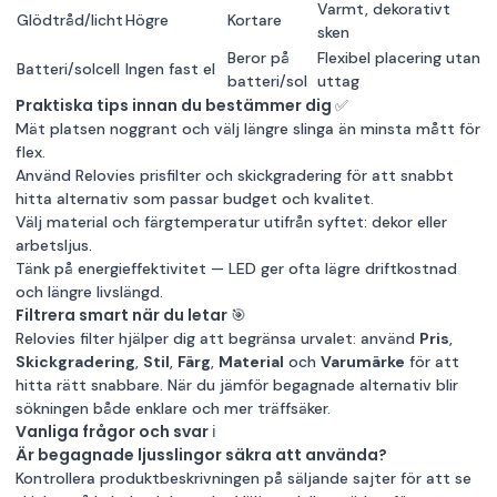
Varmt, dekorativt
Glödtråd/licht
Högre
Kortare
sken
Beror på
Flexibel placering utan
Batteri/solcell
Ingen fast el
batteri/sol
uttag
Praktiska tips innan du bestämmer dig ✅
Mät platsen noggrant och välj längre slinga än minsta mått för
flex.
Använd Relovies prisfilter och skickgradering för att snabbt
hitta alternativ som passar budget och kvalitet.
Välj material och färgtemperatur utifrån syftet: dekor eller
arbetsljus.
Tänk på energieffektivitet — LED ger ofta lägre driftkostnad
och längre livslängd.
Filtrera smart när du letar 🎯
Relovies filter hjälper dig att begränsa urvalet: använd
Pris
,
Skickgradering
,
Stil
,
Färg
,
Material
och
Varumärke
för att
hitta rätt snabbare. När du jämför begagnade alternativ blir
sökningen både enklare och mer träffsäker.
Vanliga frågor och svar ℹ️
Är begagnade ljusslingor säkra att använda?
Kontrollera produktbeskrivningen på säljande sajter för att se