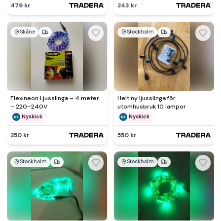
479 kr
243 kr
Skåne
Stockholm
Flexineon Ljusslinga – 4 meter
Helt ny ljusslinga för
– 220–240V
utomhusbruk 10 lampor
Nyskick
Nyskick
250 kr
550 kr
Stockholm
Stockholm