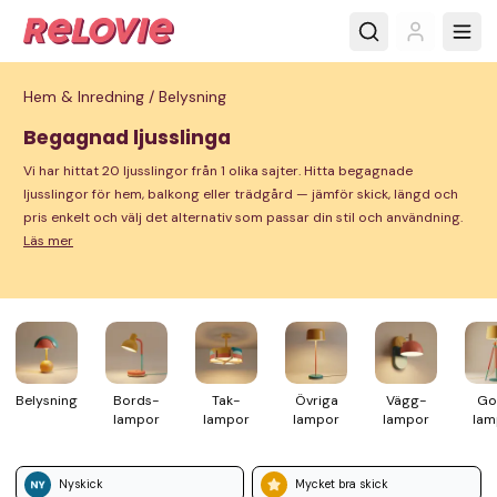
Hem & Inredning /
Belysning
Begagnad ljusslinga
Vi har hittat 20 ljusslingor från 1 olika sajter. Hitta begagnade
ljusslingor för hem, balkong eller trädgård — jämför skick, längd och
pris enkelt och välj det alternativ som passar din stil och användning.
Läs mer
Belys­ning
Bords­
Tak­
Övriga
Vägg­
Go
lampor
lampor
lampor
lampor
lam
Nyskick
Mycket bra skick