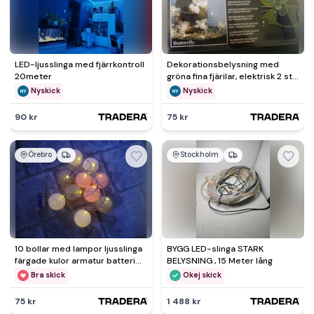
LED-ljusslinga med fjärrkontroll
Dekorationsbelysning med
20meter
gröna fina fjärilar, elektrisk 2 st
mkt fina oanvända
Nyskick
Nyskick
90 kr
75 kr
Örebro
Stockholm
10 bollar med lampor ljusslinga
BYGG LED-slinga STARK
färgade kulor armatur batteri
BELYSNING , 15 Meter lång
samfrakt kubiztal
Bra skick
Okej skick
75 kr
1 488 kr