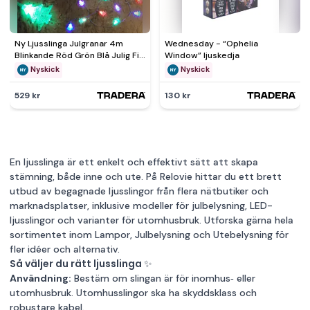
Ny Ljusslinga Julgranar 4m
Wednesday - “Ophelia
Blinkande Röd Grön Blå Julig Fin
Window” ljuskedja
Mysig JUL stämning
Nyskick
Nyskick
529 kr
130 kr
En ljusslinga är ett enkelt och effektivt sätt att skapa
stämning, både inne och ute. På Relovie hittar du ett brett
utbud av begagnade ljusslingor från flera nätbutiker och
marknadsplatser, inklusive modeller för julbelysning, LED-
ljusslingor och varianter för utomhusbruk. Utforska gärna hela
sortimentet inom
Lampor
,
Julbelysning
och
Utebelysning
för
fler idéer och alternativ.
Så väljer du rätt ljusslinga ✨
Användning:
Bestäm om slingan är för inomhus‑ eller
utomhusbruk. Utomhusslingor ska ha skyddsklass och
robustare kabel.