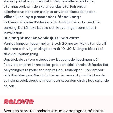
skicket på kabel och kontakt. Välj modeller märkta för
utomhusbruk om de ska användas ute. Följ enkla
säkerhetsrutiner som att inte använda skadade kablar.
Vilken ljusslinga passar bäst för balkong?
Batteridrivna eller IP‑klassade LED-slingor är ofta bäst för
balkong. De tål fukt bättre och kräver ingen permanent
installation.
Hur lång brukar en vanlig ljusslinga vara?
Vanliga längder ligger mellan 2 och 20 meter. Mät ytan du vill
dekorera och välj en slinga som är 10–30 % längre för att få
flex vid upphängning.
Upptäck det stora utbudet av begagnade ljusslingor på
Relovie och jämför modeller, pris och skick enkelt. Utforska fler
belysningskategorier för inspiration:
Taklampor
,
Golvlampor
och
Bordslampor
. När du hittar en intressant produkt kan du
se hela produktbeskrivningen och köpa den direkt hos säljande
sajten.
Sveriges största samlade utbud av begagnat på nätet.