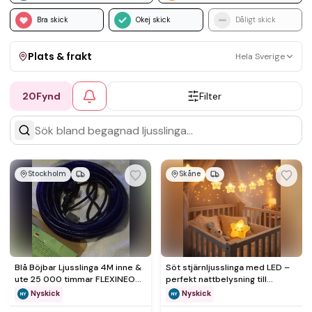
Bra skick
Okej skick
Dåligt skick
Plats & frakt
Hela Sverige
20
Fynd
Filter
Visa allt
Kan skickas
Upphämtning
Stockholm
Skåne
Blå Böjbar Ljusslinga 4M inne &
Söt stjärnljusslinga med LED –
ute 25 000 timmar FLEXINEON
perfekt nattbelysning till
Mysig JUL stämning
barnrum
Nyskick
Nyskick