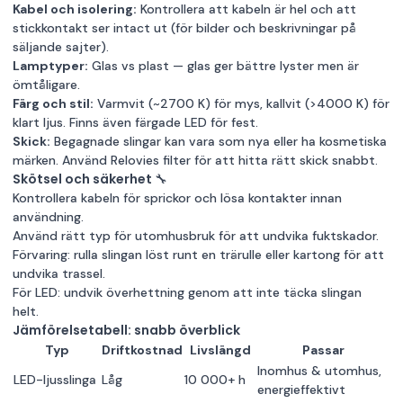
Kabel och isolering:
Kontrollera att kabeln är hel och att
stickkontakt ser intact ut (för bilder och beskrivningar på
säljande sajter).
Lamptyper:
Glas vs plast — glas ger bättre lyster men är
ömtåligare.
Färg och stil:
Varmvit (~2700 K) för mys, kallvit (>4000 K) för
klart ljus. Finns även färgade LED för fest.
Skick:
Begagnade slingar kan vara som nya eller ha kosmetiska
märken. Använd Relovies filter för att hitta rätt skick snabbt.
Skötsel och säkerhet 🔧
Kontrollera kabeln för sprickor och lösa kontakter innan
användning.
Använd rätt typ för utomhusbruk för att undvika fuktskador.
Förvaring: rulla slingan löst runt en trärulle eller kartong för att
undvika trassel.
För LED: undvik överhettning genom att inte täcka slingan
helt.
Jämförelsetabell: snabb överblick
Typ
Driftkostnad
Livslängd
Passar
Inomhus & utomhus,
LED-ljusslinga
Låg
10 000+ h
energieffektivt