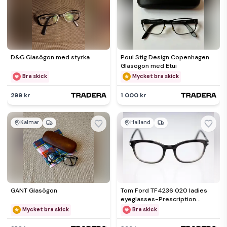
D&G Glasögon med styrka
Poul Stig Design Copenhagen
Glasögon med Etui
Bra skick
Mycket bra skick
299 kr
1 000 kr
Kalmar
Halland
GANT Glasögon
Tom Ford TF4236 020 ladies
eyeglasses-Prescription
lenses fitted (Weight: 32g)
Mycket bra skick
Bra skick