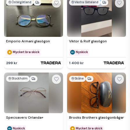
Östergötland
Västra Götaland
Emporio Armani glasögon
Viktor & Rolf glasögon
Mycket bra skick
Nyskick
299 kr
1 400 kr
Stockholm
Skåne
Specsavers Orlanda+
Brooks Brothers glasögonbågar
Nyskick
Mycket bra skick