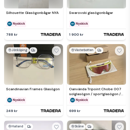
Silhouette Glasögonbågar NYA
Swarovski glasögonbågar
Nyskick
Nyskick
788 kr
1 900 kr
Jönköping
Västerbotten
Scandinavian Frames Glasögon
Oanvända Tripoint Chobe 007
solglasögon / sportglasögon /
skidglasögon
Nyskick
Nyskick
249 kr
699 kr
Halland
Skåne