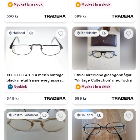
guldfärgade
Mycket bra skick
Mycket bra skick
550 kr
599 kr
Halland
Stockholm
XD-18 C3 48-24 men's vintage
Etnia Barcelona glasögonbågar
black metal frame eyeglasses-
"Vintage Collection" med fodral
NEW-circa 1980s-20g
Nyskick
Mycket bra skick
349 kr
689 kr
Västra Götaland
Halland