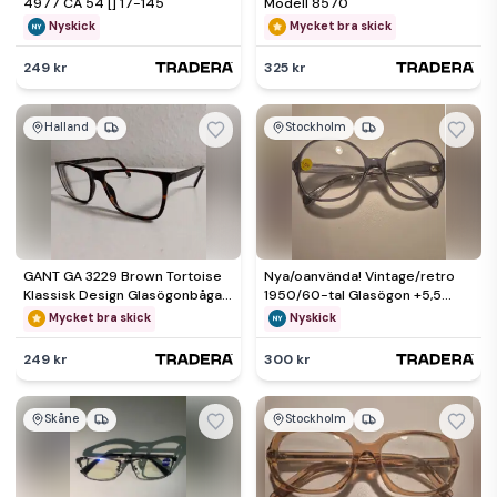
4977 CA 54 [] 17-145
Modell 8570
Nyskick
Mycket bra skick
249 kr
325 kr
Halland
Stockholm
GANT GA 3229 Brown Tortoise
Nya/oanvända! Vintage/retro
Klassisk Design Glasögonbågar
1950/60-tal Glasögon +5,5
53-16-145 Unisex
Västerlångs Optik
Mycket bra skick
Nyskick
249 kr
300 kr
Skåne
Stockholm