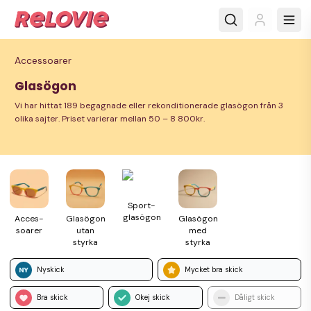
Accessoarer
Glasögon
Vi har hittat 189 begagnade eller rekonditionerade glasögon från 3
olika sajter. Priset varierar mellan 50 – 8 800kr.
Sport­
glasögon
Acces­
Glasögon
Glasögon
soarer
utan
med
styrka
styrka
Nyskick
Mycket bra skick
Bra skick
Okej skick
Dåligt skick