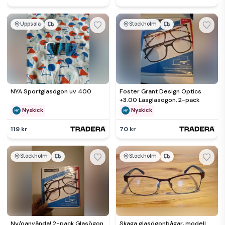
Uppsala
Stockholm
NYA Sportglasögon uv 400
Foster Grant Design Optics
+3.00 Läsglasögon, 2-pack
Nyskick
Nyskick
119 kr
70 kr
Stockholm
Stockholm
Ny/oanvända! 2-pack Glasögon
Skaga glasögonbågar, modell