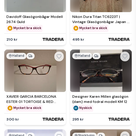
Davidoff Glasögonbågar Modell
Nikon Dura Titan TC6223T |
2674 Guld
Vintage Glasögonbågar Japan |
Titan 51¤19
Mycket bra skick
Mycket bra skick
210 kr
495 kr
Halland
Halland
XAVIER GARCIA BARCELONA
Designer Karen Millen glasögon
ESTER 01 TORTOISE & RED
(dam) med fodral modell KM 12
EYEGLASSES 56-15-135mm
Mycket bra skick
Nyskick
300 kr
295 kr
Halland
Stockholm