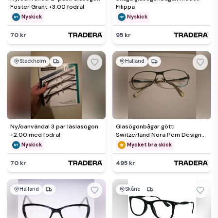
Foster Grant +3.00 fodral
Filippa
Nyskick
Nyskick
70 kr
95 kr
Stockholm
Halland
Ny/oanvända! 3 par läslasögon
Glasögonbågar götti
+2.00 med fodral
Switzerland Nora Pem Design
Titan stålblå 55*15*140
Nyskick
Mycket bra skick
70 kr
495 kr
Halland
Skåne