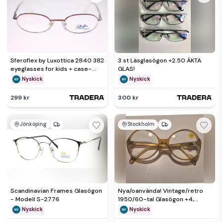
Sferoflex by Luxottica 2840 382
3 st Läsglasögon +2.50 ÄKTA
eyeglasses for kids + case-
GLAS!
NEW-circa 1990s-14g
Nyskick
Nyskick
299 kr
300 kr
Jönköping
Stockholm
Scandinavian Frames Glasögon
Nya/oanvända! Vintage/retro
- Modell S-2776
1950/60-tal Glasögon +4,
Västerlångs Optik
Nyskick
Nyskick