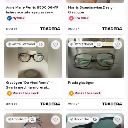
Anne Marie Perris 8500 06-FR
Morris Scandinavian Design
ladies acetate eyeglasses-
Glasögon
original clear lenses-NEW
Nyskick
Bra skick
699 kr
299 kr
Västra Götaland
Östergötland
Glasögon "Da Vinci Roma" -
Prada glasögon
Svarta med marmorerat
mönster
Mycket bra skick
Mycket bra skick
350 kr
299 kr
Kronoberg
Stockholm