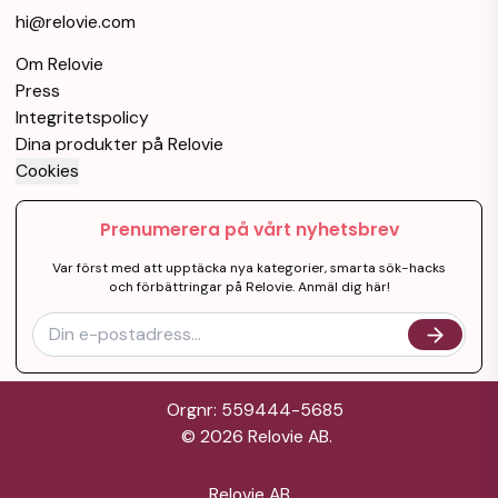
hi@relovie.com
Om Relovie
Press
Integritetspolicy
Dina produkter på Relovie
Cookies
Prenumerera på vårt nyhetsbrev
Var först med att upptäcka nya kategorier, smarta sök-hacks
och förbättringar på Relovie. Anmäl dig här!
Orgnr: 559444-5685
©
2026
Relovie AB.
Relovie AB