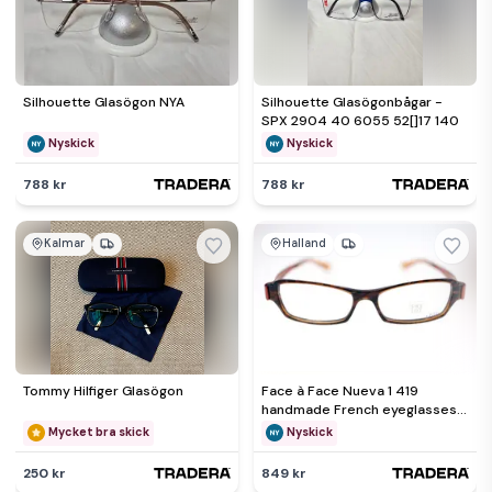
Silhouette Glasögon NYA
Silhouette Glasögonbågar -
SPX 2904 40 6055 52[]17 140
Nyskick
Nyskick
788 kr
788 kr
Kalmar
Halland
Tommy Hilfiger Glasögon
Face à Face Nueva 1 419
handmade French eyeglasses +
case/cloth-NEW
Mycket bra skick
Nyskick
250 kr
849 kr