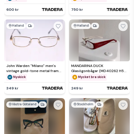
600 kr
750 kr
Halland
Halland
John Warden "Milano" men's
MANDARINA DUCK
vintage gold-tone metal frame
Glasögonbågar (MD40262 H57)
eyeglasses-1980s-22g
Röda Mycket fint skick Italy
Nyskick
Mycket bra skick
Designer
349 kr
249 kr
Västra Götaland
Stockholm