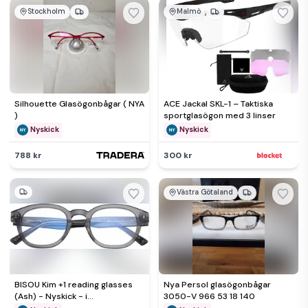
Stockholm
Malmö
Silhouette Glasögonbågar ( NYA
ACE Jackal SKL-1 – Taktiska
)
sportglasögon med 3 linser
Nyskick
Nyskick
788 kr
300 kr
Västra Götaland
BISOU Kim +1 reading glasses
Nya Persol glasögonbågar
(Ash) - Nyskick - i
3050-V 966 53 18 140