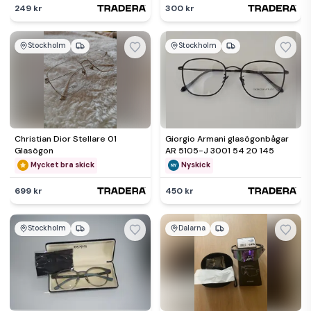
249 kr
300 kr
Stockholm
Stockholm
Christian Dior Stellare 01
Giorgio Armani glasögonbågar
Glasögon
AR 5105-J 3001 54 20 145
Mycket bra skick
Nyskick
699 kr
450 kr
Stockholm
Dalarna