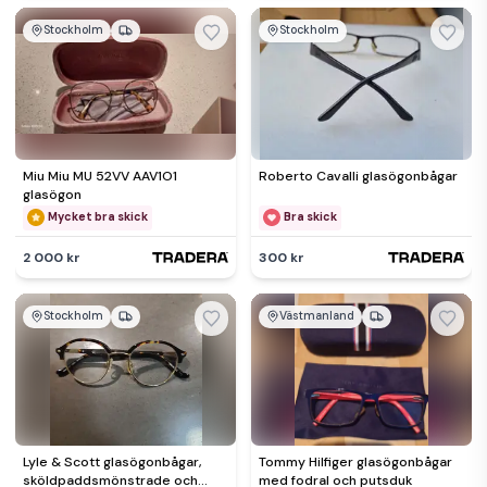
Stockholm
Stockholm
Miu Miu MU 52VV AAV1O1
Roberto Cavalli glasögonbågar
glasögon
Mycket bra skick
Bra skick
2 000 kr
300 kr
Stockholm
Västmanland
Lyle & Scott glasögonbågar,
Tommy Hilfiger glasögonbågar
sköldpaddsmönstrade och
med fodral och putsduk