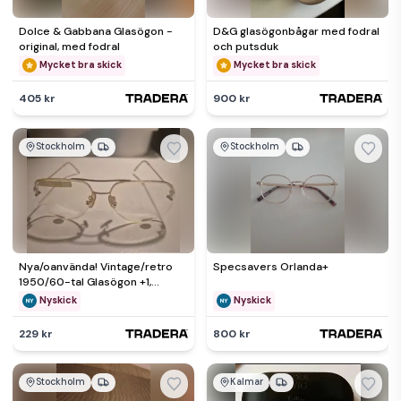
Dolce & Gabbana Glasögon -
D&G glasögonbågar med fodral
original, med fodral
och putsduk
Mycket bra skick
Mycket bra skick
405 kr
900 kr
Stockholm
Stockholm
Nya/oanvända! Vintage/retro
Specsavers Orlanda+
1950/60-tal Glasögon +1,
Västerlångs Optik
Nyskick
Nyskick
229 kr
800 kr
Stockholm
Kalmar