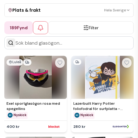
Plats & frakt
Hela Sverige
189
Fynd
Filter
Visa allt
Kan skickas
Upphämtning
Luleå
Exel sportglasögon rosa med
Lazerbuilt Harry Potter
spegellins
foliofodral för surfplatta -
Nyskick - i originalförpackning
Nyskick
Nyskick
400 kr
280 kr