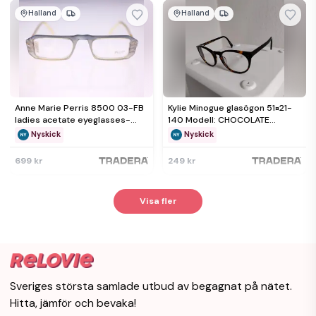
Halland
Halland
Anne Marie Perris 8500 03-FB
Kylie Minogue glasögon 51¤21-
ladies acetate eyeglasses-
140 Modell: CHOCOLATE
original clear lenses-NEW
30715653
Nyskick
Nyskick
699 kr
249 kr
Visa fler
Sveriges största samlade utbud av begagnat på nätet.
Hitta, jämför och bevaka!