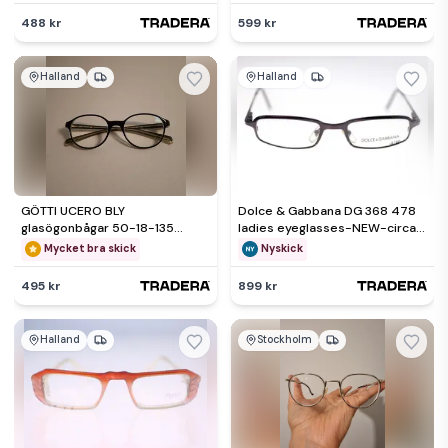
488 kr
599 kr
Halland
Halland
GÖTTI UCERO BLY
Dolce & Gabbana DG 368 478
glasögonbågar 50-18-135
ladies eyeglasses-NEW-circa
Germany Swiss Design svarta
2000s (Weight: 22g)
Mycket bra skick
Nyskick
(dam)
495 kr
899 kr
Halland
Stockholm