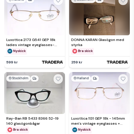
Luxottica 2173 G541 GEP 18k
DONNA KARAN Glasögon med
ladies vintage eyeglasses-
styrka
original clear lenses-NEW
Nyskick
Bra skick
599 kr
259 kr
Stockholm
Halland
Ray-Ban RB 5433 8366 52-19
Luxottica 1131 GEP 18k - 145mm
140 glasögonbågar
men's vintage eyeglasses +
original clear lenses
Bra skick
Nyskick