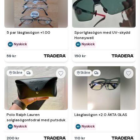
5 par läsglasögon +1.00
Sportglasögon med UV-skydd
Honeywell
Nyskick
Nyskick
59 kr
150 kr
Skåne
Skåne
Polo Ralph Lauren
Läsglasögon +2.0 ÄKTA GLAS
solglasögonfodral med putsduk
Nyskick
Nyskick
200 kr
110 kr