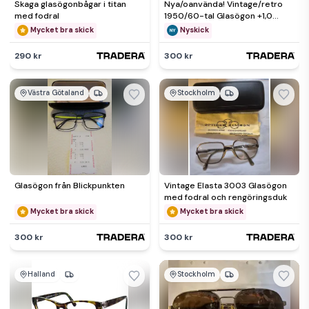
Skaga glasögonbågar i titan
Nya/oanvända! Vintage/retro
med fodral
1950/60-tal Glasögon +1,0
Västerlångs Optik
Mycket bra skick
Nyskick
290 kr
300 kr
Västra Götaland
Stockholm
Glasögon från Blickpunkten
Vintage Elasta 3003 Glasögon
med fodral och rengöringsduk
Mycket bra skick
Mycket bra skick
300 kr
300 kr
Halland
Stockholm