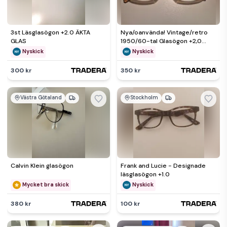
3st Läsglasögon +2.0 ÄKTA
Nya/oanvända! Vintage/retro
GLAS
1950/60-tal Glasögon +2,0
Västerlångs Optik
Nyskick
Nyskick
300 kr
350 kr
Västra Götaland
Stockholm
Calvin Klein glasögon
Frank and Lucie - Designade
läsglasögon +1.0
Mycket bra skick
Nyskick
380 kr
100 kr