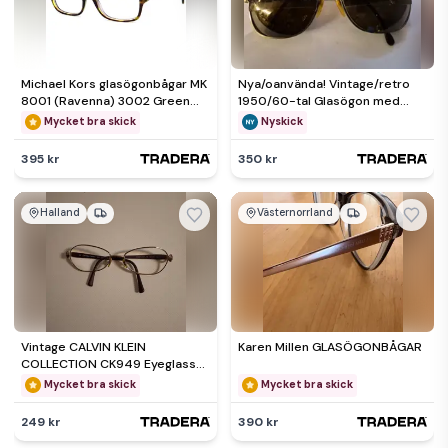
Michael Kors glasögonbågar MK
Nya/oanvända! Vintage/retro
8001 (Ravenna) 3002 Green
1950/60-tal Glasögon med
Havana 53*18 140
styrka,toning Västerlån
Mycket bra skick
Nyskick
395 kr
350 kr
Halland
Västernorrland
Vintage CALVIN KLEIN
Karen Millen GLASÖGONBÅGAR
COLLECTION CK949 Eyeglass
Frame Japan 55-17-130 Purple
Mycket bra skick
Mycket bra skick
596
249 kr
390 kr