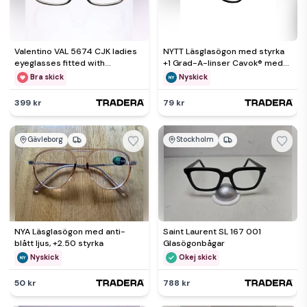
Valentino VAL 5674 CJK ladies
NYTT Läsglasögon med styrka
eyeglasses fitted with
+1 Grad-A-linser Cavok® med
prescription lenses-18g
fodral styrka 1,0 svarta
Bra skick
Nyskick
399 kr
79 kr
Gävleborg
Stockholm
NYA Läsglasögon med anti-
Saint Laurent SL 167 001
blått ljus, +2.50 styrka
Glasögonbågar
Nyskick
Okej skick
50 kr
788 kr