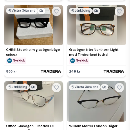
Västra Götaland
Jönköping
CHIMI Stockholm glasögonbåge
Glasögon från Northern Light
unisex
med Timberland fodral
Nyskick
Nyskick
855 kr
249 kr
Jönköping
Västra Götaland
Office Glasögon - Modell OF
William Morris London Bågar