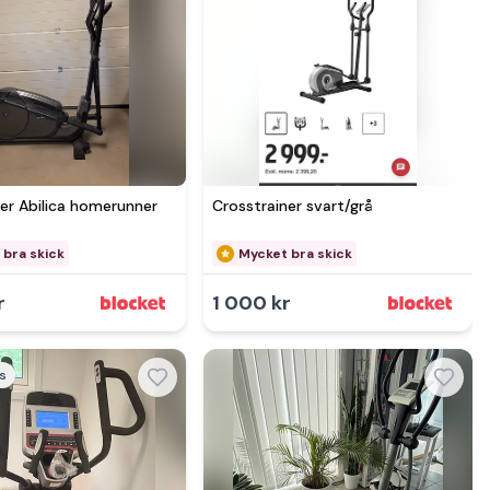
Se mer hos
er Abilica homerunner
Crosstrainer svart/grå
 bra skick
Mycket bra skick
r
1 000 kr
s
mer hos