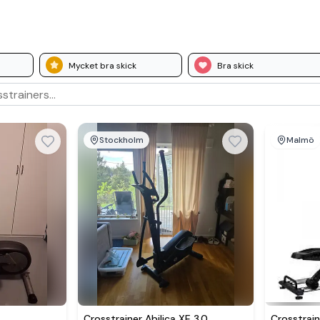
Mycket bra skick
Bra skick
Stockholm
Malmö
Crosstrainer Abilica XE 3.0
Crosstrain