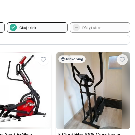
Okej skick
Dåligt skick
Jönköping
Se mer hos
Se mer hos
er Spirit E-Glide
FitNord Hiker 100R Crosstrainer