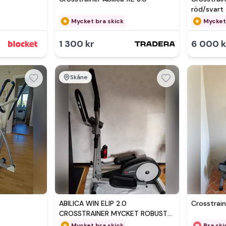
röd/svart
Mycket bra skick
Mycket
1 300 kr
6 000 k
Skåne
Se 
ABILICA WIN ELIP 2.0
Crosstrain
CROSSTRAINER MYCKET ROBUST
MYCKET MYCKET FINT SKICK
Mycket bra skick
Bra ski