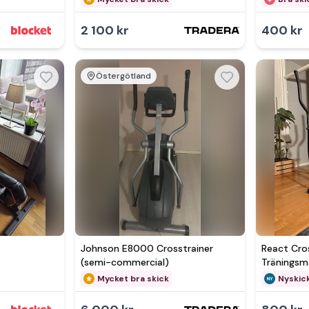
2 100 kr
400 kr
Östergötland
Johnson E8000 Crosstrainer
React Cros
(semi-commercial)
Träningsm
Mycket bra skick
Nyskic