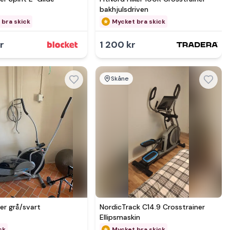
bakhjulsdriven
 bra skick
Mycket bra skick
r
1 200 kr
Skåne
mer hos
Se mer hos
er grå/svart
NordicTrack C14.9 Crosstrainer
Ellipsmaskin
ck
Mycket bra skick