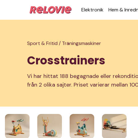
Elek­tronik
Hem & Inred­
Sport & Fritid /
Träningsmaskiner
Crosstrainers
Vi har hittat 188 begagnade eller rekondit
från 2 olika sajter. Priset varierar mellan 10