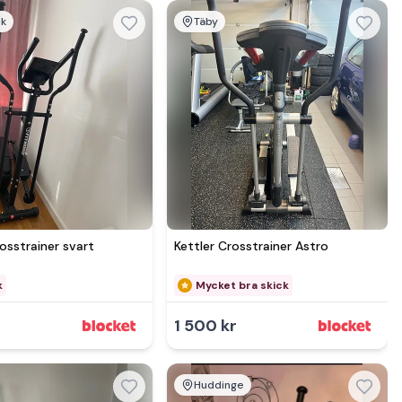
ik
Täby
Se mer hos
osstrainer svart
Kettler Crosstrainer Astro
k
Mycket bra skick
r
1 500 kr
Huddinge