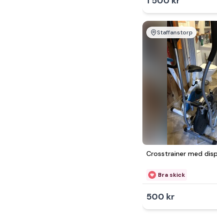
1 500 kr
Staffanstorp
Crosstrainer med dis
Bra skick
500 kr