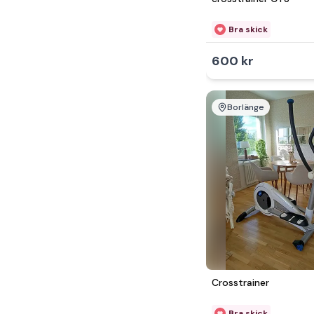
2 500 - 5 000kr
Bra skick
5 000 - 10 000kr
Över 10 000kr
600 kr
Borlänge
Crosstrainer
Bra skick