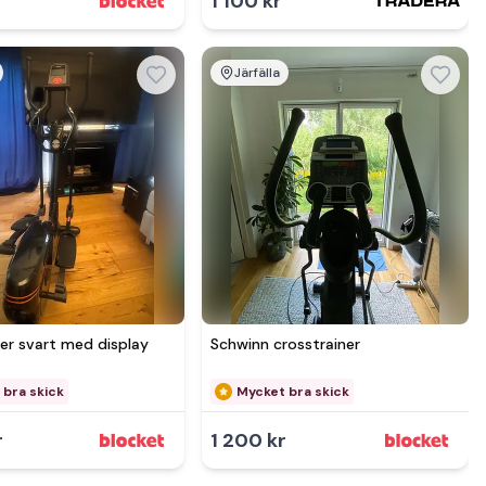
1 100 kr
Järfälla
mer hos
Se mer hos
er svart med display
Schwinn crosstrainer
 bra skick
Mycket bra skick
r
1 200 kr