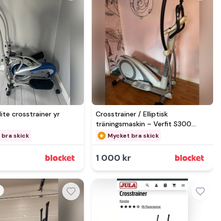
mer hos
lite crosstrainer yr
Crosstrainer / Elliptisk
träningsmaskin – Verfit S300
Elliptical
 bra skick
Mycket bra skick
1 000 kr
g