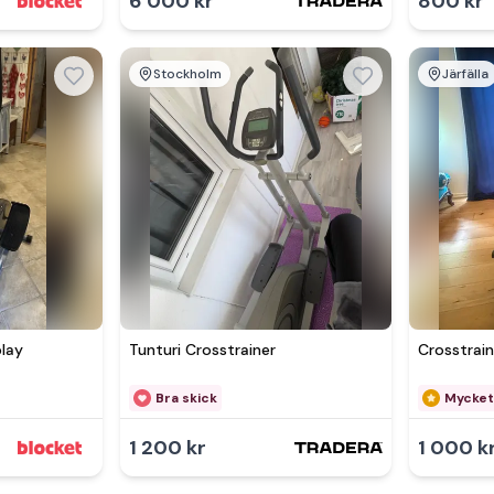
6 000 kr
800 kr
Stockholm
Järfälla
Se 
play
Tunturi Crosstrainer
Crosstrain
Bra skick
Mycket
1 200 kr
1 000 k