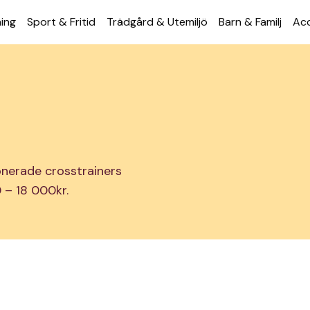
ning
Sport & Fritid
Trädgård & Utemiljö
Barn & Familj
Acc
ionerade crosstrainers
0 – 18 000kr.