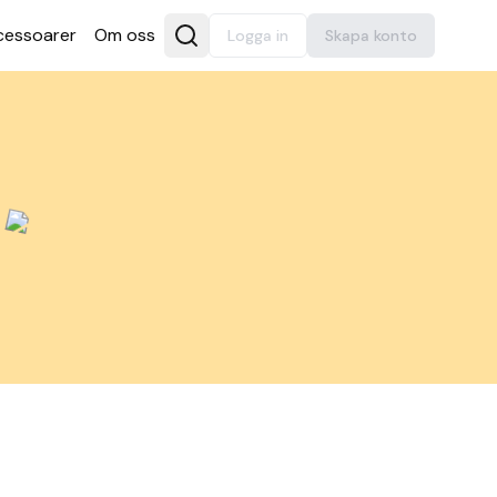
es­soarer
Om oss
Logga in
Skapa konto