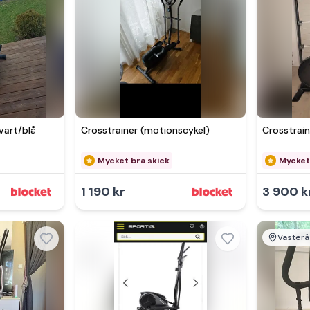
vart/blå
Crosstrainer (motionscykel)
Crosstrain
Mycket bra skick
Mycket
1 190 kr
3 900 k
Västerå
Se 