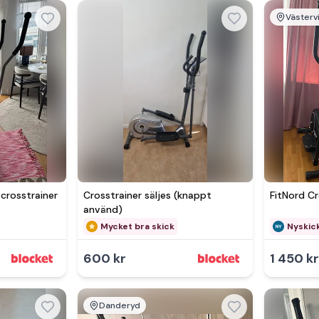
Västerv
crosstrainer
Crosstrainer säljes (knappt
FitNord Cr
använd)
Mycket bra skick
Nyskic
600 kr
1 450 k
Danderyd