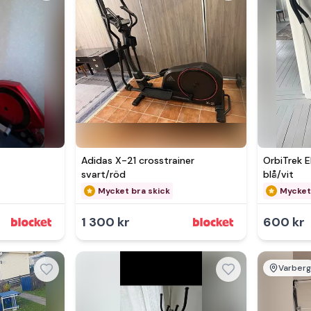
Se 
Adidas X-21 crosstrainer
OrbiTrek E
svart/röd
blå/vit
Mycket bra skick
Mycket
1 300 kr
600 kr
Varber