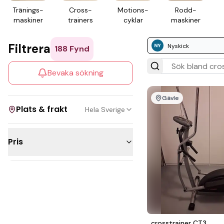
Tränings­
Cross­
Motions­
Rodd­
maskiner
trainers
cyklar
maskiner
Filtrera
Nyskick
188
Fynd
Bevaka sökning
Gävle
Plats & frakt
Hela Sverige
Pris
Visa allt
Under 300kr
Kan skickas
200 - 500kr
Upphämtning
500 - 1 000kr
1 000 - 2 500kr
crosstrainer CT3