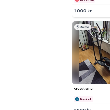
1 000 kr
Malmö
crosstrainer
Nyskick