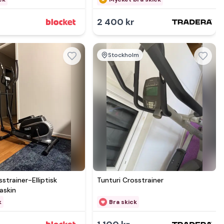
2 400 kr
Stockholm
Se mer hos
Se mer hos
strainer-Elliptisk
Tunturi Crosstrainer
askin
k
Bra skick