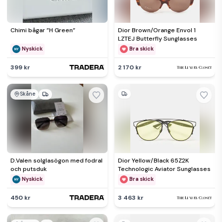
Chimi bågar ”H Green”
Dior Brown/Orange Envol 1
LZTEJ Butterfly Sunglasses
Nyskick
Bra skick
399 kr
2 170 kr
Skåne
D.Valen solglasögon med fodral
Dior Yellow/Black 65Z2K
och putsduk
Technologic Aviator Sunglasses
Nyskick
Bra skick
450 kr
3 463 kr