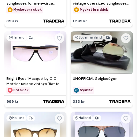
sunglasses for men-circa
vintage oversized sunglasses
1980s-Weight 40g-FREE
circa 1980s-Weight 34g
Mycket bra skick
Mycket bra skick
postage
399 kr
1 599 kr
Halland
Södermanland
Bright Eyes 'Masque' by OIO
UNOFFICIAL Solglasögon
Metzler unisex vintage 'flat top'
sunglasses-1980s
Bra skick
Nyskick
999 kr
333 kr
Halland
Halland