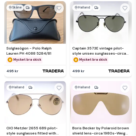
Skåne
Halland
Solglasögon - Polo Ralph
Captain 3573E vintage pilot-
Lauren PH 4088 5284/81
style unisex sunglasses-circa
1980s (Weight: 36g)
Mycket bra skick
Mycket bra skick
495 kr
499 kr
Halland
Halland
OIO Metzler 2655 689 pilot-
Boris Becker by Polaroid brown
style sunglasses fitted with
shield lens-circa 1980s-Weight