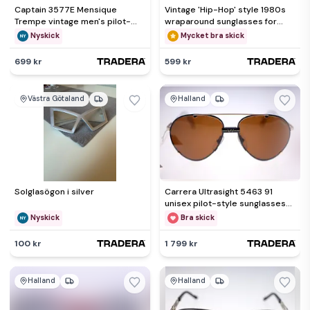
Captain 3577E Mensique
Vintage 'Hip-Hop' style 1980s
Trempe vintage men's pilot-
wraparound sunglasses for
style sunglasses-NEW old
men-Model 3594E-26g
Nyskick
Mycket bra skick
stock
699 kr
599 kr
Västra Götaland
Halland
Solglasögon i silver
Carrera Ultrasight 5463 91
unisex pilot-style sunglasses-
NEW-circa 1980s-brown
Nyskick
Bra skick
100 kr
1 799 kr
Halland
Halland