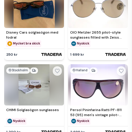
Disney Cars solglasögon med
OIO Metzler 2655 pilot-style
fodral
sunglasses fitted with Zeiss
Umbral lenses-NEW
Mycket bra skick
Nyskick
250 kr
1 699 kr
Stockholm
Halland
CHIMI Solglasögon sunglasses
Persol Pininfarina Ratti PF-811
53 (95) men's vintage pilot-
style sunglasses-NEW
Nyskick
Nyskick
1 200 kr
2 699 kr