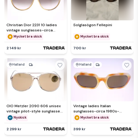
Christian Dior 2231 10 ladies
Solglasögon Fellepini
vintage sunglasses-circa
1980s-Made in Germany-30g
Mycket bra skick
Mycket bra skick
2 149 kr
700 kr
Halland
Halland
OIO Metzler 2090 606 unisex
Vintage ladies Italian
vintage pilot-style sunglasses
sunglasses-circa 1980s-
with Zeiss lenses-NEW
Weight 44g-FREE postage
Nyskick
Mycket bra skick
Sweden
2 299 kr
399 kr