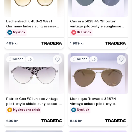
Eschenbach 6488-2 West
Carrera 5623 45 'Shooter'
Germany ladies sunglasses-
vintage pilot-style sunglasses
circa 1970s/80s-NEW-Weight
for men-circa 1980s-30g
Nyskick
Bra skick
28g
499 kr
1 999 kr
Halland
Halland
Patrick Cox FC1 unisex vintage
Mensique 'Nevada' 3587H
pilot-style shield sunglasses-
vintage unisex pilot-style
circa 1990s-32g
sunglasses-1980s-FREE POST
Mycket bra skick
Nyskick
699 kr
549 kr