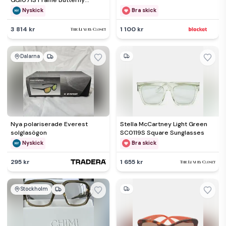
GG1071S Frame Butterfly
Sunglasses
Nyskick
Bra skick
3 814 kr
1 100 kr
Dalarna
Nya polariserade Everest
Stella McCartney Light Green
solglasögon
SC0119S Square Sunglasses
Nyskick
Bra skick
295 kr
1 655 kr
Stockholm