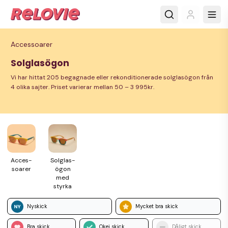
Accessoarer
Solglasögon
Vi har hittat 205 begagnade eller rekonditionerade solglasögon från
4 olika sajter. Priset varierar mellan 50 – 3 995kr.
Acces­
Solglas­
soarer
ögon
med
styrka
Nyskick
Mycket bra skick
Bra skick
Okej skick
Dåligt skick