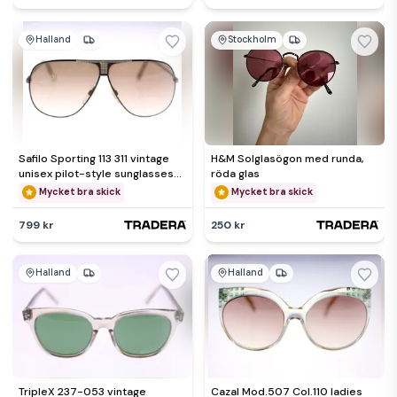
Halland
Stockholm
Safilo Sporting 113 311 vintage
H&M Solglasögon med runda,
unisex pilot-style sunglasses-
röda glas
circa 1980s-32g
Mycket bra skick
Mycket bra skick
799 kr
250 kr
Halland
Halland
TripleX 237-053 vintage
Cazal Mod.507 Col.110 ladies