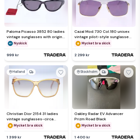
Paloma Picasso 3852 80 ladies
Cazal Mod.730 Col.180 unisex
vintage sunglasses with original
vintage pilot-style sunglasses-
soft case-1980s
circa 1980s-38g
Nyskick
Mycket bra skick
999 kr
2 299 kr
Halland
Stockholm
Christian Dior 2154 31 ladies
Oakley Radar EV Advancer
vintage sunglasses-circa
Prizm Road Black
1980s-Made in Germany-26g
Mycket bra skick
Mycket bra skick
1 399 kr
1 400 kr