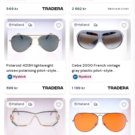
549 kr
2 992 kr
Halland
Halland
Polaroid 4213H lightweight
Cebe 2000 French vintage
unisex polarising pilot-style
gray plastic pilot-style
vintage sunglasses-14g
sunglasses for men-1980s-
Nyskick
Nyskick
NEW
599 kr
1 199 kr
Halland
Halland