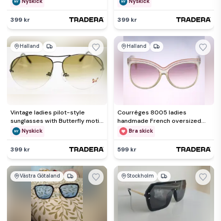
Nyskick
Nyskick
399 kr
399 kr
Halland
Halland
Vintage ladies pilot-style
Courréges 8005 ladies
sunglasses with Butterfly motif
handmade French oversized
detail-circa 80s-NEW
sunglasses - circa 1970s-32g
Nyskick
Bra skick
399 kr
599 kr
Västra Götaland
Stockholm