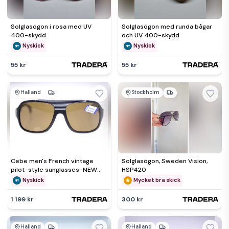
Solglasögon i rosa med UV
Solglasögon med runda bågar
400-skydd
och UV 400-skydd
Nyskick
Nyskick
55 kr
55 kr
Halland
Stockholm
Cebe men's French vintage
Solglasögon, Sweden Vision,
pilot-style sunglasses-NEW
HSP420
old stock-circa 1980s-42g
Nyskick
Mycket bra skick
1 199 kr
300 kr
Halland
Halland