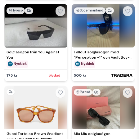
Tyresö
Södermanland
Solglasögon från You Against
Fallout solglasögon med
You
"Perception +1" och Vault Boy-
mönster
Nyskick
Nyskick
175 kr
500 kr
Tyresö
Gucci Tortoise Brown Gradient
Miu Miu solglasögon