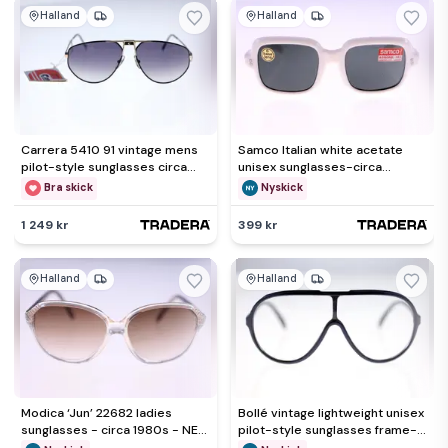
Halland
Halland
Carrera 5410 91 vintage mens
Samco Italian white acetate
pilot-style sunglasses circa
unisex sunglasses-circa
1980s-NEW-Weight 22g
1960s/1970s -NEW-Weight 36g
Bra skick
Nyskick
1 249 kr
399 kr
Halland
Halland
Modica ‘Jun’ 22682 ladies
Bollé vintage lightweight unisex
sunglasses - circa 1980s - NEW
pilot-style sunglasses frame-
- Weight 26g
circa 1980s-22g