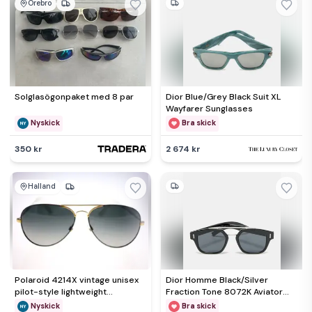
Örebro
Solglasögonpaket med 8 par
Dior Blue/Grey Black Suit XL
Wayfarer Sunglasses
Nyskick
Bra skick
350 kr
2 674 kr
Halland
Polaroid 4214X vintage unisex
Dior Homme Black/Silver
pilot-style lightweight
Fraction Tone 8072K Aviator
polarising sunglasses-NEW
Sunglasses
Nyskick
Bra skick