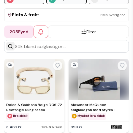
Plats & frakt
Hela Sverige
205
Fynd
Filter
Visa allt
Kan skickas
Upphämtning
Dolce & Gabbana Beige DG6172
Alexander McQueen
Rectangle Sunglasses
solglasögon med styrka i
linserna
Bra skick
Mycket bra skick
3 463 kr
399 kr