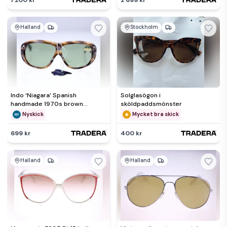
Halland
Stockholm
Indo ‘Niagara’ Spanish
Solglasögon i
handmade 1970s brown
sköldpaddsmönster
cutaway acetate unisex
Nyskick
Mycket bra skick
sunglasses
699 kr
400 kr
Halland
Halland