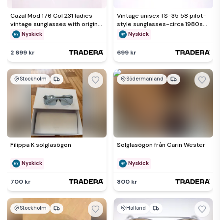
Cazal Mod 176 Col 231 ladies
Vintage unisex TS-35 58 pilot-
vintage sunglasses with original
style sunglasses-circa 1980s-
clear lenses-NEW
NEW (Weight: 24g)
Nyskick
Nyskick
2 699 kr
699 kr
Stockholm
Södermanland
Filippa K solglasögon
Solglasögon från Carin Wester
Nyskick
Nyskick
700 kr
800 kr
Stockholm
Halland