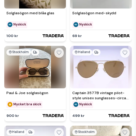
Solglasögon med blåa glas
Solglasögon med-skydd
Nyskick
Nyskick
100 kr
69 kr
Stockholm
Halland
Paul & Joe solglasögon
Captain 3577B vintage pilot-
style unisex sunglasses-circa
1980s (Weight: 22g)
Mycket bra skick
Nyskick
900 kr
499 kr
Halland
Stockholm