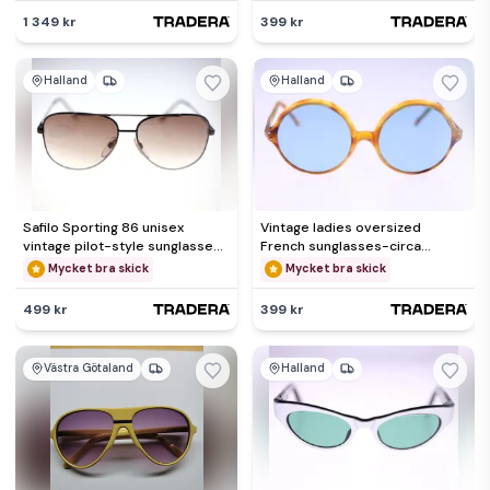
1 349 kr
399 kr
Halland
Halland
Safilo Sporting 86 unisex
Vintage ladies oversized
vintage pilot-style sunglasses-
French sunglasses-circa
circa 1980s-NEW-24g
1970s-Weight 42g-FREE
Mycket bra skick
Mycket bra skick
postage
499 kr
399 kr
Västra Götaland
Halland