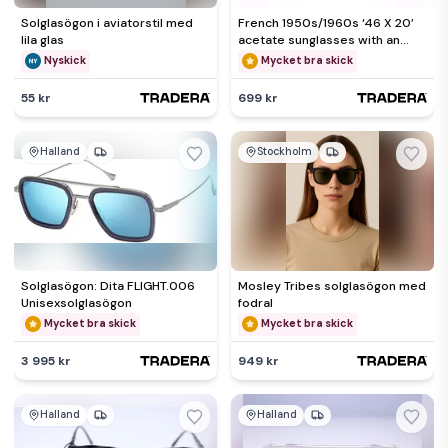
Solglasögon i aviatorstil med
French 1950s/1960s ‘46 X 20’
lila glas
acetate sunglasses with an
exterior silver coating
Nyskick
Mycket bra skick
55 kr
699 kr
Halland
Stockholm
Solglasögon: Dita FLIGHT.006
Mosley Tribes solglasögon med
Unisexsolglasögon
fodral
Mycket bra skick
Mycket bra skick
3 995 kr
949 kr
Halland
Halland