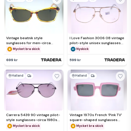
Vintage beatnik style
I Love Fashion 3006 08 vintage
sunglasses for men-circa
pilot-style unisex sunglasses
1960s (Weight: 30g) FREE
frame-NEW-26g
Mycket bra skick
Nyskick
postage
699 kr
599 kr
Halland
Halland
Carrera 5439 90 vintage pilot-
Vintage 1970s French ‘Pink TV’
style sunglasses-circa 1980s-
square-shaped sunglasses
NEW with tag-24g
(Weight: 38g) FREE POST
Mycket bra skick
Mycket bra skick