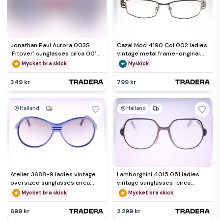
Jonathan Paul Aurora 003S
Cazal Mod 4190 Col 002 ladies
‘Fitover’ sunglasses circa 00’s
vintage metal frame-original
- NEW - Weight 30g
clear lenses-1980s
Mycket bra skick
Nyskick
349 kr
799 kr
Halland
Halland
Atelier 3688-9 ladies vintage
Lamborghini 4015 051 ladies
oversized sunglasses circa
vintage sunglasses-circa
1980s-FREE postage
1970s-very rare-Weight 36g
Mycket bra skick
Mycket bra skick
699 kr
2 299 kr