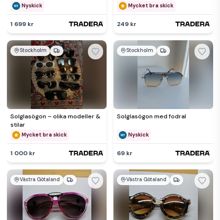
Zeiss Umbral lenses-NEW
6g-FREE postage
Nyskick
Mycket bra skick
1 699 kr
249 kr
Stockholm
Stockholm
Solglasögon – olika modeller &
Solglasögon med fodral
stilar
Mycket bra skick
Nyskick
1 000 kr
69 kr
Västra Götaland
Västra Götaland