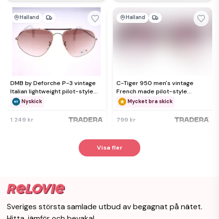
Halland
Halland
DMB by Deforche P-3 vintage
C-Tiger 950 men's vintage
Italian lightweight pilot-style
French made pilot-style
sunglasses for men
sunglasses-circa 1980s-38g
Nyskick
Mycket bra skick
1 249 kr
799 kr
Visa fler
Sveriges största samlade utbud av begagnat på nätet.
Hitta, jämför och bevaka!