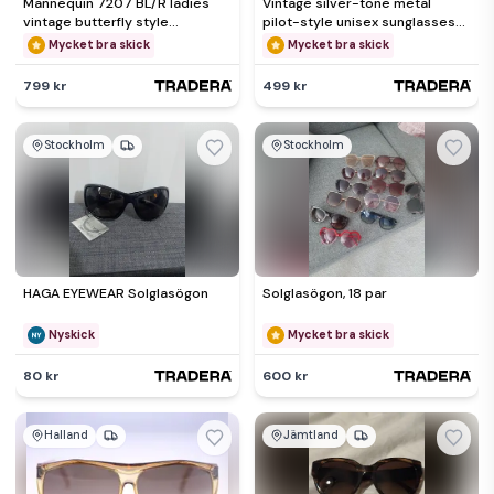
Mannequin 7207 BL/R ladies
Vintage silver-tone metal
vintage butterfly style
pilot-style unisex sunglasses-
sunglasses-circa 1980s-30g
circa 1980s-Weight 34g
Mycket bra skick
Mycket bra skick
799 kr
499 kr
Stockholm
Stockholm
HAGA EYEWEAR Solglasögon
Solglasögon, 18 par
Nyskick
Mycket bra skick
80 kr
600 kr
Halland
Jämtland