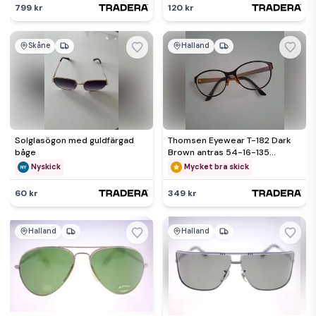
799 kr
120 kr
Skåne
Halland
Solglasögon med guldfärgad
Thomsen Eyewear T-182 Dark
båge
Brown antras 54-16-135
Denmark Scandinavian Design
Nyskick
Mycket bra skick
60 kr
349 kr
Halland
Halland