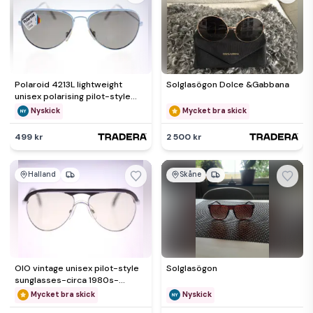
Polaroid 4213L lightweight
Solglasögon Dolce &Gabbana
unisex polarising pilot-style
vintage sunglasses-NEW
Nyskick
Mycket bra skick
499 kr
2 500 kr
Halland
Skåne
OIO vintage unisex pilot-style
Solglasögon
sunglasses-circa 1980s-
Weight 42g-FREE postage
Mycket bra skick
Nyskick