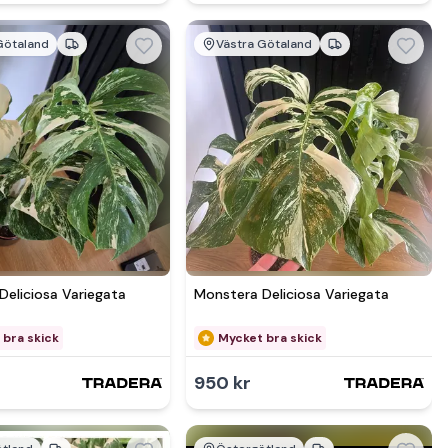
Götaland
Västra Götaland
Se mer hos
Deliciosa Variegata
Monstera Deliciosa Variegata
 bra skick
Mycket bra skick
950 kr