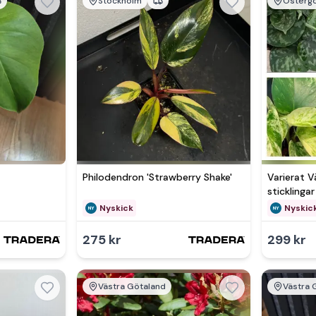
Stockholm
Östergö
Se 
Philodendron 'Strawberry Shake'
Varierat V
sticklinga
Philodend
Nyskick
Nyskic
275 kr
299 kr
Västra Götaland
Västra 