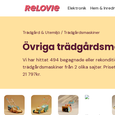
Elek­tronik
Hem & Inred­
Trädgård & Utemiljö /
Trädgårdsmaskiner
Övriga trädgårdsm
Vi har hittat 494 begagnade eller rekondit
trädgårdsmaskiner från 2 olika sajter. Prise
21 797kr.