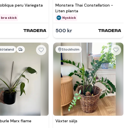
obliqua peru Variegata
Monstera Thai Constellation -
Liten planta
 bra skick
Nyskick
500 kr
Götaland
Stockholm
mer hos
Se mer hos
burle Marx flame
Växter säljs