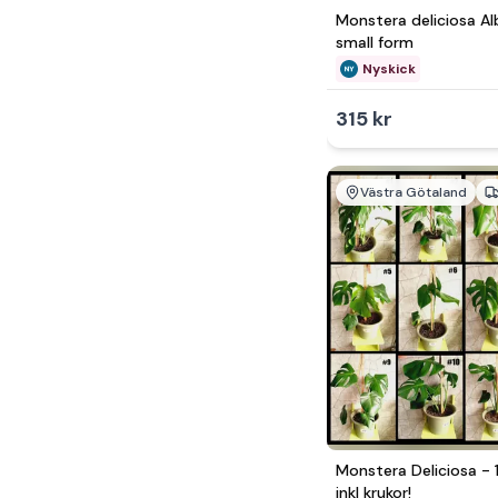
1 000 - 2 500kr
Monstera deliciosa Al
2 500 - 5 000kr
small form
Nyskick
5 000 - 10 000kr
Över 10 000kr
315 kr
Västra Götaland
Monstera Deliciosa - 
inkl krukor!