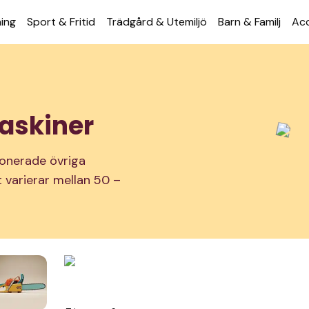
ning
Sport & Fritid
Trädgård & Utemiljö
Barn & Familj
Acc
askiner
ionerade övriga
t varierar mellan 50 –