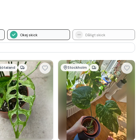
Okej skick
Dåligt skick
Götaland
Stockholm
mer hos
Se mer hos