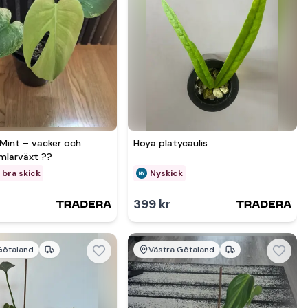
mer hos
Se mer hos
Mint – vacker och
Hoya platycaulis
amlarväxt ??
 bra skick
Nyskick
399 kr
Götaland
Västra Götaland
mer hos
Se mer hos