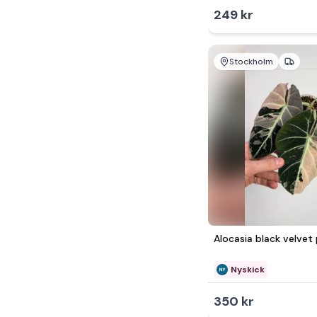
249 kr
Stockholm
Alocasia black velvet 
Nyskick
350 kr