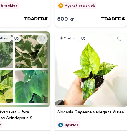
 bra skick
Mycket bra skick
500 kr
tland
Örebro
mer hos
Se mer hos
äxtpaket - fyra
Alocasia Gageana variegata Aurea
r av Scindapsus &
on…..
k
Nyskick