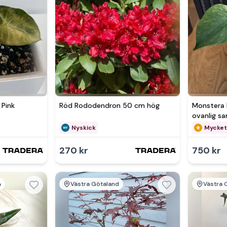
Se 
 Pink
Röd Rododendron 50 cm hög
Monstera 
ovanlig s
Nyskick
Mycket
270 kr
750 kr
Västra Götaland
Västra 
Se 