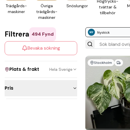
Högtrycks­
Trädgårds­
Övriga
Snö­slungor
M
tvättar &
maskiner
trädgårds­
till­behör
maskiner
Filtrera
Nyskick
494
Fynd
Bevaka sökning
Stockholm
Plats & frakt
Hela Sverige
Pris
Visa allt
Under 300kr
Kan skickas
200 - 500kr
Upphämtning
500 - 1 000kr