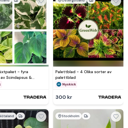
tland
Östergötland
mer hos
äxtpaket - fyra
Palettblad - 4 Olika sorter av
r av Scindapsus &
palettblad
ron… m.m
k
Nyskick
300 kr
Götaland
Stockholm