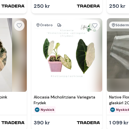
250 kr
250 kr
Örebro
Söderm
Se 
pink
Alocasia Micholitziana Variegata
Native Flo
Frydek
glaskärl 2
Nyskick
Nyskic
390 kr
1 099 kr