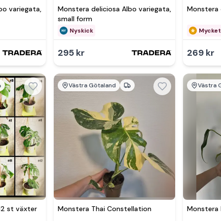
bo variegata,
Monstera deliciosa Albo variegata,
Monstera 
small form
Nyskick
Mycket
295 kr
269 kr
Västra Götaland
Västra 
Se 
12 st växter
Monstera Thai Constellation
Monstera 