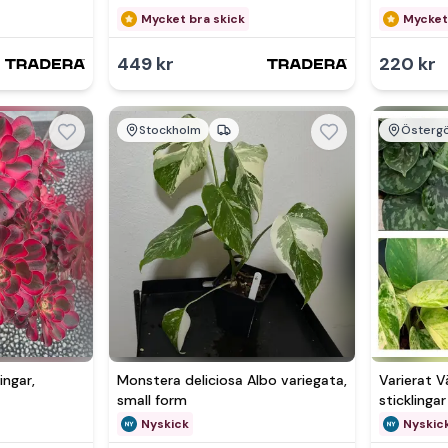
Mycket bra skick
Mycket
449 kr
220 kr
Stockholm
Östergö
Se 
ingar,
Monstera deliciosa Albo variegata,
Varierat V
small form
sticklinga
Philodendr
Nyskick
Nyskic