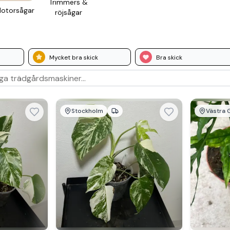
Trimmers &
otor­sågar
röjsågar
Mycket bra skick
Bra skick
Stockholm
Västra 
Se 