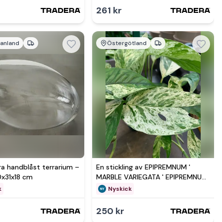
261 kr
anland
Östergötland
mer hos
Se mer hos
ra handblåst terrarium –
En stickling av EPIPREMNUM '
0x31x18 cm
MARBLE VARIEGATA ' EPIPREMNUM
PINNATUM
k
Nyskick
250 kr