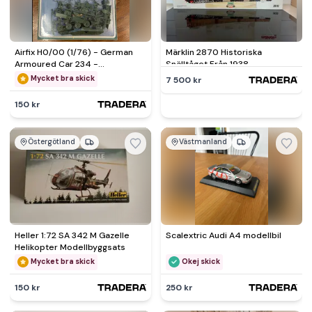
Airfix H0/00 (1/76) - German
Märklin 2870 Historiska
Armoured Car 234 -
Snälltåget Från 1938
blisterpack 1973
Mycket bra skick
7 500 kr
150 kr
Östergötland
Västmanland
Heller 1:72 SA 342 M Gazelle
Scalextric Audi A4 modellbil
Helikopter Modellbyggsats
Mycket bra skick
Okej skick
150 kr
250 kr