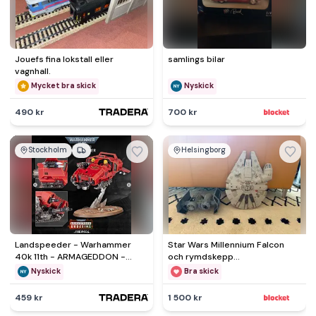
Jouefs fina lokstall eller
samlings bilar
vagnhall.
Mycket bra skick
Nyskick
490 kr
700 kr
Stockholm
Helsingborg
Landspeeder - Warhammer
Star Wars Millennium Falcon
40k 11th - ARMAGEDDON -
och rymdskepp
Space Marines
leksaksmodeller
Nyskick
Bra skick
459 kr
1 500 kr