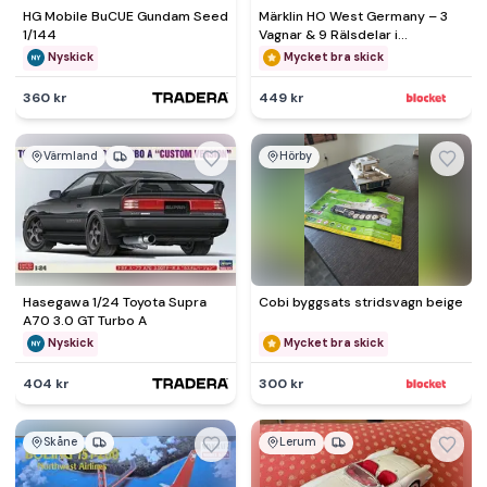
HG Mobile BuCUE Gundam Seed
Märklin HO West Germany – 3
1/144
Vagnar & 9 Rälsdelar i
Originalkartong
Nyskick
Mycket bra skick
360 kr
449 kr
Värmland
Hörby
Hasegawa 1/24 Toyota Supra
Cobi byggsats stridsvagn beige
A70 3.0 GT Turbo A
Nyskick
Mycket bra skick
404 kr
300 kr
Skåne
Lerum