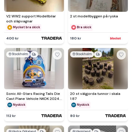
V2 WW2 support Modellbilar
2 st modellbyggen på ryska
och släpvagnar
Mycket bra skick
Bra skick
400 kr
180 kr
Stockholm
Stockholm
Sonic All-Stars Racing Tails Die
20 st välgjorda tunnor i skala
Cast Plane Vehicle NKOK 2024
1:87
Sealed
Nyskick
Nyskick
112 kr
80 kr
Västra Götaland
Värmland