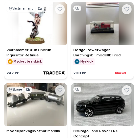
Västmanland
Warhammer 40k Cherub -
Dodge Powerwagon
Inquisitor Retinue
Bärgningsbil modellbil röd
Mycket bra skick
Nyskick
247 kr
200 kr
Skåne
Modelljärnvägsvagnar Märklin
BBurago Land Rover LRX
Concept