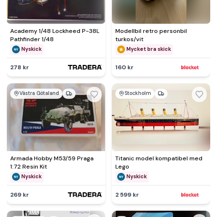
Academy 1/48 Lockheed P-38L
Modellbil retro personbil
Pathfinder 1/48
turkos/vit
Nyskick
Mycket bra skick
278 kr
160 kr
Västra Götaland
Stockholm
Armada Hobby M53/59 Praga
Titanic model kompatibel med
1:72 Resin Kit
Lego
Nyskick
Nyskick
269 kr
2 599 kr