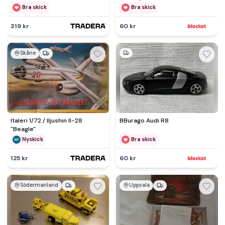
Bra skick
Bra skick
319 kr
60 kr
Skåne
Italeri 1/72 / Iljushin Il-28
BBurago Audi R8
"Beagle"
Nyskick
Bra skick
125 kr
60 kr
Södermanland
Uppsala