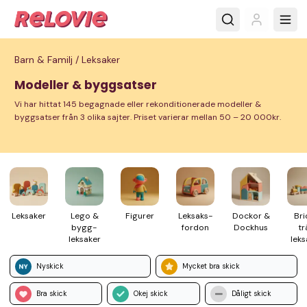
Barn & Familj /
Leksaker
Modeller & byggsatser
Vi har hittat 145 begagnade eller rekonditionerade modeller &
byggsatser från 3 olika sajter. Priset varierar mellan 50 – 20 000kr.
Leksaker
Lego &
Figurer
Leksaks­
Dockor &
Bri
bygg­
fordon
Dockhus
tr
leksaker
leks
Nyskick
Mycket bra skick
Bra skick
Okej skick
Dåligt skick