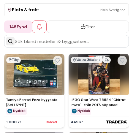
Plats & frakt
Hela Sverige
145
Fynd
Filter
Visa allt
Kan skickas
Upphämtning
Täby
Västra Götaland
Tamiya Ferrari Enzo byggsats
LEGO Star Wars 75524 "Chirrut
[SÄLLSYNT]
Imwe" -från 2017, oöppnad!
Nyskick
Nyskick
1 000 kr
449 kr