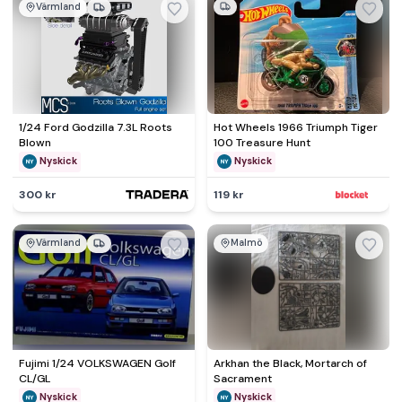
Värmland
1/24 Ford Godzilla 7.3L Roots
Hot Wheels 1966 Triumph Tiger
Blown
100 Treasure Hunt
Nyskick
Nyskick
300 kr
119 kr
Värmland
Malmö
Fujimi 1/24 VOLKSWAGEN Golf
Arkhan the Black, Mortarch of
CL/GL
Sacrament
Nyskick
Nyskick