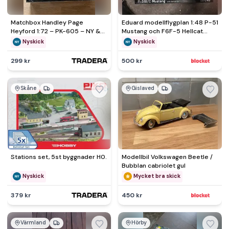
Matchbox Handley Page
Eduard modellflygplan 1:48 P-51
Heyford 1:72 – PK-605 – NY &
Mustang och F6F-5 Hellcat
FÖRSEGLAD
byggsatser
Nyskick
Nyskick
299 kr
500 kr
Skåne
Gislaved
Stations set, 5st byggnader H0.
Modellbil Volkswagen Beetle /
Bubblan cabriolet gul
Nyskick
Mycket bra skick
379 kr
450 kr
Värmland
Hörby