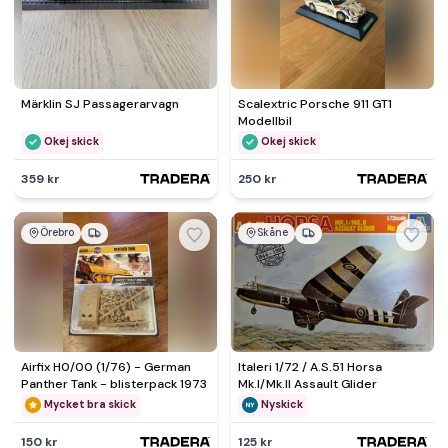
Märklin SJ Passagerarvagn
Scalextric Porsche 911 GT1
Modellbil
Okej skick
Okej skick
359 kr
250 kr
Örebro
Skåne
Airfix H0/00 (1/76) - German
Italeri 1/72 / A.S.51 Horsa
Panther Tank - blisterpack 1973
Mk.I/Mk.II Assault Glider
Mycket bra skick
Nyskick
150 kr
125 kr