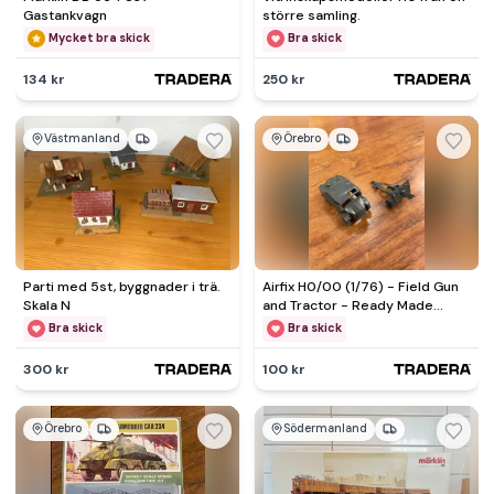
Gastankvagn
större samling.
Mycket bra skick
Bra skick
134 kr
250 kr
Västmanland
Örebro
Parti med 5st, byggnader i trä.
Airfix H0/00 (1/76) - Field Gun
Skala N
and Tractor - Ready Made
1960/70-tal
Bra skick
Bra skick
300 kr
100 kr
Örebro
Södermanland