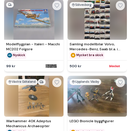
Sölvesborg
Modelflygplan - Italeri - Macchi
Samling modellbilar Volvo,
MC202 Folgore
Mercedes-Benz, Saab bl.a. i
skala i bra skick
Nyskick
Mycket bra skick
99 kr
500 kr
Västra Götaland
Upplands Väsby
Warhammer 40K Adeptus
LEGO Bionicle byggfigurer
Mechanicus Archaeopter