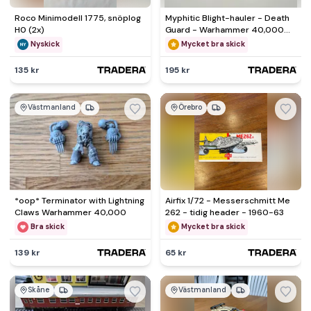
Roco Minimodell 1775, snöplog
Myphitic Blight-hauler - Death
H0 (2x)
Guard - Warhammer 40,000
40k
Nyskick
Mycket bra skick
135 kr
195 kr
Västmanland
Örebro
*oop* Terminator with Lightning
Airfix 1/72 - Messerschmitt Me
Claws Warhammer 40,000
262 - tidig header - 1960-63
Bra skick
Mycket bra skick
139 kr
65 kr
Skåne
Västmanland