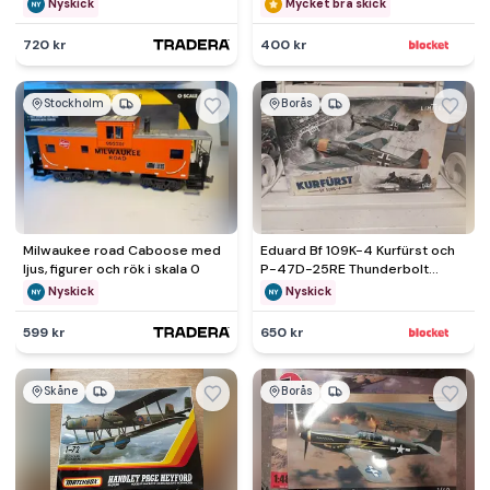
Nyskick
Mycket bra skick
720 kr
400 kr
Stockholm
Borås
Milwaukee road Caboose med
Eduard Bf 109K-4 Kurfürst och
ljus, figurer och rök i skala 0
P-47D-25RE Thunderbolt
flygplansmodeller 1/48
Nyskick
Nyskick
599 kr
650 kr
Skåne
Borås