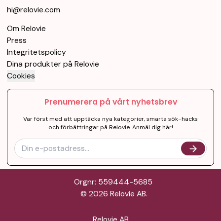
hi@relovie.com
Om Relovie
Press
Integritetspolicy
Dina produkter på Relovie
Cookies
Prenumerera på vårt nyhetsbrev
Var först med att upptäcka nya kategorier, smarta sök-hacks
och förbättringar på Relovie. Anmäl dig här!
Orgnr: 559444-5685
©
2026
Relovie AB.
Relovie AB