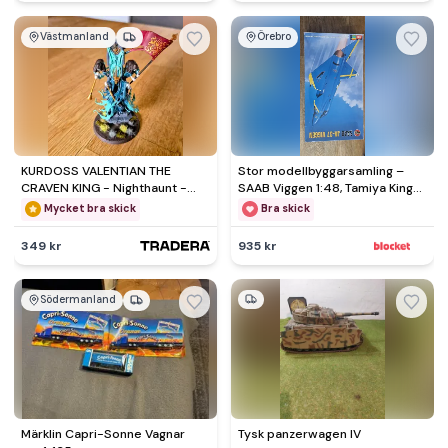
Västmanland
Örebro
KURDOSS VALENTIAN THE
Stor modellbyggarsamling –
CRAVEN KING - Nighthaunt -
SAAB Viggen 1:48, Tamiya King
Warhammer Age of Sigmar
Tiger, MiG-29 m.fl
Mycket bra skick
Bra skick
349 kr
935 kr
Södermanland
Märklin Capri-Sonne Vagnar
Tysk panzerwagen IV