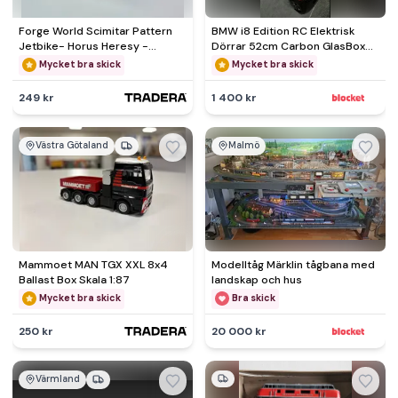
Forge World Scimitar Pattern
BMW i8 Edition RC Elektrisk
Jetbike- Horus Heresy -
Dörrar 52cm Carbon GlasBox
Warhammer 40,000
SeBilder
Mycket bra skick
Mycket bra skick
249 kr
1 400 kr
Västra Götaland
Malmö
Mammoet MAN TGX XXL 8x4
Modelltåg Märklin tågbana med
Ballast Box Skala 1:87
landskap och hus
Mycket bra skick
Bra skick
250 kr
20 000 kr
Värmland