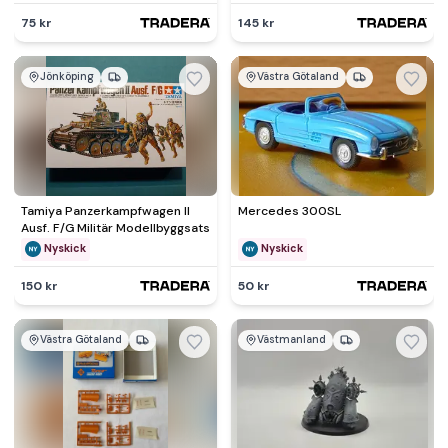
75 kr
145 kr
Jönköping
Västra Götaland
Tamiya Panzerkampfwagen II
Mercedes 300SL
Ausf. F/G Militär Modellbyggsats
Nyskick
Nyskick
150 kr
50 kr
Västra Götaland
Västmanland