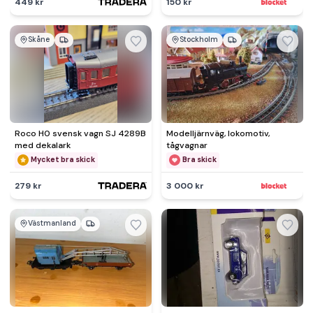
449 kr
150 kr
Skåne
Stockholm
Roco H0 svensk vagn SJ 4289B
Modelljärnväg, lokomotiv,
med dekalark
tågvagnar
Mycket bra skick
Bra skick
279 kr
3 000 kr
Västmanland