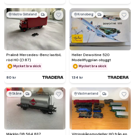
Västra Götaland
Kronoberg
Praliné Mercedes-Benz lastbil,
Heller Dewoitine 520
röd H0 ((1:87)
Modellflygplan obyggt
Mycket bra skick
Mycket bra skick
80 kr
134 kr
Skåne
Västmanland
Märklin DB 564 837
Vitrinskåpsmodeller H0 från en