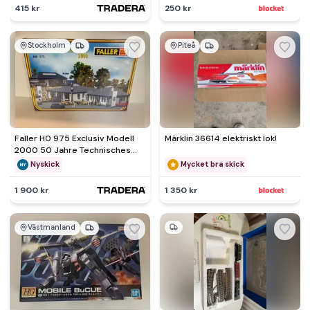
415 kr
250 kr
Stockholm
Piteå
Faller H0 975 Exclusiv Modell
Märklin 36614 elektriskt lok!
2000 50 Jahre Technisches
Hilfswerk THW
Nyskick
Mycket bra skick
1 900 kr
1 350 kr
Västmanland