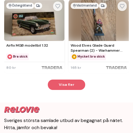
Östergötland
Västmanland
Airfix MGB modellbil 1:32
Wood Elves Glade Guard
Spearman (2) - Warhammer
Fantasy / The Old World
Bra skick
Mycket bra skick
80 kr
165 kr
Visa fler
Sveriges största samlade utbud av begagnat på nätet.
Hitta, jämför och bevaka!