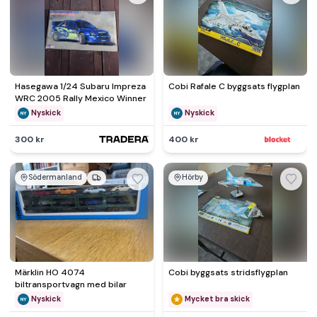
Hasegawa 1/24 Subaru Impreza
Cobi Rafale C byggsats flygplan
WRC 2005 Rally Mexico Winner
Nyskick
Nyskick
300 kr
400 kr
Södermanland
Hörby
Märklin HO 4074
Cobi byggsats stridsflygplan
biltransportvagn med bilar
Nyskick
Mycket bra skick