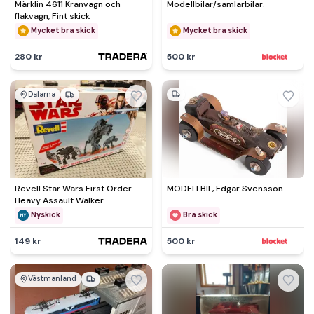
Märklin 4611 Kranvagn och
Modellbilar/samlarbilar.
flakvagn, Fint skick
Mycket bra skick
Mycket bra skick
280 kr
500 kr
Dalarna
Revell Star Wars First Order
MODELLBIL, Edgar Svensson.
Heavy Assault Walker
modellbyggsats
Nyskick
Bra skick
149 kr
500 kr
Västmanland