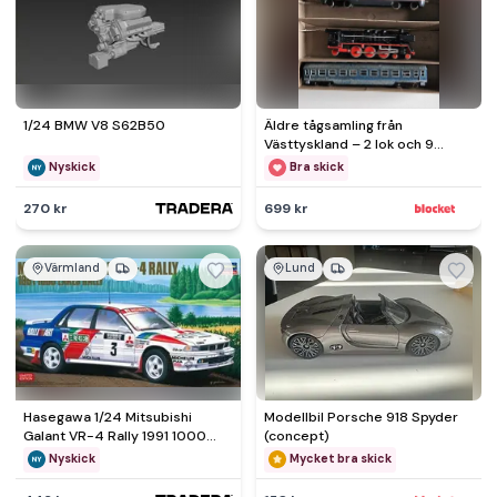
1/24 BMW V8 S62B50
Äldre tågsamling från
Västtyskland – 2 lok och 9
vagnar
Nyskick
Bra skick
270 kr
699 kr
Värmland
Lund
Hasegawa 1/24 Mitsubishi
Modellbil Porsche 918 Spyder
Galant VR-4 Rally 1991 1000
(concept)
Lakes Rally
Nyskick
Mycket bra skick