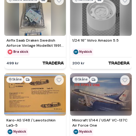
Airfix Saab Draken Swedish
1/24 16" Volvo Amazon 5.5
Airforce Vintage Modellkit 1991
Samlarobjekt
Bra skick
Nyskick
499 kr
200 kr
Skåne
Skåne
Karo-AS 1/48 / Lawotschkin
Minicraft 1/144 / USAF VC-137C
LaG-5
Air Force One
Nyskick
Nyskick