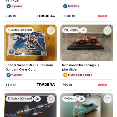
no.4425
Nyskick
Nyskick
300 kr
1 000 kr
Västra Götaland
Ljungby
Bandai Namco MGSD Freedom
Röd modellbil racingbil i
Gundam Clear Color
plastlåda
Nyskick
Mycket bra skick
630 kr
750 kr
Västra Götaland
Örebro