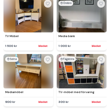
Örebro
TV Möbel
Media bänk
1 500 kr
1 000 kr
Solna
Fagersta
Mediamöbel
TV-möbel med förvaring
900 kr
300 kr