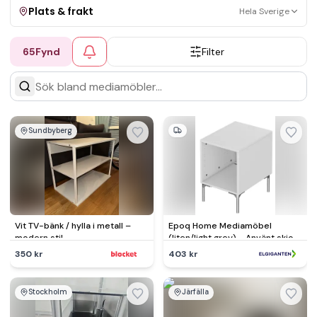
Plats & frakt
Hela Sverige
65
Fynd
Filter
Visa allt
Kan skickas
Upphämtning
Sundbyberg
Vit TV-bänk / hylla i metall –
Epoq Home Mediamöbel
modern stil
(liten/light grey) - Använt skick
– Synliga skador, fullt funktionell
350 kr
403 kr
Stockholm
Järfälla