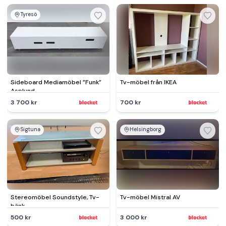
Tyresö
Sideboard Mediamöbel ”Funk”
Tv-möbel från IKEA
Asplund
3 700 kr
700 kr
Sigtuna
Helsingborg
Stereomöbel Soundstyle, Tv-
Tv-möbel Mistral AV
bänk.
500 kr
3 000 kr