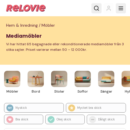
Hem & Inredning /
Möbler
Mediamöbler
Vi har hittat 65 begagnade eller rekonditionerade mediamöbler från 3
olika sajter. Priset varierar mellan 50 – 12 000kr.
Möbler
Bord
Stolar
Soffor
Sängar
Hyl
Nyskick
Mycket bra skick
Bra skick
Okej skick
Dåligt skick