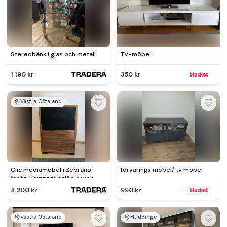
Stereobänk i glas och metall
TV-möbel
1 190 kr
350 kr
Västra Götaland
Clic mediamöbel i Zebrano
förvarings möbel/ tv möbel
fanér. Komprimisslös dansk
kvalitetsmöbel.
4 200 kr
990 kr
Västra Götaland
Huddinge