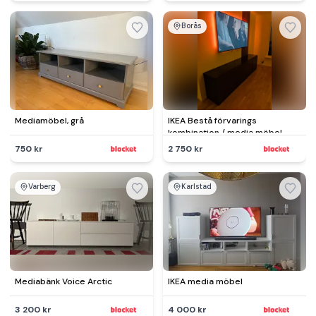
Borås
Mediamöbel, grå
IKEA Bestå förvarings
kombination / media möbel
750 kr
2 750 kr
Varberg
Karlstad
Mediabänk Voice Arctic
IKEA media möbel
3 200 kr
4 000 kr