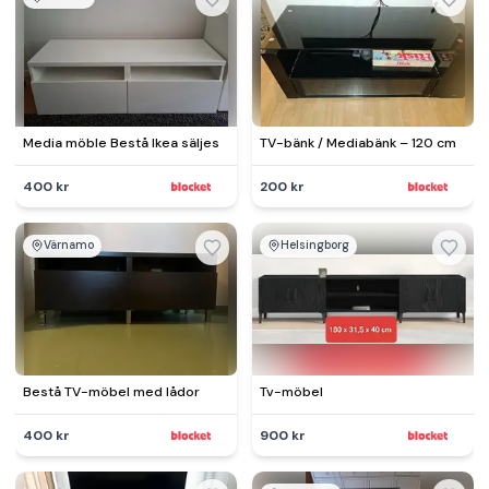
Media möble Bestå Ikea säljes
TV-bänk / Mediabänk – 120 cm
400 kr
200 kr
Värnamo
Helsingborg
Bestå TV-möbel med lådor
Tv-möbel
400 kr
900 kr