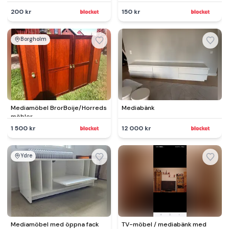
(Benno?)
200 kr
150 kr
Borgholm
Mediamöbel BrorBoije/Horreds
Mediabänk
möbler
1 500 kr
12 000 kr
Ydre
Mediamöbel med öppna fack
TV-möbel / mediabänk med