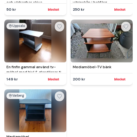
och utdragbar skiva
vitrinskåp i bokfärg
50 kr
250 kr
Uppsala
En finfin gammal använd tv-
Mediamöbel-TV bänk
möbel med hjul & glasdörrar till
ett förvaringssskåp.
149 kr
200 kr
Varberg
Mediamöbel