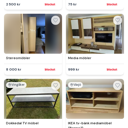
2 500 kr
75 kr
Stereomöbler
Media möbler
8 000 kr
999 kr
Vingåker
Växjö
Dokkedal TV möbel
IKEA tv-bänk mediamöbel