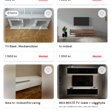
Solna
TV Bänk , Mediamöbler
tv möbel
1 500 kr
1 200 kr
Ikea tv-möbel/förvaring
IKEA BESTÅ TV-bänk + vägghylla
med rökfärgade glasluckor