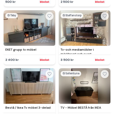
500 kr
2 500 kr
Täby
Staffanstorp
EKET grupp tv möbel
Tv-och mediamöbler i
mörkbrunt och svart
2 400 kr
3 500 kr
Sollentuna
Bestå / Ikea Tv möbel 3-delad
TV - Möbel BESTÅ från IKEA