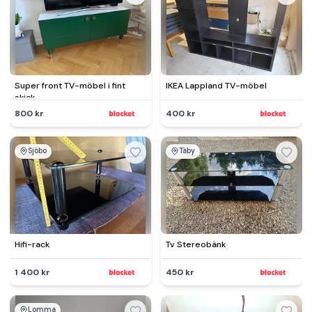
Super front TV-möbel i fint
IKEA Lappland TV-möbel
skick.
800 kr
400 kr
Sjöbo
Täby
Hifi-rack
Tv Stereobänk
1 400 kr
450 kr
Lomma