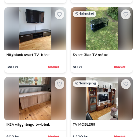
Halmstad
Högblank svart TV-bänk
Svart Glas TV möbel
650 kr
50 kr
Norrköping
IKEA vägghängd tv-bänk
TV MÖBLER!!
500 kr
1 200 kr