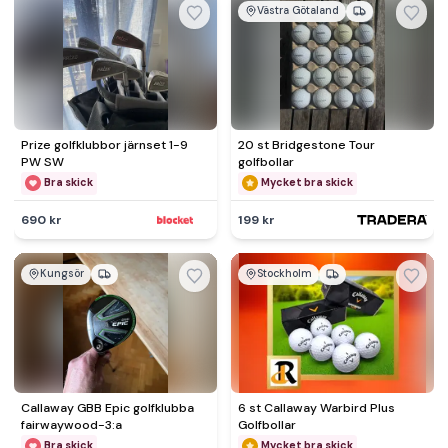
Västra Götaland
Prize golfklubbor järnset 1-9
20 st Bridgestone Tour
PW SW
golfbollar
Bra skick
Mycket bra skick
690 kr
199 kr
Kungsör
Stockholm
Callaway GBB Epic golfklubba
6 st Callaway Warbird Plus
fairwaywood-3:a
Golfbollar
Bra skick
Mycket bra skick