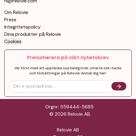
hi@relovie.com
Om Relovie
Press
Integritetspolicy
Dina produkter på Relovie
Cookies
Prenumerera på vårt nyhetsbrev
Var först med att upptäcka nya kategorier, smarta sök-hacks
och förbättringar på Relovie. Anmäl dig här!
Orgnr: 559444-5685
©
2026
Relovie AB.
Relovie AB