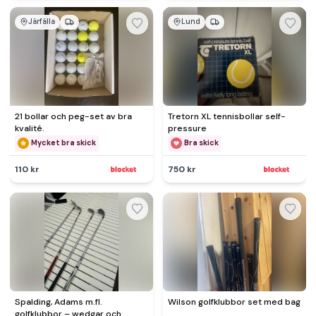
Järfälla
Lund
21 bollar och peg-set av bra
Tretorn XL tennisbollar self-
kvalité.
pressure
Mycket bra skick
Bra skick
110 kr
750 kr
Spalding, Adams m.fl.
Wilson golfklubbor set med bag
golfklubbor – wedgar och