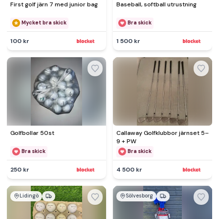
First golf järn 7 med junior bag
Baseball, softball utrustning
Mycket bra skick
Bra skick
100 kr
1 500 kr
Golfbollar 50st
Callaway Golfklubbor järnset 5–
9 + PW
Bra skick
Bra skick
250 kr
4 500 kr
Lidingö
Sölvesborg