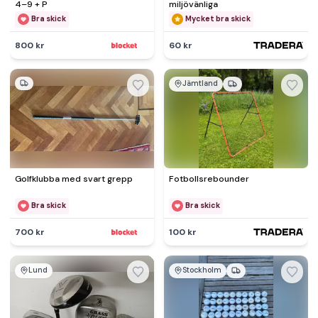
4–9 + P
miljövänliga
Bra skick
Mycket bra skick
800 kr
60 kr
Jämtland
Golfklubba med svart grepp
Fotbollsrebounder
Bra skick
Bra skick
700 kr
100 kr
Lund
Stockholm