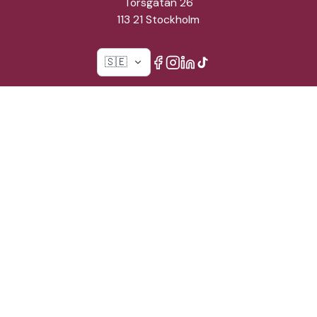
Torsgatan 26
113 21 Stockholm
🇸🇪