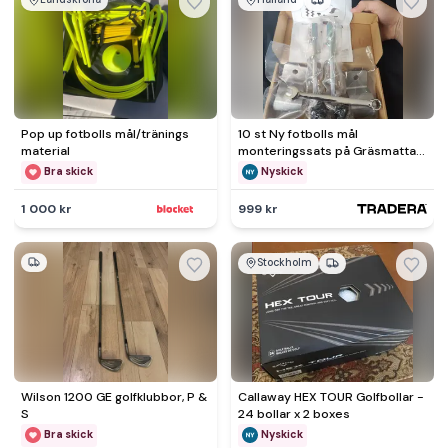
Pop up fotbolls mål/tränings
10 st Ny fotbolls mål
material
monteringssats på Gräsmatta
från EXIT rek pris 5'300kr
Bra skick
Nyskick
1 000 kr
999 kr
Stockholm
Wilson 1200 GE golfklubbor, P &
Callaway HEX TOUR Golfbollar -
S
24 bollar x 2 boxes
Bra skick
Nyskick