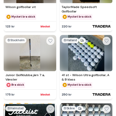
Wilson golfbollar vit
TaylorMade Speedsoft
Golfbollar
Mycket bra skick
Mycket bra skick
123 kr
220 kr
Stockholm
Halland
Junior Golfklubba järn 7:a,
41 st - Wilson Ultra golfbollar, A
Vänster
& B klass
Bra skick
Mycket bra skick
175 kr
250 kr
Halmstad
Skåne