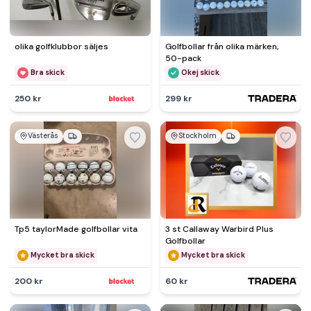
olika golfklubbor säljes
Golfbollar från olika märken,
50-pack
Bra skick
Okej skick
250 kr
299 kr
Västerås
Stockholm
Tp5 taylorMade golfbollar vita
3 st Callaway Warbird Plus
Golfbollar
Mycket bra skick
Mycket bra skick
200 kr
60 kr