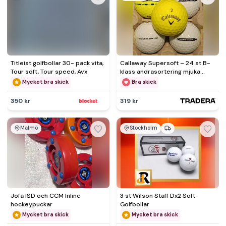
Titleist golfbollar 30- pack vita,
Callaway Supersoft – 24 st B-
Tour soft, Tour speed, Avx
klass andrasortering mjuka
distansbollar
Mycket bra skick
Bra skick
350 kr
319 kr
Malmö
Stockholm
Jofa ISD och CCM Inline
3 st Wilson Staff Dx2 Soft
hockeypuckar
Golfbollar
Mycket bra skick
Mycket bra skick