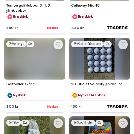
Tumba golfklubbor 3, 4, 8,
Callaway Mix 48
järnklubbor
Bra skick
Bra skick
399 kr
440 kr
Vellinge
Västra Götaland
Golfbollar skåne
20 Titleist Velocity golfbollar
Nyskick
Mycket bra skick
300 kr
150 kr
Täby
Stockholm