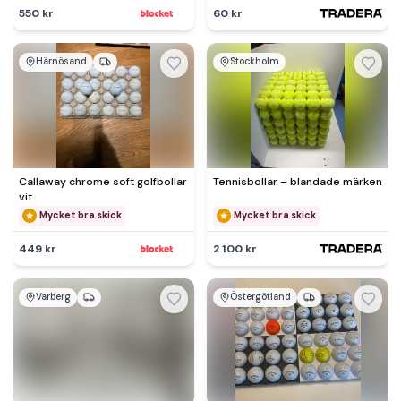
550 kr
60 kr
Härnösand
Stockholm
Callaway chrome soft golfbollar
Tennisbollar – blandade märken
vit
Mycket bra skick
Mycket bra skick
449 kr
2 100 kr
Varberg
Östergötland