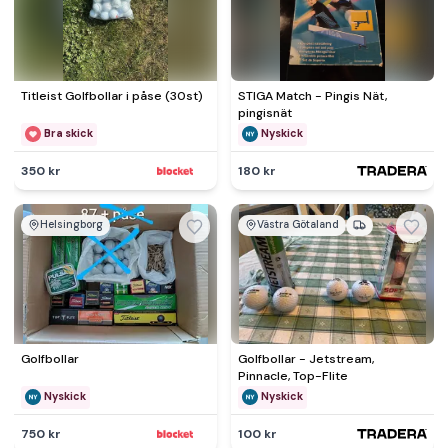
Titleist Golfbollar i påse (30st)
STIGA Match - Pingis Nät,
pingisnät
Bra skick
Nyskick
350 kr
180 kr
Helsingborg
Västra Götaland
Golfbollar
Golfbollar - Jetstream,
Pinnacle, Top-Flite
Nyskick
Nyskick
750 kr
100 kr