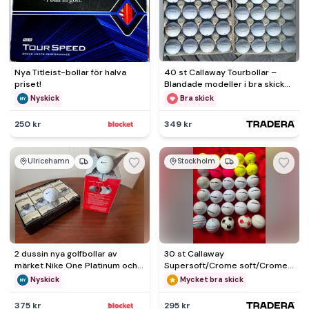
Nya Titleist-bollar för halva
40 st Callaway Tourbollar –
priset!
Blandade modeller i bra skick
(A/B-klass)
Nyskick
Bra skick
250 kr
349 kr
Ulricehamn
Stockholm
2 dussin nya golfbollar av
30 st Callaway
märket Nike One Platinum och
Supersoft/Crome soft/Crome
Nike Touraccuracy.
Tour golfbollar
Nyskick
Mycket bra skick
375 kr
295 kr