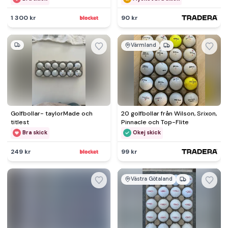
1 300 kr
90 kr
Värmland
Golfbollar- taylorMade och
20 golfbollar från Wilson, Srixon,
titlest
Pinnacle och Top-Flite
Bra skick
Okej skick
249 kr
99 kr
Västra Götaland