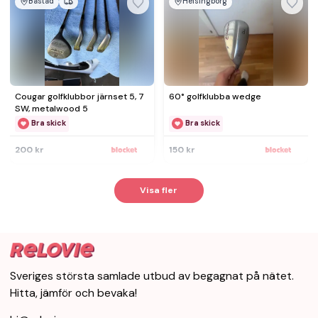
Båstad
Helsingborg
Cougar golfklubbor järnset 5, 7
60° golfklubba wedge
SW, metalwood 5
Bra skick
Bra skick
200 kr
150 kr
Visa fler
Sveriges största samlade utbud av begagnat på nätet.
Hitta, jämför och bevaka!