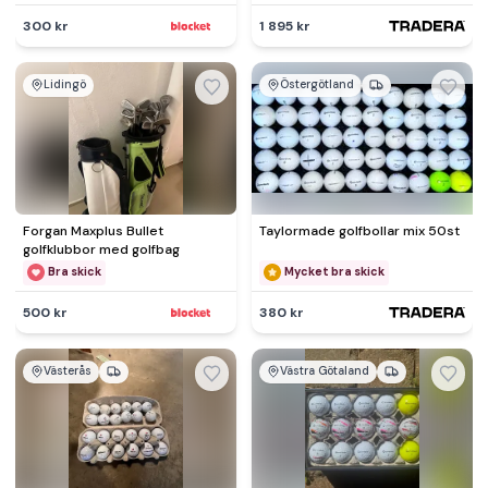
300 kr
1 895 kr
Lidingö
Östergötland
Forgan Maxplus Bullet
Taylormade golfbollar mix 50st
golfklubbor med golfbag
Bra skick
Mycket bra skick
500 kr
380 kr
Västerås
Västra Götaland