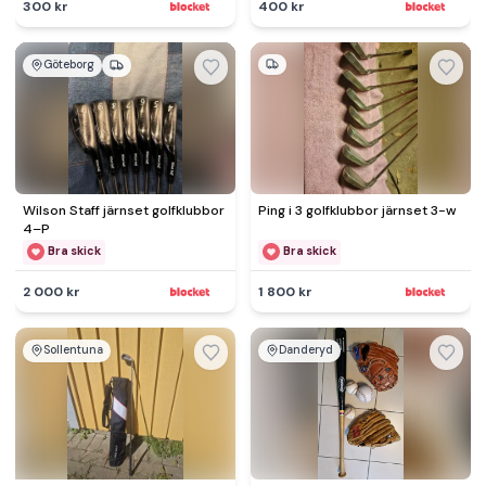
300 kr
400 kr
Göteborg
Wilson Staff järnset golfklubbor
Ping i 3 golfklubbor järnset 3-w
4–P
Bra skick
Bra skick
2 000 kr
1 800 kr
Sollentuna
Danderyd