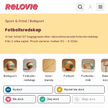
Sport & Fritid /
Bollsport
Fotbollsredskap
Vi har hittat 127 begagnade eller rekonditionerade fotbollsredskap
från 2 olika sajter. Priset varierar mellan 50 – 6 120kr.
Boll­sport
Fotbolls­
Inne­
Fotboll
Fotbolls­
Bas
redskap
bandy
mål
kor
Nyskick
Mycket bra skick
Bra skick
Okej skick
Dåligt skick