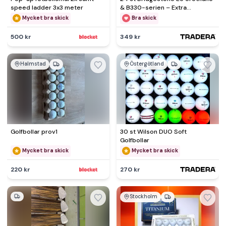
speed ladder 3x3 meter
& B330-serien – Extra
prisvärda urethanbollar!
Mycket bra skick
Bra skick
500 kr
349 kr
Halmstad
Östergötland
Golfbollar prov1
30 st Wilson DUO Soft
Golfbollar
Mycket bra skick
Mycket bra skick
220 kr
270 kr
Stockholm