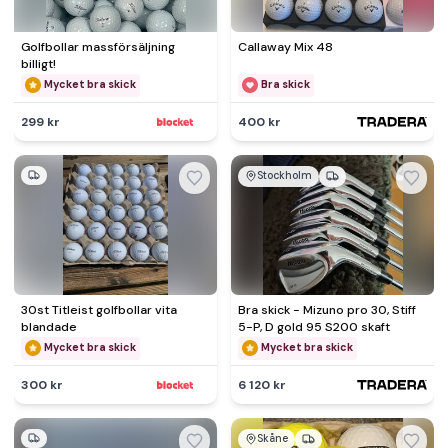
Golfbollar massförsäljning
Callaway Mix 48
billigt!
Mycket bra skick
Bra skick
299 kr
400 kr
Stockholm
30st Titleist golfbollar vita
Bra skick - Mizuno pro 30, Stiff
blandade
5-P, D gold 95 S200 skaft
Mycket bra skick
Mycket bra skick
300 kr
6 120 kr
Skåne