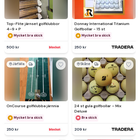
Top-Flite järnset golfklubbor
Donnay International Titanium
4–9 + P
Golfbollar - 15 st
Mycket bra skick
Mycket bra skick
500 kr
250 kr
Järfälla
Skåne
OnCourse golfklubba järnnia
24 st gula golfbollar – Mix
Deluxe
Mycket bra skick
Bra skick
250 kr
209 kr