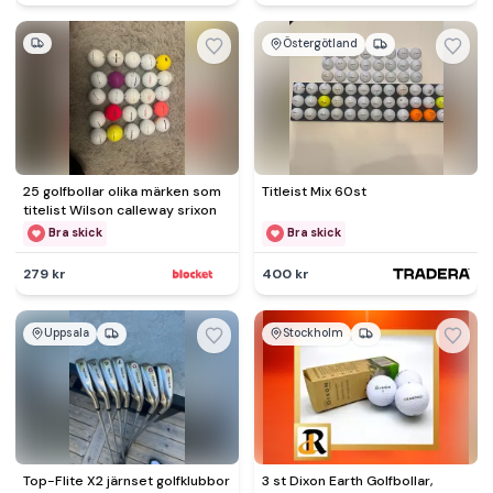
Östergötland
25 golfbollar olika märken som
Titleist Mix 60st
titelist Wilson calleway srixon
Bra skick
Bra skick
279 kr
400 kr
Uppsala
Stockholm
Top-Flite X2 järnset golfklubbor
3 st Dixon Earth Golfbollar,