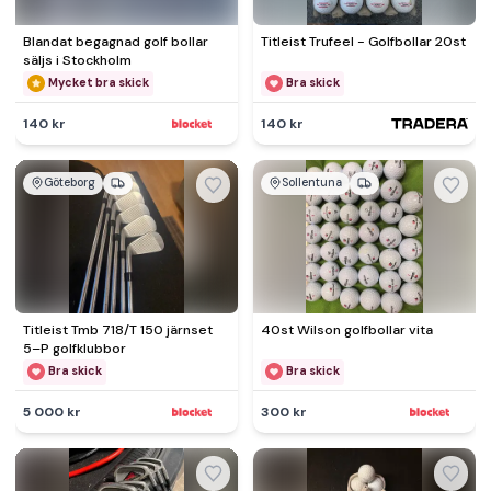
Blandat begagnad golf bollar
Titleist Trufeel - Golfbollar 20st
säljs i Stockholm
Mycket bra skick
Bra skick
140 kr
140 kr
Göteborg
Sollentuna
Titleist Tmb 718/T 150 järnset
40st Wilson golfbollar vita
5–P golfklubbor
Bra skick
Bra skick
5 000 kr
300 kr