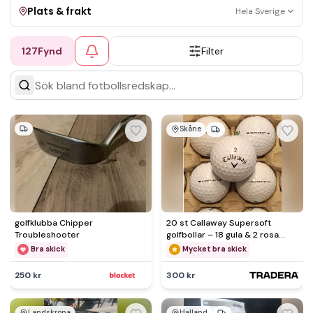
Plats & frakt
Hela Sverige
127
Fynd
Filter
Visa allt
Kan skickas
Upphämtning
Skåne
golfklubba Chipper
20 st Callaway Supersoft
Troubleshooter
golfbollar – 18 gula & 2 rosa
Färgglad auktion st Cal
Bra skick
Mycket bra skick
250 kr
300 kr
Landskrona
Halland