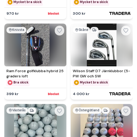
KLASS!!!!!
Mycket bra skick
Mycket bra skick
970 kr
300 kr
Knivsta
Skåne
Ram Force golfklubba hybrid 25
Wilson Staff D7 Järnklubbor (5-
graders loft
PW GW och SW
Bra skick
Mycket bra skick
399 kr
4 000 kr
Västerås
Östergötland