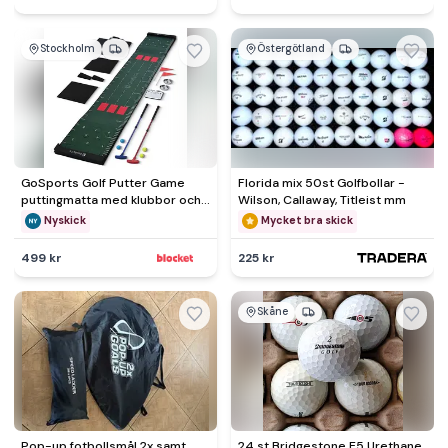
Stockholm
Östergötland
GoSports Golf Putter Game
Florida mix 50st Golfbollar -
puttingmatta med klubbor och
Wilson, Callaway, Titleist mm
bollar
Nyskick
Mycket bra skick
499 kr
225 kr
Skåne
Pop-up fotbollsmål 2x samt
24 st Bridgestone E5 Urethane