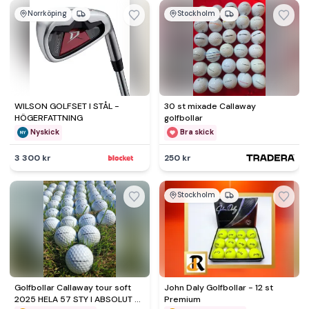
Norrköping
Stockholm
WILSON GOLFSET I STÅL -
30 st mixade Callaway
HÖGERFATTNING
golfbollar
Nyskick
Bra skick
3 300 kr
250 kr
Stockholm
Golfbollar Callaway tour soft
John Daly Golfbollar - 12 st
2025 HELA 57 STY I ABSOLUT A
Premium