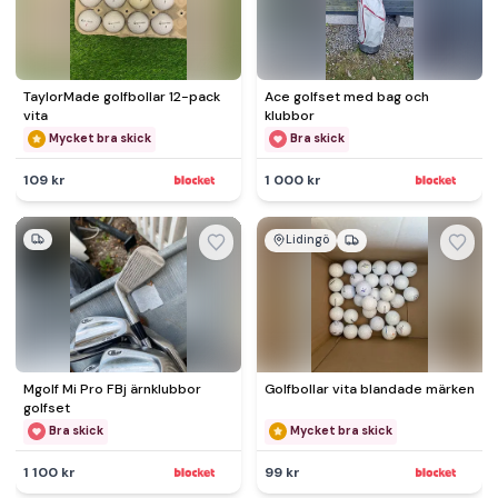
TaylorMade golfbollar 12-pack
Ace golfset med bag och
vita
klubbor
Mycket bra skick
Bra skick
109 kr
1 000 kr
Lidingö
Mgolf Mi Pro FBj ärnklubbor
Golfbollar vita blandade märken
golfset
Bra skick
Mycket bra skick
1 100 kr
99 kr