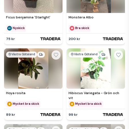
Ficus benjamina 'Starlight'
Monstera Albo
Nyskick
Bra skick
75 kr
200 kr
Västra Götaland
Västra Götaland
Hoya rosita
Hibiscus Variegata - Grön och
vit
Mycket bra skick
Mycket bra skick
89 kr
99 kr