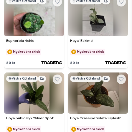
Västra Götaland
Västra Götaland
Euphorbia richie
Hoya 'Eskimo'
Mycket bra skick
Mycket bra skick
89 kr
89 kr
Västra Götaland
Västra Götaland
Hoya pubicalyx 'Silver Spot'
Hoya Crassipetiolata 'Splash'
Mycket bra skick
Mycket bra skick