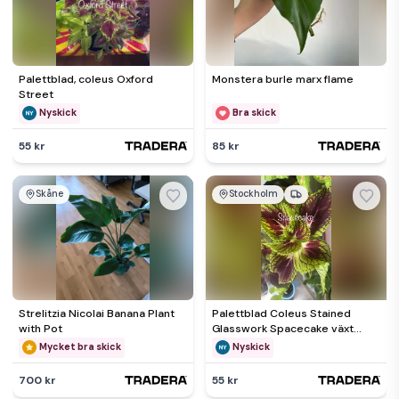
Palettblad, coleus Oxford
Monstera burle marx flame
Street
Nyskick
Bra skick
55 kr
85 kr
Skåne
Stockholm
Strelitzia Nicolai Banana Plant
Palettblad Coleus Stained
with Pot
Glasswork Spacecake växt
planta stickling
Mycket bra skick
Nyskick
700 kr
55 kr