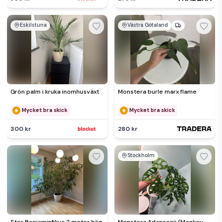
Eskilstuna
Västra Götaland
Grön palm i kruka inomhusväxt
Monstera burle marx flame
Mycket bra skick
Mycket bra skick
300 kr
280 kr
Stockholm