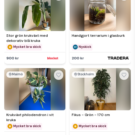
Stor grön krukväxt med
Handgjort terrarium i glasburk
dekorativ blå kruka
Mycket bra skick
Nyskick
900 kr
200 kr
Malmö
Stockholm
Krukväxt philodendron i vit
Fikus - Grön - 170 cm
kruka
Mycket bra skick
Mycket bra skick