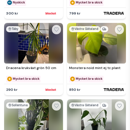
Nyskick
Mycket bra skick
300 kr
799 kr
Täby
Västra Götaland
Dracena krukväxt grön 50 cm
Monstera noid mint ej tc plant
Mycket bra skick
Mycket bra skick
290 kr
850 kr
Sollentuna
Västra Götaland