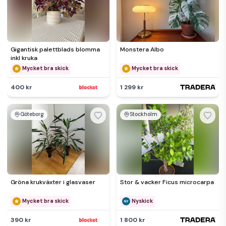
Gigantisk palettblads blomma
Monstera Albo
inkl kruka
Mycket bra skick
Mycket bra skick
400 kr
1 299 kr
Göteborg
Stockholm
Gröna krukväxter i glasvaser
Stor & vacker Ficus microcarpa
Mycket bra skick
Nyskick
390 kr
1 800 kr