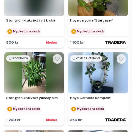
Stor grön krukväxt i vit kruka
Hoya calycina 'Stargazer'
Mycket bra skick
Mycket bra skick
800 kr
1 100 kr
Stockholm
Västra Götaland
Stor grön krukväxt yuccapalm
Hoya Carnosa Kompakt
Mycket bra skick
Mycket bra skick
1 200 kr
350 kr