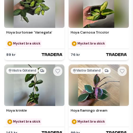
Hoya burtoniae 'Variegata'
Hoya Carnosa Tricolor
Mycket bra skick
Mycket bra skick
89 kr
76 kr
Västra Götaland
Västra Götaland
Hoya krinkle
Hoya flamingo dream
Mycket bra skick
Mycket bra skick
143 kr
99 kr