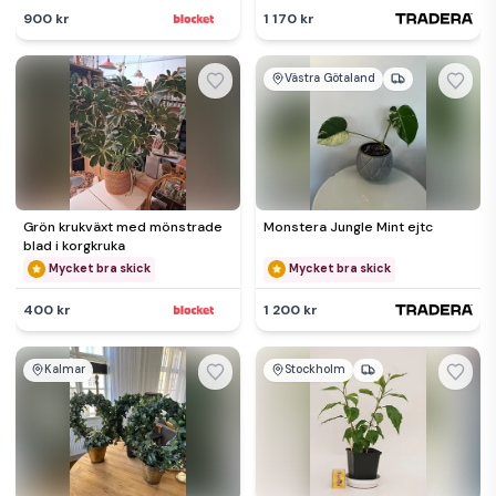
900 kr
1 170 kr
Västra Götaland
Grön krukväxt med mönstrade
Monstera Jungle Mint ejtc
blad i korgkruka
Mycket bra skick
Mycket bra skick
400 kr
1 200 kr
Kalmar
Stockholm