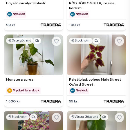
Hoya Pubicalyx 'Splash'
RÖD HÖBLOMSTER, Iresine
herbstii
Nyskick
Nyskick
99 kr
100 kr
Östergötland
Stockholm
Monstera aurea
Palettblad, coleus Main Street
Oxford Street
Mycket bra skick
Nyskick
1 500 kr
55 kr
Stockholm
Västra Götaland