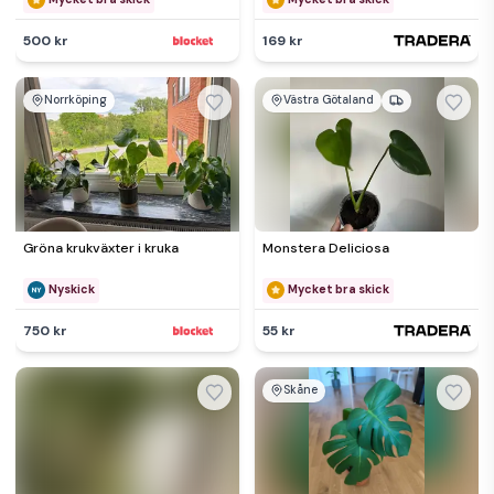
500 kr
169 kr
Norrköping
Västra Götaland
Gröna krukväxter i kruka
Monstera Deliciosa
Nyskick
Mycket bra skick
750 kr
55 kr
Skåne