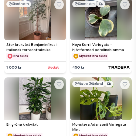
Stockholm
Stockholm
Stor krukväxt Benjaminfikus i
Hoya Kerrii Variegata -
italiensk terracottakruka
Hjärtformad porslinsblomma
Bra skick
Mycket bra skick
1 000 kr
450 kr
Västra Götaland
En gröna krukväxt
Monstera Adansonii Variegata
Mint
Mycket bra skick
Mycket bra skick