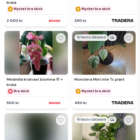
kruka
Mycket bra skick
Mycket bra skick
2 000 kr
350 kr
Västra Götaland
Medinilla krukväxt blomma 🌸 +
Monstera Mint inte Tc plant
kruka
Bra skick
Mycket bra skick
500 kr
450 kr
Västra Götaland