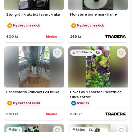
Stor grön krukväxt i svart kruka
Monstera burle marx flame
Mycket bra skick
Mycket bra skick
600 kr
269 kr
Stockholm
Sansevieria krukväxt i vit kruka
Paket av 10 sorter, Palettblad -
Olika sorter
Mycket bra skick
Nyskick
300 kr
330 kr
Gävle
Skåne