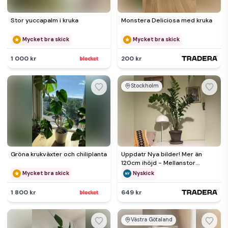
Stor yuccapalm i kruka
Monstera Deliciosa med kruka
Mycket bra skick
Mycket bra skick
1 000 kr
200 kr
Stockholm
Gröna krukväxter och chiliplanta
Uppdatr Nya bilder! Mer än
120cm ihöjd - Mellanstor
garderobsblomma inkl. kruka!
Mycket bra skick
Nyskick
1 800 kr
649 kr
Västra Götaland