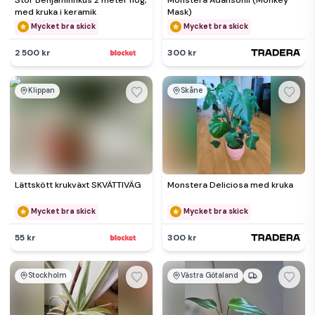
Stor Benjaminfikus 2 meter hög,
Monstera Adansonii (Monkey
med kruka i keramik
Mask)
Mycket bra skick
Mycket bra skick
2 500 kr
300 kr
Klippan
Skåne
Lättskött krukväxt SKVÄTTIVÄG
Monstera Deliciosa med kruka
Mycket bra skick
Mycket bra skick
55 kr
300 kr
Stockholm
Västra Götaland