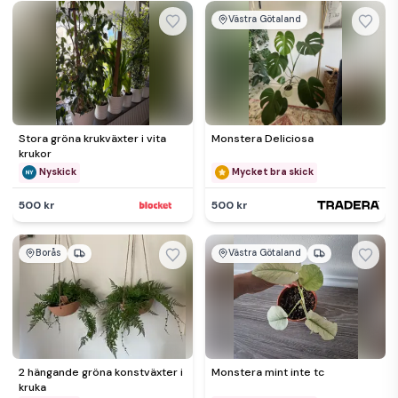
Västra Götaland
Stora gröna krukväxter i vita
Monstera Deliciosa
krukor
Nyskick
Mycket bra skick
500 kr
500 kr
Borås
Västra Götaland
2 hängande gröna konstväxter i
Monstera mint inte tc
kruka