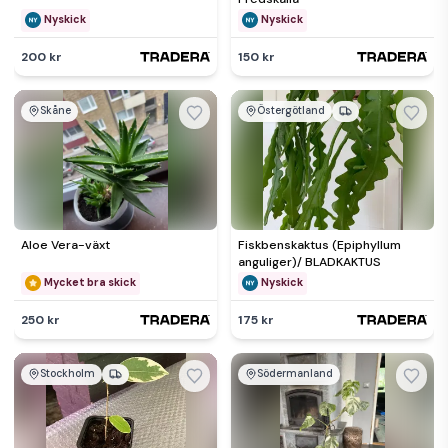
Nyskick
Nyskick
200 kr
150 kr
Skåne
Östergötland
Aloe Vera-växt
Fiskbenskaktus (Epiphyllum
anguliger)/ BLADKAKTUS
Mycket bra skick
Nyskick
250 kr
175 kr
Stockholm
Södermanland