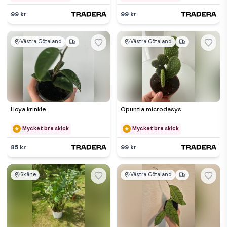
99 kr
99 kr
Västra Götaland
Västra Götaland
Hoya krinkle
Opuntia microdasys
Mycket bra skick
Mycket bra skick
85 kr
99 kr
Skåne
Västra Götaland