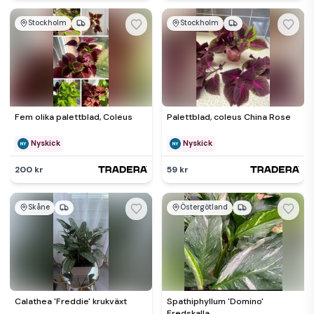
Stockholm
Stockholm
Fem olika palettblad, Coleus
Palettblad, coleus China Rose
Nyskick
Nyskick
200 kr
59 kr
Skåne
Östergötland
Calathea 'Freddie' krukväxt
Spathiphyllum 'Domino'
Fredskalla