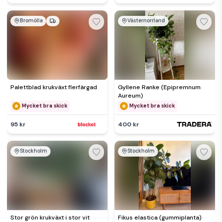
Bromölla
Västernorrland
Palettblad krukväxt flerfärgad
Gyllene Ranke (Epipremnum
Aureum)
Mycket bra skick
Mycket bra skick
95 kr
400 kr
Stockholm
Stockholm
Stor grön krukväxt i stor vit
Fikus elastica (gummiplanta)