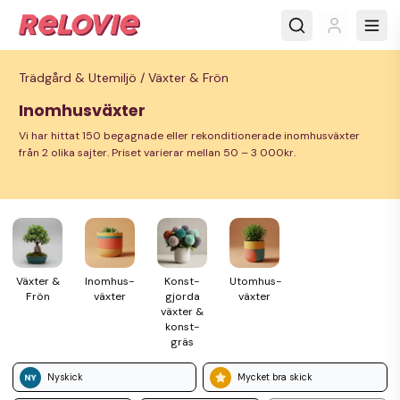
Trädgård & Utemiljö /
Växter & Frön
Inomhusväxter
Vi har hittat 150 begagnade eller rekonditionerade inomhusväxter
från 2 olika sajter. Priset varierar mellan 50 – 3 000kr.
Växter &
Inomhus­
Konst­
Utomhus­
Frön
växter
gjorda
växter
växter &
konst­
gräs
Nyskick
Mycket bra skick