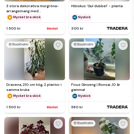
3 stora dekorativa murgröna-
Hibiskus 'Gul dubbel’ - planta
arrangemang med
mässingskrukor
Mycket bra skick
Nyskick
1 500 kr
300 kr
Stockholm
Stockholm
Dracena, 210 cm hög, 2 plantor i
Ficus Ginseng | Bonsai ,10 år
samma kruka
gammal
Mycket bra skick
Nyskick
1 500 kr
580 kr
Stockholm