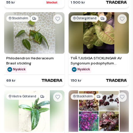
55 kr
1 500 kr
Stockholm
Östergötland
Philodendron Hederaceum
TVÅ TJUSIGA STICKLINGAR AV
Brasil stickling
Syngonium podophyllum
'Roxanne'
Nyskick
Nyskick
69 kr
150 kr
Västra Götaland
Stockholm