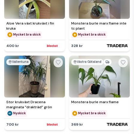
Aloe Vera växt krukväxt i fin
Monstera burle marx flame inte
kruka
tc plant
Mycket bra skick
Mycket bra skick
400 kr
328 kr
Vallentuna
Västra Götaland
Stor krukväxt Dracena
Monstera burle marx flame
marginata ”drakträd” grön
Nyskick
Mycket bra skick
700 kr
369 kr