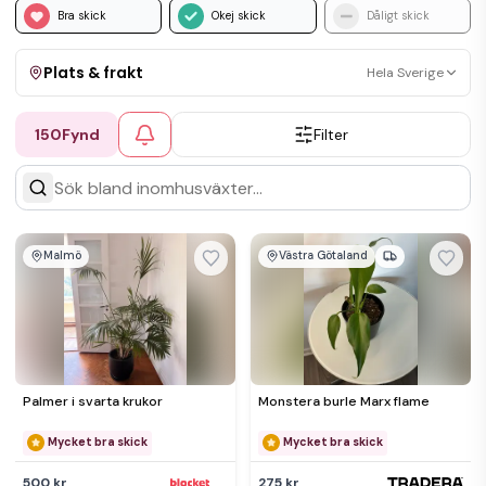
Bra skick
Okej skick
Dåligt skick
Plats & frakt
Hela Sverige
150
Fynd
Filter
Visa allt
Kan skickas
Upphämtning
Malmö
Västra Götaland
Palmer i svarta krukor
Monstera burle Marx flame
Mycket bra skick
Mycket bra skick
500 kr
275 kr