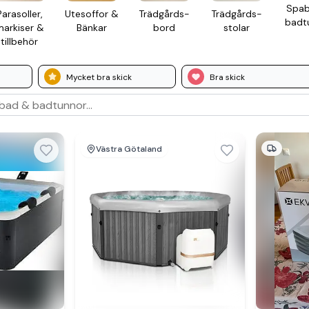
Spab
Para­soller,
Ute­soffor &
Trädgårds­
Trädgårds­
bad­t
arkiser &
Bänkar
bord
stolar
till­behör
Mycket bra skick
Bra skick
Västra Götaland