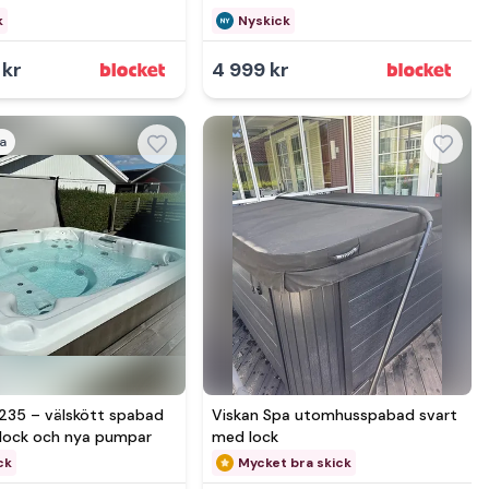
k
Nyskick
 kr
4 999 kr
a
Se mer hos
-235 – välskött spabad
Viskan Spa utomhusspabad svart
lock och nya pumpar
med lock
ck
Mycket bra skick