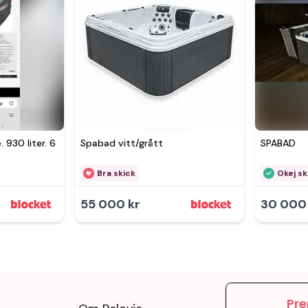
930 liter. 6
Spabad vitt/grått
SPABAD
Bra skick
Okej sk
55 000 kr
30 000
Pre