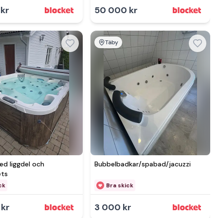
kr
50 000 kr
Täby
Se mer hos
d liggdel och
Bubbelbadkar/spabad/jacuzzi
ets
ck
Bra skick
 kr
3 000 kr