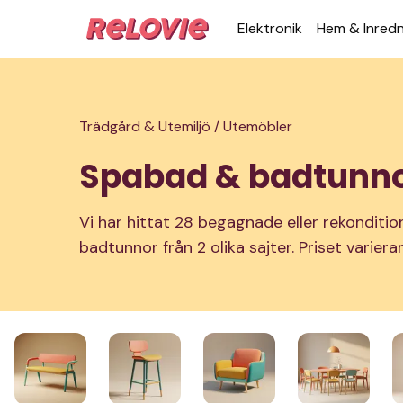
Elek­tronik
Hem & Inred­
Trädgård & Utemiljö /
Utemöbler
Spabad & badtunn
Vi har hittat 28 begagnade eller rekondit
badtunnor från 2 olika sajter. Priset varier