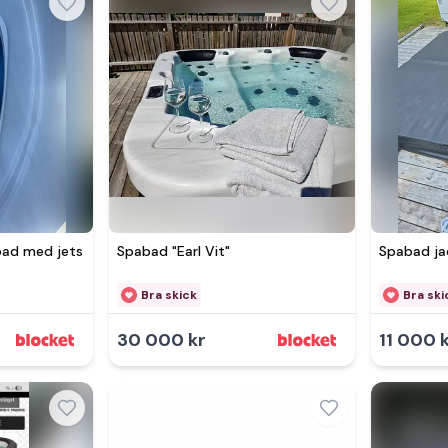
ad med jets
Spabad "Earl Vit"
Spabad jac
Bra skick
Bra ski
30 000 kr
11 000 