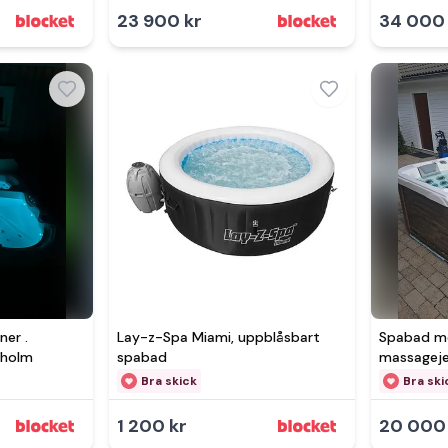
23 900 kr
34 000 
ner .
Lay-z-Spa Miami, uppblåsbart
Spabad me
kholm
spabad
massagej
Bra skick
Bra ski
1 200 kr
20 000