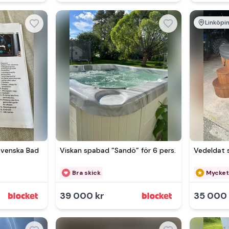
Linköpi
Svenska Bad
Viskan spabad ”Sandö” för 6 pers.
Vedeldat
Bra skick
Mycket
39 000 kr
35 000 