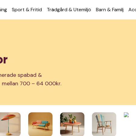
ning
Sport & Fritid
Trädgård & Utemiljö
Barn & Familj
Acc
or
ionerade spabad &
ar mellan 700 – 64 000kr.