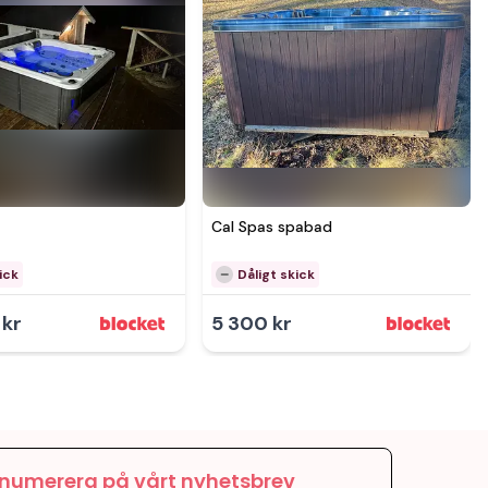
Se mer hos
Cal Spas spabad
ick
Dåligt skick
 kr
5 300 kr
numerera på vårt nyhetsbrev