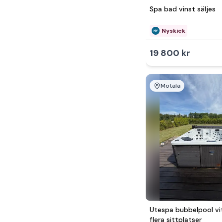
5 000 - 10 000kr
Spa bad vinst säljes
Över 10 000kr
Nyskick
19 800 kr
Motala
Utespa bubbelpool vi
flera sittplatser