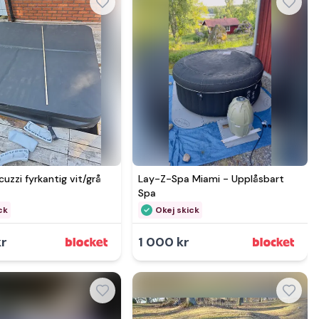
Se mer hos
uzzi fyrkantig vit/grå
Lay-Z-Spa Miami - Upplåsbart
Spa
ck
Okej skick
kr
1 000 kr