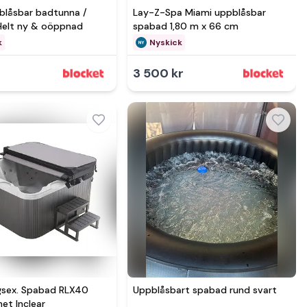
blåsbar badtunna /
Lay-Z-Spa Miami uppblåsbar
Helt ny & oöppnad
spabad 1,80 m x 66 cm
k
Nyskick
3 500 kr
Se mer hos
Se mer hos
ngsex. Spabad RLX40
Uppblåsbart spabad rund svart
het Inclear