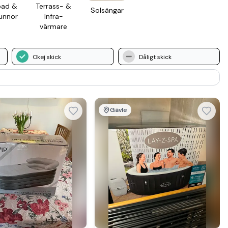
ad &
Terrass- &
Sol­sängar
unnor
Infra­
värmare
Okej skick
Dåligt skick
Gävle
Se mer hos
Se mer hos