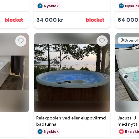
Nyskick
Nyskic
34 000 kr
64 000
Bromöll
Relaxpoolen ved eller eluppvärmd
Jacuzzi J
badtunna
med nytt 
Nyskick
Bra ski