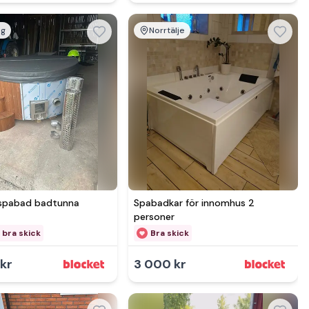
ng
Norrtälje
Se mer hos
 spabad badtunna
Spabadkar för innomhus 2
personer
 bra skick
Bra skick
kr
3 000 kr