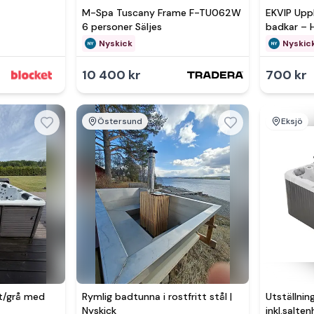
M-Spa Tuscany Frame F-TU062W
EKVIP Upp
6 personer Säljes
badkar – 
Nyskick
Nyskic
10 400 kr
700 kr
Östersund
Eksjö
t/grå med
Rymlig badtunna i rostfritt stål |
Utställni
Nyskick
inkl.salten