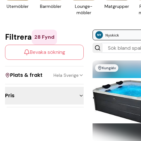
Ute­möbler
Bar­möbler
Lounge­
Mat­grupper
möbler
m
Filtrera
Nyskick
28
Fynd
Bevaka sökning
Kungälv
Plats & frakt
Hela Sverige
Pris
Visa allt
500 - 1 000kr
Kan skickas
1 000 - 2 500kr
Upphämtning
2 500 - 5 000kr