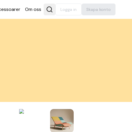
es­soarer
Om oss
Logga in
Skapa konto