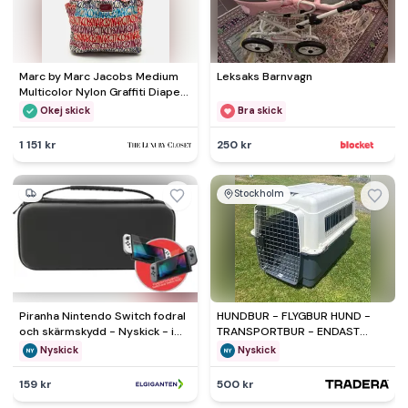
Marc by Marc Jacobs Medium
Leksaks Barnvagn
Multicolor Nylon Graffiti Diaper
Tote
Okej skick
Bra skick
1 151 kr
250 kr
Stockholm
Piranha Nintendo Switch fodral
HUNDBUR - FLYGBUR HUND -
och skärmskydd - Nyskick - i
TRANSPORTBUR - ENDAST
originalförpackning
AVHÄMTNING
Nyskick
Nyskick
159 kr
500 kr