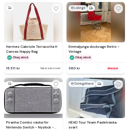
Lidingö
Hermes Cabriole Terracotta H
Emmaljunga dockvagn Retro -
Canvas Nappy Bag
Vintage
Okej skick
Okej skick
15 311 kr
380 kr
Östergötland
Piranha Combo väska för
HEAD Tour Team Padelväska
Nintendo Switch - Nyskick -
svart