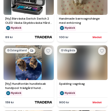
[Ny] Bärväska Switch Switch 2
Handmade barnvagnshänge
OLED Väska Skyddsväska Hård
med enhörning
Fodral Förvaring Låda
Nyskick
Nyskick
89 kr
100 kr
Östergötland
Vårgårda
[Ny] Hundfontän hundleksak
Spalding vagnbag
hundpool trädgård hund
husdjur barn vattenlek vatten
Nyskick
Nyskick
159 kr
900 kr