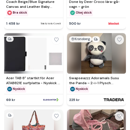
Coach Beige/Blue Signature
Done by Deer Croco lära-gå-
Canvas and Leather Baby
vagn – grön
Diaper Tote
Bra skick
Okej skick
1 458 kr
500 kr
Kronoberg
Acer TAB 8" startkit för Acer
Swapseazzz Adoramals Susu
ATAB821E surfplatta - Nyskick -
the Panda – 2-i-1 Plysch
originalförpackning saknas
Resekudde & Leksak
Nyskick
Nyskick
69 kr
225 kr