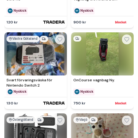
Nyskick
Nyskick
120 kr
900 kr
Västra Götaland
Svart förvaringsväska för
OnCourse vagnbag Ny.
Nintendo Switch 2
Nyskick
Nyskick
130 kr
750 kr
Östergötland
Växjö