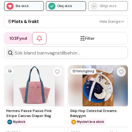
Bra skick
Okej skick
Dåligt skick
Plats & frakt
Hela Sverige
103
Fynd
Filter
Visa allt
Kan skickas
Upphämtning
Helsingborg
Hermes Passe Passe Pink
Skip Hop Celestial Dreams
Stripe Canvas Diaper Bag
Babygym
Nyskick
Mycket bra skick