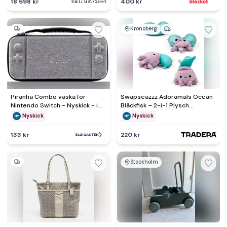
18 698 kr
400 kr
Kronoberg
Piranha Combo väska för
Swapseazzz Adoramals Ocean
Nintendo Switch - Nyskick - i
Bläckfisk – 2-i-1 Plysch
originalförpackning
Resekudde & Leksak
Nyskick
Nyskick
133 kr
220 kr
Stockholm