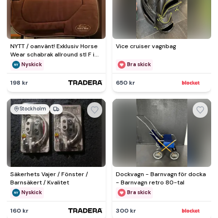
NYTT / oanvänt! Exklusiv Horse
Vice cruiser vagnbag
Wear schabrak allround stl F i
brunt
Nyskick
Bra skick
198 kr
650 kr
Stockholm
Säkerhets Vajer / Fönster /
Dockvagn - Barnvagn för docka
Barnsäkert / Kvalitet
- Barnvagn retro 80-tal
Nyskick
Bra skick
160 kr
300 kr