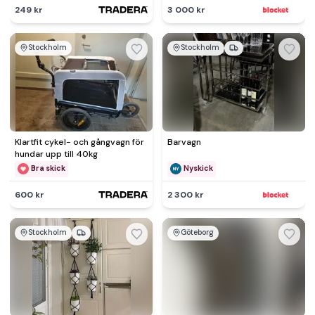
249 kr
3 000 kr
Stockholm
Stockholm
Klartfit cykel- och gångvagn för
Barvagn
hundar upp till 40kg
Bra skick
Nyskick
600 kr
2 300 kr
Stockholm
Göteborg