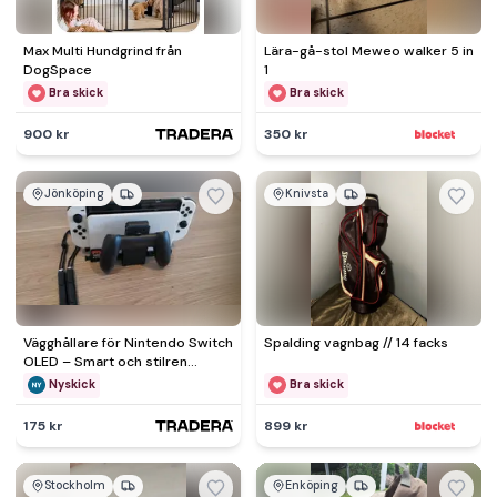
Max Multi Hundgrind från
Lära-gå-stol Meweo walker 5 in
DogSpace
1
Bra skick
Bra skick
900 kr
350 kr
Jönköping
Knivsta
Vägghållare för Nintendo Switch
Spalding vagnbag // 14 facks
OLED – Smart och stilren
förvaring
Nyskick
Bra skick
175 kr
899 kr
Stockholm
Enköping