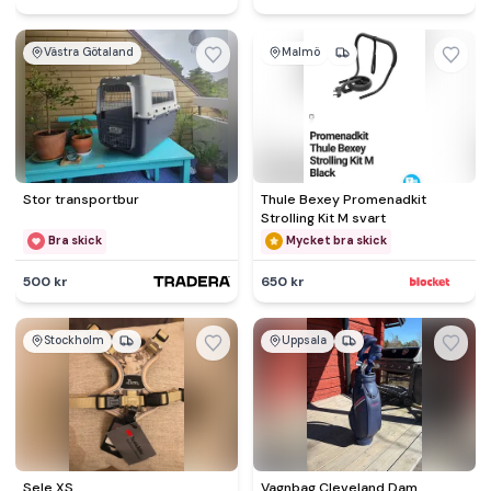
Västra Götaland
Malmö
Stor transportbur
Thule Bexey Promenadkit
Strolling Kit M svart
Bra skick
Mycket bra skick
500 kr
650 kr
Stockholm
Uppsala
Sele XS
Vagnbag Cleveland Dam