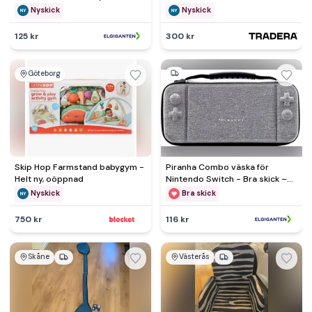
originalförpackning saknas
Nyskick
Nyskick
125 kr
300 kr
Göteborg
Skip Hop Farmstand babygym -
Piranha Combo väska för
Helt ny, oöppnad
Nintendo Switch - Bra skick –
Mindre spår av användning
Nyskick
Bra skick
750 kr
116 kr
Skåne
Västerås