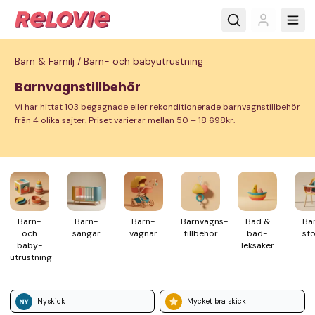
Barn & Familj /
Barn- och babyutrustning
Barnvagnstillbehör
Vi har hittat 103 begagnade eller rekonditionerade barnvagnstillbehör
från 4 olika sajter. Priset varierar mellan 50 – 18 698kr.
Barn-
Barn­
Barn­
Barnvagns­
Bad &
Ba
och
sängar
vagnar
tillbehör
bad­
sto
baby­
leksaker
utrustning
Nyskick
Mycket bra skick