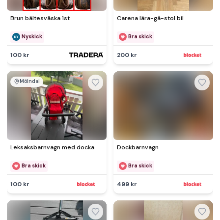
Brun bältesväska 1st
Carena lära-gå-stol bil
Nyskick
Bra skick
100 kr
200 kr
Mölndal
Leksaksbarnvagn med docka
Dockbarnvagn
Bra skick
Bra skick
100 kr
499 kr