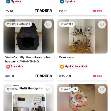
Nyskick
Nyskick
70 kr
50 kr
Västra Götaland
Järfälla
Väska/bur/flyttbar viloplats för
Drink vagn
husdjur - AVHÄMTNING
Bra skick
Mycket bra skick
223 kr
2 500 kr
Skåne
Växjö