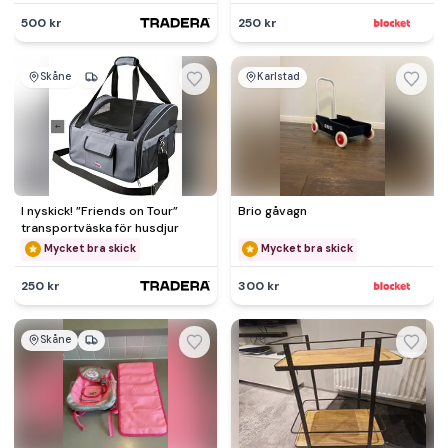
500 kr
250 kr
Skåne
Karlstad
I nyskick! ”Friends on Tour”
Brio gåvagn
transportväska för husdjur
Mycket bra skick
Mycket bra skick
250 kr
300 kr
Skåne