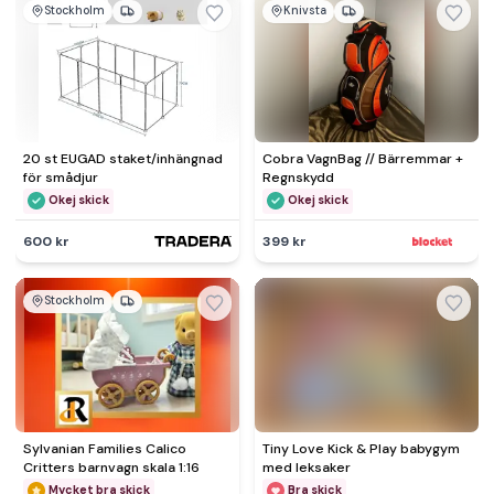
Stockholm
Knivsta
20 st EUGAD staket/inhängnad
Cobra VagnBag // Bärremmar +
för smådjur
Regnskydd
Okej skick
Okej skick
600 kr
399 kr
Stockholm
Sylvanian Families Calico
Tiny Love Kick & Play babygym
Critters barnvagn skala 1:16
med leksaker
Mycket bra skick
Bra skick