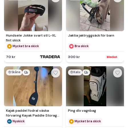
Hundsele Jokke svart stl L-XL
Jaktia jaktryggsäck för barn
fint skick
Mycket bra skick
Bra skick
70 kr
300 kr
Skåne
Kalix
Kajak paddel fodral väska
Ping dlx vagnbag
förvaring Kayak Paddle Storage
Bag Blade Bag Cover 225
Nyskick
Mycket bra skick