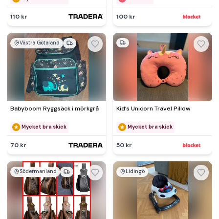
110 kr
100 kr
Västra Götaland
Babyboom Ryggsäck i mörkgrå
Kid’s Unicorn Travel Pillow
Mycket bra skick
Mycket bra skick
70 kr
50 kr
Södermanland
Lidingö