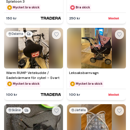
Splatoon 3
Mycket bra skick
Bra skick
150 kr
250 kr
Dalarna
Warm RUMP Vetekudde /
Leksaksbarnvagn
Sadelvärmare för cykel – Svart
Mycket bra skick
Mycket bra skick
100 kr
100 kr
Skåne
Järfälla