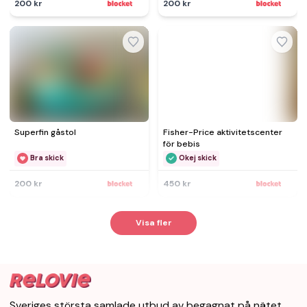
200 kr
200 kr
Superfin gåstol
Fisher-Price aktivitetscenter
för bebis
Bra skick
Okej skick
200 kr
450 kr
Visa fler
Sveriges största samlade utbud av begagnat på nätet.