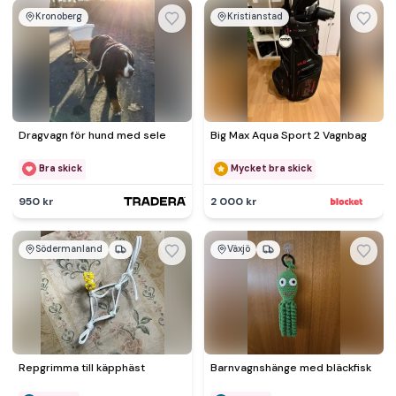
Kronoberg
Kristianstad
Dragvagn för hund med sele
Big Max Aqua Sport 2 Vagnbag
Bra skick
Mycket bra skick
950 kr
2 000 kr
Södermanland
Växjö
Repgrimma till käpphäst
Barnvagnshänge med bläckfisk