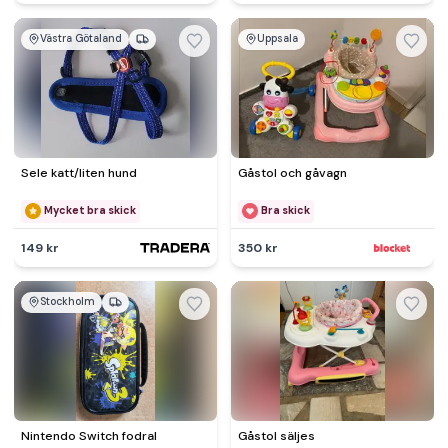
Västra Götaland
Uppsala
Sele katt/liten hund
Gåstol och gåvagn
Mycket bra skick
Bra skick
149 kr
350 kr
Stockholm
Nintendo Switch fodral
Gåstol säljes