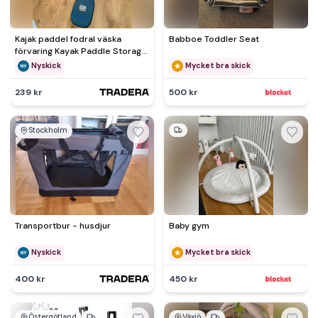
Kajak paddel fodral väska
Babboe Toddler Seat
förvaring Kayak Paddle Storage
Bag Blade Bag Cover 210
Nyskick
Mycket bra skick
239 kr
500 kr
Stockholm
Transportbur - husdjur
Baby gym
Nyskick
Mycket bra skick
400 kr
450 kr
Östergötland
Växjö