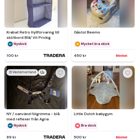
Krabat Retro Hyllförvaring till
Gåstol Beemo
skötbord Blå/ Vit Prickig
Nyskick
Mycket bra skick
100 kr
450 kr
Västernorrland
NY / oanvänd fölgrimma - blå
Little Dutch babygym
med reflexer från Agria
Nyskick
Bra skick
89 kr
500 kr