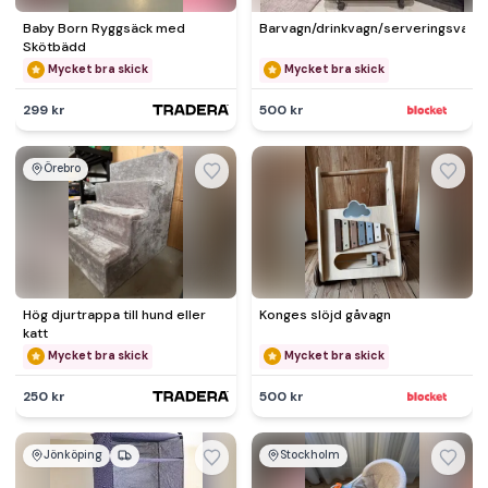
Baby Born Ryggsäck med
Barvagn/drinkvagn/serveringsvagn
Skötbädd
Mycket bra skick
Mycket bra skick
299 kr
500 kr
Örebro
Hög djurtrappa till hund eller
Konges slöjd gåvagn
katt
Mycket bra skick
Mycket bra skick
250 kr
500 kr
Jönköping
Stockholm