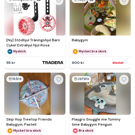
[Ny] Stödhjul Träningshjul Barn
Babygym
Cykel Extrahjul Hjul Rosa
Nyskick
Mycket bra skick
55 kr
600 kr
Skåne
Järfälla
Skip Hop Treetop Friends
Playgro Snuggle me Tummy
Babygym, Pastell
time Babygym Penguin
Mycket bra skick
Bra skick