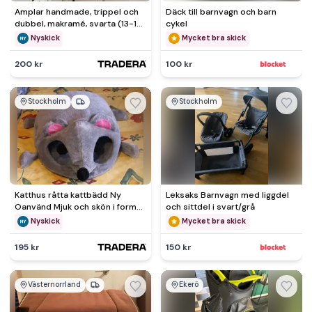
Amplar handmade, trippel och
Däck till barnvagn och barn
dubbel, makramé, svarta (13-15
cykel
cm)
Nyskick
Mycket bra skick
200 kr
100 kr
Stockholm
Stockholm
Katthus råtta kattbädd Ny
Leksaks Barnvagn med liggdel
Oanvänd Mjuk och skön i form
och sittdel i svart/grå
av en råtta
Nyskick
Mycket bra skick
195 kr
150 kr
Västernorrland
Ekerö