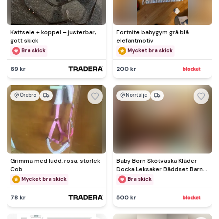
Kattsele + koppel – justerbar,
Fortnite babygym grå blå
gott skick
elefantmotiv
Bra skick
Mycket bra skick
69 kr
200 kr
Örebro
Norrtälje
Grimma med ludd, rosa, storlek
Baby Born Skötväska Kläder
Cob
Docka Leksaker Bäddset Barn
Leksak Toys
Mycket bra skick
Bra skick
78 kr
500 kr