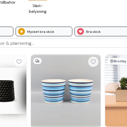
till­behör
Växt­
belysning
Mycket bra skick
Bra skick
Brottby
Se 