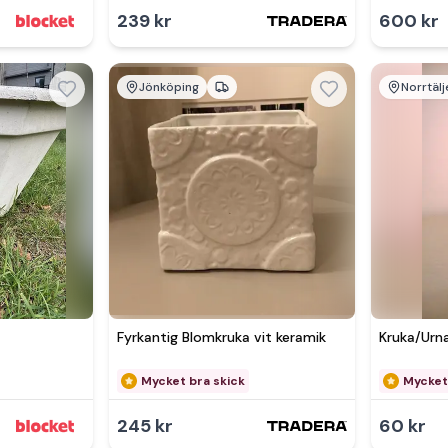
239 kr
600 kr
Jönköping
Norrtälj
Se 
Fyrkantig Blomkruka vit keramik
Kruka/Urn
Mycket bra skick
Mycket
245 kr
60 kr