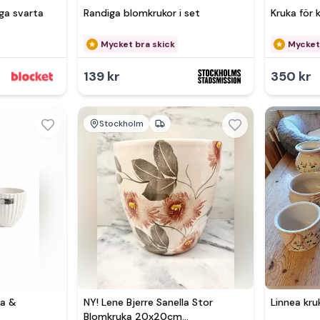
iga svarta
Randiga blomkrukor i set
Kruka för 
Mycket bra skick
Mycket
139 kr
350 kr
Stockholm
Se 
ta &
NY! Lene Bjerre Sanella Stor
Linnea kru
Blomkruka 20x20cm