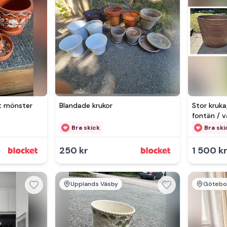
nt mönster
Blandade krukor
Stor kruka
fontän / v
Bra skick
Bra ski
250 kr
1 500 k
Upplands Väsby
Götebo