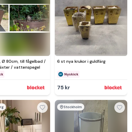
Se mer hos
, Ø 80cm, till fågelbad /
6 st nya krukor i guldfärg
äxter / vattenspegel
ck
Nyskick
r
75 kr
rg
Stockholm