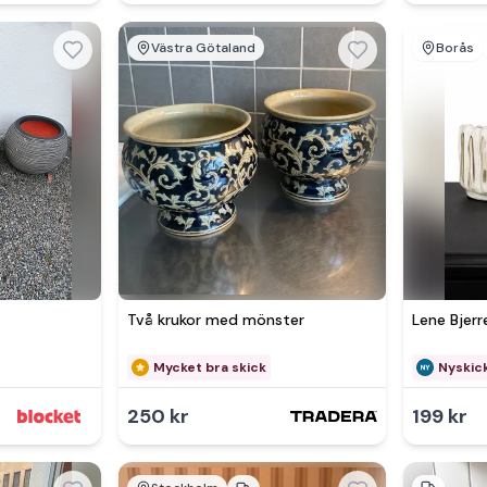
Västra Götaland
Borås
Två krukor med mönster
Lene Bjerr
Mycket bra skick
Nyskic
250 kr
199 kr