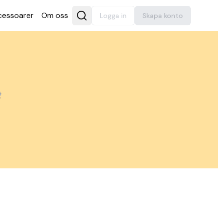
es­soarer
Om oss
Logga in
Skapa konto