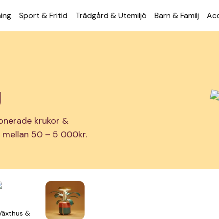
ning
Sport & Fritid
Trädgård & Utemiljö
Barn & Familj
Acc
g
ionerade krukor &
ar mellan 50 – 5 000kr.
Växthus &