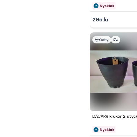
Nyskick
295 kr
Osby
DACARR krukor 2 styc
Nyskick