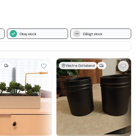
Okej skick
Dåligt skick
Västra Götaland
mer hos