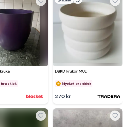
Skåne
Se mer hos
Se mer hos
rkruka
DBKD krukor MUD
 bra skick
Mycket bra skick
270 kr