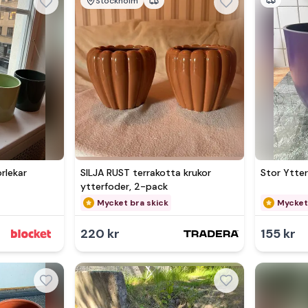
Stockholm
orlekar
SILJA RUST terrakotta krukor
Stor Ytte
ytterfoder, 2-pack
Mycket bra skick
Mycket
220 kr
155 kr