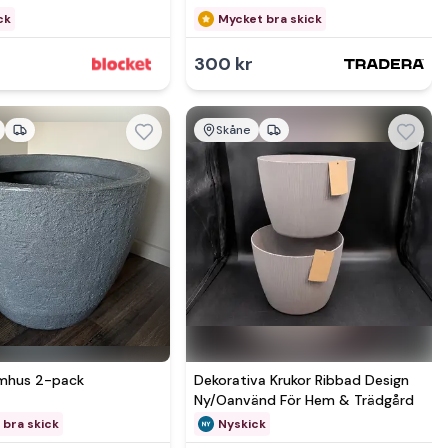
ck
Mycket bra skick
300 kr
Skåne
Se mer hos
omhus 2-pack
Dekorativa Krukor Ribbad Design
Ny/Oanvänd För Hem & Trädgård
 bra skick
Nyskick