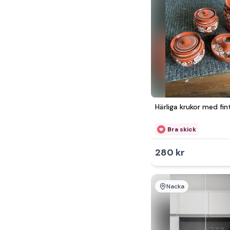
Härliga krukor med fi
Bra skick
280 kr
Nacka