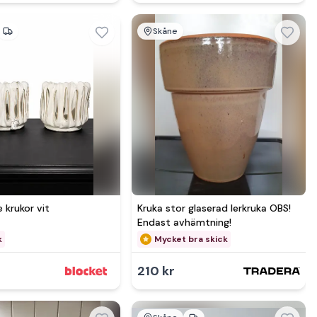
Skåne
Se mer hos
Se mer hos
e krukor vit
Kruka stor glaserad lerkruka OBS!
Endast avhämtning!
k
Mycket bra skick
210 kr