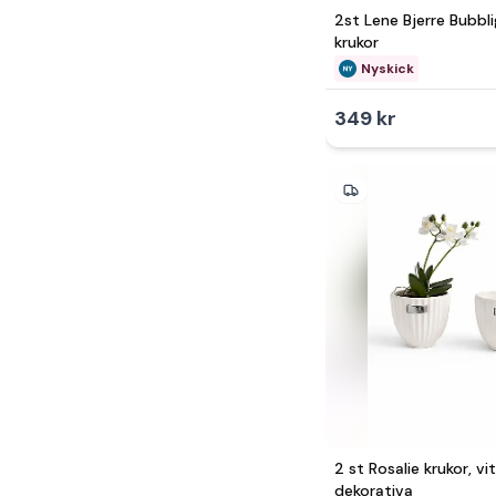
1 000 - 2 500kr
Övrigt
2st Lene Bjerre Bubbl
2 500 - 5 000kr
krukor
Nyskick
5 000 - 10 000kr
349 kr
2 st Rosalie krukor, vi
dekorativa