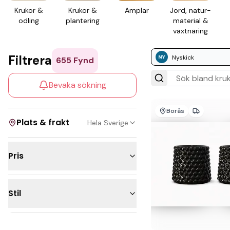
Krukor &
Krukor &
Amplar
Jord, natur­
odling
plante­ring
material &
växt­näring
Filtrera
Nyskick
655
Fynd
Bevaka sökning
Borås
Plats & frakt
Hela Sverige
Pris
Visa allt
Under 300kr
Kan skickas
Stil
200 - 500kr
Upphämtning
500 - 1 000kr
Coastal