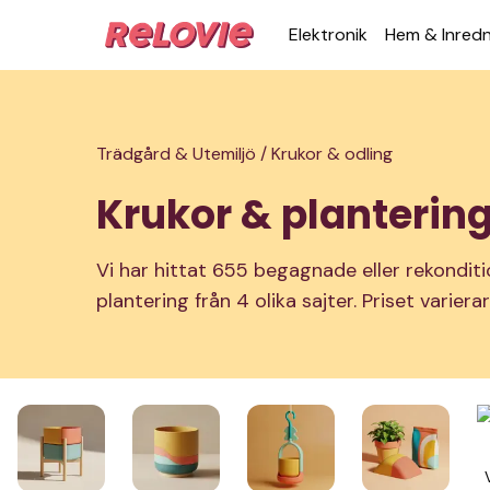
Elek­tronik
Hem & Inred­
Trädgård & Utemiljö /
Krukor & odling
Krukor & planterin
Vi har hittat 655 begagnade eller rekondit
plantering från 4 olika sajter. Priset varier