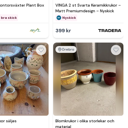
kontorsväxter Plant Box
VINGA 2 st Svarta Keramikkrukor –
Matt Premiumdesign – Nyskick
 bra skick
Nyskick
399 kr
Örebro
mer hos
Se mer hos
kor säljes
Blomkrukor i olika storlekar och
material