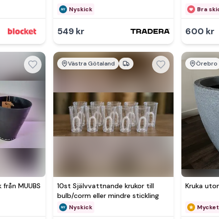
bBlommönster Utgått Blommig
Nyskick
Bra ski
Rosa
549 kr
600 kr
Västra Götaland
Örebro
k från MUUBS
10st Självvattnande krukor till
Kruka ut
bulb/corm eller mindre stickling
Nyskick
Mycket