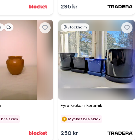
295 kr
e
Stockholm
mer hos
Se mer hos
a
Fyra krukor i keramik
 bra skick
Mycket bra skick
250 kr