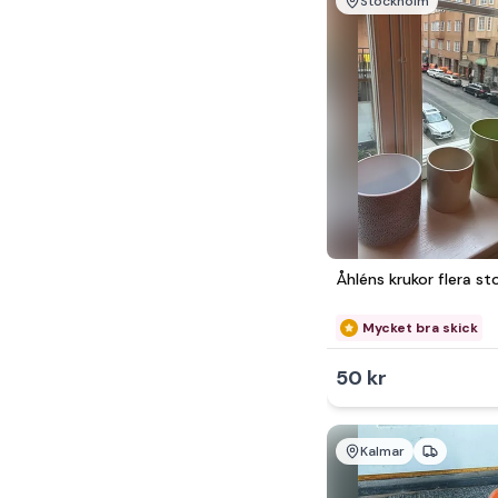
Stockholm
Åhléns krukor flera st
Mycket bra skick
50 kr
Kalmar