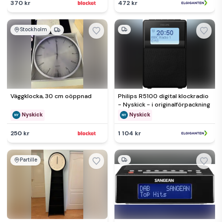
370 kr
472 kr
Stockholm
Väggklocka, 30 cm oöppnad
Philips R5100 digital klockradio
- Nyskick - i originalförpackning
Nyskick
Nyskick
250 kr
1 104 kr
Partille