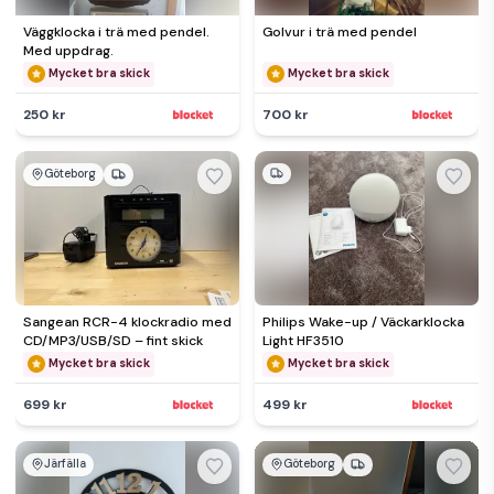
Väggklocka i trä med pendel.
Golvur i trä med pendel
Med uppdrag.
Mycket bra skick
Mycket bra skick
250 kr
700 kr
Göteborg
Sangean RCR-4 klockradio med
Philips Wake-up / Väckarklocka
CD/MP3/USB/SD – fint skick
Light HF3510
Mycket bra skick
Mycket bra skick
699 kr
499 kr
Järfälla
Göteborg