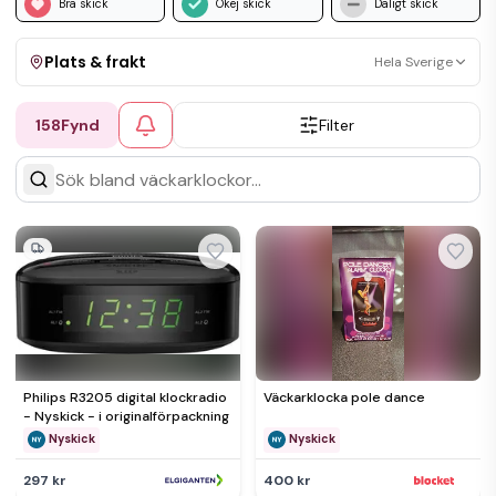
Bra skick
Okej skick
Dåligt skick
Plats & frakt
Hela Sverige
158
Fynd
Filter
Visa allt
Kan skickas
Upphämtning
Philips R3205 digital klockradio
Väckarklocka pole dance
- Nyskick - i originalförpackning
Nyskick
Nyskick
297 kr
400 kr