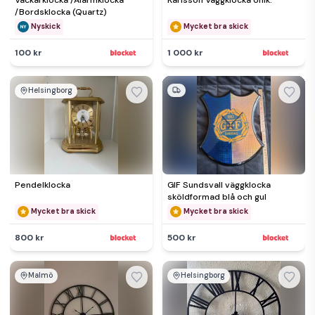
Väckarklocka /Alarmklocka
Karlsson Väggklocka Unik.
/Bordsklocka (Quartz)
Nyskick
Mycket bra skick
100 kr
1 000 kr
Helsingborg
Pendelklocka
GIF Sundsvall väggklocka
sköldformad blå och gul
Mycket bra skick
Mycket bra skick
800 kr
500 kr
Malmö
Helsingborg