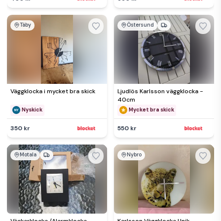
Täby
Östersund
Väggklocka i mycket bra skick
Ljudlös Karlsson väggklocka -
40cm
Nyskick
Mycket bra skick
350 kr
550 kr
Motala
Nybro