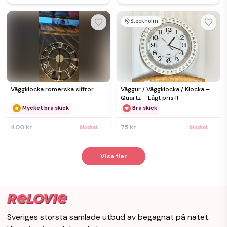
Stockholm
Väggklocka romerska siffror
Väggur / Väggklocka / Klocka –
Quartz – Lågt pris !!
Mycket bra skick
Bra skick
400 kr
75 kr
Visa fler
Sveriges största samlade utbud av begagnat på nätet.