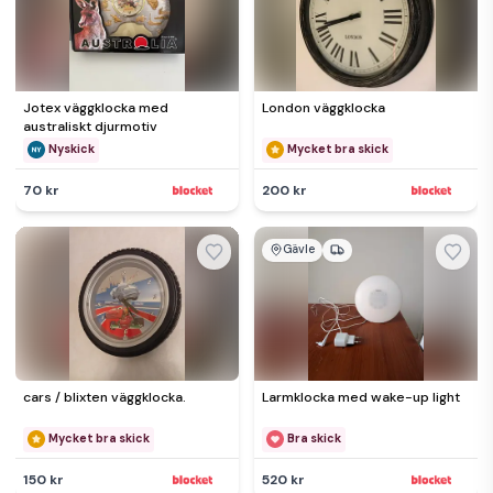
Jotex väggklocka med
London väggklocka
australiskt djurmotiv
Nyskick
Mycket bra skick
70 kr
200 kr
Gävle
cars / blixten väggklocka.
Larmklocka med wake-up light
Mycket bra skick
Bra skick
150 kr
520 kr