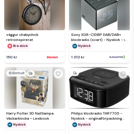
väggur chabychick
Sony XDR-C1DBP DAB/DAB+
retroinspirerat
klockradio (svart) - Nyskick - i
originalförpackning
Bra skick
Nyskick
150 kr
1 012 kr
Älmhult
Harry Potter 3D Nattlampa
Philips klockradio TAR7705 -
Väckarklocka – Lexibook
Nyskick - originalförpackning
saknas
Nyskick
Nyskick