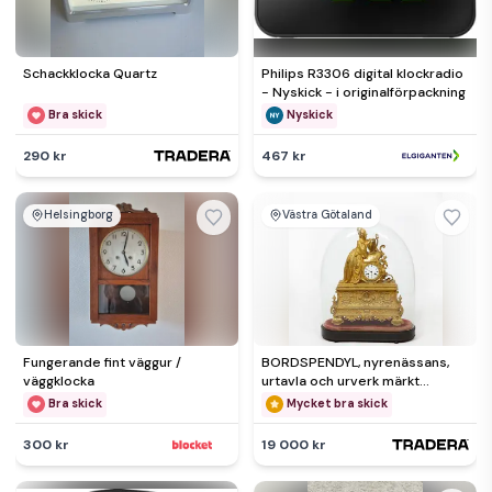
Schackklocka Quartz
Philips R3306 digital klockradio
- Nyskick - i originalförpackning
Bra skick
Nyskick
290 kr
467 kr
Helsingborg
Västra Götaland
Fungerande fint väggur /
BORDSPENDYL, nyrenässans,
väggklocka
urtavla och urverk märkt
"F.L.Hausburg, A Paris", 1800
Bra skick
Mycket bra skick
300 kr
19 000 kr