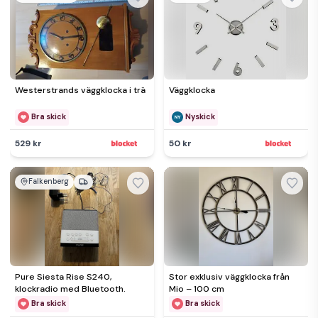
Westerstrands väggklocka i trä
Väggklocka
Bra skick
Nyskick
529 kr
50 kr
Falkenberg
Pure Siesta Rise S240,
Stor exklusiv väggklocka från
klockradio med Bluetooth.
Mio – 100 cm
Bra skick
Bra skick