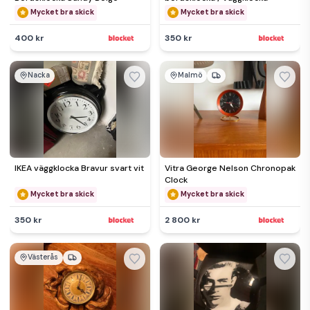
Mycket bra skick
Mycket bra skick
400 kr
350 kr
Nacka
Malmö
IKEA väggklocka Bravur svart vit
Vitra George Nelson Chronopak
Clock
Mycket bra skick
Mycket bra skick
350 kr
2 800 kr
Västerås