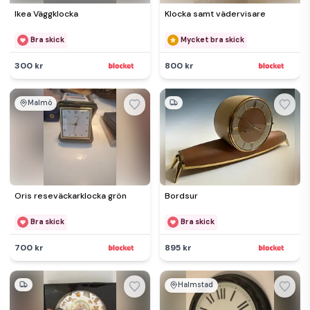
Ikea Väggklocka
Klocka samt vädervisare
Bra skick
Mycket bra skick
300 kr
800 kr
Malmö
Oris reseväckarklocka grön
Bordsur
Bra skick
Bra skick
700 kr
895 kr
Halmstad