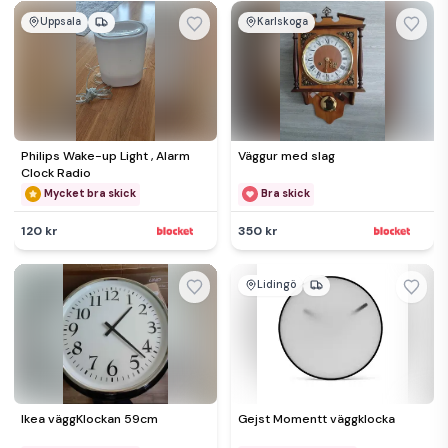
Uppsala
Karlskoga
Philips Wake-up Light , Alarm
Väggur med slag
Clock Radio
Mycket bra skick
Bra skick
120 kr
350 kr
Lidingö
Ikea väggKlockan 59cm
Gejst Momentt väggklocka