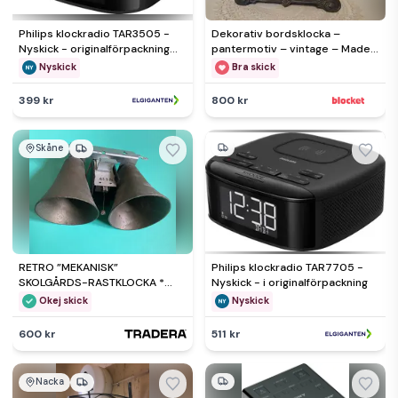
Philips klockradio TAR3505 -
Dekorativ bordsklocka –
Nyskick - originalförpackning
pantermotiv – vintage – Made
saknas
in Germany
Nyskick
Bra skick
399 kr
800 kr
Skåne
RETRO ”MEKANISK”
Philips klockradio TAR7705 -
SKOLGÅRDS-RASTKLOCKA *
Nyskick - i originalförpackning
1900-talets mitt
Okej skick
Nyskick
600 kr
511 kr
Nacka