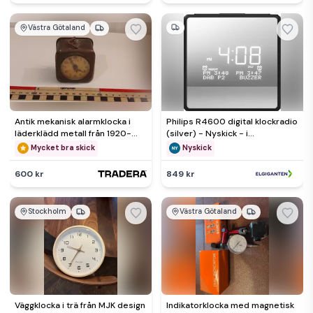
Västra Götaland
Antik mekanisk alarmklocka i
Philips R4600 digital klockradio
läderklädd metall från 1920-
(silver) - Nyskick - i
talet retro bordsklocka
originalförpackning
Mycket bra skick
Nyskick
600 kr
849 kr
Stockholm
Västra Götaland
Väggklocka i trä från MJK design
Indikatorklocka med magnetisk