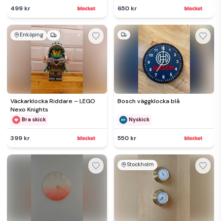
499 kr
650 kr
Enköping
Väckarklocka Riddare – LEGO
Bosch väggklocka blå
Nexo Knights
Bra skick
Nyskick
399 kr
550 kr
Stockholm