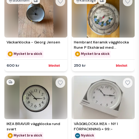
Stockholm
Karlskoga
Väckarklocka - Georg Jensen
Hembrant Keramik väggklocka
Rune P Ekshärad med
blommotiv
Mycket bra skick
Mycket bra skick
600 kr
250 kr
IKEA BRAVUR väggklocka rund
VÄGGKLOCKA IKEA - NY I
svart
FÖRPACKNING = 99:-
Mycket bra skick
Nyskick