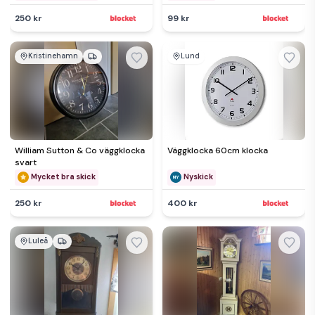
250 kr
99 kr
Kristinehamn
Lund
William Sutton & Co väggklocka
Väggklocka 60cm klocka
svart
Mycket bra skick
Nyskick
250 kr
400 kr
Luleå