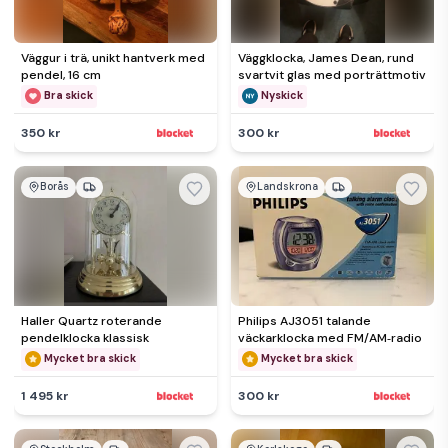
Väggur i trä, unikt hantverk med
Väggklocka, James Dean, rund
pendel, 16 cm
svartvit glas med porträttmotiv
Bra skick
Nyskick
350 kr
300 kr
Borås
Landskrona
Haller Quartz roterande
Philips AJ3051 talande
pendelklocka klassisk
väckarklocka med FM/AM‑radio
Mycket bra skick
Mycket bra skick
1 495 kr
300 kr