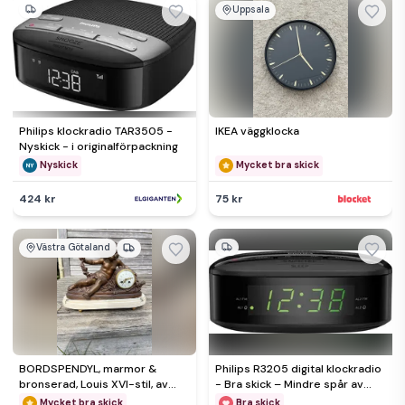
Uppsala
Philips klockradio TAR3505 -
IKEA väggklocka
Nyskick - i originalförpackning
Nyskick
Mycket bra skick
424 kr
75 kr
Västra Götaland
BORDSPENDYL, marmor &
Philips R3205 digital klockradio
bronserad, Louis XVI-stil, av
- Bra skick – Mindre spår av
Francois Moreau, Frankrike
användning
Mycket bra skick
Bra skick