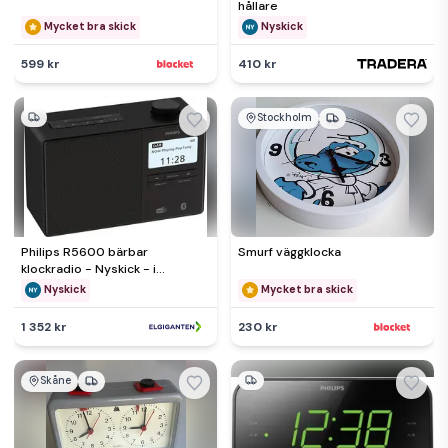
hållare
Mycket bra skick
Nyskick
599 kr
410 kr
Stockholm
Philips R5600 bärbar
Smurf väggklocka
klockradio - Nyskick - i
originalförpackning
Nyskick
Mycket bra skick
1 352 kr
230 kr
Skåne