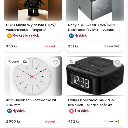
LEGO Movie Wyldstyle (Lucy)
Sony XDR-C1DBP DAB/DAB+
väckarklocka – fungerar
klockradio (svart) - Nyskick -
originalförpackning saknas
Mycket bra skick
Nyskick
350 kr
952 kr
Lund
Arne Jacobsen väggklocka vit,
Philips klockradio TAR7705 -
480 mm
Bra skick – Mindre spår av
användning
Nyskick
Bra skick
2 500 kr
432 kr