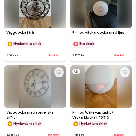
Väggklocka i trä
Philips väckarklocka med ljus
Mycket bra skick
Bra skick
350 kr
300 kr
Väggklocka med romerska
Philips Wake-up Light /
siffror
Väckarklocka HF3510
Mycket bra skick
Mycket bra skick
400 kr
890 kr