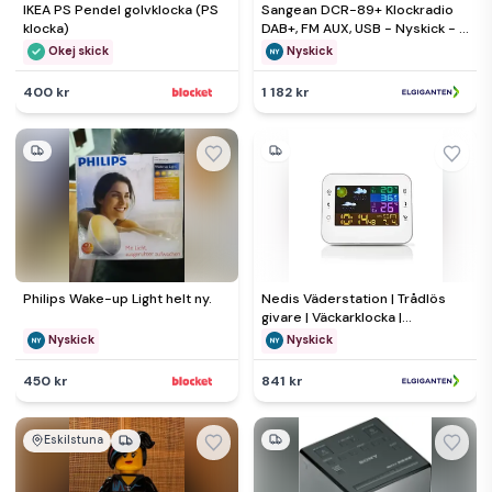
IKEA PS Pendel golvklocka (PS
Sangean DCR-89+ Klockradio
klocka)
DAB+, FM AUX, USB - Nyskick - i
originalförpackning
Okej skick
Nyskick
400 kr
1 182 kr
Philips Wake-up Light helt ny.
Nedis Väderstation | Trådlös
givare | Väckarklocka |
Väderprognos - Nyskick - i
Nyskick
Nyskick
originalförpackning
450 kr
841 kr
Eskilstuna