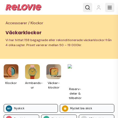
Accessoarer /
Klockor
Väckarklockor
Vi har hittat 158 begagnade eller rekonditionerade väckarklockor från
4 olika sajter. Priset varierar mellan 50 – 19 000kr.
Klockor
Armbands­
Väckar­
ur
klockor
Reserv­
delar &
till­behör
Nyskick
Mycket bra skick