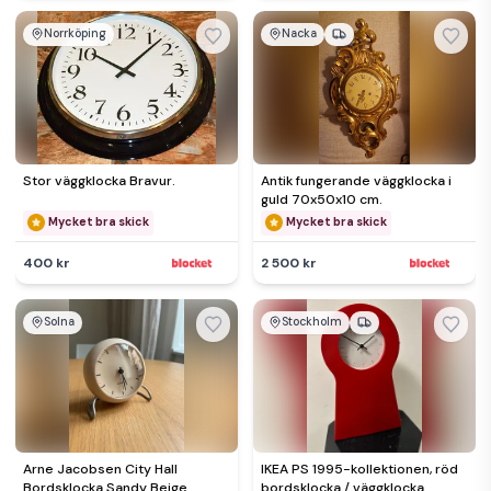
Norrköping
Nacka
Stor väggklocka Bravur.
Antik fungerande väggklocka i
guld 70x50x10 cm.
Mycket bra skick
Mycket bra skick
400 kr
2 500 kr
Solna
Stockholm
Arne Jacobsen City Hall
IKEA PS 1995-kollektionen, röd
Bordsklocka Sandy Beige
bordsklocka / väggklocka