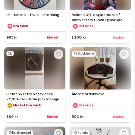
Ur - Klocka - Tavla - inredning
Haller 400-dagars klocka /
Anniversary Clock i glaskupa
Bra skick
Bra skick
995 kr
1 200 kr
Stockholm
Siemens retro väggklocka –
Äldre bordsklocka
70/80-tal – Brun plastdesign –
Quartz
Mycket bra skick
Bra skick
399 kr
500 kr
Kristianstad
Kumla