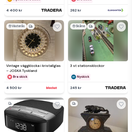
4 400 kr
262 kr
Västerås
Skåne
Vintage väggklocka i kristallglas
3 st stationsklockor
– JOSKA Tyskland
Bra skick
Nyskick
4 500 kr
245 kr