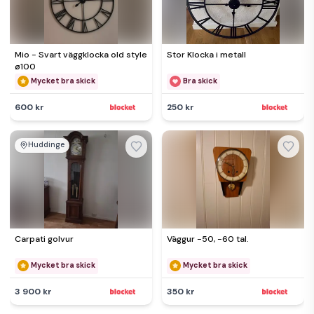
Mio - Svart väggklocka old style
Stor Klocka i metall
ø100
Mycket bra skick
Bra skick
600 kr
250 kr
Huddinge
Carpati golvur
Väggur -50, -60 tal.
Mycket bra skick
Mycket bra skick
3 900 kr
350 kr