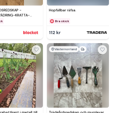
SREDSKAP -
Hopfällbar räfsa.
ÄDRING-KRATTA-
.M
ck
Bra skick
112 kr
Västernorrland
Se mer hos
Se mer hos
rabattkant i metall till
Trädgårdsredskap och murslevar