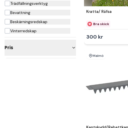
Trädfällningsverktyg
Kratta/ Räfsa
Bevattning
Beskärningsredskap
Bra skick
Vinterredskap
300 kr
Pris
Malmö
Under 300kr
200 - 500kr
500 - 1 000kr
1 000 - 2 500kr
5 000 - 10 000kr
Kantskydd/Rabattkan