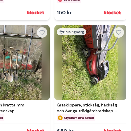
150 kr
Helsingborg
Se mer hos
h kratta mm
Gräsklippare, sticksåg, häcksåg
redskap
och övriga trädgårdsredskap –
säljes
ck
Mycket bra skick