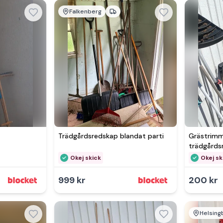
Falkenberg
Trädgårdsredskap blandat parti
Grästrimm
trädgårds
Okej skick
Okej sk
999 kr
200 kr
Helsing