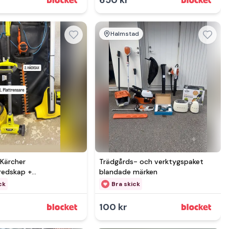
650 kr
Halmstad
mer hos
 Kärcher
Trädgårds- och verktygspaket
redskap +
blandade märken
tvätt Black & Decker
ck
Bra skick
100 kr