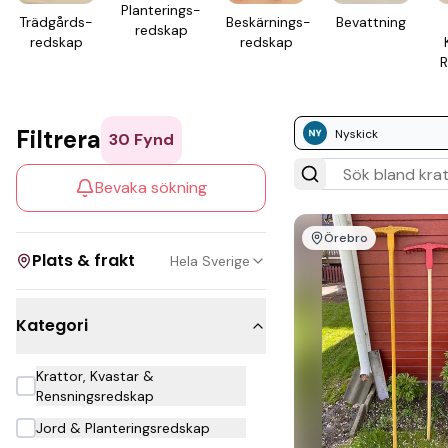
Planterings­
Trädgårds­
Beskärnings­
Bevatt­ning
redskap
redskap
redskap
R
Filtrera
Nyskick
30
Fynd
Bevaka sökning
Örebro
Plats & frakt
Hela Sverige
Kategori
Visa allt
Krattor, Kvastar &
Kan skickas
Rensningsredskap
Upphämtning
Jord & Planteringsredskap