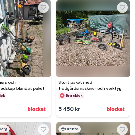
ers och
Stort paket med
redskap blandat paket
trädgårdsmaskiner och verktyg –
säljes komplett eller styckvis
ick
Bra skick
5 450 kr
borg
Örebro