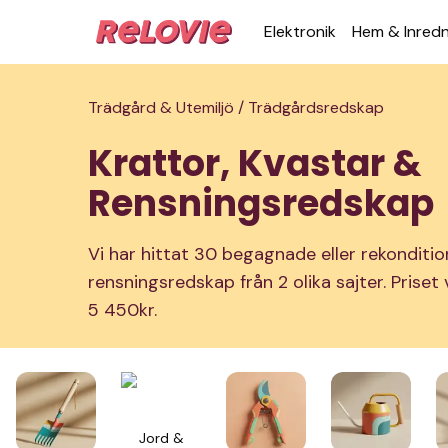
Elek­tronik
Hem & Inred­
Trädgård & Utemiljö /
Trädgårdsredskap
Krattor, Kvastar &
Rensningsredskap
Vi har hittat 30 begagnade eller rekonditio
rensningsredskap från 2 olika sajter. Priset
5 450kr.
Jord &