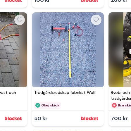
100 kr
280 kr
Se 
vast och
Trädgårdsredskap fabrikat Wolf
Ryobi och
trädgårds
högtrycks
Okej skick
Bra ski
50 kr
700 kr