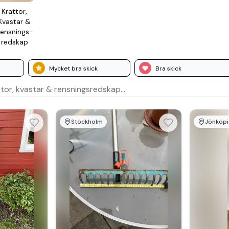
Krattor,
Kvastar &
ensnings­
redskap
Mycket bra skick
Bra skick
Stockholm
Jönköpi