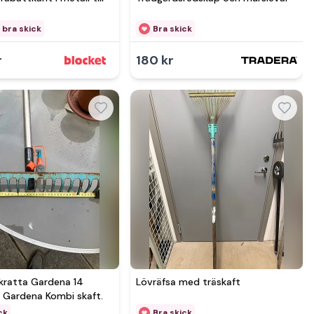
 bra skick
Bra skick
r
180 kr
kratta Gardena 14
Lövräfsa med träskaft
h Gardena Kombi skaft.
ck
Bra skick