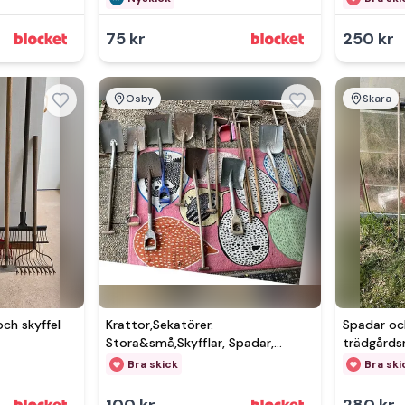
75 kr
250 kr
Osby
Skara
och skyffel
Krattor,Sekatörer.
Spadar oc
Stora&små,Skyfflar, Spadar,
trädgårds
Kulitvaror,Grepar,Borstar.
Bra skick
Bra ski