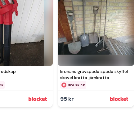
redskap
kronans grävspade spade skyffel
skovel kratta järnkratta
ck
Bra skick
95 kr