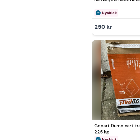
Nyskick
250 kr
Gopart Dump cart tr
225 kg
Nyskick