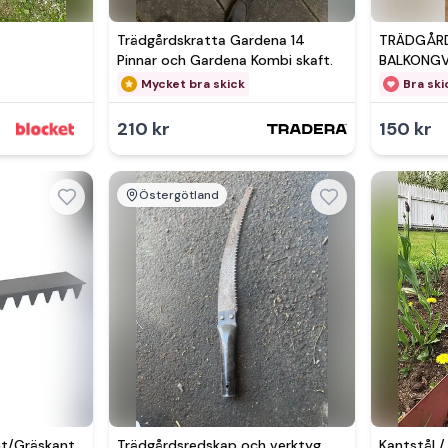
Trädgårdskratta Gardena 14
TRÄDGÅRD
Pinnar och Gardena Kombi skaft.
BALKONGV
METALL M
Mycket bra skick
Bra ski
210 kr
150 kr
Östergötland
t/Gräskant
Trädgårdsredskap och verktyg
Kantstål / 