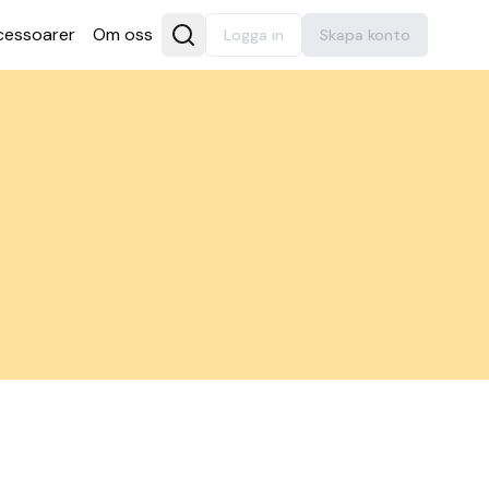
es­soarer
Om oss
Logga in
Skapa konto