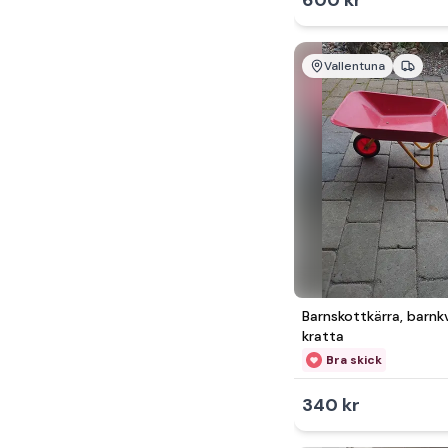
600 kr
Vallentuna
Barnskottkärra, barnk
kratta
Bra skick
340 kr