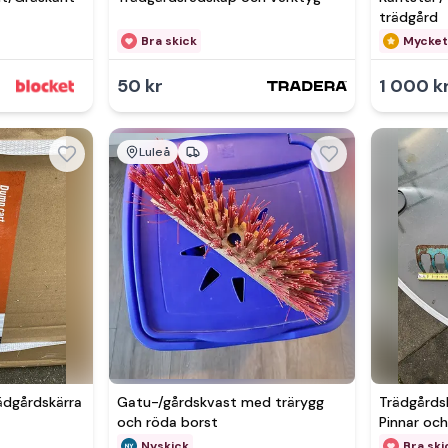
trädgård
Bra skick
Mycket
50 kr
1 000 k
Luleå
ädgårdskärra
Gatu-/gårdskvast med trärygg
Trädgårds
och röda borst
Pinnar oc
Nyskick
Bra ski