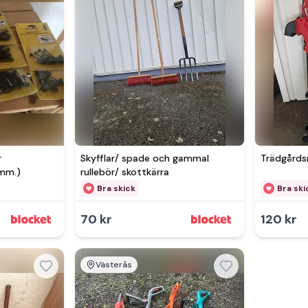
r
Skyfflar/ spade och gammal
Trädgårds
 mm.)
rullebör/ skottkärra
Bra skick
Bra ski
70 kr
120 kr
Västerås