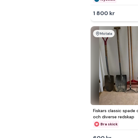
1 800 kr
Motala
Fiskars classic spade 
och diverse redskap
Bra skick