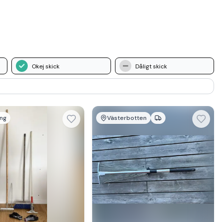
Okej skick
Dåligt skick
ng
Västerbotten
Se mer hos