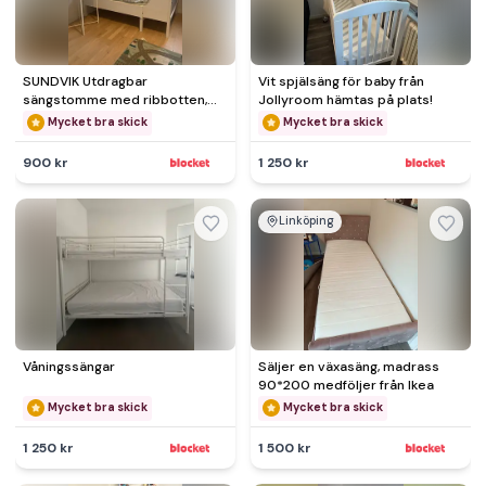
SUNDVIK Utdragbar
Vit spjälsäng för baby från
sängstomme med ribbotten,
Jollyroom hämtas på plats!
vit, 80x200 cm
Mycket bra skick
Mycket bra skick
900 kr
1 250 kr
Linköping
Våningssängar
Säljer en växasäng, madrass
90*200 medföljer från Ikea
Mycket bra skick
Mycket bra skick
1 250 kr
1 500 kr