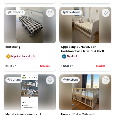
Linköping
Stockholm
Extrasäng
Spjälsäng SUNDVIK och
bäddmadrass från IKEA (helt
ny!)
Mycket bra skick
Nyskick
500 kr
1 550 kr
Sigtuna
Göteborg
Mydal våningssäng i vitt
Unused Baby Crib with