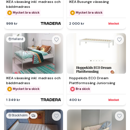
IKEA växasäng inkl. madrass och
IKEA Busunge växasäng
bäddmadrass
Mycket bra skick
Mycket bra skick
999 kr
2 000 kr
Halland
IKEA växasäng inkl. madrass och
Hoppekids ECO Dream
bäddmadrass
Plattformssäng Juniorsäng
Mycket bra skick
Bra skick
1 349 kr
400 kr
Stockholm