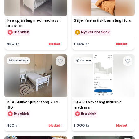
Ikea spjälsäng med madrass i
Säljer fantastisk barnsäng i furu
bra skick.
Bra skick
Mycket bra skick
450 kr
1 600 kr
Södertälje
Kalmar
IKEA Gulliver juniorsäng 70 x
IKEA vit växasäng inklusive
160
madrass
Bra skick
Bra skick
450 kr
1 000 kr