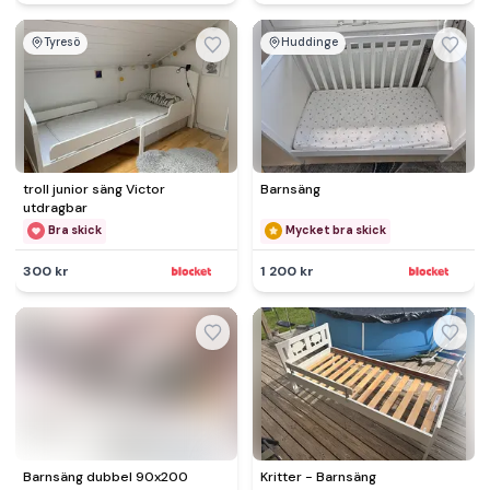
Tyresö
Huddinge
troll junior säng Victor
Barnsäng
utdragbar
Bra skick
Mycket bra skick
300 kr
1 200 kr
Barnsäng dubbel 90x200
Kritter - Barnsäng