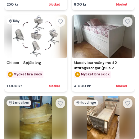
250 kr
800 kr
Täby
Chicco - Spjälsäng
Massiv barnsäng med 2
utdragssängar (plus 2
madrasser)
Mycket bra skick
Mycket bra skick
1 000 kr
4 000 kr
Sandviken
Huddinge