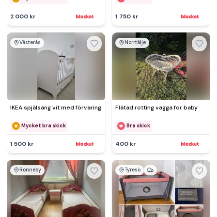
2 000 kr
1 750 kr
Västerås
Norrtälje
IKEA spjälsäng vit med förvaring
Flätad rotting vagga för baby
Mycket bra skick
Bra skick
1 500 kr
400 kr
Ronneby
Tyresö