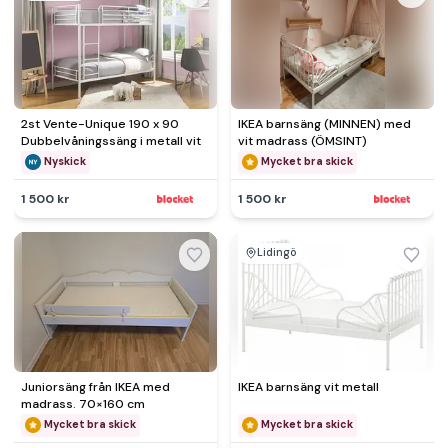
2st Vente-Unique 190 x 90
IKEA barnsäng (MINNEN) med
Dubbelvåningssäng i metall vit
vit madrass (ÖMSINT)
Nyskick
Mycket bra skick
1 500 kr
1 500 kr
Lidingö
Juniorsäng från IKEA med
IKEA barnsäng vit metall
madrass. 70×160 cm
Mycket bra skick
Mycket bra skick