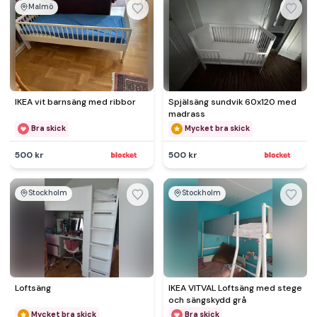
Malmö
IKEA vit barnsäng med ribbor
Spjälsäng sundvik 60x120 med
madrass
Bra skick
Mycket bra skick
500 kr
500 kr
Stockholm
Stockholm
Loftsäng
IKEA VITVAL Loftsäng med stege
och sängskydd grå
Mycket bra skick
Bra skick