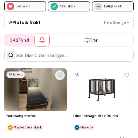
Bra skick
Okej skick
Dåligt skick
Plats & frakt
Hela Sverige
342
Fynd
Filter
Visa allt
Kan skickas
Upphämtning
Tyresö
Barnsäng metall
Dino lekhage 80 x 99 cm
Mycket bra skick
Nyskick