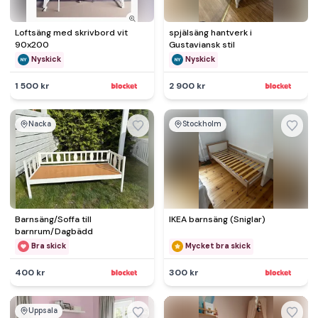
Loftsäng med skrivbord vit
spjälsäng hantverk i
90x200
Gustaviansk stil
Nyskick
Nyskick
1 500 kr
2 900 kr
Nacka
Stockholm
Barnsäng/Soffa till
IKEA barnsäng (Sniglar)
barnrum/Dagbädd
Bra skick
Mycket bra skick
400 kr
300 kr
Uppsala