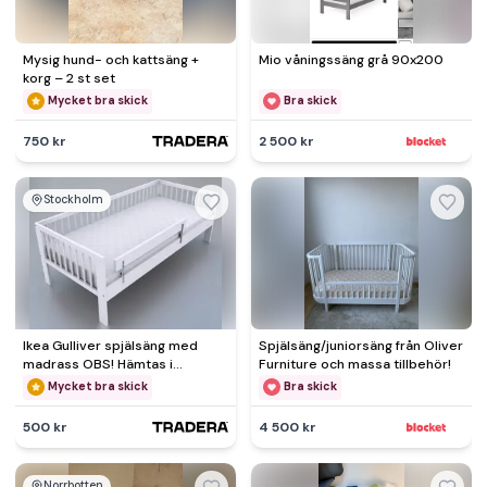
Mysig hund- och kattsäng +
Mio våningssäng grå 90x200
korg – 2 st set
Mycket bra skick
Bra skick
750 kr
2 500 kr
Stockholm
Ikea Gulliver spjälsäng med
Spjälsäng/juniorsäng från Oliver
madrass OBS! Hämtas i
Furniture och massa tillbehör!
Blekinge
Mycket bra skick
Bra skick
500 kr
4 500 kr
Norrbotten