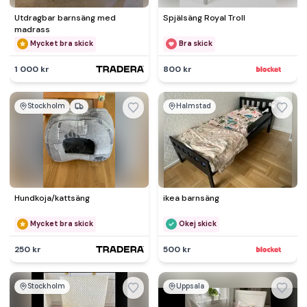
Utdragbar barnsäng med
Spjälsäng Royal Troll
madrass
Mycket bra skick
Bra skick
1 000 kr
800 kr
Stockholm
Halmstad
Hundkoja/kattsäng
ikea barnsäng
Mycket bra skick
Okej skick
250 kr
500 kr
Stockholm
Uppsala