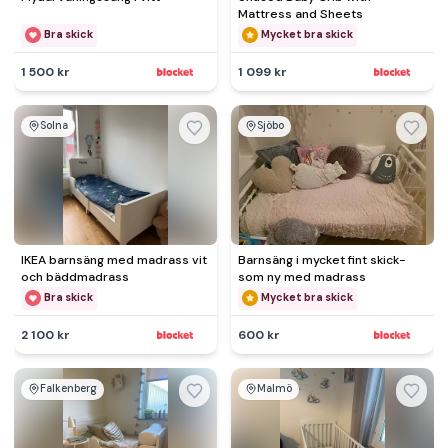
Mattress and Sheets
Bra skick
Mycket bra skick
1 500 kr
1 099 kr
Solna
Sjöbo
IKEA barnsäng med madrass vit
Barnsäng i mycket fint skick-
och bäddmadrass
som ny med madrass
Bra skick
Mycket bra skick
2 100 kr
600 kr
Falkenberg
Malmö