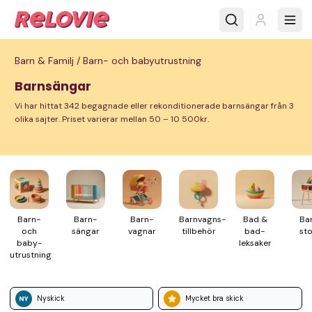
Barn & Familj /
Barn- och babyutrustning
Barnsängar
Vi har hittat 342 begagnade eller rekonditionerade barnsängar från 3
olika sajter. Priset varierar mellan 50 – 10 500kr.
Barn-
Barn­
Barn­
Barnvagns­
Bad &
Ba
och
sängar
vagnar
tillbehör
bad­
sto
baby­
leksaker
utrustning
Nyskick
Mycket bra skick