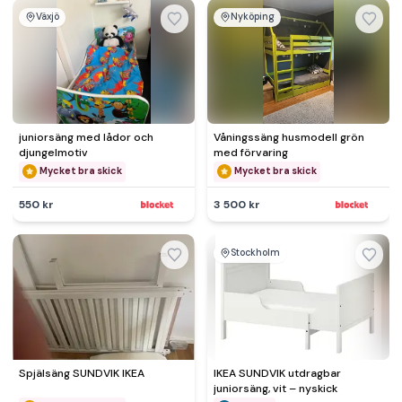
Växjö
Nyköping
juniorsäng med lådor och
Våningssäng husmodell grön
djungelmotiv
med förvaring
Mycket bra skick
Mycket bra skick
550 kr
3 500 kr
Stockholm
Spjälsäng SUNDVIK IKEA
IKEA SUNDVIK utdragbar
juniorsäng, vit – nyskick