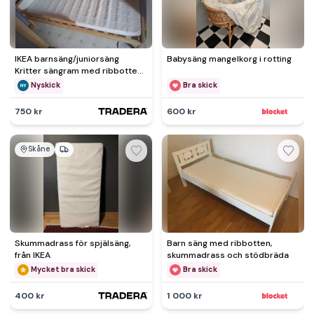
IKEA barnsäng/juniorsäng
Babysäng mangelkorg i rotting
Kritter sängram med ribbotten
och madrass 70x160 nykick
Nyskick
Bra skick
750 kr
600 kr
Skåne
Skummadrass för spjälsäng,
Barn säng med ribbotten,
från IKEA
skummadrass och stödbräda
Mycket bra skick
Bra skick
400 kr
1 000 kr