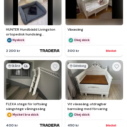
HUNTER Hundbädd Livingston
Växasäng
ortopedisk hundsäng
100x80cm
Nyskick
Okej skick
2 200 kr
300 kr
Skåne
Göteborg
FLEXA stege för loftsäng
Vit växasäng, utdragbar
sängstege våningssäng
barnsäng med förvaring
Mycket bra skick
Okej skick
400 kr
450 kr