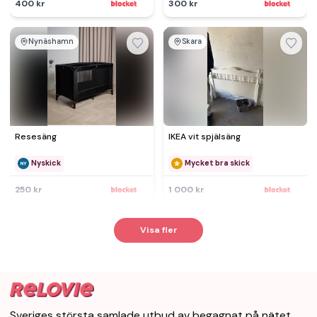
400 kr
300 kr
Nynäshamn
Skara
Resesäng
IKEA vit spjälsäng
Nyskick
Mycket bra skick
250 kr
1 000 kr
Visa fler
Sveriges största samlade utbud av begagnat på nätet.