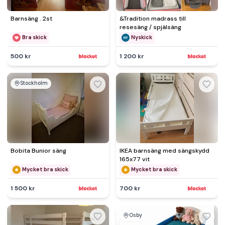
Barnsäng . 2st
&Tradition madrass till
resesäng / spjälsäng
Bra skick
Nyskick
500 kr
1 200 kr
Stockholm
Bobita Bunior säng
IKEA barnsäng med sängskydd
165x77 vit
Mycket bra skick
Mycket bra skick
1 500 kr
700 kr
Osby