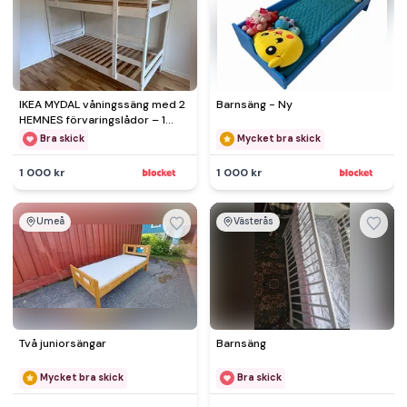
IKEA MYDAL våningssäng med 2
Barnsäng - Ny
HEMNES förvaringslådor – 1
000 k
Bra skick
Mycket bra skick
1 000 kr
1 000 kr
Umeå
Västerås
Två juniorsängar
Barnsäng
Mycket bra skick
Bra skick