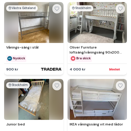
Västra Götaland
Stockholm
Vånings-säng i stål
Oliver Furniture
loftsäng/våningsäng 90x200
cm
Nyskick
Bra skick
900 kr
4 000 kr
Stockholm
Junior bed
IKEA våningssäng vit med lådor