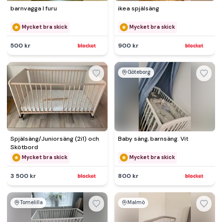
barnvagga I furu
ikea spjälsäng
Mycket bra skick
Mycket bra skick
500 kr
900 kr
Göteborg
Spjälsäng/Juniorsäng (2i1) och
Baby säng, barnsäng. Vit
Skötbord
Mycket bra skick
Mycket bra skick
3 500 kr
800 kr
Tomelilla
Malmö