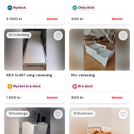
Nyskick
Okej skick
3 000 kr
300 kr
Lindesberg
IKEA SLÄKT säng växasäng
Mio växasäng
Mycket bra skick
Bra skick
1 500 kr
800 kr
Huddinge
Stockholm