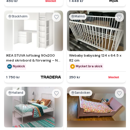
450 kr
1 448 kr
Stockholm
Malmö
IKEA STUVA loftsäng 90x200
Webaby babysäng 124 x 64.5 x
med skrivbord & förvaring – Ny
82 cm
i kartong
Nyskick
Mycket bra skick
1 750 kr
250 kr
Halland
Sandviken