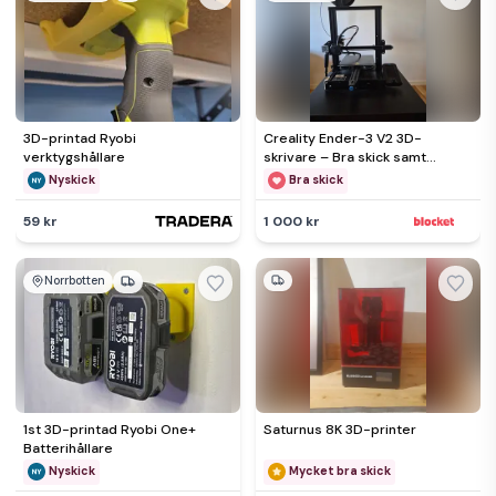
3D-printad Ryobi
Creality Ender-3 V2 3D-
verktygshållare
skrivare – Bra skick samt
tillbehör
Nyskick
Bra skick
59 kr
1 000 kr
Norrbotten
1st 3D-printad Ryobi One+
Saturnus 8K 3D-printer
Batterihållare
Nyskick
Mycket bra skick