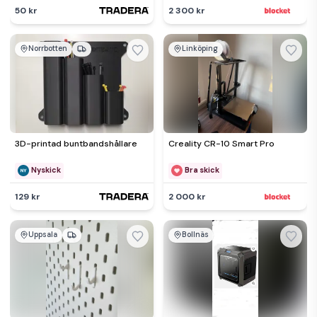
50 kr
2 300 kr
Norrbotten
Linköping
3D-printad buntbandshållare
Creality CR-10 Smart Pro
Nyskick
Bra skick
129 kr
2 000 kr
Uppsala
Bollnäs