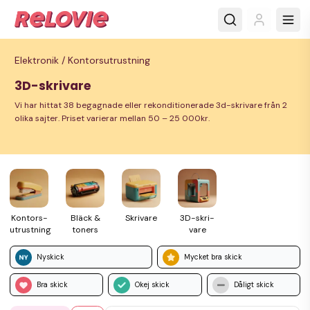
Elektronik /
Kontorsutrustning
3D-skrivare
Vi har hittat 38 begagnade eller rekonditionerade 3d-skrivare från 2
olika sajter. Priset varierar mellan 50 – 25 000kr.
Kontors­
Bläck &
Skrivare
3D-skri­
utrustning
toners
vare
Nyskick
Mycket bra skick
Bra skick
Okej skick
Dåligt skick