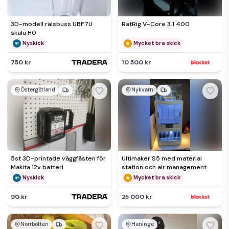
3D-modell rälsbuss UBF7U
RatRig V-Core 3.1 400
skala H0
Nyskick
Mycket bra skick
750 kr
10 500 kr
Östergötland
Nykvarn
5st 3D-printade väggfästen för
Ultimaker S5 med material
Makita 12v batteri
station och air management
Nyskick
Mycket bra skick
90 kr
25 000 kr
Norrbotten
Haninge