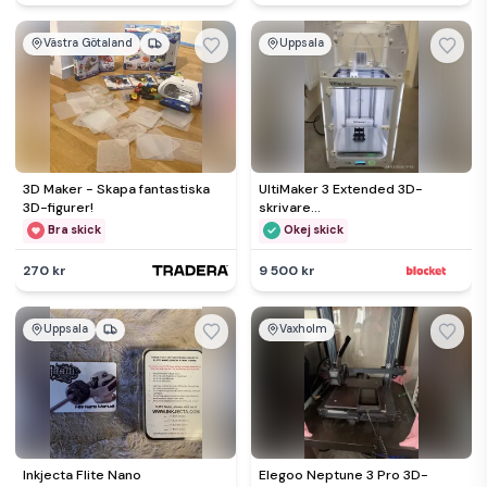
Västra Götaland
Uppsala
3D Maker - Skapa fantastiska
UltiMaker 3 Extended 3D-
3D-figurer!
skrivare
Dubbelmunstyckesystem (Dual
Bra skick
Okej skick
Extruder)
270 kr
9 500 kr
Uppsala
Vaxholm
Inkjecta Flite Nano
Elegoo Neptune 3 Pro 3D-