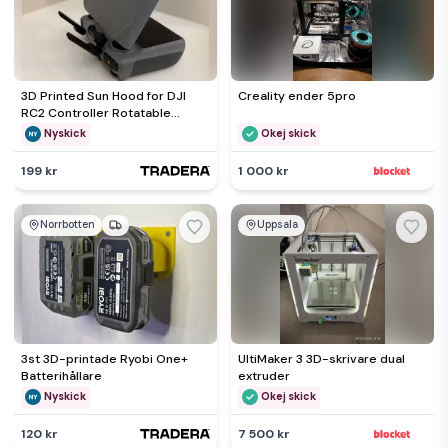
3D Printed Sun Hood for DJI
Creality ender 5pro
RC2 Controller Rotatable
Cover with Screen Protector
Nyskick
Okej skick
199 kr
1 000 kr
Norrbotten
Uppsala
3st 3D-printade Ryobi One+
UltiMaker 3 3D-skrivare dual
Batterihållare
extruder
Nyskick
Okej skick
120 kr
7 500 kr