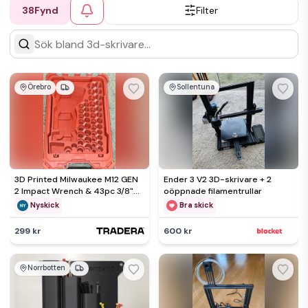
38
Fynd
Filter
Örebro
Sollentuna
3D Printed Milwaukee M12 GEN
Ender 3 V2 3D-skrivare + 2
2 Impact Wrench & 43pc 3/8"
oöppnade filamentrullar
Socket Packout Insert
Nyskick
Bra skick
299 kr
600 kr
Norrbotten