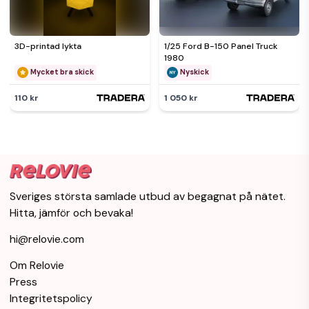
3D-printad lykta
1/25 Ford B-150 Panel Truck
1980
Mycket bra skick
Nyskick
110 kr
1 050 kr
Sveriges största samlade utbud av begagnat på nätet.
Hitta, jämför och bevaka!
hi@relovie.com
Om Relovie
Press
Integritetspolicy