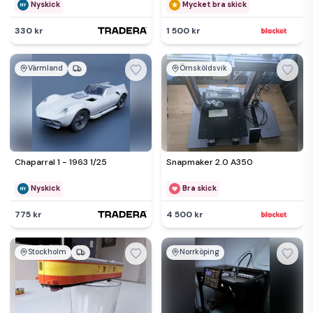
Nyskick
Mycket bra skick
330 kr
1 500 kr
Värmland
Örnsköldsvik
Chaparral 1 - 1963 1/25
Snapmaker 2.0 A350
Nyskick
Bra skick
775 kr
4 500 kr
Stockholm
Norrköping