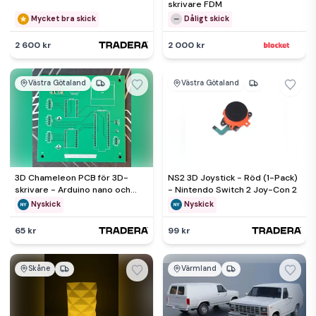
skrivare FDM
Mycket bra skick
Dåligt skick
2 600 kr
2 000 kr
Västra Götaland
Västra Götaland
3D Chameleon PCB för 3D-
NS2 3D Joystick - Röd (1-Pack)
skrivare - Arduino nano och
- Nintendo Switch 2 Joy-Con 2
oled-skärm, SMD klar
Nyskick
Nyskick
65 kr
99 kr
Skåne
Värmland