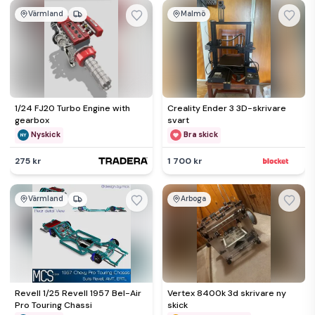
Värmland
Malmö
1/24 FJ20 Turbo Engine with
Creality Ender 3 3D-skrivare
gearbox
svart
Nyskick
Bra skick
275 kr
1 700 kr
Värmland
Arboga
Revell 1/25 Revell 1957 Bel-Air
Vertex 8400k 3d skrivare ny
Pro Touring Chassi
skick