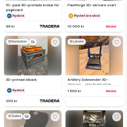
10- pack 3D-printade krokar för
Flashforge 3D-skrivare svart
pegboard
Nyskick
Mycket bra skick
69 kr
10 000 kr
Norrbotten
Laholm
3D-printad ölback
Artillery Sidewinder 3D-
skrivare – stor byggvolym,
direktdrift
Nyskick
1 500 kr
200 kr
Örebro