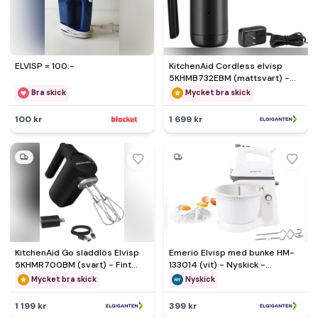
ELVISP = 100:-
KitchenAid Cordless elvisp
5KHMB732EBM (mattsvart) -
Fint skick - lite slitage
Bra skick
Mycket bra skick
100 kr
1 699 kr
KitchenAid Go sladdlös Elvisp
Emerio Elvisp med bunke HM-
5KHMR700BM (svart) - Fint
133014 (vit) - Nyskick -
skick - lite slitage
originalförpackning saknas
Mycket bra skick
Nyskick
1 199 kr
399 kr