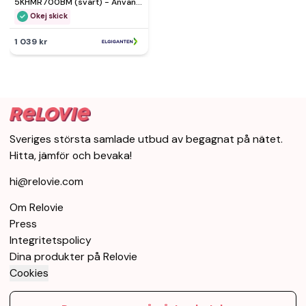
5KHMR700BM (svart) - Använt
skick – Synliga skador, fullt
Okej skick
funktionell
1 039 kr
Sveriges största samlade utbud av begagnat på nätet.
Hitta, jämför och bevaka!
hi@relovie.com
Om Relovie
Press
Integritetspolicy
Dina produkter på Relovie
Cookies