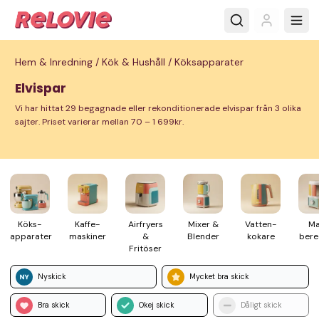
Hem & Inredning /
Kök & Hushåll /
Köksapparater
Elvispar
Vi har hittat 29 begagnade eller rekonditionerade elvispar från 3 olika
sajter. Priset varierar mellan 70 – 1 699kr.
Köks­
Kaffe­
Air­fryers
Mixer &
Vatten­
Ma
apparater
maskiner
&
Blender
kokare
bere
Fritöser
Nyskick
Mycket bra skick
Bra skick
Okej skick
Dåligt skick