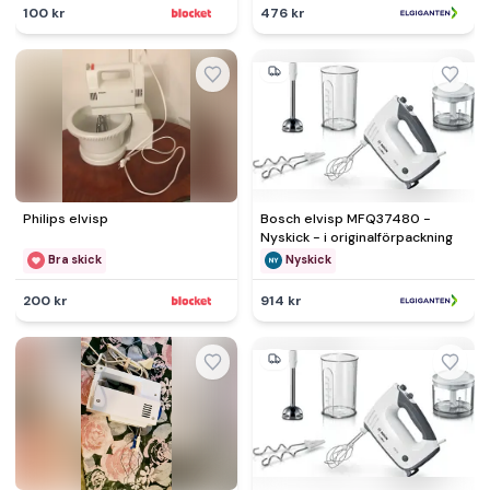
100 kr
476 kr
Philips elvisp
Bosch elvisp MFQ37480 -
Nyskick - i originalförpackning
Bra skick
Nyskick
200 kr
914 kr