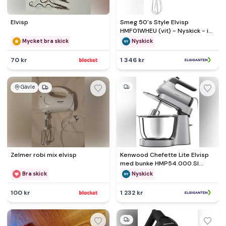
Elvisp
Smeg 50's Style Elvisp
HMF01WHEU (vit) - Nyskick - i
originalförpackning
Mycket bra skick
Nyskick
70 kr
1 346 kr
Gävle
Zelmer robi mix elvisp
Kenwood Chefette Lite Elvisp
med bunke HMP54.000.SI
(silver) - Nyskick - i
Bra skick
Nyskick
originalförpackning
100 kr
1 232 kr