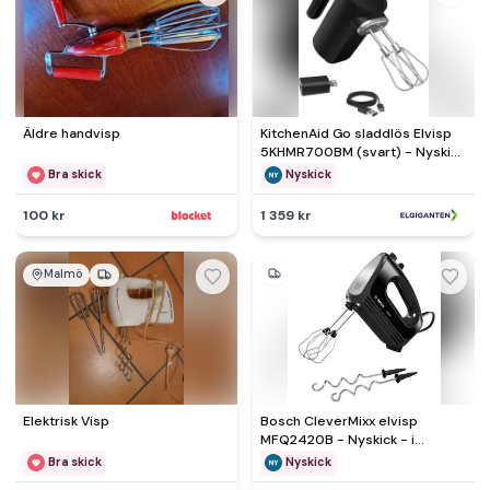
Äldre handvisp
KitchenAid Go sladdlös Elvisp
5KHMR700BM (svart) - Nyskick
- i originalförpackning
Bra skick
Nyskick
100 kr
1 359 kr
Malmö
Elektrisk Visp
Bosch CleverMixx elvisp
MFQ2420B - Nyskick - i
originalförpackning
Bra skick
Nyskick