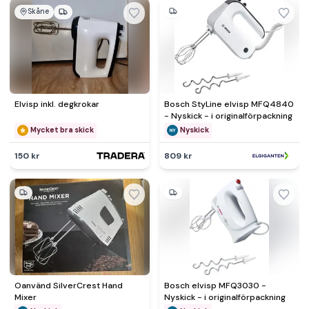
Skåne
Elvisp inkl. degkrokar
Bosch StyLine elvisp MFQ4840
- Nyskick - i originalförpackning
Mycket bra skick
Nyskick
150 kr
809 kr
Oanvänd SilverCrest Hand
Bosch elvisp MFQ3030 -
Mixer
Nyskick - i originalförpackning