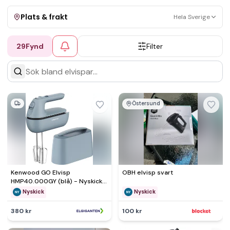
Plats & frakt
Hela Sverige
29
Fynd
Filter
Visa allt
Kan skickas
Upphämtning
Östersund
Kenwood GO Elvisp
OBH elvisp svart
HMP40.000GY (blå) - Nyskick -
i originalförpackning
Nyskick
Nyskick
380 kr
100 kr