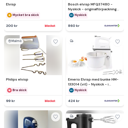
Elvisp
Bosch elvisp MFQ37480 -
Nyskick - originalförpackning
saknas
Mycket bra skick
Nyskick
200 kr
860 kr
Malmö
Philips elvisp
Emerio Elvisp med bunke HM-
133014 (vit) - Nyskick - i
originalförpackning
Bra skick
Nyskick
99 kr
424 kr