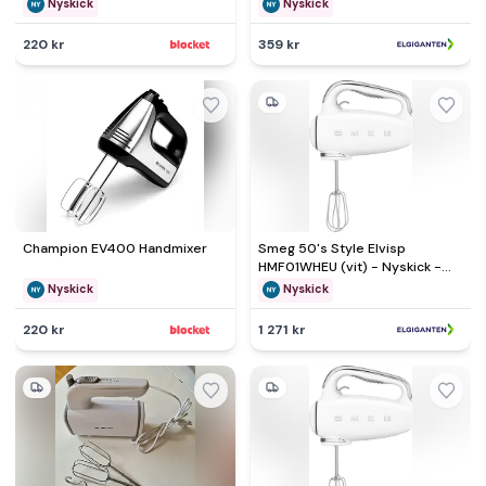
Nyskick
Nyskick
220 kr
359 kr
Champion EV400 Handmixer
Smeg 50's Style Elvisp
HMF01WHEU (vit) - Nyskick -
originalförpackning saknas
Nyskick
Nyskick
220 kr
1 271 kr