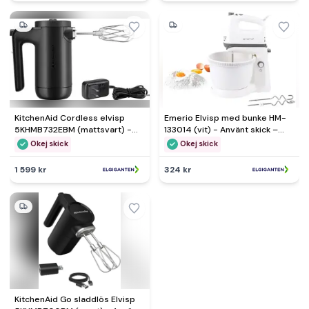
KitchenAid Cordless elvisp
Emerio Elvisp med bunke HM-
5KHMB732EBM (mattsvart) -
133014 (vit) - Använt skick –
Använt skick – Tydliga spår av
Synliga skador, fullt funktionell
Okej skick
Okej skick
användning
1 599 kr
324 kr
KitchenAid Go sladdlös Elvisp