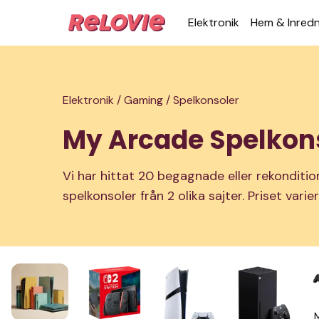
Elek­tronik
Hem & Inred­
Elektronik /
Gaming /
Spelkonsoler
My Arcade Spelkon
Vi har hittat 20 begagnade eller rekondit
spelkonsoler från 2 olika sajter. Priset vari