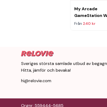
My Arcade
GameStation W
HD
Från
240 kr
Sveriges största samlade utbud av begagn
Hitta, jämför och bevaka!
hi@relovie.com
Orgnr: 559444-5685