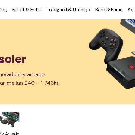
ning
Sport & Fritid
Trädgård & Utemiljö
Barn & Familj
Acc
soler
ionerade my arcade
erar mellan 240 – 1 743kr.
My Arcade