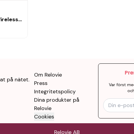
ireless
Pre
Om Relovie
at på nätet.
Press
Var först me
Integritetspolicy
och
Dina produkter på
Relovie
Cookies
Relovie AB