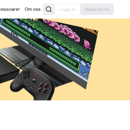
es­soarer
Om oss
Logga in
Skapa konto