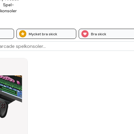
Spel­
konsoler
Mycket bra skick
Bra skick