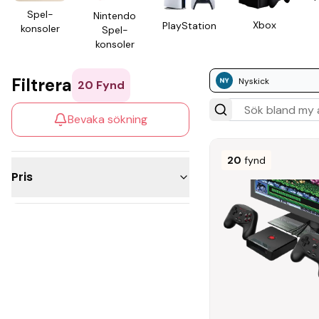
Spel­
Nintendo
Xbox
Play­Station
konsoler
Spel­
konsoler
Filtrera
Nyskick
20
Fynd
Bevaka sökning
20
fynd
Pris
Under 300kr
200 - 500kr
500 - 1 000kr
1 000 - 2 500kr