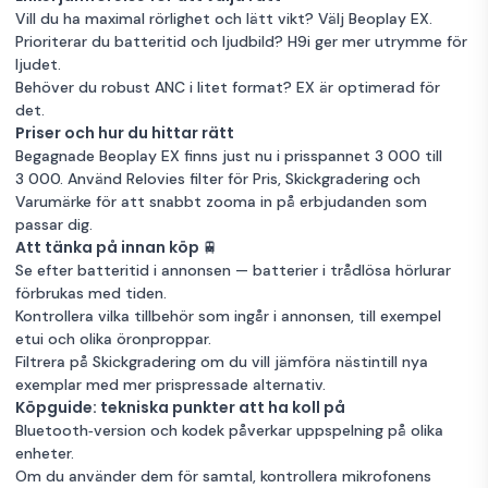
Vill du ha maximal rörlighet och lätt vikt? Välj Beoplay EX.
Prioriterar du batteritid och ljudbild? H9i ger mer utrymme för
ljudet.
Behöver du robust ANC i litet format? EX är optimerad för
det.
Priser och hur du hittar rätt
Begagnade Beoplay EX finns just nu i prisspannet 3 000 till
3 000. Använd Relovies filter för Pris, Skickgradering och
Varumärke för att snabbt zooma in på erbjudanden som
passar dig.
Att tänka på innan köp 🚆
Se efter batteritid i annonsen — batterier i trådlösa hörlurar
förbrukas med tiden.
Kontrollera vilka tillbehör som ingår i annonsen, till exempel
etui och olika öronproppar.
Filtrera på Skickgradering om du vill jämföra nästintill nya
exemplar med mer prispressade alternativ.
Köpguide: tekniska punkter att ha koll på
Bluetooth‑version och kodek påverkar uppspelning på olika
enheter.
Om du använder dem för samtal, kontrollera mikrofonens