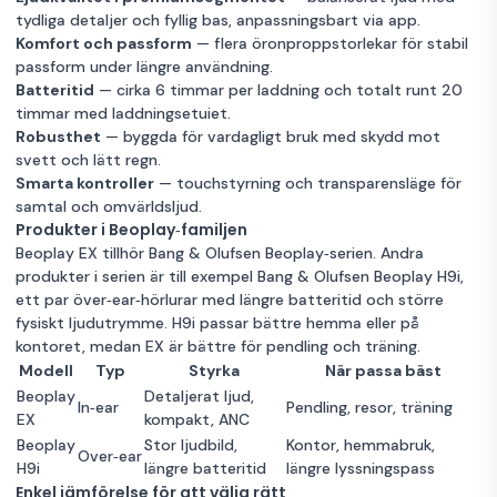
tydliga detaljer och fyllig bas, anpassningsbart via app.
Komfort och passform
— flera öronproppstorlekar för stabil
passform under längre användning.
Batteritid
— cirka 6 timmar per laddning och totalt runt 20
timmar med laddningsetuiet.
Robusthet
— byggda för vardagligt bruk med skydd mot
svett och lätt regn.
Smarta kontroller
— touchstyrning och transparensläge för
samtal och omvärldsljud.
Produkter i Beoplay‑familjen
Beoplay EX tillhör Bang & Olufsen Beoplay‑serien. Andra
produkter i serien är till exempel
Bang & Olufsen Beoplay H9i
,
ett par över‑ear‑hörlurar med längre batteritid och större
fysiskt ljudutrymme. H9i passar bättre hemma eller på
kontoret, medan EX är bättre för pendling och träning.
Modell
Typ
Styrka
När passa bäst
Beoplay
Detaljerat ljud,
In‑ear
Pendling, resor, träning
EX
kompakt, ANC
Beoplay
Stor ljudbild,
Kontor, hemmabruk,
Over‑ear
H9i
längre batteritid
längre lyssningspass
Enkel jämförelse för att välja rätt