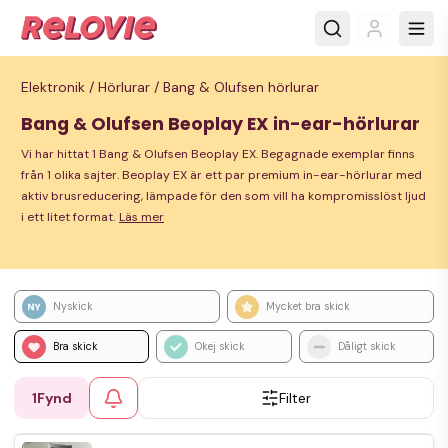
Elektronik /
Hörlurar /
Bang & Olufsen hörlurar
Bang & Olufsen Beoplay EX in-ear-hörlurar
Vi har hittat 1 Bang & Olufsen Beoplay EX. Begagnade exemplar finns
från 1 olika sajter. Beoplay EX är ett par premium in-ear-hörlurar med
aktiv brusreducering, lämpade för den som vill ha kompromisslöst ljud
i ett litet format.
Läs mer
Nyskick
Mycket bra skick
Bra skick
Okej skick
Dåligt skick
1
Fynd
Filter