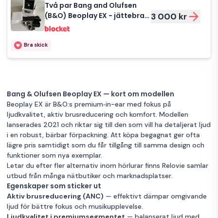
Två par Bang and Olufsen
(B&O) Beoplay EX - jättebra
3 000 kr
hörlurar
Bra skick
Bang & Olufsen Beoplay EX — kort om modellen
Beoplay EX är B&O:s premium‑in-ear med fokus på
ljudkvalitet, aktiv brusreducering och komfort. Modellen
lanserades 2021 och riktar sig till den som vill ha detaljerat ljud
i en robust, bärbar förpackning. Att köpa begagnat ger ofta
lägre pris samtidigt som du får tillgång till samma design och
funktioner som nya exemplar.
Letar du efter fler alternativ inom
hörlurar
finns Relovie samlar
utbud från många nätbutiker och marknadsplatser.
Egenskaper som sticker ut
Aktiv brusreducering (ANC)
— effektivt dämpar omgivande
ljud för bättre fokus och musikupplevelse.
Ljudkvalitet i premiumsegmentet
— balanserat ljud med