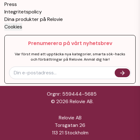
Press
6800H)
Integritetspolicy
Bra skick
Ryzen 7
Dina produkter på Relovie
Cookies
Gaming laptop
8 770 kr
Prenumerera på vårt nyhetsbrev
Nyskick
Var först med att upptäcka nya kategorier, smarta sök-hacks
och förbättringar på Relovie. Anmäl dig här!
Lenovo legion
5
13 000 kr
Orgnr: 559444-5685
Mycket bra skick
©
2026
Relovie AB.
Oöppnad Lenovo
Legion 5
15 000 kr
Relovie AB
Gaminglaptop
Torsgatan 26
113 21 Stockholm
Nyskick
16GB RAM
1TB Lagring