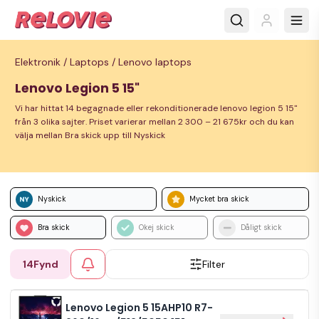
Elektronik /
Laptops /
Lenovo laptops
Lenovo Legion 5 15"
Vi har hittat 14 begagnade eller rekonditionerade lenovo legion 5 15"
från 3 olika sajter. Priset varierar mellan 2 300 – 21 675kr och du kan
välja mellan Bra skick upp till Nyskick
Nyskick
Mycket bra skick
Bra skick
Okej skick
Dåligt skick
14
Fynd
Filter
Lenovo Legion 5 15AHP10 R7-