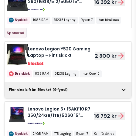
260/16GB/512/5050 15"
16 392 kr
bärbar dator för gaming -
Nyskick - i
originalförpackning
Nyskick
16GB RAM
512GB Lagring
Ryzen 7
Kan försäkras
Sponsrad
Lenovo Legion Y520 Gaming
Laptop – Fint skick!
2 300 kr
Bra skick
8GB RAM
512GB Lagring
Intel Core i5
Lenovo Legion 5
Fler deals från Blocket (9 fynd)
- 15.6" - Model:
4 500 kr
15IMH05H
Lenovo Legion 5+ 15AKP10 R7-
Bra skick
350/24GB/1TB/5060 15"
16 792 kr
bärbar dator gaming -
Nyskick - i
Lenovo Legion
originalförpackning
Nyskick
24GB RAM
1TB Lagring
Ryzen 7
Kan försäkras
Y540 – i7-