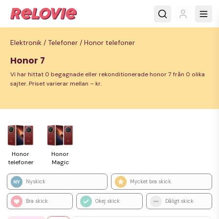
Elektronik /
Telefoner /
Honor telefoner
Honor 7
Vi har hittat 0 begagnade eller rekonditionerade honor 7 från 0 olika
sajter. Priset varierar mellan – kr.
Honor
Honor
tele­foner
Magic
Nyskick
Mycket bra skick
Bra skick
Okej skick
Dåligt skick