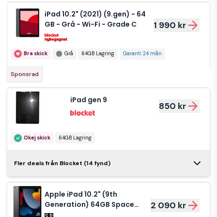
iPad 10.2" (2021) (9.gen) - 64
GB - Grå - Wi-Fi - Grade C
1 990 kr
Bra skick
Grå
64GB Lagring
Garanti 24 mån
Sponsrad
iPad gen 9
850 kr
Okej skick
64GB Lagring
Apple iPad
Fler deals från Blocket (14 fynd)
surfplatta 64 GB
1 100 kr
Apple iPad 10.2" (9th
Mycket bra skick
64GB Lagring
Generation) 64GB Space
2 090 kr
Grey Grade B (Refurbished)