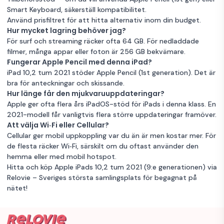
Smart Keyboard, säkerställ kompatibilitet.
Använd prisfiltret för att hitta alternativ inom din budget.
Hur mycket lagring behöver jag?
För surf och streaming räcker ofta 64 GB. För nedladdade
filmer, många appar eller foton är 256 GB bekvämare.
Fungerar Apple Pencil med denna iPad?
iPad 10,2 tum 2021 stöder Apple Pencil (1st generation). Det är
bra för anteckningar och skissande.
Hur länge får den mjukvaruuppdateringar?
Apple ger ofta flera års iPadOS-stöd för iPads i denna klass. En
2021-modell får vanligtvis flera större uppdateringar framöver.
Att välja Wi‑Fi eller Cellular?
Cellular ger mobil uppkoppling var du än är men kostar mer. För
de flesta räcker Wi‑Fi, särskilt om du oftast använder den
hemma eller med mobil hotspot.
Hitta och köp Apple iPads 10,2 tum 2021 (9:e generationen) via
Relovie – Sveriges största samlingsplats för begagnat på
nätet!