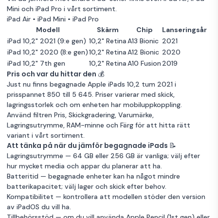
rymdgrå
Mini och iPad Pro i vårt sortiment.
iPad Air
•
iPad Mini
•
iPad Pro
Mycket bra skick
Grå
256GB Lagring
Modell
Skärm
Chip
Lanseringsår
Garanti 12 mån
iPad 10,2" 2021 (9:e gen)
10,2" Retina
A13 Bionic
2021
iPad 10,2" 2020 (8:e gen)
10,2" Retina
A12 Bionic
2020
iPad 10,2" 7th gen
10,2" Retina
A10 Fusion
2019
Pris och var du hittar den 💰
Just nu finns begagnade Apple iPads 10,2 tum 2021 i
prisspannet 850 till 5 645. Priser varierar med skick,
lagringsstorlek och om enheten har mobiluppkoppling.
Använd filtren Pris, Skickgradering, Varumärke,
Lagringsutrymme, RAM-minne och Färg för att hitta rätt
variant i vårt sortiment.
Att tänka på när du jämför begagnade iPads 📝
Lagringsutrymme — 64 GB eller 256 GB är vanliga; välj efter
hur mycket media och appar du planerar att ha.
Batteritid — begagnade enheter kan ha något mindre
batterikapacitet; välj lager och skick efter behov.
Kompatibilitet — kontrollera att modellen stöder den version
av iPadOS du vill ha.
Tillbehörsstöd — om du vill använda Apple Pencil (1st gen) eller