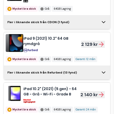
iPad 9:e gen. 64
Mycket bra skick
Grå
64GB Lagring
GB, WiFi
1 200 kr
Apple iPad 10.2"
Fler i liknande skick från CDON (1 fynd)
(9th
2 290 kr
Bra skick
64GB Lagring
Generation)
64GB Space
iPad 9 (2021) 10.2" 64 GB
Apple iPad
Grey Grade A
Mycket bra skick
Grå
rymdgrå
2 129 kr
surfplatta 64 GB
1 200 kr
(Refurbished)
grå 9th gen
64GB Lagring
Mycket bra skick
Grå
64GB Lagring
Garanti 12 mån
Mycket bra skick
Grå
64GB Lagring
iPad 9 (2021)
Fler i liknande skick från Refurbed (13 fynd)
Apple iPad
10.2" 64 GB
2 275 kr
surfplatta 64 GB
1 499 kr
silver
silver
iPad 10.2" (2021) (9.gen) - 64
Mycket bra skick
Silver
64GB Lagring
GB - Grå - Wi-Fi - Grade B
2 140 kr
Mycket bra skick
Silver
64GB Lagring
Garanti 12 mån
Apple iPad 2021
Mycket bra skick
Grå
64GB Lagring
Garanti 24 mån
(9th gen) 64 GB
1 600 kr
iPad 9 (2021)