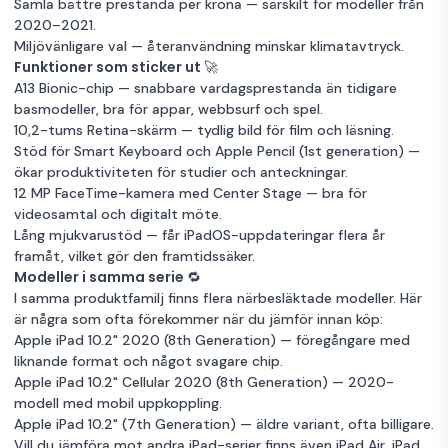
Samla bättre prestanda per krona — särskilt för modeller från
silver
Mycket bra skick
Grå
256GB Lagring
2020–2021.
iPad 9 (2021)
Miljövänligare val — återanvändning minskar klimatavtryck.
Nyskick
Silver
256GB Lagring
Garanti 12 mån
10.2" 64 GB
3 845 kr
Funktioner som sticker ut 🚀
rymdgrå
Garanti 12 mån
A13 Bionic-chip — snabbare vardagsprestanda än tidigare
iPad 9 (2021)
basmodeller, bra för appar, webbsurf och spel.
Okänt skick
Grå
64GB Lagring
10.2" 256 GB
3 329 kr
10,2-tums Retina-skärm — tydlig bild för film och läsning.
silver 4G
Garanti 12 mån
Stöd för Smart Keyboard och Apple Pencil (1st generation) —
ökar produktiviteten för studier och anteckningar.
Mycket bra skick
Silver
12 MP FaceTime-kamera med Center Stage — bra för
256GB Lagring
Garanti 12 mån
videosamtal och digitalt möte.
Lång mjukvarustöd — får iPadOS-uppdateringar flera år
framåt, vilket gör den framtidssäker.
iPad 9 (2021)
Modeller i samma serie 🔁
10.2" 256 GB
3 555 kr
I samma produktfamilj finns flera närbesläktade modeller. Här
silver 4G
är några som ofta förekommer när du jämför innan köp:
Apple iPad 10.2" 2020 (8th Generation)
— föregångare med
Mycket bra skick
Silver
liknande format och något svagare chip.
256GB Lagring
Garanti 12 mån
Apple iPad 10.2" Cellular 2020 (8th Generation)
— 2020-
modell med mobil uppkoppling.
iPad 9 (2021)
Apple iPad 10.2" (7th Generation)
— äldre variant, ofta billigare.
10.2" 256 GB
3 745 kr
Vill du jämföra mot andra iPad-serier finns även iPad Air, iPad