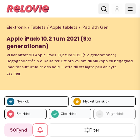
Elektronik /
Tablets /
Apple tablets /
iPad 9th Gen
Apple iPads 10,2 tum 2021 (9:e
generationen)
Vi har hittat 50 Apple iPads 10,2 tum 2021 (9:e generationen).
Begagnade från 5 olika sajter. Ett bra val om du vill köpa en begagnad
ipad för surf, studier och nöje — ofta till ett lägre pris än nytt.
Läs mer
Nyskick
Mycket bra skick
Bra skick
Okej skick
Dåligt skick
50
Fynd
Filter