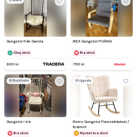
Skåne
Gungstol från Gemla
IKEA Gungstol POÄNG
Okej skick
Bra skick
600 kr
750 kr
Stockholm
Uppsala
Gungstol i trä
Retro Gungstol Fleeceklädsel /
Krämvit
Bra skick
Mycket bra skick