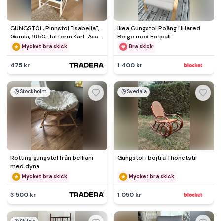
GUNGSTOL, Pinnstol "Isabella",
Ikea Gungstol Poäng Hillared
Gemla, 1950-tal form Karl-Axel
Beige med Fotpall
Adolfsson
Mycket bra skick
Bra skick
475 kr
1 400 kr
Stockholm
Svedala
Rotting gungstol från belliani
Gungstol i böjträ Thonetstil
med dyna
Mycket bra skick
Mycket bra skick
3 500 kr
1 050 kr