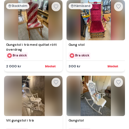
Stockholm
Härnösand
Gungstol i trä med quiltat rött
Gung stol
överdrag
Bra skick
Bra skick
2 000 kr
300 kr
Vit gungstol i trä
Gungstol