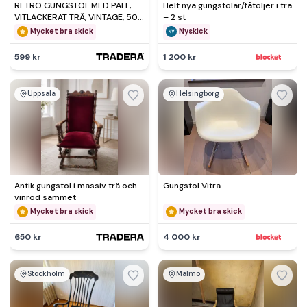
RETRO GUNGSTOL MED PALL,
Helt nya gungstolar/fåtöljer i trä
VITLACKERAT TRÄ, VINTAGE, 50-
– 2 st
60 tal
Mycket bra skick
Nyskick
599 kr
1 200 kr
Uppsala
Helsingborg
Antik gungstol i massiv trä och
Gungstol Vitra
vinröd sammet
Mycket bra skick
Mycket bra skick
650 kr
4 000 kr
Stockholm
Malmö