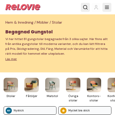
Hem & Inredning /
Möbler /
Stolar
Begagnad Gungstol
Vi har hittat 81 gungstolar begagnade från 3 olika sajter. Här finns allt
från antika gungstolar till moderna varianter, och du kan lätt filtrera
på Pris, Skickgradering, Stil, Färg, Material och Varumärke för att hitta
rätt modell för hemmet eller uteplatsen.
Läs mer
Stolar
Fåtöljer
Matstol
Övriga
Kontors­
Konf
stolar
stolar
sto
Nyskick
Mycket bra skick