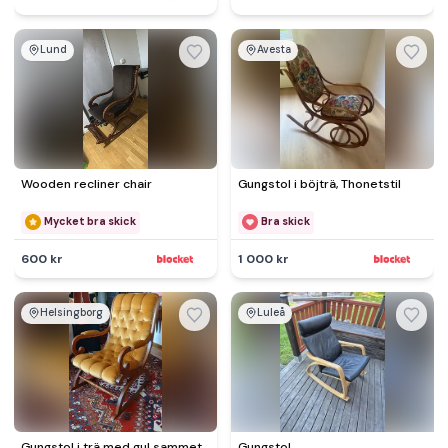
Lund
Avesta
Wooden recliner chair
Gungstol i böjträ, Thonetstil
Mycket bra skick
Bra skick
600 kr
1 000 kr
Helsingborg
Luleå
Gungstol i trä med gul sammet
Gungstol