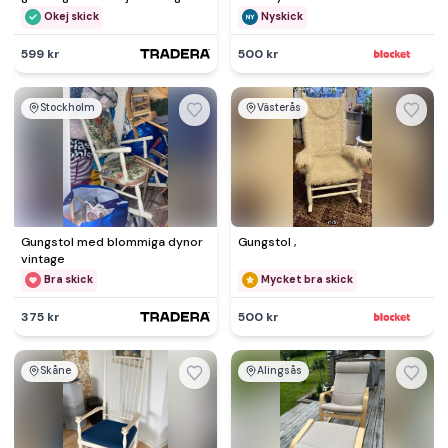
tidningsmönstrat tyg
Okej skick
Nyskick
599 kr
500 kr
Stockholm
Västerås
Gungstol med blommiga dynor
Gungstol ,
vintage
Bra skick
Mycket bra skick
375 kr
500 kr
Skåne
Alingsås