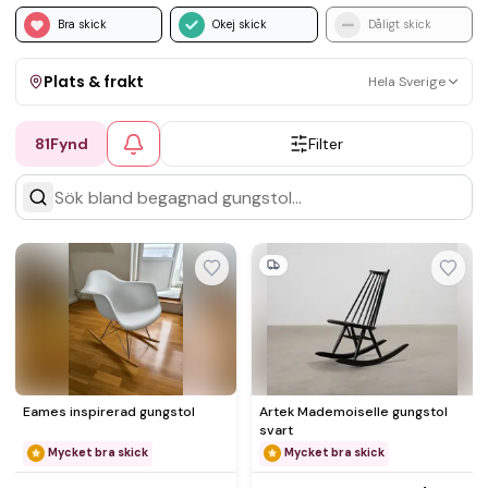
Bra skick
Okej skick
Dåligt skick
Plats & frakt
Hela Sverige
81
Fynd
Filter
Visa allt
Kan skickas
Upphämtning
Eames inspirerad gungstol
Artek Mademoiselle gungstol
svart
Mycket bra skick
Mycket bra skick