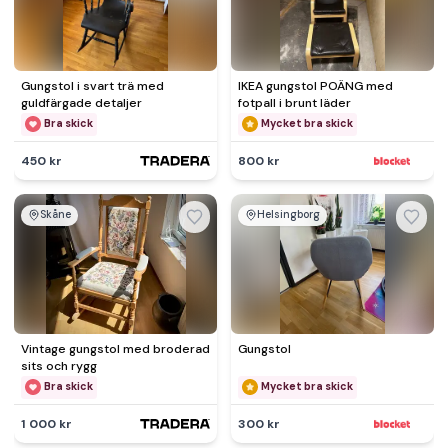
Gungstol i svart trä med
IKEA gungstol POÄNG med
guldfärgade detaljer
fotpall i brunt läder
Bra skick
Mycket bra skick
450 kr
800 kr
Skåne
Helsingborg
Vintage gungstol med broderad
Gungstol
sits och rygg
Bra skick
Mycket bra skick
1 000 kr
300 kr