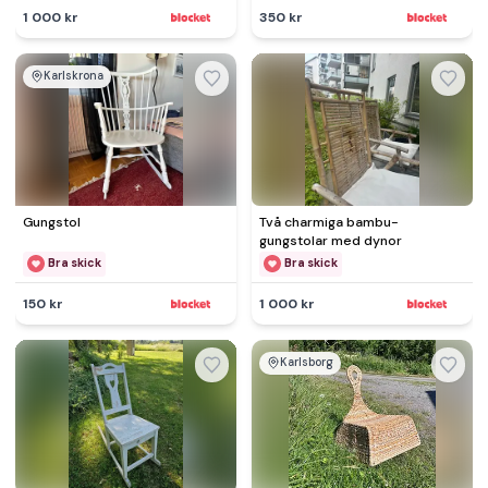
1 000 kr
350 kr
Karlskrona
Gungstol
Två charmiga bambu-
gungstolar med dynor
Bra skick
Bra skick
150 kr
1 000 kr
Karlsborg