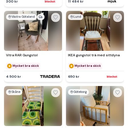
300 kr
11 484 kr
Västra Götaland
Lund
Vitra RAR Gungstol
IKEA gungstol trä med sittdyna
Mycket bra skick
Mycket bra skick
4 500 kr
650 kr
Skåne
Göteborg