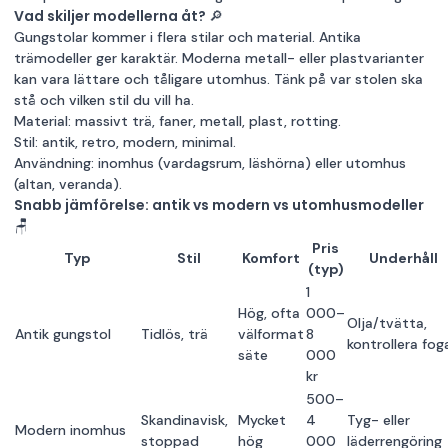
Vad skiljer modellerna åt? 🔎
Gungstolar kommer i flera stilar och material. Antika
trämodeller ger karaktär. Moderna metall- eller plastvarianter
kan vara lättare och tåligare utomhus. Tänk på var stolen ska
stå och vilken stil du vill ha.
Material: massivt trä, faner, metall, plast, rotting.
Stil: antik, retro, modern, minimal.
Användning: inomhus (vardagsrum, läshörna) eller utomhus
(altan, veranda).
Snabb jämförelse: antik vs modern vs utomhusmodeller
🪑
Pris
Typ
Stil
Komfort
Underhåll
(typ)
1
Hög, ofta
000–
Olja/tvätta,
Antik gungstol
Tidlös, trä
välformat
8
kontrollera fog
säte
000
kr
500–
Skandinavisk,
Mycket
4
Tyg- eller
Modern inomhus
stoppad
hög
000
läderrengöring