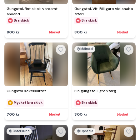
Gungstol, fint skick, varsamt
Gungstol, Vit. Billigare vid snabb
använd
affär!
Bra skick
Bra skick
900 kr
300 kr
Mölndal
Gungstol sekelskiftet
Fin gungstol i grön färg
Mycket bra skick
Bra skick
700 kr
300 kr
Östersund
Uppsala