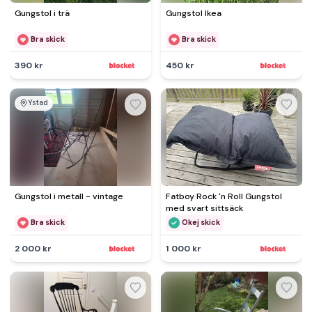
Gungstol i trä
Gungstol Ikea
Bra skick
Bra skick
390 kr
450 kr
Ystad
Gungstol i metall - vintage
Fatboy Rock 'n Roll Gungstol
med svart sittsäck
Bra skick
Okej skick
2 000 kr
1 000 kr