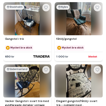
Stockholm
Nybro
Gungstol i trä
fåtölj/gungstol
Mycket bra skick
Mycket bra skick
650 kr
1 000 kr
Södermanland
Vacker Gungstol i svart trä med
Elegant gungstol/fåtölj i svart
guldfärgade detaljer vintage
trä – nyklädd med