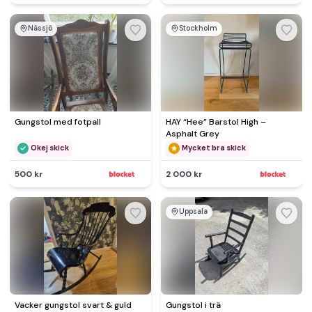
Nässjö
Stockholm
Gungstol med fotpall
HAY “Hee” Barstol High –
Asphalt Grey
Okej skick
Mycket bra skick
500 kr
2 000 kr
Uppsala
Vacker gungstol svart & guld
Gungstol i trä