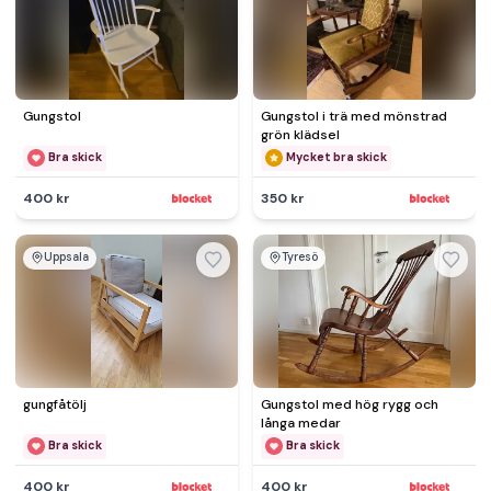
Gungstol
Gungstol i trä med mönstrad
grön klädsel
Bra skick
Mycket bra skick
400 kr
350 kr
Uppsala
Tyresö
gungfåtölj
Gungstol med hög rygg och
långa medar
Bra skick
Bra skick
400 kr
400 kr