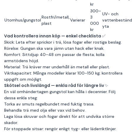
kr
300–
UV- och
Rostfri/metall,
3
Utomhus/gungstol
Varierar
vattenbeständ
plast
000
yta
kr
Vad kontrollera innan köp — enkel checklista ✅
Skick: Leta efter sprickor i trä, lösa fogar eller rostiga beslag.
Rörelse: Gungan ska vara jämn utan hack eller knak.
Komfort: Sittdjup 40–48 cm passar de flesta; kolla
armstödens höjd.
Material: Trä kräver mer underhåll än metall eller plast.
Viktkapacitet: Många modeller klarar 100–150 kg; kontrollera
uppgift om möjligt.
Skötsel och livslängd — enkla råd för längre liv ✨
En väl omhändertagen gungstol kan hålla i decennier. Följ
dessa enkla steg:
Torka av smuts regelbundet med fuktig trasa.
Behandla trä med olja eller vax vid behov.
Laga lösa skruvar och fogar direkt för att undvika större
skador.
För stoppade sitsar: rengör enligt tyg- eller läderriktlinjer.