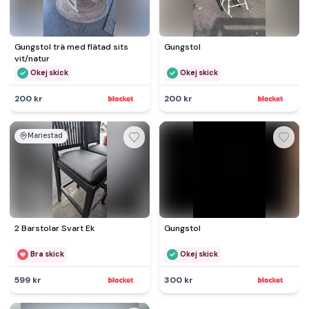
Gungstol trä med flätad sits
Gungstol
vit/natur
Okej skick
Okej skick
200 kr
200 kr
Mariestad
2 Barstolar Svart Ek
Gungstol
Bra skick
Okej skick
599 kr
300 kr