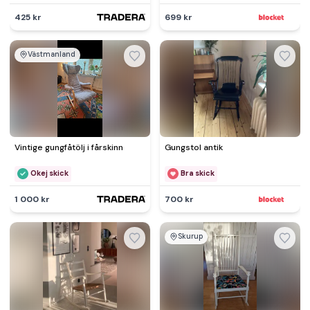
425 kr
699 kr
Västmanland
Vintige gungfåtölj i fårskinn
Gungstol antik
Okej skick
Bra skick
1 000 kr
700 kr
Skurup