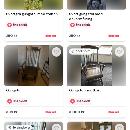
Svartgrå gungstol med träben
Svart gungstol med
dekormålning
Bra skick
Bra skick
250 kr
250 kr
Stockholm
Gungstol
Gungstol i mötkbrun
Bra skick
Bra skick
399 kr
3 000 kr
Helsingborg