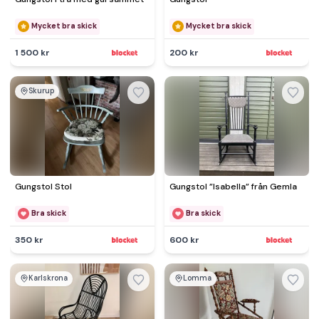
Mycket bra skick
Mycket bra skick
1 500 kr
200 kr
Skurup
Gungstol Stol
Gungstol ”Isabella” från Gemla
Bra skick
Bra skick
350 kr
600 kr
Karlskrona
Lomma