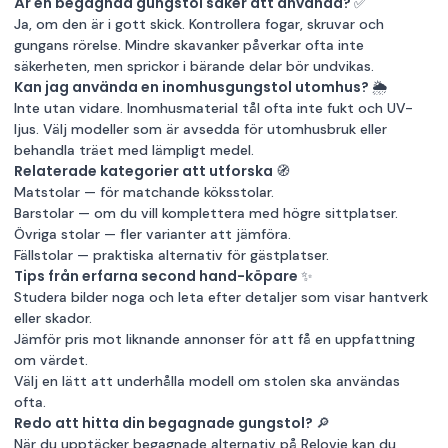
Är en begagnad gungstol säker att använda? ✅
Ja, om den är i gott skick. Kontrollera fogar, skruvar och
gungans rörelse. Mindre skavanker påverkar ofta inte
säkerheten, men sprickor i bärande delar bör undvikas.
Kan jag använda en inomhusgungstol utomhus? 🌦️
Inte utan vidare. Inomhusmaterial tål ofta inte fukt och UV-
ljus. Välj modeller som är avsedda för utomhusbruk eller
behandla träet med lämpligt medel.
Relaterade kategorier att utforska 🧭
Matstolar
— för matchande köksstolar.
Barstolar
— om du vill komplettera med högre sittplatser.
Övriga stolar
— fler varianter att jämföra.
Fällstolar
— praktiska alternativ för gästplatser.
Tips från erfarna second hand-köpare ✨
Studera bilder noga och leta efter detaljer som visar hantverk
eller skador.
Jämför pris mot liknande annonser för att få en uppfattning
om värdet.
Välj en lätt att underhålla modell om stolen ska användas
ofta.
Redo att hitta din begagnade gungstol? 🔎
När du upptäcker begagnade alternativ på Relovie kan du