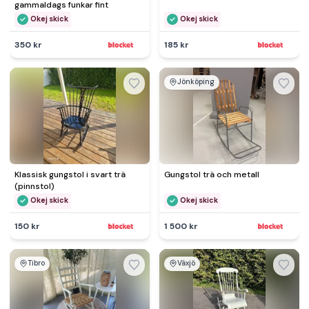
gammaldags funkar fint
Okej skick
Okej skick
350 kr
185 kr
Jönköping
Klassisk gungstol i svart trä
Gungstol trä och metall
(pinnstol)
Okej skick
Okej skick
150 kr
1 500 kr
Tibro
Växjö