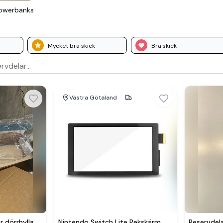
ower­banks
Mycket bra skick
Bra skick
Västra Götaland
r dörrhylla
Nintendo Switch Lite Pekskärm
Reservdel