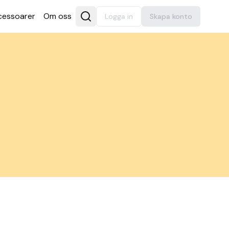
es­soarer
Om oss
Logga in
Skapa konto