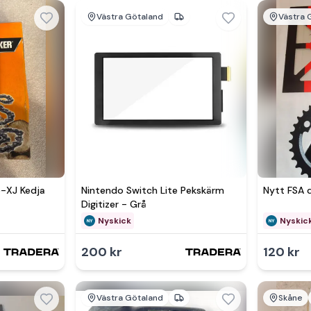
Västra Götaland
Västra 
Se 
-XJ Kedja
Nintendo Switch Lite Pekskärm
Nytt FSA 
Digitizer - Grå
Nyskick
Nyskic
200 kr
120 kr
Västra Götaland
Skåne