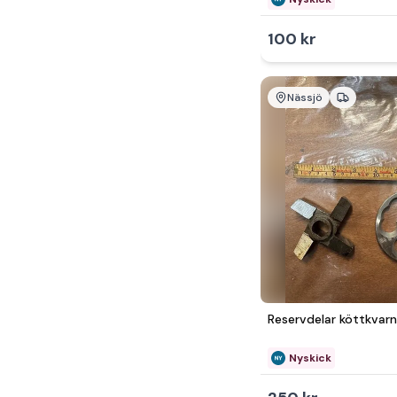
100 kr
Nässjö
Reservdelar köttkvar
Nyskick