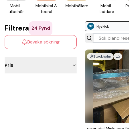
Mobil­
Mobil­skal &
Mobil­hållare
Mobil­
P
tillbehör
fodral
laddare
Filtrera
Nyskick
24
Fynd
Bevaka sökning
Stockholm
Pris
Under 300kr
200 - 500kr
500 - 1 000kr
1 000 - 2 500kr
reservdel Miele ram fö