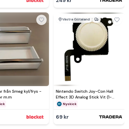
249 kr
Västra Götaland
mer hos
r från Smeg kyl/frys -
Nintendo Switch Joy-Con Hall
dor m.m
Effect 3D Analog Stick Vit (1-
Pack)
ick
Nyskick
69 kr