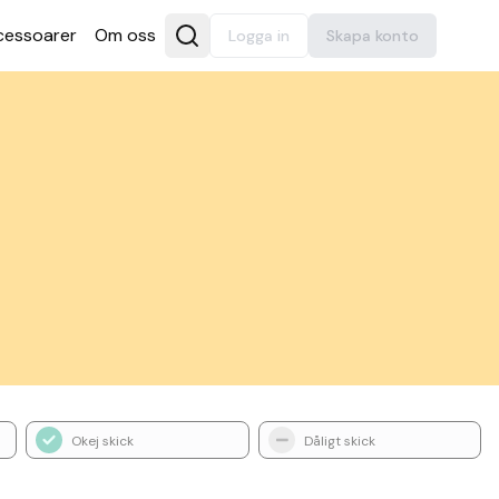
es­soarer
Om oss
Logga in
Skapa konto
Okej skick
Dåligt skick