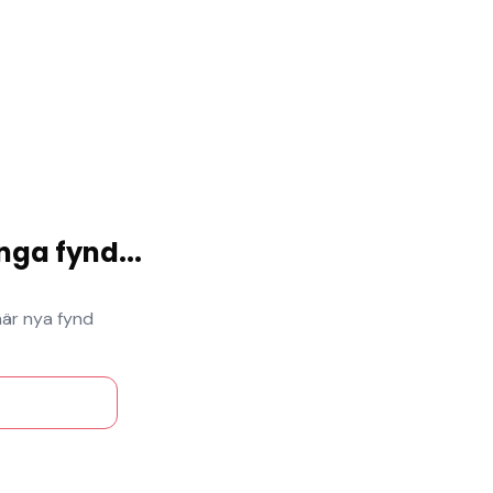
nga fynd
...
när nya fynd