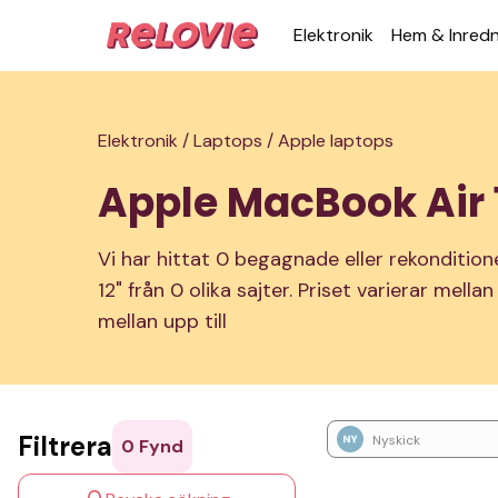
Elek­tronik
Hem & Inred­
Elektronik /
Laptops /
Apple laptops
Apple MacBook Air 
Vi har hittat 0 begagnade eller rekonditio
12" från 0 olika sajter. Priset varierar mella
mellan upp till
Filtrera
Nyskick
0
Fynd