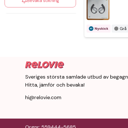
Bevaka sökning
Grå
Nyskick
Sveriges största samlade utbud av begagn
Hitta, jämför och bevaka!
hi@relovie.com
Orgnr: 559444-5685