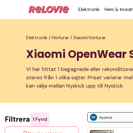
Elek­tronik
Hem & Inred­
Elektronik /
Hörlurar /
Xiaomi hörlurar
Xiaomi OpenWear 
Vi har hittat 1 begagnade eller rekonditio
stereo från 1 olika sajter. Priset varierar m
kan välja mellan Nyskick upp till Nyskick
Filtrera
Nyskick
1
Fynd