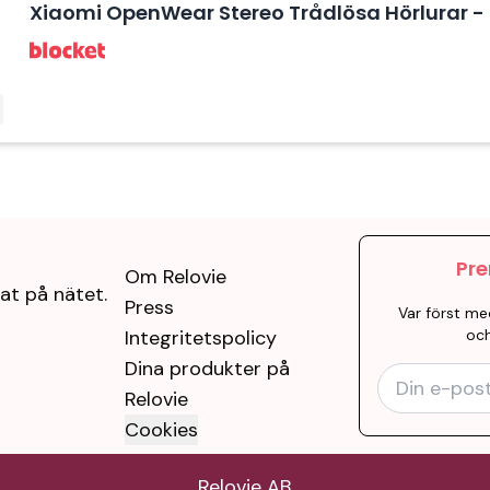
Xiaomi OpenWear Stereo Trådlösa Hörlurar -
Pre
Om Relovie
at på nätet.
Press
Var först me
Integritetspolicy
och
Dina produkter på
Relovie
Cookies
Relovie AB