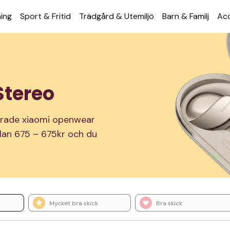
ning
Sport & Fritid
Trädgård & Utemiljö
Barn & Familj
Acc
Stereo
nerade xiaomi openwear
ellan 675 – 675kr och du
Mycket bra skick
Bra skick