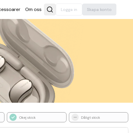
es­soarer
Om oss
Logga in
Skapa konto
Okej skick
Dåligt skick